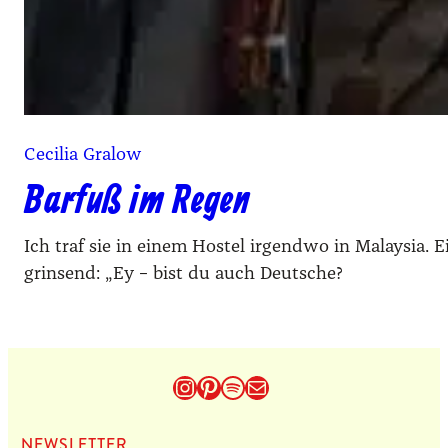
Cecilia Gralow
Barfuß im Regen
Ich traf sie in einem Hostel irgendwo in Malaysia. 
grinsend: „Ey – bist du auch Deutsche?
Instagram
Pinterest
Spotify
E-Mail
NEWS­LET­TER