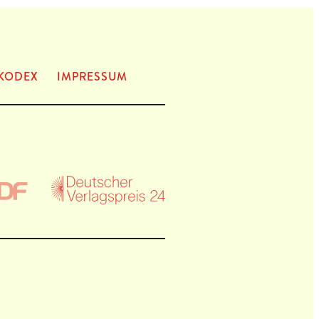
KODEX
IMPRES­SUM