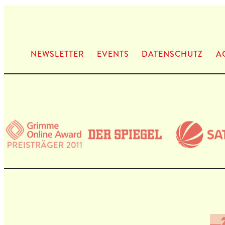
NEWS­LET­TER
EVENTS
DATEN­SCHUTZ
A