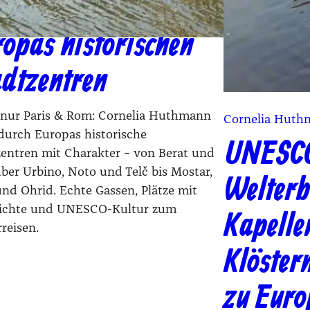
unterwegs in
opas historischen
adtzentren
 nur Paris & Rom: Cornelia Huthmann
Cornelia Huth
 durch Europas historische
UNESC
zentren mit Charakter – von Berat und
ber Urbino, Noto und Telč bis Mostar,
Welterb
nd Ohrid. Echte Gassen, Plätze mit
ichte und UNESCO-Kultur zum
Kapelle
reisen.
Klöster
zu Euro