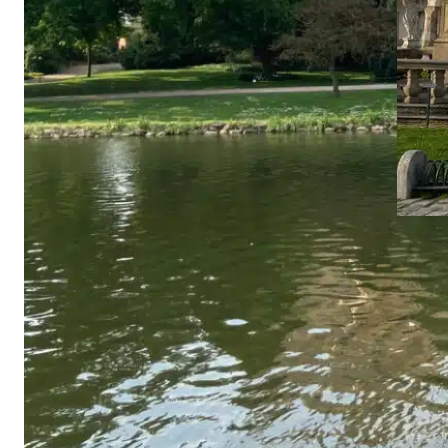
Corne
UN
Wel
Plä