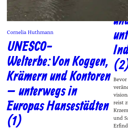
Vo
un
unt
Cornelia Huthmann
UNESCO-
Ind
Welterbe: Von Koggen,
(2
Krämern und Kontoren
Bevor
– unterwegs in
verän
visio
Europas Hansestädten
reist
Krzemi
(1)
und Sa
Erfin