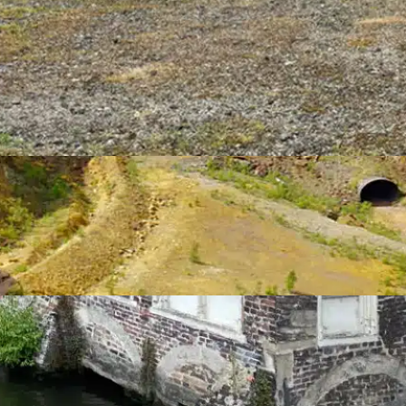
mann
-Welterbe:
hen, Maschinen
schlichkeit –
gs an alten