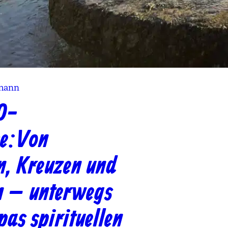
mann
O-
e: Von
n, Kreuzen und
n – unterwegs
pas spirituellen