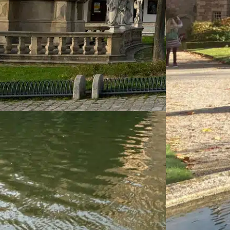
lia Huthmann
ESCO-
terbe: Von Pflaster,
tzen und Patriziern