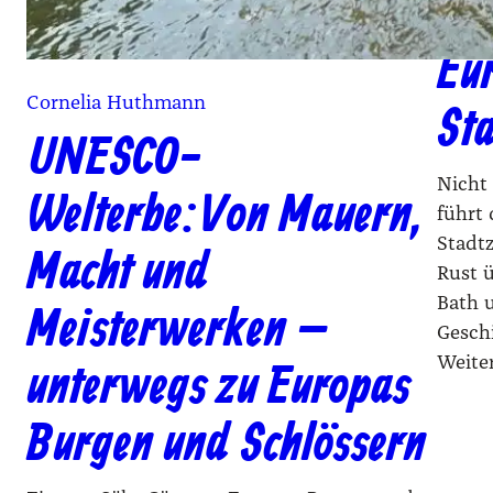
– 
Eur
Cornelia Huthmann
St
UNESCO-
Nicht
Welterbe: Von Mauern,
führt
Stadt
Macht und
Rust ü
Bath u
Meisterwerken –
Gesch
Weiter
unterwegs zu Europas
Burgen und Schlössern