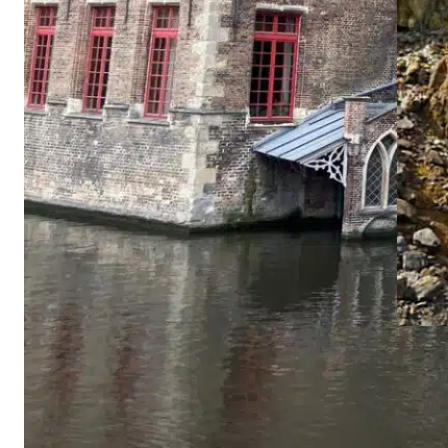
Corne
UN