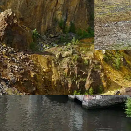
Cornelia Huth
UNESCO
Von Mü
und Men
lia Huthmann
ESCO-Welterbe:
unterwe