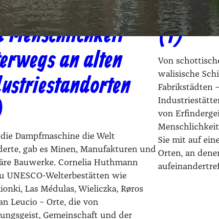
n Mühen, Maschinen
Industr
d Menschlichkeit –
(1)
erwegs an alten
Von schottisch
walisische Schi
ustriestandorten
Fabrikstädten
Industriestätt
)
von Erfindergei
Menschlichkei
 die Dampfmaschine die Welt
Sie mit auf ein
derte, gab es Minen, Manufakturen und
Orten, an dene
näre Bauwerke. Cornelia Huthmann
aufeinandertref
 zu UNESCO-Welterbestätten wie
onki, Las Médulas, Wieliczka, Røros
n Leucio – Orte, die von
dungsgeist, Gemeinschaft und der