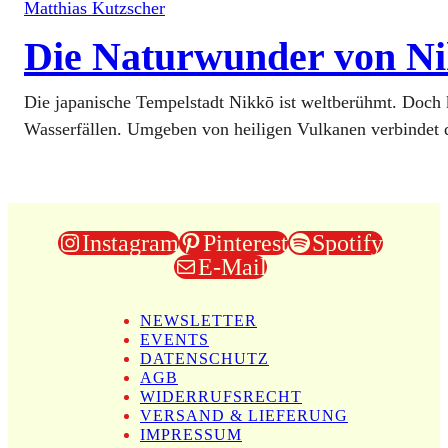
Matthias Kutzscher
Die Naturwunder von N
Die japanische Tempelstadt Nikkō ist weltberühmt. Doch 
Wasserfällen. Umgeben von heiligen Vulkanen verbindet die 
Instagram
Pinterest
Spotify
E-Mail
NEWS­LET­TER
EVENTS
DATEN­SCHUTZ
AGB
WIDERRUFSRECHT
VERSAND & LIEFERUNG
IMPRES­SUM