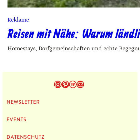
Reklame
Reisen mit Nähe: Warum ländlic
Homestays, Dorfgemeinschaften und echte Begegnun
Instagram
Pinterest
Spotify
E-Mail
NEWS­LET­TER
EVENTS
DATEN­SCHUTZ