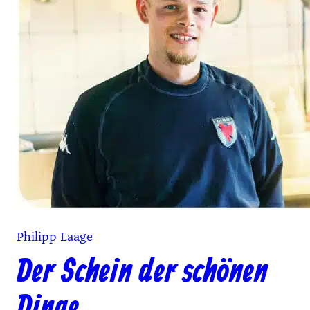
Philipp Laage
Der Schein der schönen
Dinge