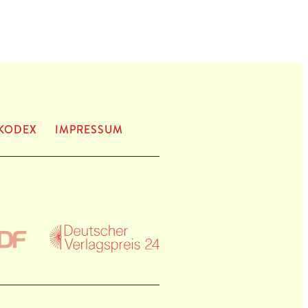
KODEX
IMPRES­SUM