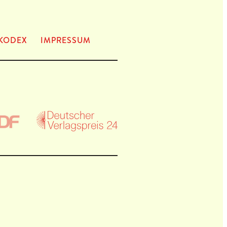
KODEX
IMPRES­SUM