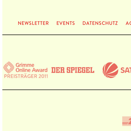
NEWS­LET­TER
EVENTS
DATEN­SCHUTZ
A