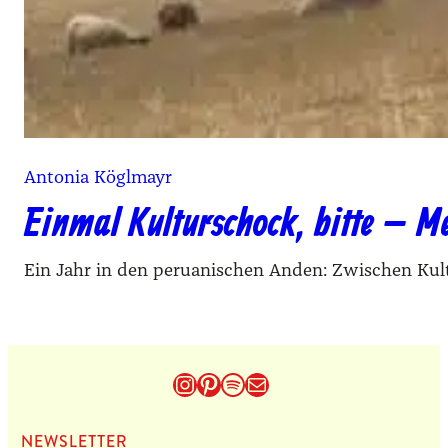
Antonia Köglmayr
Einmal Kulturschock, bitte – 
Ein Jahr in den peruanischen Anden: Zwischen Kult
Instagram
Pinterest
Spotify
E-Mail
NEWS­LET­TER