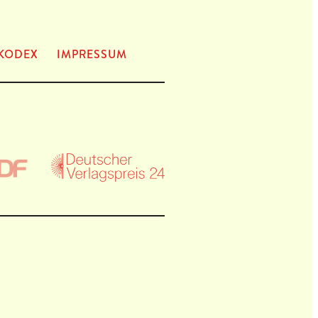
KODEX
IMPRES­SUM