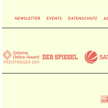
NEWS­LET­TER
EVENTS
DATEN­SCHUTZ
A