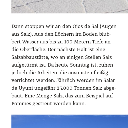
Dann stop­pen wir an den Ojos de Sal (Augen
aus Salz). Aus den Löchern im Boden blub­
bert Was­ser aus bis zu 100 Metern Tie­fe an
die Ober­flä­che. Der nächs­te Halt ist eine
Salz­ab­bau­stät­te, wo an eini­gen Stel­len Salz
auf­ge­türmt ist. Da heu­te Sonn­tag ist, ruhen
jedoch die Arbei­ten, die ansons­ten flei­ßig
ver­rich­tet wer­den. Jähr­lich wer­den im Salar
de Uyu­ni unge­fähr 25.000 Ton­nen Salz abge­
baut. Eine Men­ge Salz, das zum Bei­spiel auf
Pom­mes gestreut wer­den kann.