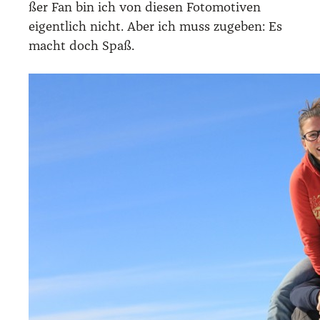
ßer Fan bin ich von die­sen Foto­mo­ti­ven
eigent­lich nicht. Aber ich muss zuge­ben: Es
macht doch Spaß.