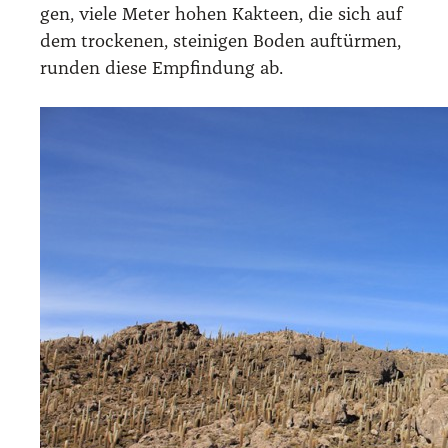
gen, vie­le Meter hohen Kak­teen, die sich auf
dem tro­cke­nen, stei­ni­gen Boden auf­tür­men,
run­den die­se Emp­fin­dung ab.