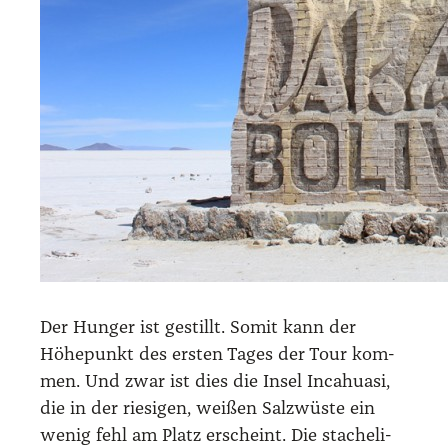
Der Hun­ger ist gestillt. Somit kann der
Höhe­punkt des ers­ten Tages der Tour kom­
men. Und zwar ist dies die Insel Inca­hua­si,
die in der rie­si­gen, wei­ßen Salz­wüs­te ein
wenig fehl am Platz erscheint. Die sta­che­li­