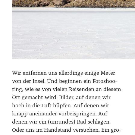
Wir ent­fer­nen uns aller­dings eini­ge Meter
von der Insel. Und begin­nen ein Foto­shoo­
ting, wie es von vie­len Rei­sen­den an die­sem
Ort gemacht wird. Bil­der, auf denen wir
hoch in die Luft hüp­fen. Auf denen wir
knapp anein­an­der vor­bei­sprin­gen. Auf
denen wir ein (unrun­des) Rad schla­gen.
Oder uns im Hand­stand ver­su­chen. Ein gro­