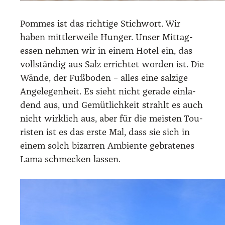
Pom­mes ist das rich­ti­ge Stich­wort. Wir
haben mitt­ler­wei­le Hun­ger. Unser Mit­tag­
essen neh­men wir in einem Hotel ein, das
voll­stän­dig aus Salz errich­tet wor­den ist. Die
Wän­de, der Fuß­bo­den – alles eine sal­zi­ge
Ange­le­gen­heit. Es sieht nicht gera­de ein­la­
dend aus, und Gemüt­lich­keit strahlt es auch
nicht wirk­lich aus, aber für die meis­ten Tou­
ris­ten ist es das ers­te Mal, dass sie sich in
einem solch bizar­ren Ambi­en­te gebra­te­nes
Lama schme­cken las­sen.