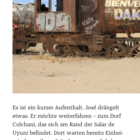
Es ist ein kur­zer Auf­ent­halt. José drän­gelt
etwas. Er möch­te wei­ter­fah­ren – zum Dorf
Colcha­ni, das sich am Rand der Salar de
Uyu­ni befin­det. Dort war­ten bereits Ein­hei­