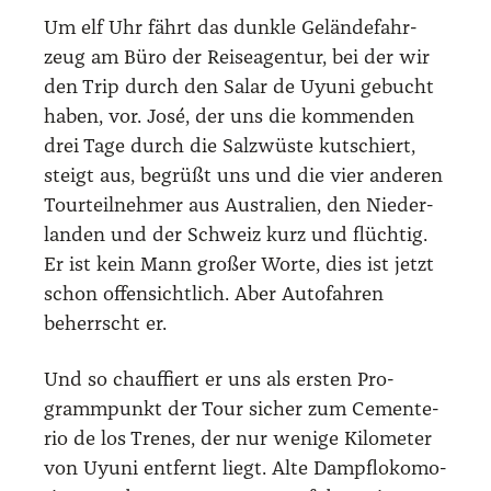
Um elf Uhr fährt das dunk­le Gelän­de­fahr­
zeug am Büro der Rei­se­agen­tur, bei der wir
den Trip durch den Salar de Uyu­ni gebucht
haben, vor. José, der uns die kom­men­den
drei Tage durch die Salz­wüs­te kut­schiert,
steigt aus, begrüßt uns und die vier ande­ren
Tour­teil­neh­mer aus Aus­tra­li­en, den Nie­der­
lan­den und der Schweiz kurz und flüch­tig.
Er ist kein Mann gro­ßer Wor­te, dies ist jetzt
schon offen­sicht­lich. Aber Auto­fah­ren
beherrscht er.
Und so chauf­fiert er uns als ers­ten Pro­
gramm­punkt der Tour sicher zum Cemen­te­
rio de los Tre­nes, der nur weni­ge Kilo­me­ter
von Uyu­ni ent­fernt liegt. Alte Dampf­lo­ko­mo­