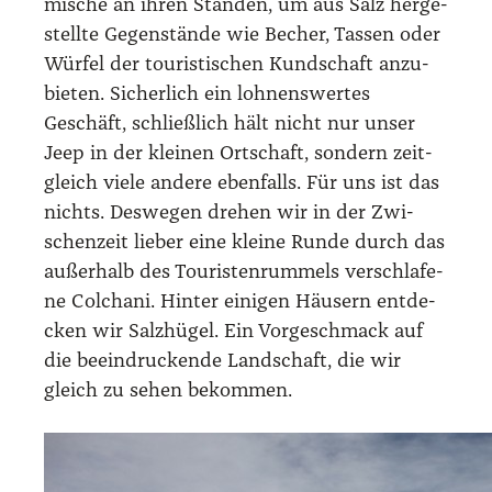
mi­sche an ihren Stän­den, um aus Salz her­ge­
stell­te Gegen­stän­de wie Becher, Tas­sen oder
Wür­fel der tou­ris­ti­schen Kund­schaft anzu­
bie­ten. Sicher­lich ein loh­nens­wer­tes
Geschäft, schließ­lich hält nicht nur unser
Jeep in der klei­nen Ort­schaft, son­dern zeit­
gleich vie­le ande­re eben­falls. Für uns ist das
nichts. Des­we­gen dre­hen wir in der Zwi­
schen­zeit lie­ber eine klei­ne Run­de durch das
außer­halb des Tou­ris­ten­rum­mels ver­schla­fe­
ne Colcha­ni. Hin­ter eini­gen Häu­sern ent­de­
cken wir Salz­hü­gel. Ein Vor­ge­schmack auf
die beein­dru­cken­de Land­schaft, die wir
gleich zu sehen bekom­men.