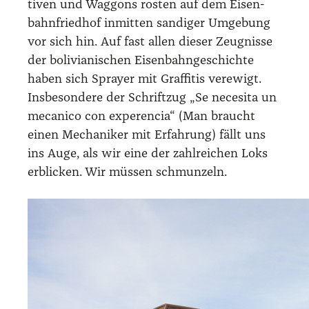
ti­ven und Wag­gons ros­ten auf dem Eisen­
bahn­fried­hof inmit­ten san­di­ger Umge­bung
vor sich hin. Auf fast allen die­ser Zeug­nis­se
der boli­via­ni­schen Eisen­bahn­ge­schich­te
haben sich Spray­er mit Graf­fi­tis ver­ewigt.
Ins­be­son­de­re der Schrift­zug „Se nece­si­ta un
meca­ni­co con expe­ren­cia“ (Man braucht
einen Mecha­ni­ker mit Erfah­rung) fällt uns
ins Auge, als wir eine der zahl­rei­chen Loks
erbli­cken. Wir müs­sen schmun­zeln.