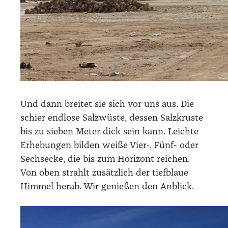
Und dann brei­tet sie sich vor uns aus. Die
schier end­lo­se Salz­wüs­te, des­sen Salz­krus­te
bis zu sie­ben Meter dick sein kann. Leich­te
Erhe­bun­gen bil­den wei­ße Vier‑, Fünf- oder
Sechs­ecke, die bis zum Hori­zont rei­chen.
Von oben strahlt zusätz­lich der tief­blaue
Him­mel her­ab. Wir genie­ßen den Anblick.