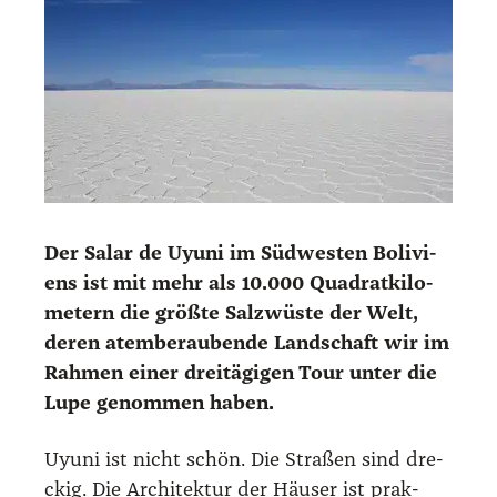
Der Salar de Uyu­ni im Süd­wes­ten Boli­vi­
ens ist mit mehr als 10.000 Qua­drat­ki­lo­
me­tern die größ­te Salz­wüs­te der Welt,
deren atem­be­rau­ben­de Land­schaft wir im
Rah­men einer drei­tä­gi­gen Tour unter die
Lupe genom­men haben.
Uyu­ni ist nicht schön. Die Stra­ßen sind dre­
ckig. Die Archi­tek­tur der Häu­ser ist prak­