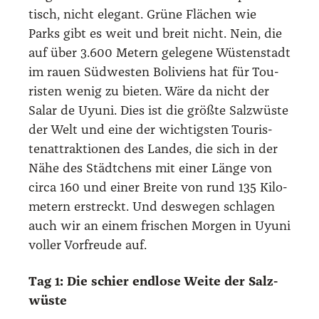
tisch, nicht ele­gant. Grü­ne Flä­chen wie
Parks gibt es weit und breit nicht. Nein, die
auf über 3.600 Metern gele­ge­ne Wüs­ten­stadt
im rau­en Süd­wes­ten Boli­vi­ens hat für Tou­
ris­ten wenig zu bie­ten. Wäre da nicht der
Salar de Uyu­ni. Dies ist die größ­te Salz­wüs­te
der Welt und eine der wich­tigs­ten Tou­ris­
ten­at­trak­tio­nen des Lan­des, die sich in der
Nähe des Städt­chens mit einer Län­ge von
cir­ca 160 und einer Brei­te von rund 135 Kilo­
me­tern erstreckt. Und des­we­gen schla­gen
auch wir an einem fri­schen Mor­gen in Uyu­ni
vol­ler Vor­freu­de auf.
Tag 1: Die schier end­lo­se Wei­te der Salz­
wüs­te