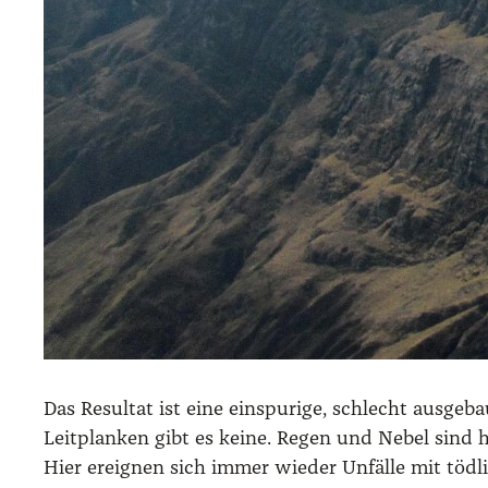
Das Resul­tat ist eine ein­spu­ri­ge, schlecht aus­ge­
Leit­plan­ken gibt es kei­ne. Regen und Nebel sind hi
Hier ereig­nen sich immer wie­der Unfäl­le mit töd­