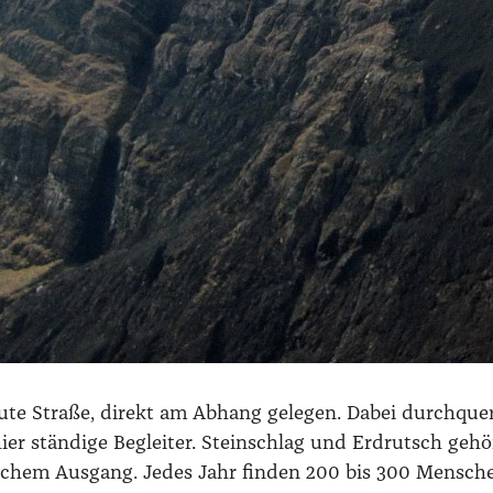
bau­te Stra­ße, direkt am Abhang gele­gen. Dabei durch­quert
er stän­di­ge Beglei­ter. Stein­schlag und Erd­rutsch gehö
li­chem Aus­gang. Jedes Jahr fin­den 200 bis 300 Men­schen