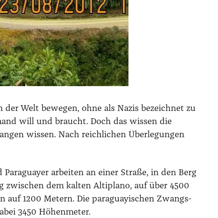
n der Welt bewe­gen, ohne als Nazis bezeich­net zu
e­mand will und braucht. Doch das wis­sen die
an­gen wis­sen. Nach reich­li­chen Über­le­gun­gen
 Para­gu­ay­er arbei­ten an einer Stra­ße, in den Berg
g zwi­schen dem kal­ten Alti­pla­no, auf über 4500
en auf 1200 Metern. Die para­gu­ay­ischen Zwangs­
dabei 3450 Höhen­me­ter.