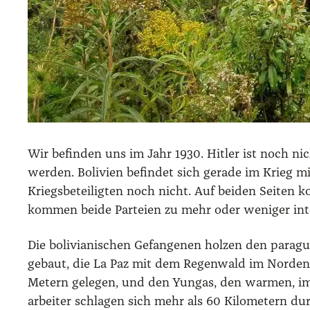
Wir befin­den uns im Jahr 1930. Hit­ler ist noch n
wer­den. Boli­vi­en befin­det sich gera­de im Krieg
Kriegs­be­tei­lig­ten noch nicht. Auf bei­den Sei­ten
kom­men bei­de Par­tei­en zu mehr oder weni­ger intel
Die boli­via­ni­schen Gefan­ge­nen hol­zen den para­gu
gebaut, die La Paz mit dem Regen­wald im Nor­den Bol
Metern gele­gen, und den Yun­gas, den war­men, imm
ar­bei­ter schla­gen sich mehr als 60 Kilo­me­tern 