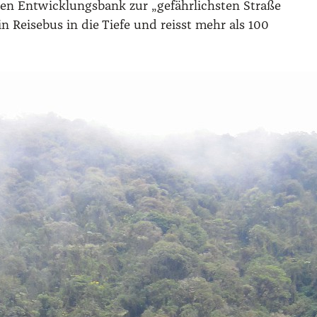
en Ent­wick­lungs­bank zur „gefähr­lichs­ten Stra­ße
 Rei­se­bus in die Tie­fe und reisst mehr als 100