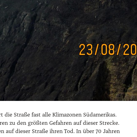
 die Stra­ße fast alle Kli­ma­zo­nen Süd­ame­ri­kas.
­ren zu den größ­ten Gefah­ren auf die­ser Stre­cke.
 auf die­ser Stra­ße ihren Tod. In über 70 Jah­ren