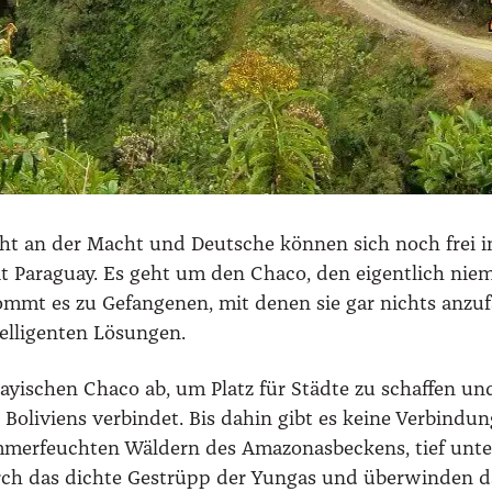
icht an der Macht und Deut­sche kön­nen sich noch frei i
 mit Para­gu­ay. Es geht um den Cha­co, den eigent­lich ni
 kommt es zu Gefan­ge­nen, mit denen sie gar nichts anzu­f
­li­gen­ten Lösun­gen.
­ay­ischen Cha­co ab, um Platz für Städ­te zu schaf­fen und
i­vi­ens ver­bin­det. Bis dahin gibt es kei­ne Ver­bin­dun
er­feuch­ten Wäl­dern des Ama­zo­nas­be­ckens, tief unt
durch das dich­te Gestrüpp der Yun­gas und über­win­den 