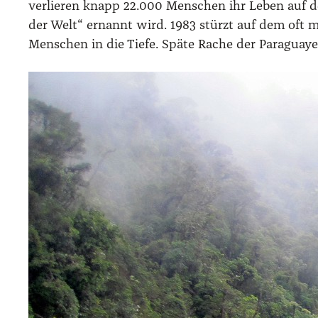
ver­lie­ren knapp 22.000 Men­schen ihr Leben auf der 
der Welt“ ernannt wird. 1983 stürzt auf dem oft mat­
Men­schen in die Tie­fe. Spä­te Rache der Para­gu­ay­er