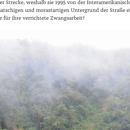
Stre­cke, wes­halb sie 1995 von der Inter­ame­ri­ka­ni­sch
schi­gen und morast­ar­ti­gen Unter­grund der Stra­ße ein
 für ihre ver­rich­te­te Zwangs­ar­beit?