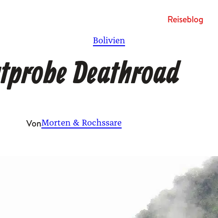
Rei­se­blog
Bolivien
tprobe Deathroad
Von
Morten & Rochssare