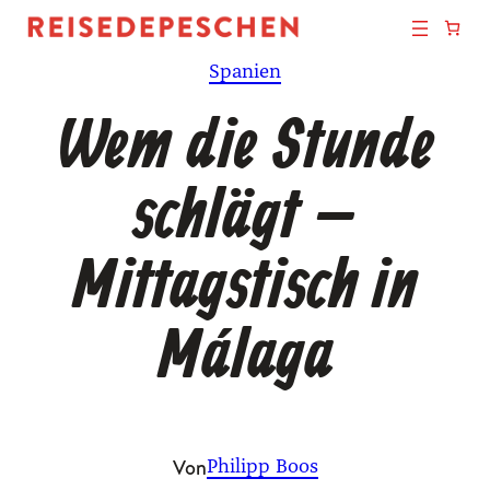
Zum
Inhalt
Spanien
springen
Wem die Stunde
schlägt –
Mittagstisch in
Málaga
Von
Philipp Boos