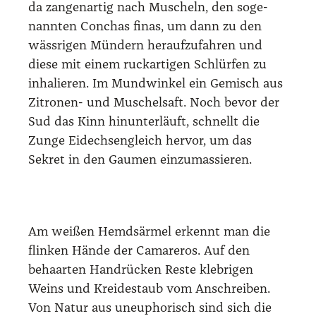
da zan­gen­ar­tig nach Muscheln, den soge­
nann­ten Con­chas finas, um dann zu den
wäss­ri­gen Mün­dern her­auf­zu­fah­ren und
die­se mit einem ruck­ar­ti­gen Schlür­fen zu
inha­lie­ren. Im Mund­win­kel ein Gemisch aus
Zitro­nen- und Muschel­saft. Noch bevor der
Sud das Kinn hin­un­ter­läuft, schnellt die
Zun­ge Eidech­sen­gleich her­vor, um das
Sekret in den Gau­men ein­zu­mas­sie­ren.
Am wei­ßen Hemds­är­mel erkennt man die
flin­ken Hän­de der Cama­re­ros. Auf den
behaar­ten Hand­rü­cken Res­te kleb­ri­gen
Weins und Krei­de­staub vom Anschrei­ben.
Von Natur aus uneu­pho­risch sind sich die