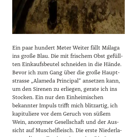
Ein paar hun­dert Meter Wei­ter fällt Mála­ga
ins gro­ße Blau. Die mit fri­schem Obst gefüll­
ten Ein­kaufs­beu­tel schnei­den in die Hän­de.
Bevor ich zum Gang über die gro­ße Haupt­
stras­se „Ala­me­da Prin­ci­pal“ anset­zen kann,
um den Sire­nen zu erlie­gen, gera­te ich ins
Sto­cken. Ein nur den Ein­hei­mi­schen
bekann­ter Impuls trifft mich blitz­ar­tig, ich
kapi­tu­lie­re vor dem Geruch von süßem
Wein, anony­mer Gesell­schaft und der Aus­
sicht auf Muschel­fleisch. Die ers­te Nie­der­la­