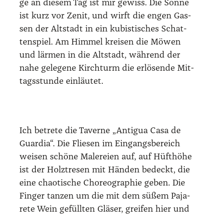
ge an die­sem Tag ist mir gewiss. Die Son­ne
ist kurz vor Zenit, und wirft die engen Gas­
sen der Alt­stadt in ein kubis­ti­sches Schat­
ten­spiel. Am Him­mel krei­sen die Möwen
und lär­men in die Alt­stadt, wäh­rend der
nahe gele­ge­ne Kirch­turm die erlö­sen­de Mit­
tags­stun­de ein­läu­tet.
Ich betre­te die Taver­ne „Anti­gua Casa de
Guar­dia“. Die Flie­sen im Ein­gangs­be­reich
wei­sen schö­ne Male­rei­en auf, auf Hüft­hö­he
ist der Holz­tre­sen mit Hän­den bedeckt, die
eine chao­ti­sche Cho­reo­gra­phie geben. Die
Fin­ger tan­zen um die mit dem süßem Paja­
re­te Wein gefüll­ten Glä­ser, grei­fen hier und