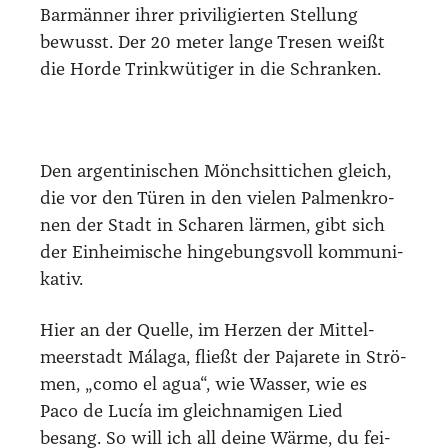
Bar­män­ner ihrer pri­vi­li­gier­ten Stel­lung
bewusst. Der 20 meter lan­ge Tre­sen weißt
die Hor­de Trink­wü­ti­ger in die Schran­ken.
Den argen­ti­ni­schen Mönch­sit­ti­chen gleich,
die vor den Türen in den vie­len Pal­men­kro­
nen der Stadt in Scha­ren lär­men, gibt sich
der Ein­hei­mi­sche hin­ge­bungs­voll kom­mu­ni­
ka­tiv.
Hier an der Quel­le, im Her­zen der Mit­tel­
meer­stadt Mála­ga, fließt der Paja­re­te in Strö­
men, „como el agua“, wie Was­ser, wie es
Paco de Lucía im gleich­na­mi­gen Lied
besang. So will ich all dei­ne Wär­me, du fei­