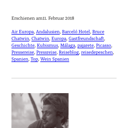
Erschienen am
11. Februar 2018
Air Europa
, 
Andalusien
, 
Barceló Hotel
, 
Bruce
Chatwin
, 
Chatwin
, 
Europa
, 
Gastfreundschaft
, 
Geschichte
, 
Kubismus
, 
Málaga
, 
pajarete
, 
Picasso
, 
Pressereise
, 
Pressreise
, 
Reiseblog
, 
reisedepeschen
, 
Spanien
, 
Top
, 
Wein Spanien