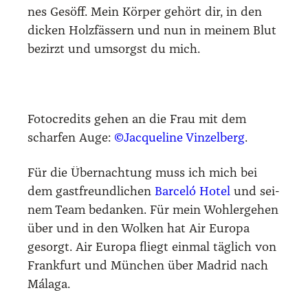
nes Gesöff. Mein Kör­per gehört dir, in den
dicken Holz­fäs­sern und nun in mei­nem Blut
bezirzt und umsorgst du mich.
Foto­credits gehen an die Frau mit dem
schar­fen Auge:
©Jac­que­line Vin­zel­berg
.
Für die Über­nach­tung muss ich mich bei
dem gast­freund­li­chen
Bar­celó Hotel
und sei­
nem Team bedan­ken. Für mein Wohl­erge­hen
über und in den Wol­ken hat Air Euro­pa
gesorgt. Air Euro­pa fliegt ein­mal täg­lich von
Frank­furt und Mün­chen über Madrid nach
Mála­ga.