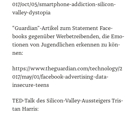
017/oct/05/smartphone-addiction-silicon-
valley-dystopia
“Guardian”-Artikel zum State­ment Face­
books gegen­über Wer­be­trei­ben­den, die Emo­
tio­nen von Jugend­li­chen erken­nen zu kön­
nen:
https://www.theguardian.com/technology/2
017/may/01/facebook-advertising-data-
insecure-teens
TED-Talk des Sili­con-Val­ley-Aus­stei­gers Tris­
tan Har­ris: