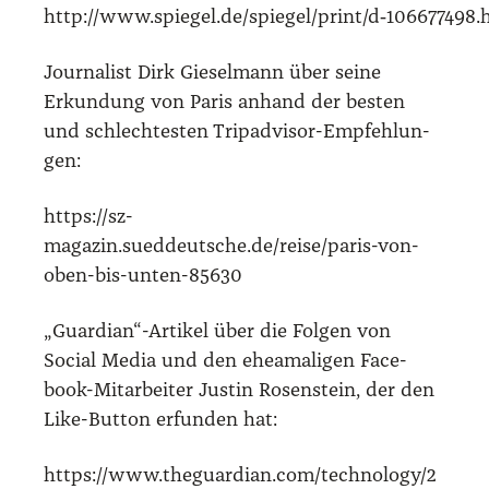
http://www.spiegel.de/spiegel/print/d‑106677498.
Jour­na­list Dirk Gie­sel­mann über sei­ne
Erkun­dung von Paris anhand der bes­ten
und schlech­tes­ten Tri­p­ad­vi­sor-Emp­feh­lun­
gen:
https://sz-
magazin.sueddeutsche.de/reise/paris-von-
oben-bis-unten-85630
„Guardian“-Artikel über die Fol­gen von
Social Media und den ehe­a­m­a­li­gen Face­
book-Mit­ar­bei­ter Jus­tin Rosen­stein, der den
Like-But­ton erfun­den hat:
https://www.theguardian.com/technology/2