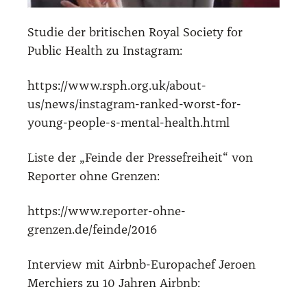
Stu­die der bri­ti­schen Roy­al Socie­ty for
Public Health zu Insta­gram:
https://www.rsph.org.uk/about-
us/news/instagram-ranked-worst-for-
young-people-s-mental-health.html
Lis­te der „Fein­de der Pres­se­frei­heit“ von
Repor­ter ohne Gren­zen:
https://www.reporter-ohne-
grenzen.de/feinde/2016
Inter­view mit Airbnb-Euro­pa­chef Jero­en
Mer­chiers zu 10 Jah­ren Airbnb: