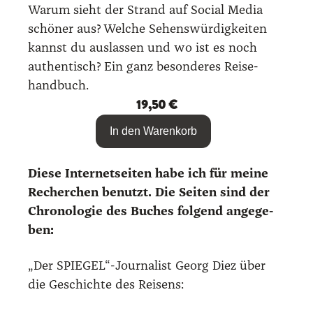
War­um sieht der Strand auf Social Media
schö­ner aus? Wel­che Sehens­wür­dig­kei­ten
kannst du aus­las­sen und wo ist es noch
authen­tisch? Ein ganz beson­de­res Rei­se­
hand­buch.
19,50
€
In den Warenkorb
Die­se Inter­net­sei­ten habe ich für mei­ne
Recher­chen benutzt. Die Sei­ten sind der
Chro­no­lo­gie des Buches fol­gend ange­ge­
ben:
„Der SPIEGEL“-Journalist Georg Diez über
die Geschich­te des Rei­sens: