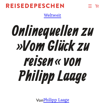
Zum
Inhalt
Weltweit
springen
Onlinequellen zu
»Vom Glück zu
reisen« von
Philipp Laage
Von
Philipp Laage