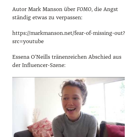
Autor Mark Man­son über
FOMO
, die Angst
stän­dig etwas zu ver­pas­sen:
https://markmanson.net/fear-of-missing-out?
src=youtube
Esse­na O’Neills trä­nen­rei­chen Abschied aus
der Influen­cer-Sze­ne: