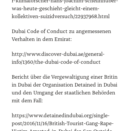
r-klimaforscher-hans-joachim-schellnhuber-
was-heute-geschieht-gleicht-einem-
kollektiven-suizidversuch/22937968.html
Dubai Code of Con­duct zu ange­mes­se­nen
Ver­hal­ten in dem Emi­rat:
http://www.discover-dubai.ae/general-
info/1360/the-dubai-code-of-conduct
Bericht über die Ver­ge­wal­ti­gung einer Bri­tin
in Dubai der Orga­ni­sa­ti­on Detai­ned in Dubai
und den Umgang der staat­li­chen Behör­den
mit dem Fall:
https://www.detainedindubai.org/single-
post/2016/11/16/British-Tourist-Gang-Rape-