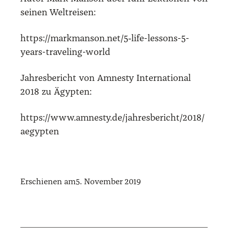
sei­nen Welt­rei­sen:
https://markmanson.net/5‑life-lessons-5-
years-traveling-world
Jah­res­be­richt von Amnes­ty Inter­na­tio­nal
2018 zu Ägyp­ten:
https://www.amnesty.de/jahresbericht/2018/
aegypten
Erschienen am
5. November 2019