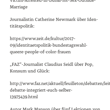
Victim-Arrested-in-Dubai-for-Sex-Outside-
Marriage
Jour­na­lis­tin Cathe­ri­ne New­mark über Iden­
ti­täts­po­li­tik:
https://www.zeit.de/kultur/2017–
09/identitaetspolitik-bundestagswahl-
queere-people-of-color-frauen
„FAZ“-Journalist Clau­di­us Seidl über Pop,
Kon­sum und Glück:
http://www.faz.net/aktuell/feuilleton/debatten/lei
debatte-integriert-euch-selber-
13975439.html
Autor Mark Man­son über fünf Lek­tio­nen von