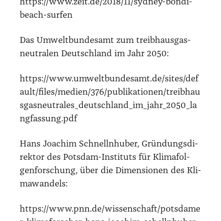
https://www.zeit.de/2018/11/sydney-bondi-
beach-surfen
Das Umwelt­bun­des­amt zum treib­haus­gas­
neu­tra­len Deutsch­land im Jahr 2050:
https://www.umweltbundesamt.de/sites/def
ault/files/medien/376/publikationen/treibhau
sgasneutrales_deutschland_im_jahr_2050_la
ngfassung.pdf
Hans Joa­chim Schnellnhu­ber, Grün­dungs­di­
rek­tor des Pots­dam-Insti­tuts für Kli­ma­fol­
gen­for­schung, über die Dimen­sio­nen des Kli­
ma­wan­dels:
https://www.pnn.de/wissenschaft/potsdame