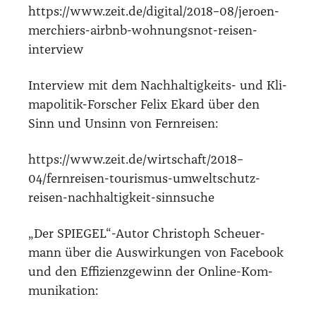
https://www.zeit.de/digital/2018–08/jeroen-
merchiers-airbnb-wohnungsnot-reisen-
interview
Inter­view mit dem Nach­hal­tig­keits- und Kli­
ma­po­li­tik-For­scher Felix Ekard über den
Sinn und Unsinn von Fern­rei­sen:
https://www.zeit.de/wirtschaft/2018–
04/fernreisen-tourismus-umweltschutz-
reisen-nachhaltigkeit-sinnsuche
„Der SPIEGEL“-Autor Chris­toph Scheu­er­
mann über die Aus­wir­kun­gen von Face­book
und den Effi­zi­enz­ge­winn der Online-Kom­
mu­ni­ka­ti­on: