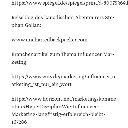
https://www.spiegel.de/spiegel/print/d‑80075369
Rei­se­blog des kana­di­schen Aben­teu­rers Ste­
phan Gol­lan:
www.unchartedbackpacker.com
Bran­chen­ar­ti­kel zum The­ma Influen­cer Mar­
ke­ting:
https://www.wuv.de/marketing/influencer_m
arketing_ist_nur_ein_wort
https://www.horizont.net/marketing/komme
ntare/Hype-Disziplin-Wie-Influencer-
Marketing-langfristig-erfolgreich-bleibt-
167286