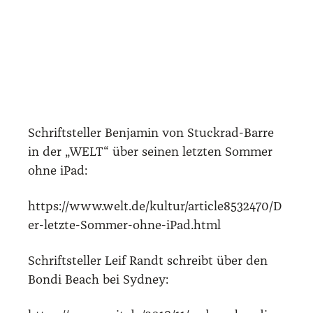
Schrift­stel­ler Ben­ja­min von Stuck­rad-Bar­re
in der „WELT“ über sei­nen letz­ten Som­mer
ohne iPad:
https://www.welt.de/kultur/article8532470/D
er-letzte-Sommer-ohne-iPad.html
Schrift­stel­ler Leif Randt schreibt über den
Bon­di Beach bei Syd­ney: