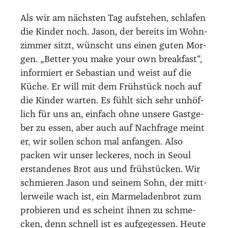
Als wir am nächs­ten Tag auf­ste­hen, schla­fen
die Kin­der noch. Jason, der bereits im Wohn­
zim­mer sitzt, wünscht uns einen guten Mor­
gen. „Bet­ter you make your own break­fast“,
infor­miert er Sebas­ti­an und weist auf die
Küche. Er will mit dem Früh­stück noch auf
die Kin­der war­ten. Es fühlt sich sehr unhöf­
lich für uns an, ein­fach ohne unse­re Gast­ge­
ber zu essen, aber auch auf Nach­fra­ge meint
er, wir sol­len schon mal anfan­gen. Also
packen wir unser lecke­res, noch in Seo­ul
erstan­de­nes Brot aus und früh­stü­cken. Wir
schmie­ren Jason und sei­nem Sohn, der mitt­
ler­wei­le wach ist, ein Mar­me­la­den­brot zum
pro­bie­ren und es scheint ihnen zu schme­
cken, denn schnell ist es auf­ge­ges­sen. Heu­te