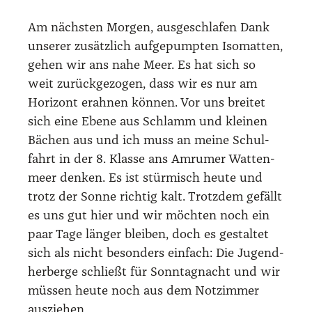
Am nächs­ten Mor­gen, aus­ge­schla­fen Dank
unse­rer zusätz­lich auf­ge­pump­ten Iso­mat­ten,
gehen wir ans nahe Meer. Es hat sich so
weit zurück­ge­zo­gen, dass wir es nur am
Hori­zont erah­nen kön­nen. Vor uns brei­tet
sich eine Ebe­ne aus Schlamm und klei­nen
Bächen aus und ich muss an mei­ne Schul­
fahrt in der 8. Klas­se ans Amru­mer Wat­ten­
meer den­ken. Es ist stür­misch heu­te und
trotz der Son­ne rich­tig kalt. Trotz­dem gefällt
es uns gut hier und wir möch­ten noch ein
paar Tage län­ger blei­ben, doch es gestal­tet
sich als nicht beson­ders ein­fach: Die Jugend­
her­ber­ge schließt für Sonn­tag­nacht und wir
müs­sen heu­te noch aus dem Not­zim­mer
aus­zie­hen.