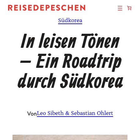
Zum
Inhalt
Südkorea
springen
In leisen Tönen
– Ein Roadtrip
durch Südkorea
Von
Leo Sibeth & Sebastian Ohlert