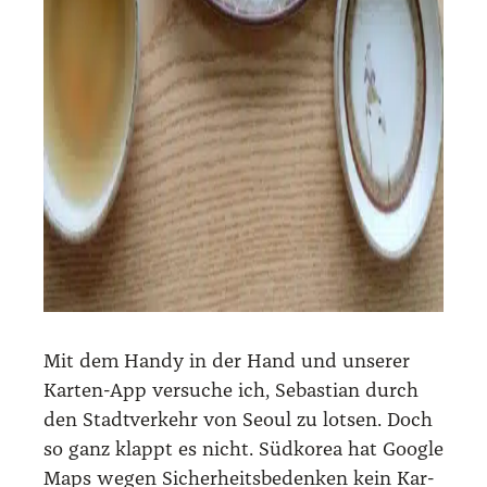
Mit dem Han­dy in der Hand und unse­rer
Kar­ten-App ver­su­che ich, Sebas­ti­an durch
den Stadt­ver­kehr von Seo­ul zu lot­sen. Doch
so ganz klappt es nicht. Süd­ko­rea hat Goog­le
Maps wegen Sicher­heits­be­den­ken kein Kar­