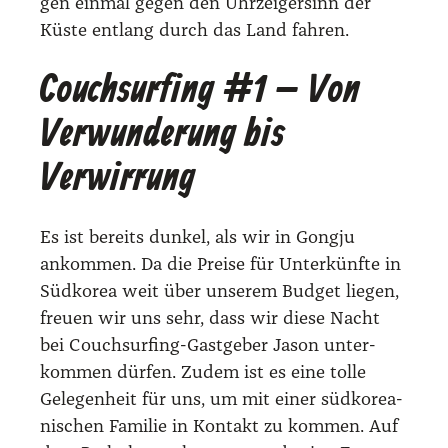
gen ein­mal gegen den Uhr­zei­ger­sinn der
Küs­te ent­lang durch das Land fah­ren.
Couchsurfing #1 – Von
Verwunderung bis
Verwirrung
Es ist bereits dun­kel, als wir in Gongju
ankom­men. Da die Prei­se für Unter­künf­te in
Süd­ko­rea weit über unse­rem Bud­get lie­gen,
freu­en wir uns sehr, dass wir die­se Nacht
bei Couch­sur­fing-Gast­ge­ber Jason unter­
kom­men dür­fen. Zudem ist es eine tol­le
Gele­gen­heit für uns, um mit einer süd­ko­rea­
ni­schen Fami­lie in Kon­takt zu kom­men. Auf