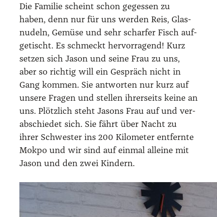
Die Fami­lie scheint schon geges­sen zu
haben, denn nur für uns wer­den Reis, Glas­
nu­deln, Gemü­se und sehr schar­fer Fisch auf­
ge­tischt. Es schmeckt her­vor­ra­gend! Kurz
set­zen sich Jason und sei­ne Frau zu uns,
aber so rich­tig will ein Gespräch nicht in
Gang kom­men. Sie ant­wor­ten nur kurz auf
unse­re Fra­gen und stel­len ihrer­seits kei­ne an
uns. Plötz­lich steht Jasons Frau auf und ver­
ab­schie­det sich. Sie fährt über Nacht zu
ihrer Schwes­ter ins 200 Kilo­me­ter ent­fern­te
Mok­po und wir sind auf ein­mal allei­ne mit
Jason und den zwei Kin­dern.