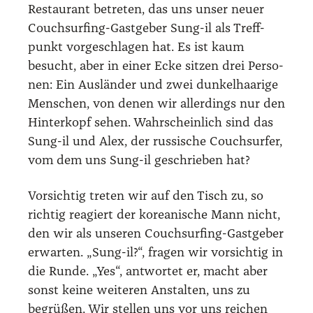
Restau­rant betre­ten, das uns unser neu­er
Couch­sur­fing-Gast­ge­ber Sung-il als Treff­
punkt vor­ge­schla­gen hat. Es ist kaum
besucht, aber in einer Ecke sit­zen drei Per­so­
nen: Ein Aus­län­der und zwei dun­kel­haa­ri­ge
Men­schen, von denen wir aller­dings nur den
Hin­ter­kopf sehen. Wahr­schein­lich sind das
Sung-il und Alex, der rus­si­sche Couch­sur­fer,
vom dem uns Sung-il geschrie­ben hat?
Vor­sich­tig tre­ten wir auf den Tisch zu, so
rich­tig reagiert der korea­ni­sche Mann nicht,
den wir als unse­ren Couch­sur­fing-Gast­ge­ber
erwar­ten. „Sung-il?“, fra­gen wir vor­sich­tig in
die Run­de. „Yes“, ant­wor­tet er, macht aber
sonst kei­ne wei­te­ren Anstal­ten, uns zu
begrü­ßen. Wir stel­len uns vor uns rei­chen