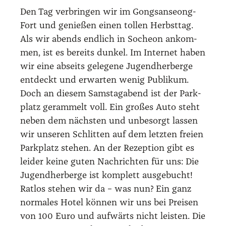
Den Tag ver­brin­gen wir im Gong­s­an­se­ong-
Fort und genie­ßen einen tol­len Herbst­tag.
Als wir abends end­lich in Soche­on ankom­
men, ist es bereits dun­kel. Im Inter­net haben
wir eine abseits gele­ge­ne Jugend­her­ber­ge
ent­deckt und erwar­ten wenig Publi­kum.
Doch an die­sem Sams­tag­abend ist der Park­
platz geram­melt voll. Ein gro­ßes Auto steht
neben dem nächs­ten und unbe­sorgt las­sen
wir unse­ren Schlit­ten auf dem letz­ten frei­en
Park­platz ste­hen. An der Rezep­ti­on gibt es
lei­der kei­ne guten Nach­rich­ten für uns: Die
Jugend­her­ber­ge ist kom­plett aus­ge­bucht!
Rat­los ste­hen wir da – was nun? Ein ganz
nor­ma­les Hotel kön­nen wir uns bei Prei­sen
von 100 Euro und auf­wärts nicht leis­ten. Die