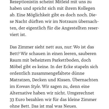
Rezep­tio­nis­tin scheint Mit­leid mit uns zu
haben und spricht sich mit ihrem Kol­le­gen
ab. Eine Mög­lich­keit gibt es doch noch. Die­
se Nacht dürf­ten wir im Not­raum über­nach­
ten, der eigent­lich für die Ange­stell­ten reser­
viert ist.
Das Zim­mer sieht nett aus, nur: Wo ist das
Bett? Wir schau­en in einen lee­ren, sau­be­ren
Raum mit beheiz­tem Par­kett­bo­den, doch
Möbel gibt es kei­ne. In der Ecke sta­peln sich
ordent­lich zusam­men­ge­fal­te­te dün­ne
Matrat­zen, Decken und Kis­sen. Über­nach­ten
im
Kore­an Style
. Wir sagen zu, denn eine
Alter­na­ti­ve haben wir nicht. Umge­rech­net
33 Euro bezah­len wir für das klei­ne Zim­mer
ohne Bett. Das ist mal was Neu­es.