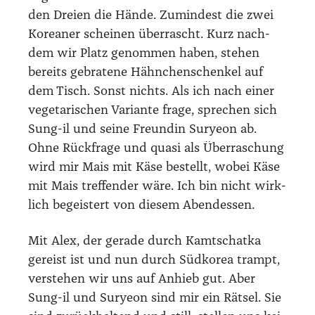
den Drei­en die Hän­de. Zumin­dest die zwei
Korea­ner schei­nen über­rascht. Kurz nach­
dem wir Platz genom­men haben, ste­hen
bereits gebra­te­ne Hähn­chen­schen­kel auf
dem Tisch. Sonst nichts. Als ich nach einer
vege­ta­ri­schen Vari­an­te fra­ge, spre­chen sich
Sung-il und sei­ne Freun­din Surye­on ab.
Ohne Rück­fra­ge und qua­si als Über­ra­schung
wird mir Mais mit Käse bestellt, wobei Käse
mit Mais tref­fen­der wäre. Ich bin nicht wirk­
lich begeis­tert von die­sem Abend­essen.
Mit Alex, der gera­de durch Kamt­schat­ka
gereist ist und nun durch Süd­ko­rea trampt,
ver­ste­hen wir uns auf Anhieb gut. Aber
Sung-il und Surye­on sind mir ein Rät­sel. Sie