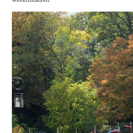
wei­ter­zu­fah­ren.