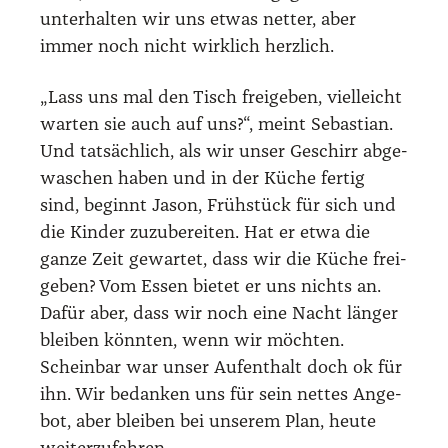
unter­hal­ten wir uns etwas net­ter, aber
immer noch nicht wirk­lich herz­lich.
„Lass uns mal den Tisch frei­ge­ben, viel­leicht
war­ten sie auch auf uns?“, meint Sebas­ti­an.
Und tat­säch­lich, als wir unser Geschirr abge­
wa­schen haben und in der Küche fer­tig
sind, beginnt Jason, Früh­stück für sich und
die Kin­der zuzu­be­rei­ten. Hat er etwa die
gan­ze Zeit gewar­tet, dass wir die Küche frei­
ge­ben? Vom Essen bie­tet er uns nichts an.
Dafür aber, dass wir noch eine Nacht län­ger
blei­ben könn­ten, wenn wir möch­ten.
Schein­bar war unser Auf­ent­halt doch ok für
ihn. Wir bedan­ken uns für sein net­tes Ange­
bot, aber blei­ben bei unse­rem Plan, heu­te