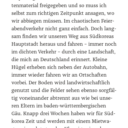
ten­ma­te­ri­al frei­ge­ge­ben und so muss ich
selbst zum rich­ti­gen Zeit­punkt ansa­gen, wo
wir abbie­gen müs­sen. Im chao­ti­schen Fei­er­
abend­ver­kehr nicht ganz ein­fach. Doch lang­
sam fin­den wir unse­ren Weg aus Süd­ko­re­as
Haupt­stadt her­aus und fah­ren – immer noch
im dich­ten Ver­kehr – durch eine Land­schaft,
die mich an Deutsch­land erin­nert. Klei­ne
Hügel erhe­ben sich neben der Auto­bahn,
immer wie­der fah­ren wir an Ort­schaf­ten
vor­bei. Der Boden wird land­wirt­schaft­lich
genutzt und die Fel­der sehen eben­so sorg­fäl­
tig von­ein­an­der abtrennt aus wie bei unse­
ren Eltern im baden-würt­tem­ber­gi­schen
Gäu. Knapp drei Wochen haben wir für Süd­
ko­rea Zeit und wer­den mit einem Miet­wa­