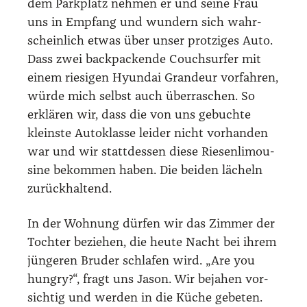
dem Park­platz neh­men er und sei­ne Frau
uns in Emp­fang und wun­dern sich wahr­
schein­lich etwas über unser prot­zi­ges Auto.
Dass zwei back­pa­cken­de Couch­sur­fer mit
einem rie­si­gen Hyun­dai Gran­deur vor­fah­ren,
wür­de mich selbst auch über­ra­schen. So
erklä­ren wir, dass die von uns gebuch­te
kleins­te Auto­klas­se lei­der nicht vor­han­den
war und wir statt­des­sen die­se Rie­sen­li­mou­
si­ne bekom­men haben. Die bei­den lächeln
zurück­hal­tend.
In der Woh­nung dür­fen wir das Zim­mer der
Toch­ter bezie­hen, die heu­te Nacht bei ihrem
jün­ge­ren Bru­der schla­fen wird. „Are you
hun­gry?“, fragt uns Jason. Wir beja­hen vor­
sich­tig und wer­den in die Küche gebe­ten.