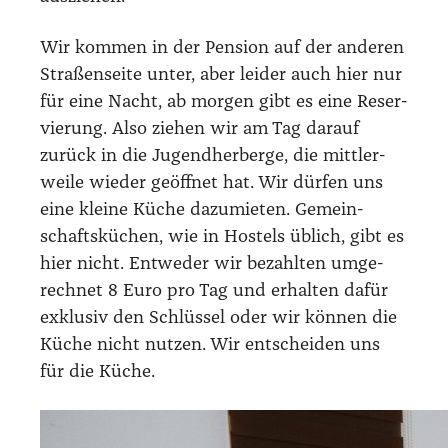
Wir kom­men in der Pen­si­on auf der ande­ren
Stra­ßen­sei­te unter, aber lei­der auch hier nur
für eine Nacht, ab mor­gen gibt es eine Reser­
vie­rung. Also zie­hen wir am Tag dar­auf
zurück in die Jugend­her­ber­ge, die mitt­ler­
wei­le wie­der geöff­net hat. Wir dür­fen uns
eine klei­ne Küche dazu­mie­ten. Gemein­
schafts­kü­chen, wie in Hos­tels üblich, gibt es
hier nicht. Ent­we­der wir bezahl­ten umge­
rech­net 8 Euro pro Tag und erhal­ten dafür
exklu­siv den Schlüs­sel oder wir kön­nen die
Küche nicht nut­zen. Wir ent­schei­den uns
für die Küche.