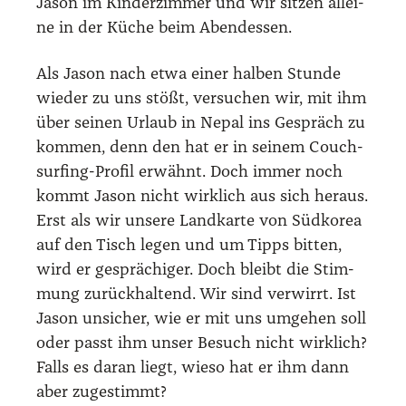
Jason im Kin­der­zim­mer und wir sit­zen allei­
ne in der Küche beim Abend­essen.
Als Jason nach etwa einer hal­ben Stun­de
wie­der zu uns stößt, ver­su­chen wir, mit ihm
über sei­nen Urlaub in Nepal ins Gespräch zu
kom­men, denn den hat er in sei­nem Couch­
sur­fing-Pro­fil erwähnt. Doch immer noch
kommt Jason nicht wirk­lich aus sich her­aus.
Erst als wir unse­re Land­kar­te von Süd­ko­rea
auf den Tisch legen und um Tipps bit­ten,
wird er gesprä­chi­ger. Doch bleibt die Stim­
mung zurück­hal­tend. Wir sind ver­wirrt. Ist
Jason unsi­cher, wie er mit uns umge­hen soll
oder passt ihm unser Besuch nicht wirk­lich?
Falls es dar­an liegt, wie­so hat er ihm dann
aber zuge­stimmt?