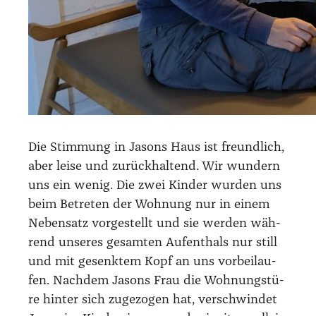
Die Stim­mung in Jasons Haus ist freund­lich,
aber lei­se und zurück­hal­tend. Wir wun­dern
uns ein wenig. Die zwei Kin­der wur­den uns
beim Betre­ten der Woh­nung nur in einem
Neben­satz vor­ge­stellt und sie wer­den wäh­
rend unse­res gesam­ten Auf­enthals nur still
und mit gesenk­tem Kopf an uns vor­bei­lau­
fen. Nach­dem Jasons Frau die Woh­nungs­tü­
re hin­ter sich zuge­zo­gen hat, ver­schwin­det