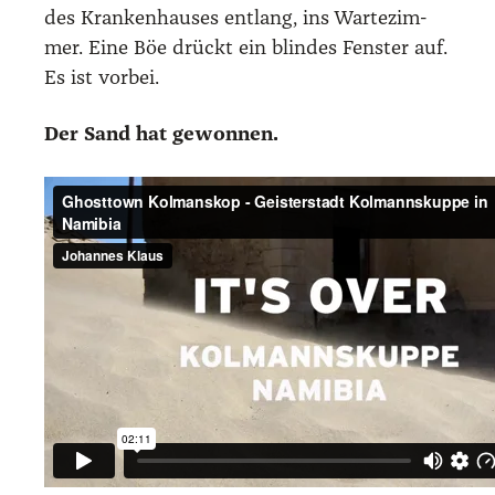
des Kran­ken­hau­ses ent­lang, ins War­te­zim­
mer. Eine Böe drückt ein blin­des Fens­ter auf.
Es ist vor­bei.
Der Sand hat gewon­nen.