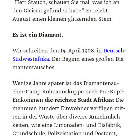
„Herr Stauch, schau­en Sie mal, was ich an
den Glei­sen gefun­den habe.“ Er reicht
August einen klei­nen glit­zern­den Stein.
Es ist ein Dia­mant.
Wir schrei­ben den 14. April 1908, in
Deutsch-
Süd­west­afri­ka
. Der Beginn eines gro­ßen Dia­
man­ten­rau­sches.
Weni­ge Jah­re spä­ter ist das Dia­man­ten­su­
cher-Camp Kol­manns­kup­pe nach Pro-Kopf-
Ein­kom­men
die reichs­te Stadt Afri­kas
: Die
meh­re­ren hun­dert Ein­woh­ner ver­fü­gen mit­
ten in der Wüs­te über diver­se Annehm­lich­
kei­ten, wie eine Limo­na­den- und Eis­fa­brik,
Grund­schu­le, Poli­zei­sta­ti­on und Post­amt,