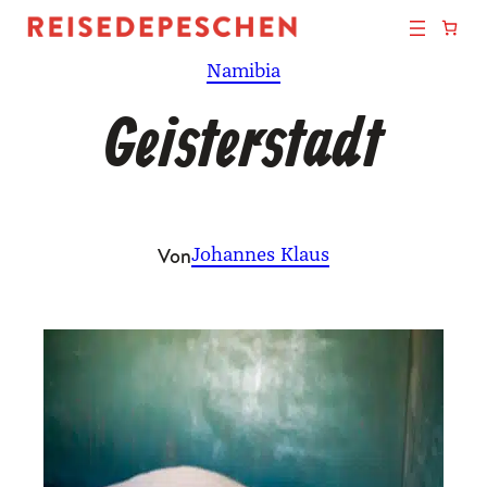
Zum
Inhalt
Namibia
springen
Geisterstadt
Von
Johannes Klaus