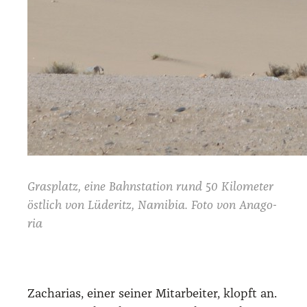
Gras­platz, eine Bahn­sta­ti­on rund 50 Kilo­me­ter
öst­lich von Lüde­ritz, Nami­bia. Foto von
Ana­go­
ria
Zacha­ri­as, einer sei­ner Mit­ar­bei­ter, klopft an.