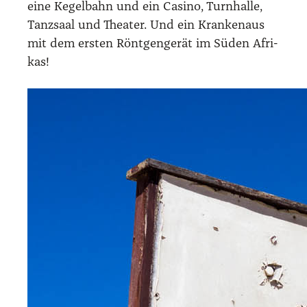
eine Kegel­bahn und ein Casi­no, Turn­hal­le,
Tanz­saal und Thea­ter. Und ein Kran­ken­aus
mit dem ers­ten Rönt­gen­ge­rät im Süden Afri­
kas!