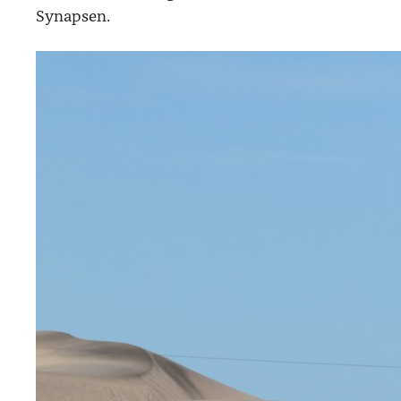
Syn­ap­sen.