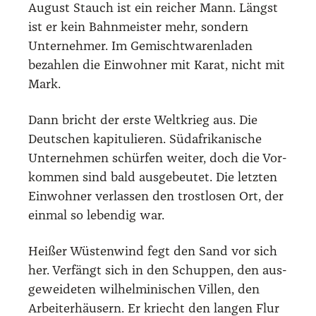
August Stauch ist ein rei­cher Mann. Längst
ist er kein Bahn­meis­ter mehr, son­dern
Unter­neh­mer. Im Gemischt­wa­ren­la­den
bezah­len die Ein­woh­ner mit Karat, nicht mit
Mark.
Dann bricht der ers­te Welt­krieg aus. Die
Deut­schen kapi­tu­lie­ren. Süd­afri­ka­ni­sche
Unter­neh­men schür­fen wei­ter, doch die Vor­
kom­men sind bald aus­ge­beu­tet. Die letz­ten
Ein­woh­ner ver­las­sen den trost­lo­sen Ort, der
ein­mal so leben­dig war.
Hei­ßer Wüs­ten­wind fegt den Sand vor sich
her. Ver­fängt sich in den Schup­pen, den aus­
ge­wei­de­ten wil­hel­mi­ni­schen Vil­len, den
Arbei­ter­häu­sern. Er kriecht den lan­gen Flur