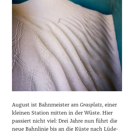
August ist Bahn­meis­ter am
Gras­platz
, einer
klei­nen Sta­ti­on mit­ten in der Wüs­te. Hier
pas­siert nicht viel: Drei Jah­re nun führt die
neue Bahn­li­nie bis an die Küs­te nach Lüde­