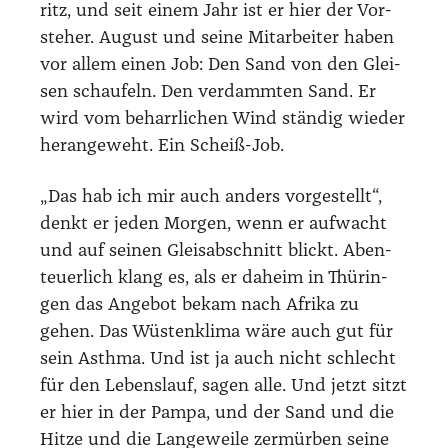
ritz, und seit einem Jahr ist er hier der Vor­
ste­her. August und sei­ne Mit­ar­bei­ter haben
vor allem einen Job: Den Sand von den Glei­
sen schau­feln. Den ver­damm­ten Sand. Er
wird vom beharr­li­chen Wind stän­dig wie­der
her­an­ge­weht. Ein Scheiß-Job.
„Das hab ich mir auch anders vor­ge­stellt“,
denkt er jeden Mor­gen, wenn er auf­wacht
und auf sei­nen Gleis­ab­schnitt blickt. Aben­
teu­er­lich klang es, als er daheim in Thü­rin­
gen das Ange­bot bekam nach Afri­ka zu
gehen. Das Wüs­ten­kli­ma wäre auch gut für
sein Asth­ma. Und ist ja auch nicht schlecht
für den Lebens­lauf, sagen alle. Und jetzt sitzt
er hier in der Pam­pa, und der Sand und die
Hit­ze und die Lan­ge­wei­le zer­mür­ben sei­ne