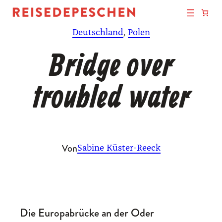
Zum
Inhalt
Deutschland
, 
Polen
springen
Bridge over
troubled water
Von
Sabine Küster-Reeck
Die Europabrücke an der Oder