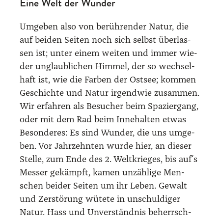
Eine Welt der Wunder
Umge­ben also von berüh­ren­der Natur, die
auf bei­den Sei­ten noch sich selbst über­las­
sen ist; unter einem wei­ten und immer wie­
der unglaub­li­chen Him­mel, der so wech­sel­
haft ist, wie die Far­ben der Ost­see; kom­men
Geschich­te und Natur irgend­wie zusam­men.
Wir erfah­ren als Besu­cher beim Spa­zier­gang,
oder mit dem Rad beim Inne­hal­ten etwas
Beson­de­res: Es sind Wun­der, die uns umge­
ben. Vor Jahr­zehn­ten wur­de hier, an die­ser
Stel­le, zum Ende des 2. Welt­krie­ges, bis auf´s
Mes­ser gekämpft, kamen unzäh­li­ge Men­
schen bei­der Sei­ten um ihr Leben. Gewalt
und Zer­stö­rung wüte­te in unschul­di­ger
Natur. Hass und Unver­ständ­nis beherrsch­