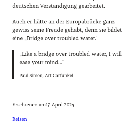
deut­schen Ver­stän­di­gung gear­bei­tet.
Auch er hät­te an der Euro­pa­brü­cke ganz
gewiss sei­ne Freu­de gehabt, denn sie bil­det
eine „Bridge over trou­bled water.“
„Like a bridge over trou­bled water, I will
ease your mind…“
Paul Simon, Art Gar­fun­kel
Erschienen am
17. April 2024
Reisen