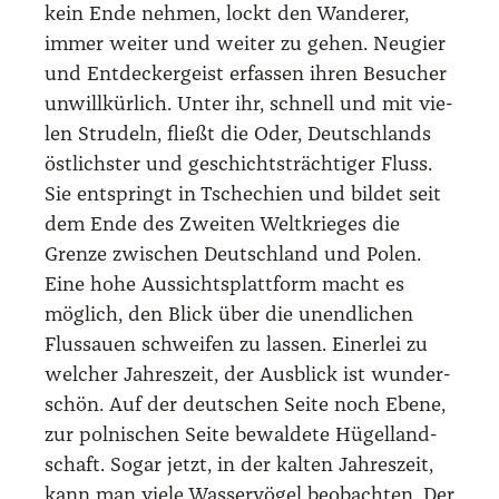
kein Ende neh­men, lockt den Wan­de­rer,
immer wei­ter und wei­ter zu gehen. Neu­gier
und Ent­de­cker­geist erfas­sen ihren Besu­cher
unwill­kür­lich. Unter ihr, schnell und mit vie­
len Stru­deln, fließt die Oder, Deutsch­lands
öst­lichs­ter und geschichts­träch­ti­ger Fluss.
Sie ent­springt in Tsche­chi­en und bil­det seit
dem Ende des Zwei­ten Welt­krie­ges die
Gren­ze zwi­schen Deutsch­land und Polen.
Eine hohe Aus­sichts­platt­form macht es
mög­lich, den Blick über die unend­li­chen
Fluss­au­en schwei­fen zu las­sen. Einer­lei zu
wel­cher Jah­res­zeit, der Aus­blick ist wun­der­
schön. Auf der deut­schen Sei­te noch Ebe­ne,
zur pol­ni­schen Sei­te bewal­de­te Hügel­land­
schaft. Sogar jetzt, in der kal­ten Jah­res­zeit,
kann man vie­le Was­ser­vö­gel beob­ach­ten. Der