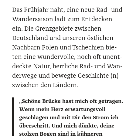
Das Früh­jahr naht, eine neue Rad- und
Wan­der­sai­son lädt zum Ent­de­cken
ein. Die Grenz­ge­bie­te zwi­schen
Deutsch­land und unse­ren öst­li­chen
Nach­barn Polen und Tsche­chi­en bie­
ten eine wun­der­vol­le, noch oft unent­
deck­te Natur, herr­li­che Rad- und Wan­
der­we­ge und beweg­te Geschich­te (n)
zwi­schen den Län­dern.
„Schö­ne Brü­cke hast mich oft getra­gen.
Wenn mein Herz erwar­tungs­voll
geschla­gen und mit Dir den Strom ich
über­schritt. Und mich dünk­te, dei­ne
stol­zen Bogen sind in küh­ne­ren