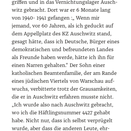
grif­fen und in das Ver­nich­tungs­la­ger Ausch­
witz gebracht. Dort war er 6 Mona­te lang
von 1940- 1941 gefan­gen :„ Wenn mir
jemand, vor 60 Jah­ren, als ich geduckt auf
dem Appell­platz des KZ Ausch­witz stand,
gesagt hät­te, dass ich Deut­sche, Bür­ger eines
demo­kra­ti­schen und befreun­de­ten Lan­des
als Freun­de haben wer­de, hät­te ich ihn für
einen Nar­ren gehal­ten.“ Der Sohn einer
katho­li­schen Beam­ten­fa­mi­lie, der am Ran­de
eines jüdi­schen Vier­tels von War­schau auf­
wuchs, ver­bit­ter­te trotz der Grau­sam­kei­ten,
die er in Ausch­witz erfah­ren muss­te nicht.
„Ich wur­de also nach Ausch­witz gebracht,
wo ich die Häft­lings­num­mer 4427 gehabt
habe. Nicht nur, dass ich selbst ver­prü­gelt
wur­de, aber dass die ande­ren Leu­te, ehr­