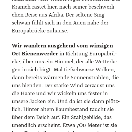
Kra­nich ras­tet hier, nach sei­ner beschwer­li­
chen Rei­se aus Afri­ka. Der sel­te­ne Sing­
schwan fühlt sich in den Auen nahe der
Euro­pa­brü­cke zuhau­se.
Wir wan­dern aus­ge­hend vom win­zi­gen
Ort Bie­nen­wer­der
in Rich­tung Euro­pa­brü­
cke; über uns ein Him­mel, der alle Wet­ter­la­
gen in sich birgt. Mal tief­schwar­ze Wol­ken,
dann bereits wär­men­de Son­nen­strah­len, die
uns blen­den. Der star­ke Wind zer­zaust uns
die Haa­re und wir wickeln uns fes­ter in
unse­re Jacken ein. Und da ist sie dann plötz­
lich. Hin­ter altem Baum­be­stand taucht sie
über dem Deich auf. Ein Stahl­ge­bil­de, das
unend­lich erscheint. Etwa 7O0 Meter ist sie