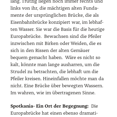
lang. Trut­zig lie­gen noch immer rechts und
links von ihr, die mäch­ti­gen alten Fun­da­
men­te der ursprüng­li­chen Brü­cke, die als
Eisen­bahn­brü­cke kon­zi­piert war, im leb­haf­
ten Was­ser. Sie war die Basis für die heu­ti­ge
Euro­pa­brü­cke. Bewach­sen sind die Pfei­ler
inzwi­schen mit Bir­ken oder Wei­den, die es
sich in den Ris­sen der alten Gemäu­er
bequem gemacht haben. Wäre es nicht so
kalt, könn­te man lan­ge aus­har­ren, um die
Stru­del zu betrach­ten, die leb­haft um die
Pfei­ler krei­sen. Hin­ein­fal­len möch­te man da
nicht. Eine Brü­cke über beweg­ten Was­sern.
Im wah­ren, wie im über­tra­ge­nen Sin­ne.
Spot­ka­nia
- Ein Ort der Begeg­nung:
Die
Euro­pa­brü­cke hat einen eben­so dra­ma­ti­