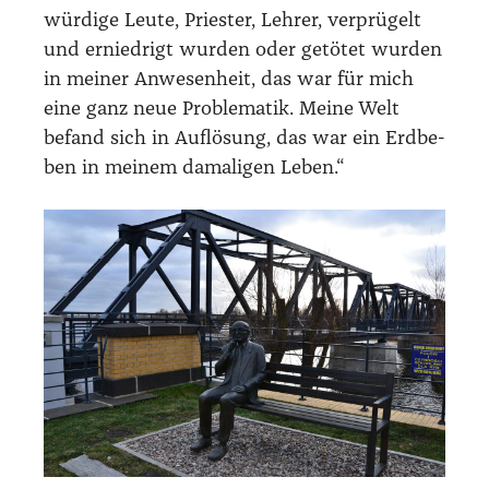
wür­di­ge Leu­te, Pries­ter, Leh­rer, ver­prü­gelt
und ernied­rigt wur­den oder getö­tet wur­den
in mei­ner Anwe­sen­heit, das war für mich
eine ganz neue Pro­ble­ma­tik. Mei­ne Welt
befand sich in Auf­lö­sung, das war ein Erd­be­
ben in mei­nem dama­li­gen Leben.“