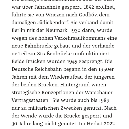
war über Jahr­zehn­te gesperrt. 1892 eröff­net,
führ­te sie von Wrie­zen nach God­kóv, dem
dama­li­gen Jädi­cken­dorf. Sie ver­band damit
Ber­lin mit der Neu­mark. 1930 dann, wur­de
wegen des hohen Ver­kehrs­auf­kom­mens eine
neue Bahn­brü­cke gebaut und der vor­han­de­
ne Teil zur Stra­ßen­brü­cke umfunk­tio­niert.
Bei­de Brü­cken wur­den 1945 gesprengt. Die
Deut­sche Reichs­bahn begann in den 1950er
Jah­ren mit dem Wie­der­auf­bau der jün­ge­ren
der bei­den Brü­cken. Hin­ter­grund waren
stra­te­gi­sche Kon­zep­tio­nen der War­schau­er
Ver­trags­staa­ten. Sie wur­de auch bis 1989
nur zu mili­tä­ri­schen Zwe­cken genutzt. Nach
der Wen­de wur­de die Brü­cke gesperrt und
30 Jah­re lang nicht genutzt. Im Herbst 2022