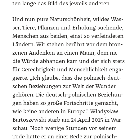
ten lan­ge das Bild des jeweils ande­ren.
Und nun pure Natur­schön­heit, wil­des Was­
ser, Tie­re, Pflan­zen und Erho­lung suchen­de,
Men­schen aus bei­den, einst so ver­fein­de­ten
Län­dern. Wir ste­hen berührt vor dem bron­
ze­nen Andenken an einen Mann, dem nie
die Wür­de abhan­den kam und der sich stets
für Gerech­tig­keit und Mensch­lich­keit enga­
gier­te. „Ich glau­be, dass die pol­nisch-deut­
schen Bezie­hun­gen zur Welt der Wun­der
gehö­ren. Die deutsch-pol­ni­schen Bezie­hun­
gen haben so gro­ße Fort­schrit­te gemacht,
wie kei­ne ande­ren in Euro­pa.“ Wła­dysław
Bar­to­szew­ski starb am 24.April 2015 in War­
schau. Noch weni­ge Stun­den vor sei­nem
Tode hat­te er an einer Rede zur pol­nisch-