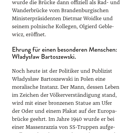
wur­de die Brü­cke dann offi­zi­ell als Rad- und
Wan­der­brü­cke vom Bran­den­bur­gi­schen
Minis­ter­prä­si­den­ten Diet­mar Woid­ke und
sei­nem pol­ni­sche Kol­le­gen, Olgierd Geble­
wicz, eröff­net.
Ehrung für einen besonderen Menschen:
Władysław Bartoszewski.
Noch heu­te ist der Poli­ti­ker und Publi­zist
Wła­dysław Bar­to­szew­ski in Polen eine
mora­li­sche Instanz. Der Mann, des­sen Leben
im Zei­chen der Völ­ker­ver­stän­di­gung stand,
wird mit einer bron­ze­nen Sta­tue am Ufer
der Oder und einem Pla­kat auf der Euro­pa­
brü­cke geehrt. Im Jah­re 1940 wur­de er bei
einer Mas­sen­raz­zia von SS-Trup­pen auf­ge­