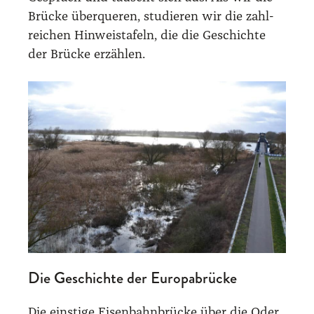
Brü­cke über­que­ren, stu­die­ren wir die zahl­
rei­chen Hin­weis­ta­feln, die die Geschich­te
der Brü­cke erzäh­len.
Die Geschichte der Europabrücke
Die eins­ti­ge Eisen­bahn­brü­cke über die Oder