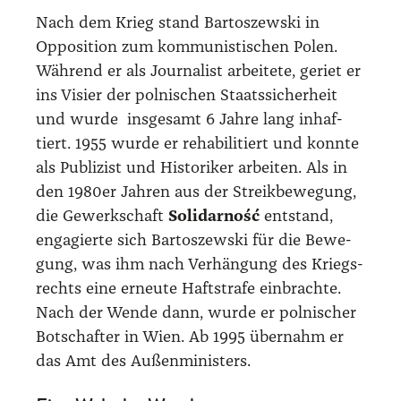
Nach dem Krieg stand Bar­to­szew­ski in
Oppo­si­ti­on zum kom­mu­nis­ti­schen Polen.
Wäh­rend er als Jour­na­list arbei­te­te, geriet er
ins Visier der pol­ni­schen Staats­si­cher­heit
und wur­de ins­ge­samt 6 Jah­re lang inhaf­
tiert. 1955 wur­de er reha­bi­li­tiert und konn­te
als Publi­zist und His­to­ri­ker arbei­ten. Als in
den 1980er Jah­ren aus der Streik­be­we­gung,
die Gewerk­schaft
Soli­dar­ność
ent­stand,
enga­gier­te sich Bar­to­szew­ski für die Bewe­
gung, was ihm nach Ver­hän­gung des Kriegs­
rechts eine erneu­te Haft­stra­fe ein­brach­te.
Nach der Wen­de dann, wur­de er pol­ni­scher
Bot­schaf­ter in Wien. Ab 1995 über­nahm er
das Amt des Außen­mi­nis­ters.