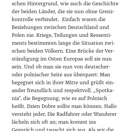
schen Hin­ter­grund, wie auch die Geschich­te
der bei­den Län­der, die sie nun ohne Grenz­
kon­trol­le ver­bin­det. Ein­fach waren die
Bezie­hun­gen zwi­schen Deutsch­land und
Polen nie. Krie­ge, Tei­lun­gen und Res­sen­ti­
ments bestimm­ten lan­ge die Situa­ti­on zwi­
schen bei­den Völ­kern. Eine Brü­cke der Ver­
stän­di­gung im Osten Euro­pas soll sie nun
sein. Und ob man sie nun von deut­scher-
oder pol­ni­scher Sei­te aus über­quert: Man
begeg­net sich in ihrer Mit­te und grüßt ein­
an­der freund­lich und respekt­voll. „Spot­ka­
nia“, die Begeg­nung, wie es auf Pol­nisch
heißt. Dzi­en Dob­re soll­te man kön­nen. Hal­lo
ver­steht jeder. Die Rad­fah­rer oder Wan­de­rer
lächeln sich oft an; man kommt ins
Gespräch und tauscht sich aus. Als wir die