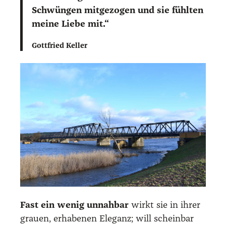
Schwün­gen mit­ge­zo­gen und sie fühl­ten
mei­ne Lie­be mit.“
Gott­fried Kel­ler
Fast ein wenig unnah­bar
wirkt sie in ihrer
grau­en, erha­be­nen Ele­ganz; will schein­bar