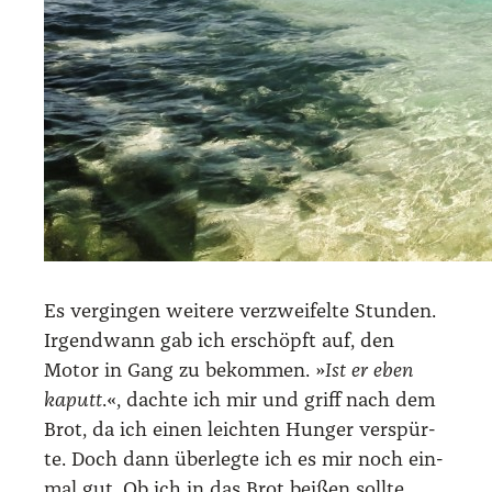
Es ver­gin­gen wei­te­re ver­zwei­fel­te Stun­den.
Irgend­wann gab ich erschöpft auf, den
Motor in Gang zu bekom­men. »
Ist er eben
kaputt
.«, dach­te ich mir und griff nach dem
Brot, da ich einen leich­ten Hun­ger ver­spür­
te. Doch dann über­leg­te ich es mir noch ein­
mal gut. Ob ich in das Brot bei­ßen soll­te,