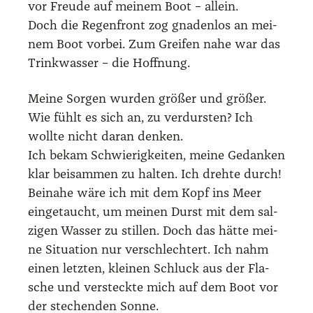
vor Freu­de auf mei­nem Boot – allein.
Doch die Regen­front zog gna­den­los an mei­
nem Boot vor­bei. Zum Grei­fen nahe war das
Trink­was­ser – die Hoff­nung.
Mei­ne Sor­gen wur­den grö­ßer und grö­ßer.
Wie fühlt es sich an, zu ver­durs­ten? Ich
woll­te nicht dar­an den­ken.
Ich bekam Schwie­rig­kei­ten, mei­ne Gedan­ken
klar bei­sam­men zu hal­ten. Ich dreh­te durch!
Bei­na­he wäre ich mit dem Kopf ins Meer
ein­ge­taucht, um mei­nen Durst mit dem sal­
zi­gen Was­ser zu stil­len. Doch das hät­te mei­
ne Situa­ti­on nur ver­schlech­tert. Ich nahm
einen letz­ten, klei­nen Schluck aus der Fla­
sche und ver­steck­te mich auf dem Boot vor
der ste­chen­den Son­ne.