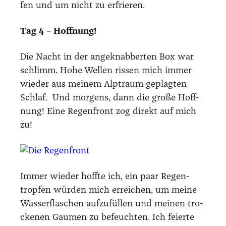
fen und um nicht zu erfrie­ren.
Tag 4 – Hoff­nung!
Die Nacht in der ange­knab­ber­ten Box war
schlimm. Hohe Wel­len ris­sen mich immer
wie­der aus mei­nem Alp­traum geplag­ten
Schlaf. Und mor­gens, dann die gro­ße Hoff­
nung! Eine Regen­front zog direkt auf mich
zu!
Immer wie­der hoff­te ich, ein paar Regen­
trop­fen wür­den mich errei­chen, um mei­ne
Was­ser­fla­schen auf­zu­fül­len und mei­nen tro­
cke­nen Gau­men zu befeuch­ten. Ich fei­er­te