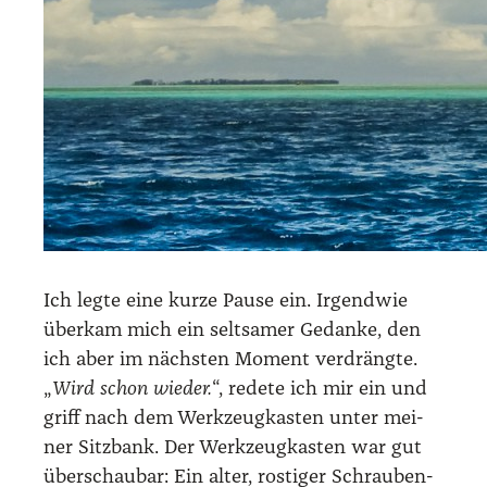
Ich leg­te eine kur­ze Pau­se ein. Irgend­wie
über­kam mich ein selt­sa­mer Gedan­ke, den
ich aber im nächs­ten Moment ver­dräng­te.
„
Wird schon wie­der.
“, rede­te ich mir ein und
griff nach dem Werk­zeug­kas­ten unter mei­
ner Sitz­bank. Der Werk­zeug­kas­ten war gut
über­schau­bar: Ein alter, ros­ti­ger Schrau­ben­