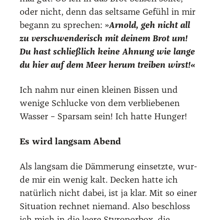
oder nicht, denn das selt­sa­me Gefühl in mir
begann zu spre­chen: »
Arnold, geh nicht all
zu ver­schwen­de­risch mit dei­nem Brot um!
Du hast schließ­lich kei­ne Ahnung wie lan­ge
du hier auf dem Meer her­um trei­ben wirst!«
Ich nahm nur einen klei­nen Bis­sen und
weni­ge Schlu­cke von dem ver­blie­be­nen
Was­ser – Spar­sam sein! Ich hat­te Hun­ger!
Es wird lang­sam Abend
Als lang­sam die Däm­me­rung ein­setz­te, wur­
de mir ein wenig kalt. Decken hat­te ich
natür­lich nicht dabei, ist ja klar. Mit so einer
Situa­ti­on rech­net nie­mand. Also beschloss