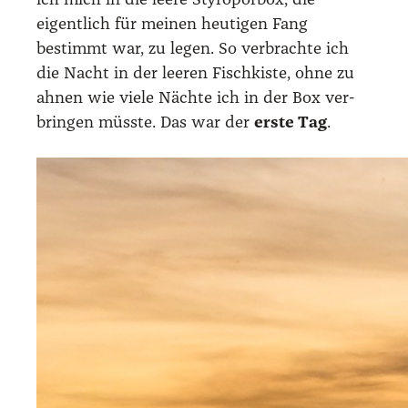
ich mich in die lee­re Sty­ro­por­box, die
eigent­lich für mei­nen heu­ti­gen Fang
bestimmt war, zu legen. So ver­brach­te ich
die Nacht in der lee­ren Fisch­kis­te, ohne zu
ahnen wie vie­le Näch­te ich in der Box ver­
brin­gen müss­te. Das war der
ers­te Tag
.