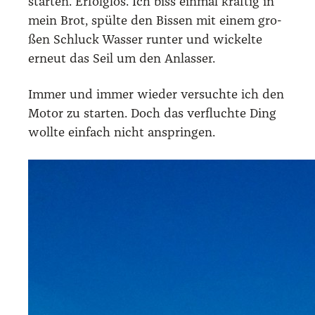
star­ten. Erfolg­los. Ich biss ein­mal kräf­tig in
mein Brot, spül­te den Bis­sen mit einem gro­
ßen Schluck Was­ser run­ter und wickel­te
erneut das Seil um den Anlas­ser.
Immer und immer wie­der ver­such­te ich den
Motor zu star­ten. Doch das ver­fluch­te Ding
woll­te ein­fach nicht ansprin­gen.