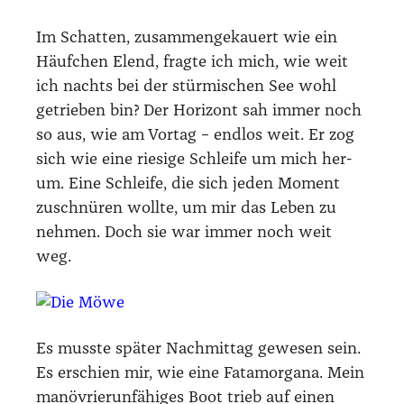
Im Schat­ten, zusam­men­ge­kau­ert wie ein
Häuf­chen Elend, frag­te ich mich, wie weit
ich nachts bei der stür­mi­schen See wohl
getrie­ben bin? Der Hori­zont sah immer noch
so aus, wie am Vor­tag – end­los weit. Er zog
sich wie eine rie­si­ge Schlei­fe um mich her­
um. Eine Schlei­fe, die sich jeden Moment
zuschnü­ren woll­te, um mir das Leben zu
neh­men. Doch sie war immer noch weit
weg.
Es muss­te spä­ter Nach­mit­tag gewe­sen sein.
Es erschien mir, wie eine Fata­mor­ga­na. Mein
manö­vrier­un­fä­hi­ges Boot trieb auf einen