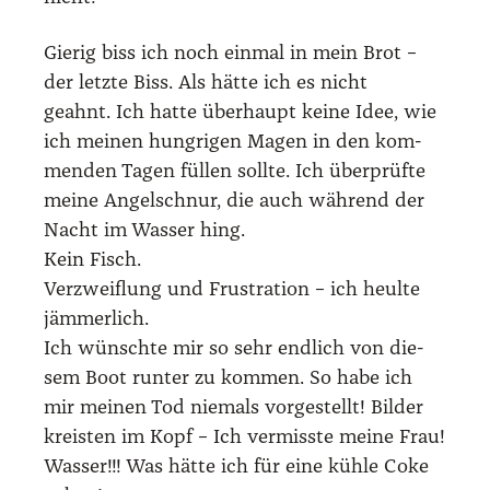
Gie­rig biss ich noch ein­mal in mein Brot –
der letz­te Biss. Als hät­te ich es nicht
geahnt. Ich hat­te über­haupt kei­ne Idee, wie
ich mei­nen hung­ri­gen Magen in den kom­
men­den Tagen fül­len soll­te. Ich über­prüf­te
mei­ne Angel­schnur, die auch wäh­rend der
Nacht im Was­ser hing.
Kein Fisch.
Ver­zweif­lung und Frus­tra­ti­on – ich heul­te
jäm­mer­lich.
Ich wünsch­te mir so sehr end­lich von die­
sem Boot run­ter zu kom­men. So habe ich
mir mei­nen Tod nie­mals vor­ge­stellt! Bil­der
kreis­ten im Kopf – Ich ver­miss­te mei­ne Frau!
Was­ser!!! Was hät­te ich für eine küh­le Coke