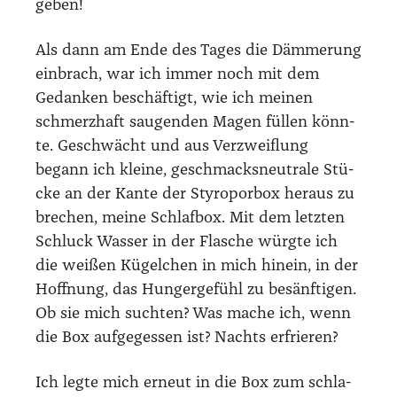
geben!
Als dann am Ende des Tages die Däm­me­rung
ein­brach, war ich immer noch mit dem
Gedan­ken beschäf­tigt, wie ich mei­nen
schmerz­haft sau­gen­den Magen fül­len könn­
te. Geschwächt und aus Ver­zweif­lung
begann ich klei­ne, geschmacks­neu­tra­le Stü­
cke an der Kan­te der Sty­ro­por­box her­aus zu
bre­chen, mei­ne Schlaf­box. Mit dem letz­ten
Schluck Was­ser in der Fla­sche würg­te ich
die wei­ßen Kügel­chen in mich hin­ein, in der
Hoff­nung, das Hun­ger­ge­fühl zu besänf­ti­gen.
Ob sie mich such­ten? Was mache ich, wenn
die Box auf­ge­ges­sen ist? Nachts erfrie­ren?
Ich leg­te mich erneut in die Box zum schla­