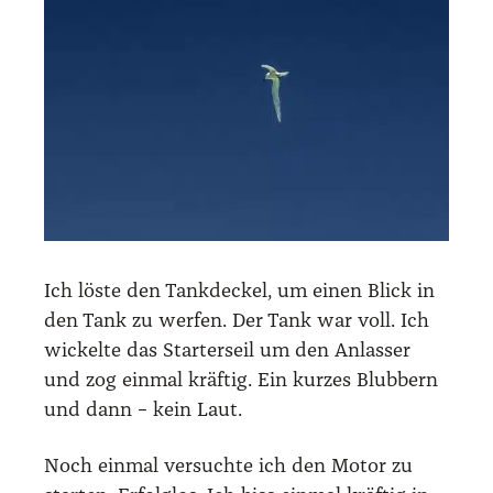
Ich lös­te den Tank­de­ckel, um einen Blick in
den Tank zu wer­fen. Der Tank war voll. Ich
wickel­te das Star­ter­seil um den Anlas­ser
und zog ein­mal kräf­tig. Ein kur­zes Blub­bern
und dann – kein Laut.
Noch ein­mal ver­such­te ich den Motor zu