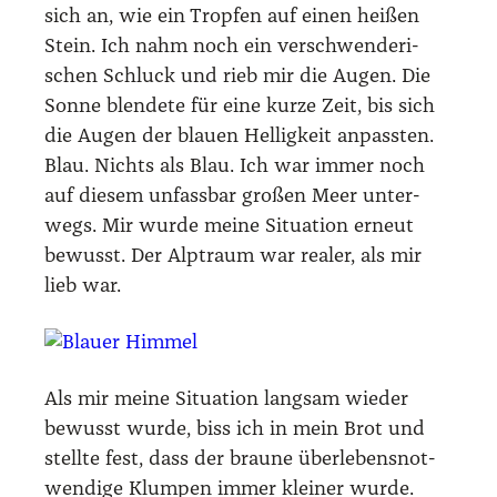
sich an, wie ein Trop­fen auf einen hei­ßen
Stein. Ich nahm noch ein ver­schwen­de­ri­
schen Schluck und rieb mir die Augen. Die
Son­ne blen­de­te für eine kur­ze Zeit, bis sich
die Augen der blau­en Hel­lig­keit anpass­ten.
Blau. Nichts als Blau. Ich war immer noch
auf die­sem unfass­bar gro­ßen Meer unter­
wegs. Mir wur­de mei­ne Situa­ti­on erneut
bewusst. Der Alp­traum war rea­ler, als mir
lieb war.
Als mir mei­ne Situa­ti­on lang­sam wie­der
bewusst wur­de, biss ich in mein Brot und
stell­te fest, dass der brau­ne über­le­bens­not­
wen­di­ge Klum­pen immer klei­ner wur­de.