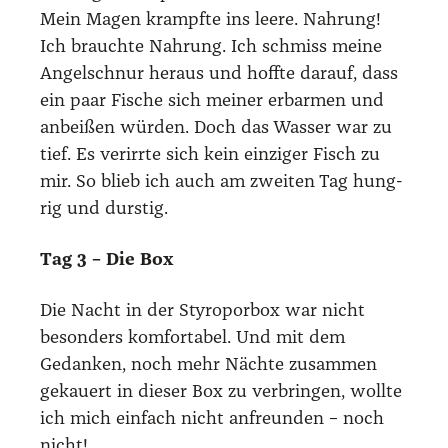
Mein Magen krampf­te ins lee­re. Nah­rung!
Ich brauch­te Nah­rung. Ich schmiss mei­ne
Angel­schnur her­aus und hoff­te dar­auf, dass
ein paar Fische sich mei­ner erbar­men und
anbei­ßen wür­den. Doch das Was­ser war zu
tief. Es ver­irr­te sich kein ein­zi­ger Fisch zu
mir. So blieb ich auch am zwei­ten Tag hung­
rig und durs­tig.
Tag 3 – Die Box
Die Nacht in der Sty­ro­por­box war nicht
beson­ders kom­for­ta­bel. Und mit dem
Gedan­ken, noch mehr Näch­te zusam­men
gekau­ert in die­ser Box zu ver­brin­gen, woll­te
ich mich ein­fach nicht anfreun­den – noch
nicht!