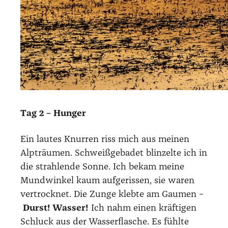
Tag 2 – Hun­ger
Ein lau­tes Knur­ren riss mich aus mei­nen
Alp­träu­men. Schweiß­ge­ba­det blin­zel­te ich in
die strah­len­de Son­ne. Ich bekam mei­ne
Mund­win­kel kaum auf­ge­ris­sen, sie waren
ver­trock­net. Die Zun­ge kleb­te am Gau­men –
Durst! Was­ser!
Ich nahm einen kräf­ti­gen
Schluck aus der Was­ser­fla­sche. Es fühl­te