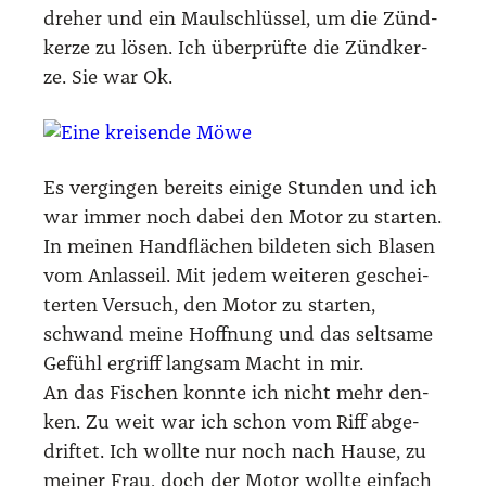
dre­her und ein Maul­schlüs­sel, um die Zünd­
ker­ze zu lösen. Ich über­prüf­te die Zünd­ker­
ze. Sie war Ok.
Es ver­gin­gen bereits eini­ge Stun­den und ich
war immer noch dabei den Motor zu star­ten.
In mei­nen Hand­flä­chen bil­de­ten sich Bla­sen
vom Anlas­seil. Mit jedem wei­te­ren geschei­
ter­ten Ver­such, den Motor zu star­ten,
schwand mei­ne Hoff­nung und das selt­sa­me
Gefühl ergriff lang­sam Macht in mir.
An das Fischen konn­te ich nicht mehr den­
ken. Zu weit war ich schon vom Riff abge­
drif­tet. Ich woll­te nur noch nach Hau­se, zu
mei­ner Frau, doch der Motor woll­te ein­fach