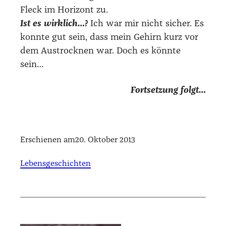
Fleck im Hori­zont zu.
Ist es wirk­lich…?
Ich war mir nicht sicher. Es
konn­te gut sein, dass mein Gehirn kurz vor
dem Aus­trock­nen war. Doch es könn­te
sein…
Fort­set­zung folgt…
Erschienen am
20. Oktober 2013
Lebensgeschichten