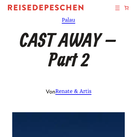
Zum
Inhalt
Palau
springen
CAST AWAY –
Part 2
Von
Renate & Artis