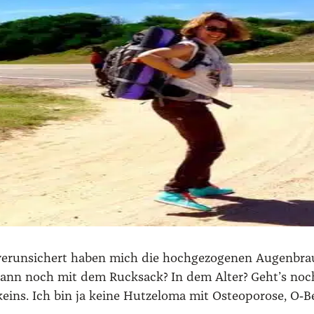
er­un­si­chert haben mich die hoch­ge­zo­ge­nen Augen­br
dann noch mit dem Ruck­sack? In dem Alter? Geht’s noch?
 keins. Ich bin ja kei­ne Hut­zelo­ma mit Osteo­po­ro­se, 