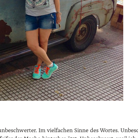
unbe­schwer­ter. Im viel­fa­chen Sin­ne des Wor­tes. Unbe­