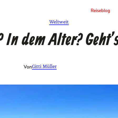
Rei­se­blog
Weltweit
 In dem Alter? Geht’
Von
Gitti Müller