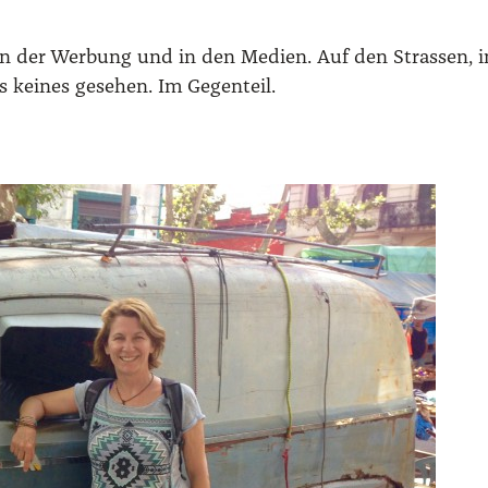
n der Wer­bung und in den Medi­en. Auf den Stras­sen, i
s kei­nes gese­hen. Im Gegen­teil.