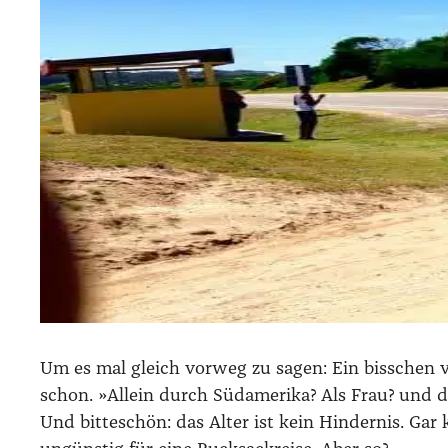
Um es mal gleich vor­weg zu sagen: Ein biss­chen v
schon. »Allein durch Süd­ame­ri­ka? Als Frau? und 
Und bit­te­schön: das Alter ist kein Hin­der­nis. Gar