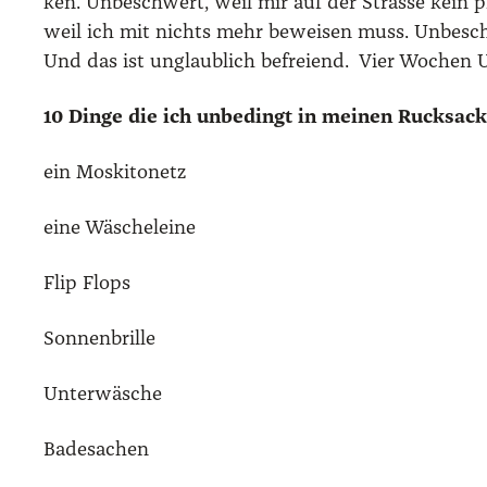
ken. Unbe­schwert, weil mir auf der Stras­se kein p
weil ich mit nichts mehr bewei­sen muss. Unbe­sch
Und das ist unglaub­lich befrei­end. Vier Wochen U
10 Din­ge die ich unbe­dingt in mei­nen Ruck­sac
ein Mos­ki­to­netz
eine Wäsche­lei­ne
Flip Flops
Son­nen­bril­le
Unter­wä­sche
Bade­sa­chen