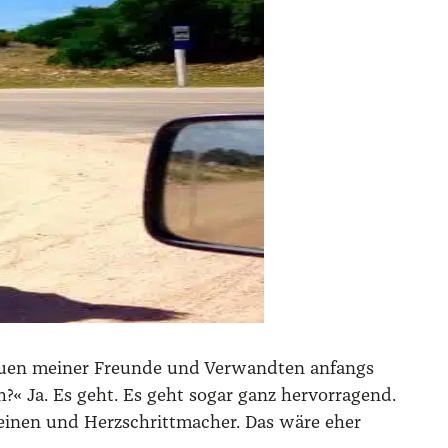
au­en mei­ner Freun­de und Ver­wand­ten anfangs
« Ja. Es geht. Es geht sogar ganz her­vor­ra­gend.
O‑Beinen und Herz­schritt­ma­cher. Das wäre eher