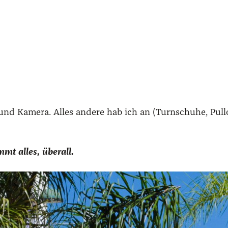
d Kame­ra. Alles ande­re hab ich an (Turn­schu­he, Pull­o
mt alles, über­all.