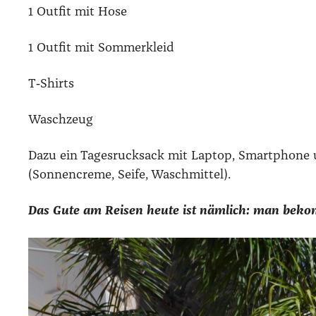
1 Out­fit mit Hose
1 Out­fit mit Som­mer­kleid
T‑Shirts
Wasch­zeug
Dazu ein Tages­ruck­sack mit Lap­top, Smart­phone un
(Son­nen­creme, Sei­fe, Wasch­mit­tel).
Das Gute am Rei­sen heu­te ist näm­lich: man bekom