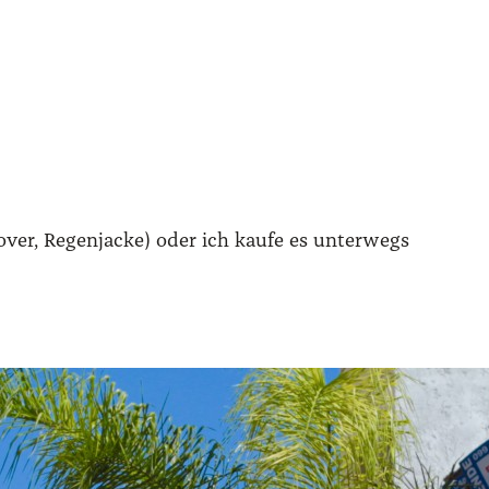
ver, Regen­ja­cke) oder ich kau­fe es unter­wegs