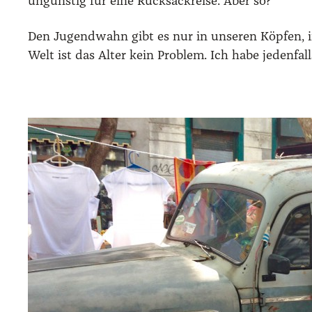
ungüns­tig für eine Ruck­sack­rei­se. Aber so?
Den Jugend­wahn gibt es nur in unse­ren Köp­fen, i
Welt ist das Alter kein Pro­blem. Ich habe jeden­fall