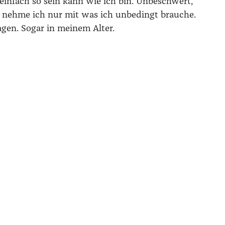
 ein­fach so sein kann wie ich bin. Unbe­schwert,
 neh­me ich nur mit was ich unbe­dingt brau­che.
gen. Sogar in mei­nem Alter.