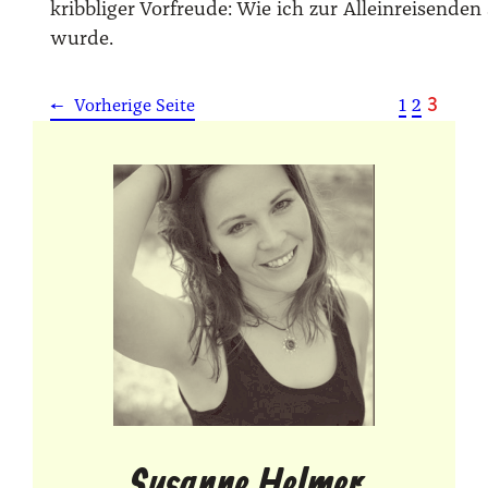
kribbliger Vorfreude: Wie ich zur Alleinreisende
wurde.
3
1
2
←
Vorherige Seite
Susanne Helmer