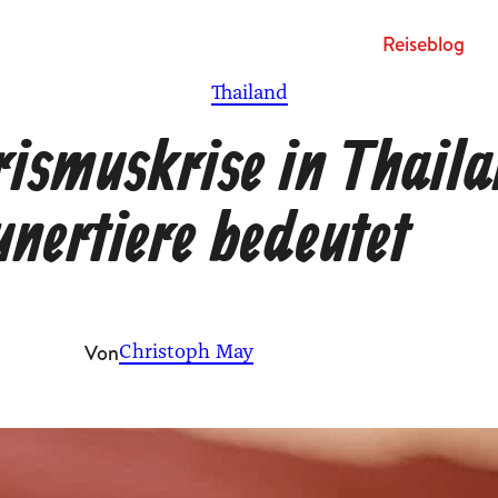
Rei­se­blog
Thailand
ismuskrise in Thaila
unertiere bedeutet
Von
Christoph May