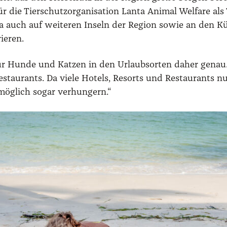
e Tier­schutz­or­ga­ni­sa­ti­on Lan­ta Ani­mal Wel­fa­re al
ta auch auf wei­te­ren Inseln der Regi­on sowie an den Küs
ie­ren.
ür Hun­de und Kat­zen in den Urlaubs­or­ten daher genau. 
­stau­rants. Da vie­le Hotels, Resorts und Restau­rants nu
ög­lich sogar ver­hun­gern.“