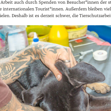
e­re Arbeit auch durch Spen­den von Besucher*innen der sta­
er­na­tio­na­len Tourist*innen. Außer­dem blei­ben vie­le in
spie­len. Des­halb ist es der­zeit schwer, die Tier­schutz­ar