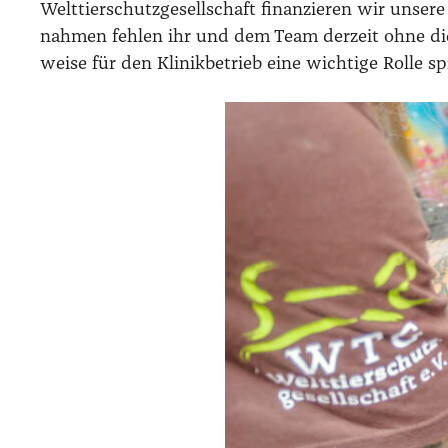
Welt­tier­schutz­ge­sell­schaft finan­zie­ren wir uns
nah­men feh­len ihr und dem Team der­zeit ohne die int
wei­se für den Kli­nik­be­trieb eine wich­ti­ge Rol­le 