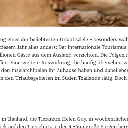
lang eines der belieb­tes­ten Urlaubs­zie­le – beson­ders 
e­sem Jahr alles anders: Der inter­na­tio­na­le Tou­ris­mu
lio­nen Gäs­te aus dem Aus­land ver­zich­ten. Die Fol­ge
n. Eine wei­te­re Aus­wir­kung, die häu­fig über­se­hen wird
en Insel­ar­chi­pe­len ihr Zuhau­se haben und dabei eben
en in den Urlaubs­ge­bie­ten im Süden Thai­lands tätig. Doc
in Thai­land, die Tier­ärz­tin Helen Guy, in wöchent­li­chen
ick auf den Tier­schutz in der Regi­on gro­ße Sor­gen berei­