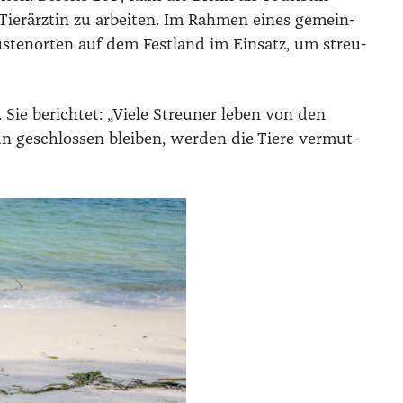
s Tier­ärz­tin zu arbei­ten. Im Rah­men eines gemein­
­ten­or­ten auf dem Fest­land im Ein­satz, um streu­
Sie berich­tet: „Vie­le Streu­ner leben von den
n geschlos­sen blei­ben, wer­den die Tie­re ver­mut­