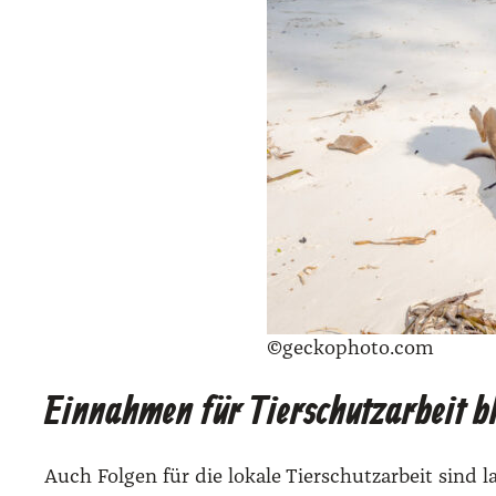
©geckophoto.com
Einnahmen für Tierschutzarbeit b
Auch Fol­gen für die loka­le Tier­schutz­ar­beit sin