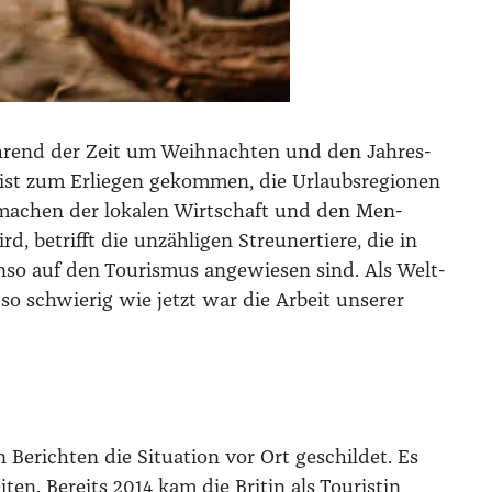
wäh­rend der Zeit um Weih­nach­ten und den Jah­res­
s ist zum Erlie­gen gekom­men, die Urlaubs­re­gio­nen
n machen der loka­len Wirt­schaft und den Men­
, betrifft die unzäh­li­gen Streu­ner­tie­re, die in
­so auf den Tou­ris­mus ange­wie­sen sind. Als Welt­
h so schwie­rig wie jetzt war die Arbeit unse­rer
 Berich­ten die Situa­ti­on vor Ort geschil­det. Es
ten. Bereits 2014 kam die Bri­tin als Tou­ris­tin