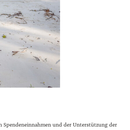
nen Spen­den­ein­nah­men und der Unter­stüt­zung der