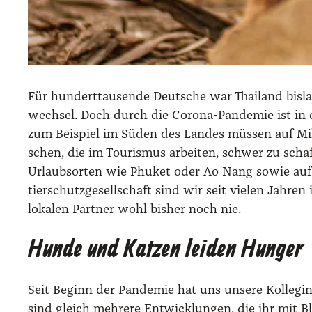
Für hun­dert­tau­sen­de Deut­sche war Thai­land bis­
wech­sel. Doch durch die Coro­na-Pan­de­mie ist in di
zum Bei­spiel im Süden des Lan­des müs­sen auf Mil­
schen, die im Tou­ris­mus arbei­ten, schwer zu schaf­fe
Urlaubs­or­ten wie Phu­ket oder Ao Nang sowie auf d
tier­schutz­ge­sell­schaft sind wir seit vie­len Jah­r
loka­len Part­ner wohl bis­her noch nie.
Hunde und Katzen leiden Hunger
Seit Beginn der Pan­de­mie hat uns unse­re Kol­le­gin 
sind gleich meh­re­re Ent­wick­lun­gen, die ihr mit Bl