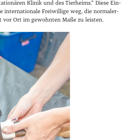
tio­nä­ren Kli­nik und des Tier­heims.“ Die­se Ein­
ter­na­tio­na­le Frei­wil­li­ge weg, die nor­ma­ler­
­beit vor Ort im gewohn­ten Maße zu leis­ten.