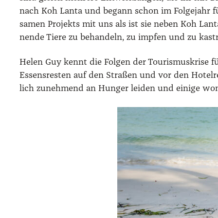
nach Koh Lan­ta und begann schon im Fol­ge­jahr für di
sa­men Pro­jekts mit uns als ist sie neben Koh Lan­
nen­de Tie­re zu behan­deln, zu imp­fen und zu kas­tr
Helen Guy kennt die Fol­gen der Tou­ris­mus­kri­se f
Essens­res­ten auf den Stra­ßen und vor den Hotel­re
lich zuneh­mend an Hun­ger lei­den und eini­ge wom