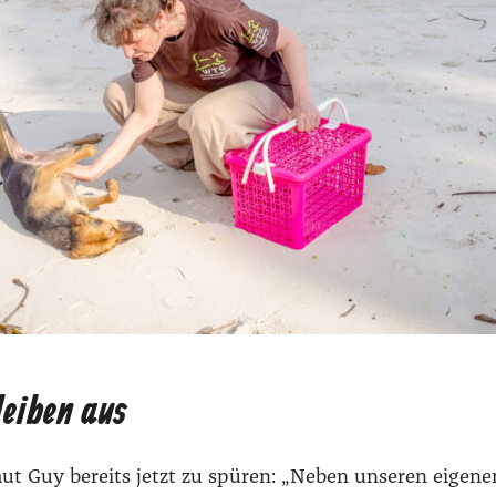
leiben aus
d laut Guy bereits jetzt zu spü­ren: „Neben unse­ren eige­