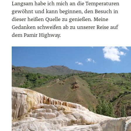
Lang­sam habe ich mich an die Tem­pe­ra­tu­ren
gewöhnt und kann begin­nen, den Besuch in
die­ser hei­ßen Quel­le zu genie­ßen. Mei­ne
Gedan­ken schwei­fen ab zu unse­rer Rei­se auf
dem Pamir High­way.