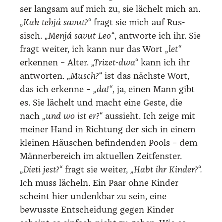
ser lang­sam auf mich zu, sie lächelt mich an.
„Kak teb­já savut?“
fragt sie mich auf Rus­
sisch.
„Men­já savut Leo“
, ant­wor­te ich ihr. Sie
fragt wei­ter, ich kann nur das Wort
„let“
erken­nen – Alter.
„Tri­zet-dwa“
kann ich ihr
ant­wor­ten.
„Musch?“
ist das nächs­te Wort,
das ich erken­ne –
„da!“
, ja, einen Mann gibt
es. Sie lächelt und macht eine Ges­te, die
nach
„und wo ist er?“
aus­sieht. Ich zei­ge mit
mei­ner Hand in Rich­tung der sich in einem
klei­nen Häus­chen befin­den­den Pools – dem
Män­ner­be­reich im aktu­el­len Zeit­fens­ter.
„Die­ti jest?“
fragt sie wei­ter,
„Habt ihr Kin­der?“.
Ich muss lächeln. Ein Paar ohne Kin­der
scheint hier undenk­bar zu sein, eine
bewuss­te Ent­schei­dung gegen Kin­der