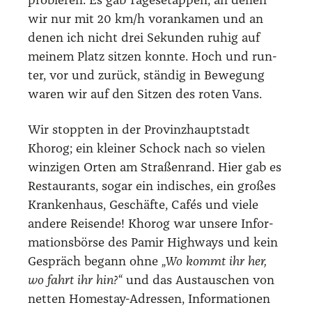
pro­bie­ren. Es gab Tages­etap­pen, an denen
wir nur mit 20 km/​h vor­an­ka­men und an
denen ich nicht drei Sekun­den ruhig auf
mei­nem Platz sit­zen konn­te. Hoch und run­
ter, vor und zurück, stän­dig in Bewe­gung
waren wir auf den Sit­zen des roten Vans.
Wir stopp­ten in der Pro­vinz­haupt­stadt
Khorog; ein klei­ner Schock nach so vie­len
win­zi­gen Orten am Stra­ßen­rand. Hier gab es
Restau­rants, sogar ein indi­sches, ein gro­ßes
Kran­ken­haus, Geschäf­te, Cafés und vie­le
ande­re Rei­sen­de! Khorog war unse­re Infor­
ma­ti­ons­bör­se des Pamir High­ways und kein
Gespräch begann ohne
„Wo kommt ihr her,
wo fahrt ihr hin?“
und das Aus­tau­schen von
net­ten Homestay-Adres­sen, Infor­ma­tio­nen