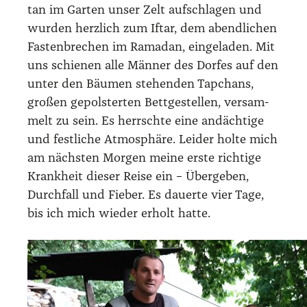
tan im Gar­ten unser Zelt auf­schla­gen und
wur­den herz­lich zum Ift­ar, dem abend­li­chen
Fas­ten­bre­chen im Rama­dan, ein­ge­la­den. Mit
uns schie­nen alle Män­ner des Dor­fes auf den
unter den Bäu­men ste­hen­den Tap­chans,
gro­ßen gepols­ter­ten Bett­ge­stel­len, ver­sam­
melt zu sein. Es herrsch­te eine andäch­ti­ge
und fest­li­che Atmo­sphä­re. Lei­der hol­te mich
am nächs­ten Mor­gen mei­ne ers­te rich­ti­ge
Krank­heit die­ser Rei­se ein – Über­ge­ben,
Durch­fall und Fie­ber. Es dau­er­te vier Tage,
bis ich mich wie­der erholt hat­te.