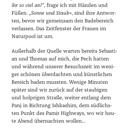
ihr so viel an?“
, fra­ge ich mit Hän­den und
Füßen.
„Son­ne und Staub«
, sind ihre Ant­wor­
ten, bevor wir gemein­sam den Bade­be­reich
ver­las­sen. Das Zeit­fens­ter der Frau­en im
Natur­pool ist um.
Außer­halb der Quel­le war­ten bereits Sebas­ti­
an und Tho­mas auf mich, die Pech hat­ten
und wäh­rend unse­rer Besuchs­zeit im weni­
ger schö­nen über­dach­ten und künst­li­chen
Bereich baden muss­ten. Weni­ge Minu­ten
spä­ter sind wir zurück auf der stau­bi­gen
und holp­ri­gen Stra­ße, wei­ter ent­lang dem
Panj in Rich­tung Ish­kas­him, dem süd­lichs­
ten Punkt des Pamir High­ways, wo wir heu­
te Abend über­nach­ten wol­len…