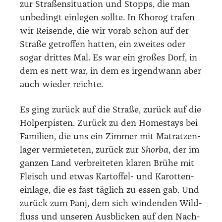
zur Stra­ßen­si­tua­ti­on und Stopps, die man
unbe­dingt ein­le­gen soll­te. In Khorog tra­fen
wir Rei­sen­de, die wir vor­ab schon auf der
Stra­ße getrof­fen hat­ten, ein zwei­tes oder
sogar drit­tes Mal. Es war ein gro­ßes Dorf, in
dem es nett war, in dem es irgend­wann aber
auch wie­der reich­te.
Es ging zurück auf die Stra­ße, zurück auf die
Hol­per­pis­ten. Zurück zu den Homestays bei
Fami­li­en, die uns ein Zim­mer mit Matrat­zen­
la­ger ver­mie­te­ten, zurück zur
Shor­ba
, der im
gan­zen Land ver­brei­te­ten kla­ren Brü­he mit
Fleisch und etwas Kar­tof­fel- und Karot­ten­
ein­la­ge, die es fast täg­lich zu essen gab. Und
zurück zum Panj, dem sich win­den­den Wild­
fluss und unse­ren Aus­bli­cken auf den Nach­