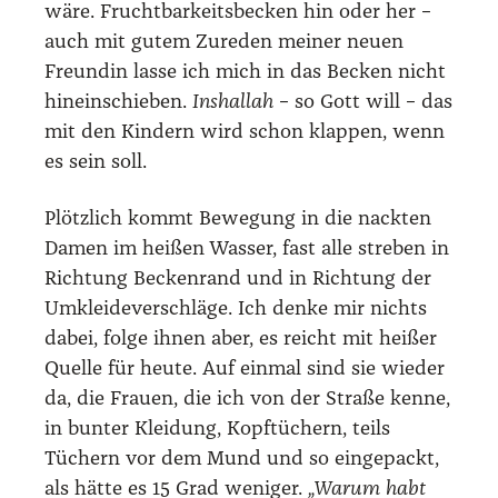
wäre. Frucht­bar­keits­be­cken hin oder her –
auch mit gutem Zure­den mei­ner neu­en
Freun­din las­se ich mich in das Becken nicht
hin­ein­schie­ben.
Ins­hal­lah
– so Gott will – das
mit den Kin­dern wird schon klap­pen, wenn
es sein soll.
Plötz­lich kommt Bewe­gung in die nack­ten
Damen im hei­ßen Was­ser, fast alle stre­ben in
Rich­tung Becken­rand und in Rich­tung der
Umklei­de­ver­schlä­ge. Ich den­ke mir nichts
dabei, fol­ge ihnen aber, es reicht mit hei­ßer
Quel­le für heu­te. Auf ein­mal sind sie wie­der
da, die Frau­en, die ich von der Stra­ße ken­ne,
in bun­ter Klei­dung, Kopf­tü­chern, teils
Tüchern vor dem Mund und so ein­ge­packt,
als hät­te es 15 Grad weni­ger.
„War­um habt