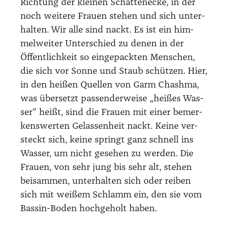
Rich­tung der klei­nen Schat­ten­ecke, in der
noch wei­te­re Frau­en ste­hen und sich unter­
hal­ten. Wir alle sind nackt. Es ist ein him­
mel­wei­ter Unter­schied zu denen in der
Öffent­lich­keit so ein­ge­pack­ten Men­schen,
die sich vor Son­ne und Staub schüt­zen. Hier,
in den hei­ßen Quel­len von Garm Chash­ma,
was über­setzt pas­sen­der­wei­se „hei­ßes Was­
ser“ heißt, sind die Frau­en mit einer bemer­
kens­wer­ten Gelas­sen­heit nackt. Kei­ne ver­
steckt sich, kei­ne springt ganz schnell ins
Was­ser, um nicht gese­hen zu wer­den. Die
Frau­en, von sehr jung bis sehr alt, ste­hen
bei­sam­men, unter­hal­ten sich oder rei­ben
sich mit wei­ßem Schlamm ein, den sie vom
Bas­sin-Boden hoch­ge­holt haben.