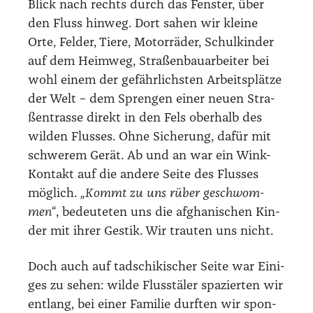
Blick nach rechts durch das Fens­ter, über
den Fluss hin­weg. Dort sahen wir klei­ne
Orte, Fel­der, Tie­re, Motor­rä­der, Schul­kin­der
auf dem Heim­weg, Stra­ßen­bau­ar­bei­ter bei
wohl einem der gefähr­lichs­ten Arbeits­plät­ze
der Welt – dem Spren­gen einer neu­en Stra­
ßen­tras­se direkt in den Fels ober­halb des
wil­den Flus­ses. Ohne Siche­rung, dafür mit
schwe­rem Gerät. Ab und an war ein Wink-
Kon­takt auf die ande­re Sei­te des Flus­ses
mög­lich.
„Kommt zu uns rüber geschwom­
men“
, bedeu­te­ten uns die afgha­ni­schen Kin­
der mit ihrer Ges­tik. Wir trau­ten uns nicht.
Doch auch auf tadschi­ki­scher Sei­te war Eini­
ges zu sehen: wil­de Fluss­tä­ler spa­zier­ten wir
ent­lang, bei einer Fami­lie durf­ten wir spon­