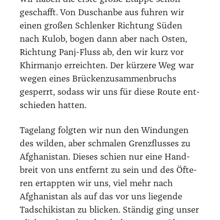
geschafft. Von Duschan­be aus fuh­ren wir
einen gro­ßen Schlen­ker Rich­tung Süden
nach Kulob, bogen dann aber nach Osten,
Rich­tung Panj-Fluss ab, den wir kurz vor
Khirm­an­jo erreich­ten. Der kür­ze­re Weg war
wegen eines Brü­cken­zu­sam­men­bruchs
gesperrt, sodass wir uns für die­se Rou­te ent­
schie­den hat­ten.
Tage­lang folg­ten wir nun den Win­dun­gen
des wil­den, aber schma­len Grenz­flus­ses zu
Afgha­ni­stan. Die­ses schien nur eine Hand­
breit von uns ent­fernt zu sein und des Öfte­
ren ertapp­ten wir uns, viel mehr nach
Afgha­ni­stan als auf das vor uns lie­gen­de
Tadschi­ki­stan zu bli­cken. Stän­dig ging unser