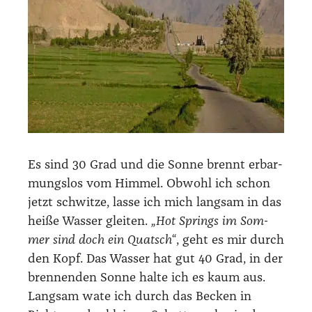
Es sind 30 Grad und die Son­ne brennt erbar­
mungs­los vom Him­mel. Obwohl ich schon
jetzt schwit­ze, las­se ich mich lang­sam in das
hei­ße Was­ser glei­ten.
„Hot Springs im Som­
mer sind doch ein Quatsch“
, geht es mir durch
den Kopf. Das Was­ser hat gut 40 Grad, in der
bren­nen­den Son­ne hal­te ich es kaum aus.
Lang­sam wate ich durch das Becken in