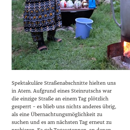
Spek­ta­ku­lä­re Stra­ßen­ab­schnit­te hiel­ten uns
in Atem. Auf­grund eines Stein­rutschs war
die ein­zi­ge Stra­ße an einem Tag plötz­lich
gesperrt – es blieb uns nichts ande­res übrig,
als eine Über­nach­tungs­mög­lich­keit zu
suchen und es am nächs­ten Tag erneut zu