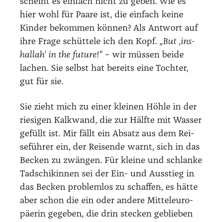
scheint es ein­fach nicht zu geben. Wie es
hier wohl für Paa­re ist, die ein­fach kei­ne
Kin­der bekom­men kön­nen? Als Ant­wort auf
ihre Fra­ge schüt­te­le ich den Kopf.
„But ‚ins­
hal­lah‘ in the future!“
– wir müs­sen bei­de
lachen. Sie selbst hat bereits eine Toch­ter,
gut für sie.
Sie zieht mich zu einer klei­nen Höh­le in der
rie­si­gen Kalk­wand, die zur Hälf­te mit Was­ser
gefüllt ist. Mir fällt ein Absatz aus dem Rei­
se­füh­rer ein, der Rei­sen­de warnt, sich in das
Becken zu zwän­gen. Für klei­ne und schlan­ke
Tadschi­kin­nen sei der Ein- und Aus­stieg in
das Becken pro­blem­los zu schaf­fen, es hät­te
aber schon die ein oder ande­re Mit­tel­eu­ro­
päe­rin gege­ben, die drin ste­cken geblie­ben