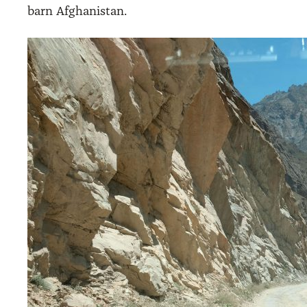
barn Afgha­ni­stan.