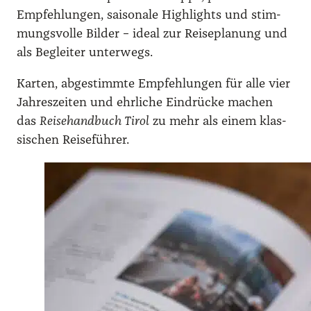
Emp­feh­lun­gen, sai­so­na­le High­lights und stim­
mungs­vol­le Bil­der – ide­al zur Rei­se­pla­nung und
als Beglei­ter unter­wegs.
Kar­ten, abge­stimm­te Emp­feh­lun­gen für alle vier
Jah­res­zei­ten und ehr­li­che Ein­drü­cke machen
das
Rei­se­hand­buch Tirol
zu mehr als einem klas­
si­schen Rei­se­füh­rer.