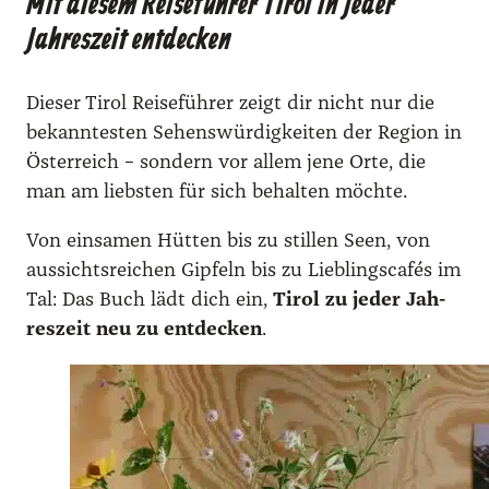
Mit diesem Reiseführer Tirol in jeder
r
Jahreszeit entdecken
o
l
f
Die­ser Tirol Rei­se­füh­rer zeigt dir nicht nur die
ü
bekann­tes­ten Sehens­wür­dig­kei­ten der Regi­on in
r
Öster­reich – son­dern vor allem jene Orte, die
a
man am liebs­ten für sich behal­ten möch­te.
l
Von ein­sa­men Hüt­ten bis zu stil­len Seen, von
l
aus­sichts­rei­chen Gip­feln bis zu Lieb­lings­ca­fés im
e
Tal: Das Buch lädt dich ein,
Tirol zu jeder Jah­
J
res­zeit neu zu ent­de­cken
.
a
h
r
e
s
z