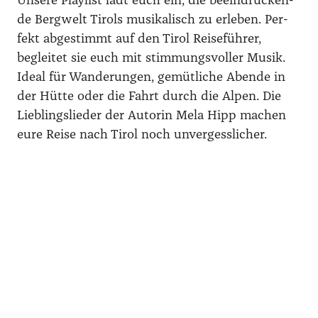
Unse­re Play­list lädt euch ein, die beein­dru­cken­
de Berg­welt Tirols musi­ka­lisch zu erle­ben. Per­
fekt abge­stimmt auf den Tirol Rei­se­füh­rer,
beglei­tet sie euch mit stim­mungs­vol­ler Musik.
Ide­al für Wan­de­run­gen, gemüt­li­che Aben­de in
der Hüt­te oder die Fahrt durch die Alpen. Die
Lieb­lings­lie­der der Autorin Mela Hipp machen
eure Rei­se nach Tirol noch unver­gess­li­cher.