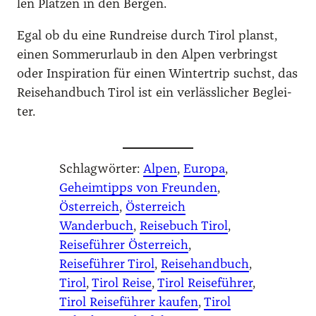
len Plät­zen in den Ber­gen.
Egal ob du eine Rund­rei­se durch Tirol planst,
einen Som­mer­ur­laub in den Alpen ver­bringst
oder Inspi­ra­ti­on für einen Win­ter­trip suchst, das
Rei­se­hand­buch Tirol ist ein ver­läss­li­cher Beglei­
ter.
Schlagwörter:
Alpen
, 
Europa
, 
Geheimtipps von Freunden
, 
Österreich
, 
Österreich
Wanderbuch
, 
Reisebuch Tirol
, 
Reiseführer Österreich
, 
Reiseführer Tirol
, 
Reisehandbuch
, 
Tirol
, 
Tirol Reise
, 
Tirol Reiseführer
, 
Tirol Reiseführer kaufen
, 
Tirol