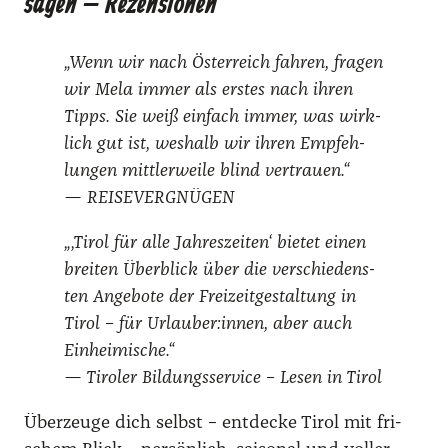
sagen – Rezensionen
„Wenn wir nach Öster­reich fah­ren, fra­gen
wir Mela immer als ers­tes nach ihren
Tipps. Sie weiß ein­fach immer, was wirk­
lich gut ist, wes­halb wir ihren Emp­feh­
lun­gen mitt­ler­wei­le blind ver­trau­en.“
— REISEVERGNÜGEN
„‚Tirol für alle Jah­res­zei­ten‘ bie­tet einen
brei­ten Über­blick über die ver­schie­dens­
ten Ange­bo­te der Frei­zeit­ge­stal­tung in
Tirol – für Urlauber:innen, aber auch
Ein­hei­mi­sche.“
— Tiro­ler Bil­dungs­ser­vice – Lesen in Tirol
Über­zeu­ge dich selbst – ent­de­cke Tirol mit fri­