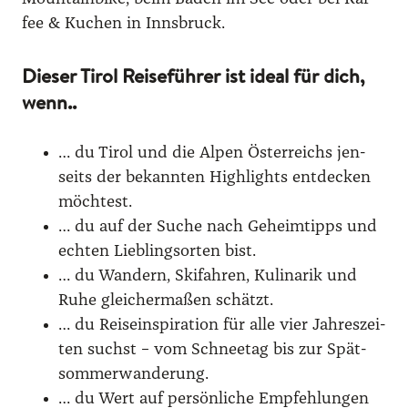
fee & Kuchen in Inns­bruck.
Dieser Tirol Reiseführer ist ideal für dich,
wenn..
… du Tirol und die Alpen Öster­reichs jen­
seits der bekann­ten High­lights ent­de­cken
möch­test.
… du auf der Suche nach Geheim­tipps und
ech­ten Lieb­lings­or­ten bist.
… du Wan­dern, Ski­fah­ren, Kuli­na­rik und
Ruhe glei­cher­ma­ßen schätzt.
… du Rei­se­in­spi­ra­ti­on für alle vier Jah­res­zei­
ten suchst – vom Schnee­tag bis zur Spät­
som­mer­wan­de­rung.
… du Wert auf per­sön­li­che Emp­feh­lun­gen