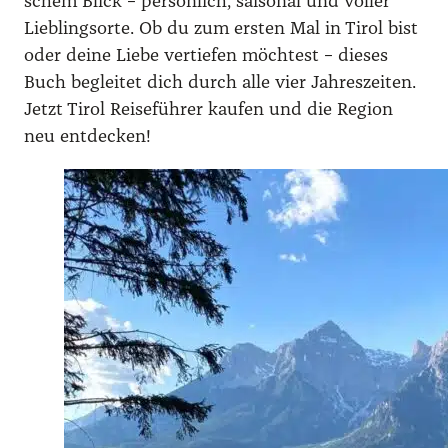
schem Blick – per­sön­lich, sai­so­nal und vol­ler
Lieb­lings­or­te. Ob du zum ers­ten Mal in Tirol bist
oder dei­ne Lie­be ver­tie­fen möch­test – die­ses
Buch beglei­tet dich durch alle vier Jah­res­zei­ten.
Jetzt Tirol Rei­se­füh­rer kau­fen und die Regi­on
neu ent­de­cken!