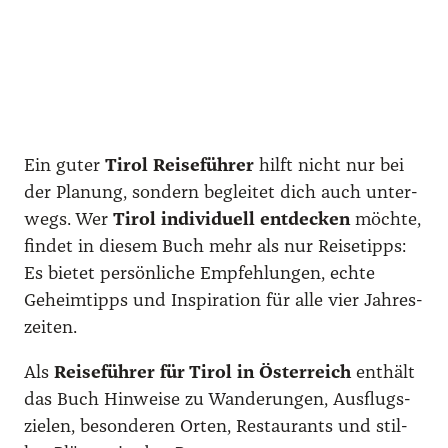
Ein guter
Tirol Rei­se­füh­rer
hilft nicht nur bei
der Pla­nung, son­dern beglei­tet dich auch unter­
wegs. Wer
Tirol indi­vi­du­ell ent­de­cken
möch­te,
fin­det in die­sem Buch mehr als nur Rei­se­tipps:
Es bie­tet per­sön­li­che Emp­feh­lun­gen, ech­te
Geheim­tipps und Inspi­ra­ti­on für alle vier Jah­res­
zei­ten.
Als
Rei­se­füh­rer für Tirol in Öster­reich
ent­hält
das Buch Hin­wei­se zu Wan­de­run­gen, Aus­flugs­
zie­len, beson­de­ren Orten, Restau­rants und stil­