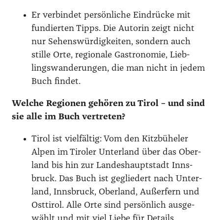
Er ver­bin­det per­sön­li­che Ein­drü­cke mit
fun­dier­ten Tipps. Die Autorin zeigt nicht
nur Sehens­wür­dig­kei­ten, son­dern auch
stil­le Orte, regio­na­le Gas­tro­no­mie, Lieb­
lings­wan­de­run­gen, die man nicht in jedem
Buch fin­det.
Wel­che Regio­nen gehö­ren zu Tirol – und sind
sie alle im Buch ver­tre­ten?
Tirol ist viel­fäl­tig: Vom den Kitz­bü­he­ler
Alpen im Tiro­ler Unter­land über das Ober­
land bis hin zur Lan­des­haupt­stadt Inns­
bruck. Das Buch ist geglie­dert nach Unter­
land, Inns­bruck, Ober­land, Außer­fern und
Ost­ti­rol. Alle Orte sind per­sön­lich aus­ge­
wählt und mit viel Lie­be für Details.