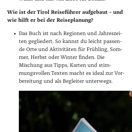
Wie ist der Tirol Rei­se­füh­rer auf­ge­baut – und
wie hilft er bei der Rei­se­pla­nung?
Das Buch ist nach Regio­nen und Jah­res­zei­
ten geglie­dert. So kannst du leicht pas­sen­
de Orte und Akti­vi­tä­ten für Früh­ling, Som­
mer, Herbst oder Win­ter fin­den. Die
Mischung aus Tipps, Kar­ten und stim­
mungs­vol­len Tex­ten macht es ide­al zur Vor­
be­rei­tung und als Beglei­ter unter­wegs.