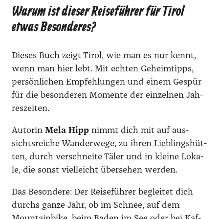
Warum ist dieser Reiseführer für Tirol
etwas Besonderes?
Die­ses Buch zeigt Tirol, wie man es nur kennt,
wenn man hier lebt. Mit ech­ten Geheim­tipps,
per­sön­li­chen Emp­feh­lun­gen und einem Gespür
für die beson­de­ren Momen­te der ein­zel­nen Jah­
res­zei­ten.
Autorin
Mela Hipp
nimmt dich mit auf aus­
sichts­rei­che Wan­der­we­ge, zu ihren Lieb­lings­hüt­
ten, durch ver­schnei­te Täler und in klei­ne Loka­
le, die sonst viel­leicht über­se­hen wer­den.
Das Beson­de­re: Der Rei­se­füh­rer beglei­tet dich
durchs gan­ze Jahr, ob im Schnee, auf dem
Moun­tain­bike, beim Baden im See oder bei Kaf­