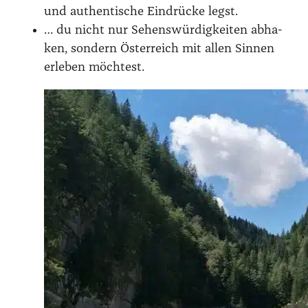
und authen­ti­sche Ein­drü­cke legst.
… du nicht nur Sehens­wür­dig­kei­ten abha­
ken, son­dern Öster­reich mit allen Sin­nen
erle­ben möch­test.