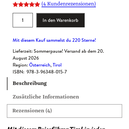
(4 Kundenrezensionen)
Bewertet
4
R
In den Warenkorb
mit
5.00
e
von 5,
i
basierend
Mit diesem Kauf sammelst du 220 Sterne!
s
auf
e
Lieferzeit: Sommerpause! Versand ab dem 20.
Kundenbewe
h
August 2026
rtungen
a
Region:
Österreich
, 
Tirol
n
ISBN:
978-3-96348-015-7
d
Beschreibung
b
u
Zusätzliche Informationen
c
h
Rezensionen (4)
T
i