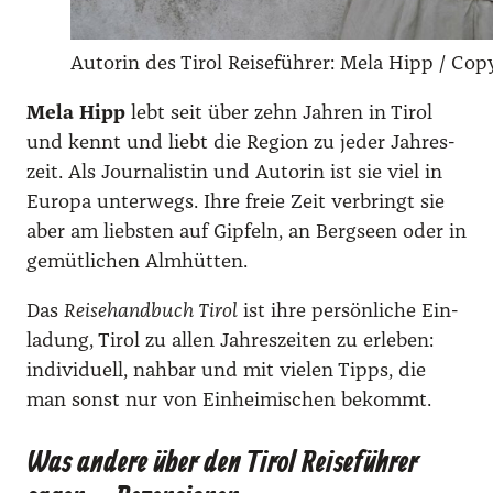
Autorin des Tirol Rei­se­füh­rer: Mela Hipp /​ Copy­
Mela Hipp
lebt seit über zehn Jah­ren in Tirol
und kennt und liebt die Regi­on zu jeder Jah­res­
zeit. Als Jour­na­lis­tin und Autorin ist sie viel in
Euro­pa unter­wegs. Ihre freie Zeit ver­bringt sie
aber am liebs­ten auf Gip­feln, an Berg­seen oder in
gemüt­li­chen Alm­hüt­ten.
Das
Rei­se­hand­buch Tirol
ist ihre per­sön­li­che Ein­
la­dung, Tirol zu allen Jah­res­zei­ten zu erle­ben:
indi­vi­du­ell, nah­bar und mit vie­len Tipps, die
man sonst nur von Ein­hei­mi­schen bekommt.
Was andere über den Tirol Reiseführer