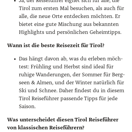
Ja, der Rei­se­füh­rer eig­net sich für alle, die
Tirol zum ers­ten Mal besu­chen, als auch für
alle, die neue Orte ent­de­cken möch­ten. Er
bie­tet eine gute Mischung aus bekann­ten
High­lights und per­sön­li­chen Geheim­tipps.
Wann ist die bes­te Rei­se­zeit für Tirol?
Das hängt davon ab, was du erle­ben möch­
test: Früh­ling und Herbst sind ide­al für
ruhi­ge Wan­de­run­gen, der Som­mer für Berg­
seen & Almen, und der Win­ter natür­lich für
Ski und Schnee. Daher fin­dest du in die­sem
Tirol Rei­se­füh­rer pas­sen­de Tipps für jede
Sai­son.
Was unter­schei­det die­sen Tirol Rei­se­füh­rer
von klas­si­schen Rei­se­füh­rern?