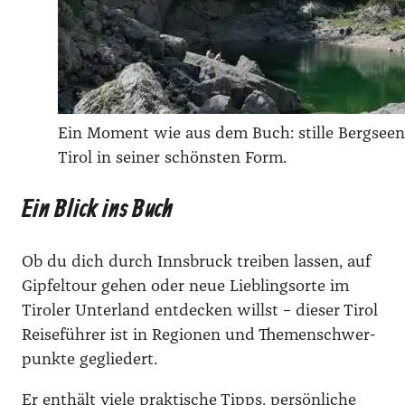
Ein Moment wie aus dem Buch: stil­le Berg­seen, 
Tirol in sei­ner schöns­ten Form.
Ein Blick ins Buch
Ob du dich durch Inns­bruck trei­ben las­sen, auf
Gip­fel­tour gehen oder neue Lieb­lings­or­te im
Tiro­ler Unter­land ent­de­cken willst – die­ser Tirol
Rei­se­füh­rer ist in Regio­nen und The­men­schwer­
punk­te geglie­dert.
Er ent­hält vie­le prak­ti­sche Tipps, per­sön­li­che