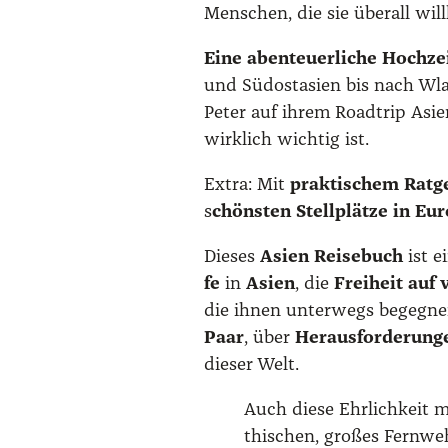
Men­schen, die sie über­all wil
Eine aben­teu­er­li­che Hoch­zei
und Süd­ost­asi­en bis nach Wl
Peter auf ihrem Road­trip Asi­
wirk­lich wich­tig ist.
Extra: Mit
prak­ti­schem Rat­g
s
chöns­ten Stell­plät­ze in Eu
Die­ses
Asi­en Rei­se­buch
ist e
fe
in
Asi­en
, die
Frei­heit auf
die ihnen unter­wegs begeg­nen.
Paar
, über
Her­aus­for­de­run­
die­ser Welt.
Auch die­se Ehr­lich­keit
thi­schen, gro­ßes Fern­w