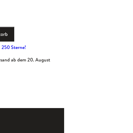
et mit
n 5,
korb
end
 250 Sterne!
nbewe
rsand ab dem 20. August
n