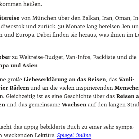
l­kom­men hei­ßen.
€
ts­rei­se
von Mün­chen über den Bal­kan, Iran, Oman, In
a­di­wos­tok und zurück. 30 Mona­te lang berei­sen Jen u
en und Euro­pa. Dabei fin­den sie her­aus, was ihnen im 
e­ber
zu Welt­rei­se-Bud­get, Van-Infos, Pack­lis­te und die
ro­pa und Asi­en
ine gro­ße
Lie­bes­er­klä­rung an das Rei­sen
, das
Van­li­
 vier Rädern
und an die vie­len inspi­rie­ren­den
Men­sche
 Gleich­zei­tig ist es eine Geschich­te über das
Rei­sen a
gen
und das gemein­sa­me
Wach­sen
auf den lan­gen Stra
 macht das üppig bebil­der­te Buch zu einer sehr sym­pa­
eh wecken­den Lek­tü­re.
Spie­gel Online