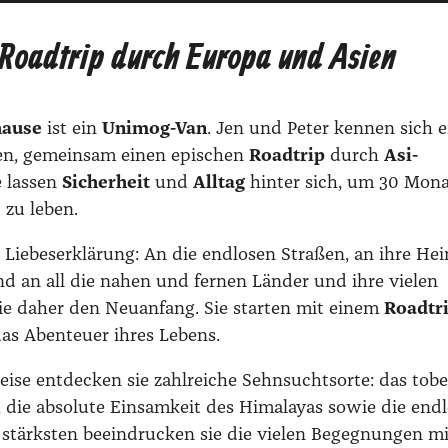
r
s
 Roadtrip durch Europa und Asien
e
t
i
:
s
2
au­se
ist ein
Uni­mog-Van
. Jen und Peter ken­nen sich e
­ßen, gemein­sam einen epi­schen
Road­trip
durch
Asi­
w
5
e las­sen
Sicher­heit
und
All­tag
hin­ter sich, um 30 Mona
a
,
 zu leben.
r
0
Lie­bes­er­klä­rung: ­An die end­lo­sen Stra­ßen, an ihre Hei
:
0
und an all die nahen und fer­nen Län­der und ihre vie­len
3
 daher den Neu­an­fang. Sie star­ten mit einem
Road­tr
5
€
as Aben­teu­er ihres Lebens.
,
.
ei­se ent­de­cken sie zahl­rei­che Sehn­suchtsor­te: das tob
0
, die abso­lu­te Ein­sam­keit des Hima­la­yas sowie die end­l
0
stärks­ten beein­dru­cken sie die vie­len Begeg­nun­gen m