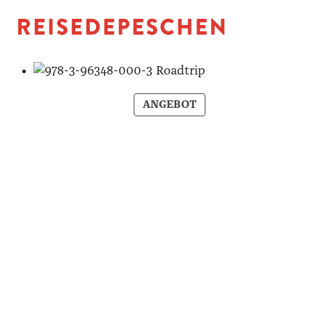
P
ANGEBOT
R
O
D
U
K
T
I
M
A
N
G
E