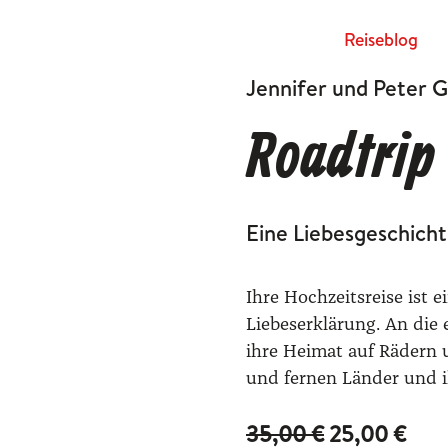
Rei­se­blog
Jennifer und Peter G
Roadtrip
Eine Liebesgeschich
Ihre Hochzeitsreise ist e
Liebeserklärung. ­An die
ihre Heimat auf Rädern 
und fernen Länder und i
U
A
35,00
€
25,00
€