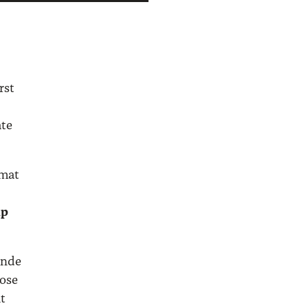
rst
­te
­mat
ip
en­de
o­se
it