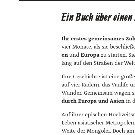
Ein Buch über einen
Ihr ers­tes gemein­sa­mes Zuh
vier Mona­te, als sie beschlie
en
und
Euro­pa
zu star­ten. Si
lang auf den Stra­ßen der Welt
Ihre Geschich­te ist eine gro­ße 
auf vier Rädern, das Van­li­fe 
Wun­der. Gemein­sam wagen sie
durch Euro­pa und Asi­en
in d
Auf ihrer epi­schen Hoch­zeits­r
Leben asia­ti­scher Metro­po­len
Wei­te der Mon­go­lei. Doch am 