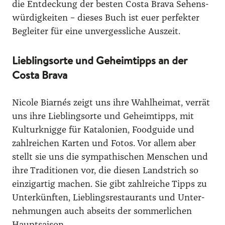
die Ent­de­ckung der bes­ten Cos­ta Bra­va Sehens­
wür­dig­kei­ten – die­ses Buch ist euer per­fek­ter
Beglei­ter für eine unver­gess­li­che Aus­zeit.
Lieblingsorte und Geheimtipps an der
Costa Brava
Nico­le Biar­nés zeigt uns ihre Wahl­hei­mat, ver­rät
uns ihre Lieb­lings­or­te und Geheim­tipps, mit
Kul­tur­knig­ge für Kata­lo­ni­en, Food­gui­de und
zahl­rei­chen Kar­ten und Fotos. Vor allem aber
stellt sie uns die sym­pa­thi­schen Men­schen und
ihre Tra­di­tio­nen vor, die die­sen Land­strich so
ein­zig­ar­tig machen. Sie gibt zahl­rei­che Tipps zu
Unter­künf­ten, Lieb­lings­re­stau­rants und Unter­
nehmungen auch abseits der som­mer­li­chen