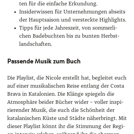
ten für die ein­fa­che Erkun­dung.
Insi­der­wis­sen für Unter­neh­mun­gen abseits
der Haupt­sai­son und ver­steck­te High­lights.
Tipps für jede Jah­res­zeit, von som­mer­li­
chen Bade­buch­ten bis zu bun­ten Herbst­
land­schaf­ten.
Passende Musik zum Buch
Die Play­list, die Nico­le erstellt hat, beglei­tet euch
auf einer musi­ka­li­schen Rei­se ent­lang der Cos­ta
Bra­va in Kata­lo­ni­en. Die Klän­ge spie­geln die
Atmo­sphä­re bei­der Bücher wider – vol­ler inspi­
rie­ren­der Musik, die euch die Schön­heit der
kata­la­ni­schen Küs­te und Städ­te näher­bringt. Mit
die­ser Play­list könnt ihr die Stim­mung der Regi­