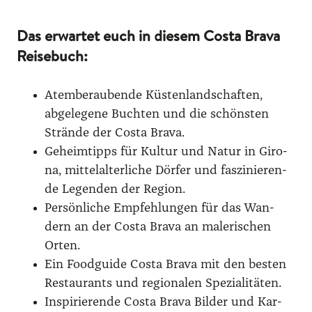
Das erwartet euch in diesem Costa Brava
Reisebuch:
Atem­be­rau­ben­de Küs­ten­land­schaf­ten,
abge­le­ge­ne Buch­ten und die schöns­ten
Strän­de der Cos­ta Bra­va.
Geheim­tipps für Kul­tur und Natur in Giro­
na, mit­tel­al­ter­li­che Dör­fer und fas­zi­nie­ren­
de Legen­den der Regi­on.
Per­sön­li­che Emp­feh­lun­gen für das Wan­
dern an der Cos­ta Bra­va an male­ri­schen
Orten.
Ein Food­gui­de Cos­ta Bra­va mit den bes­ten
Restau­rants und regio­na­len Spe­zia­li­tä­ten.
Inspi­rie­ren­de Cos­ta Bra­va Bil­der und Kar­