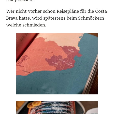
Haupt­saison.
Wer nicht vor­her schon Rei­se­plä­ne für die Cos­ta
Bra­va hat­te, wird spä­tes­tens beim Schmöckern
wel­che schmie­den.