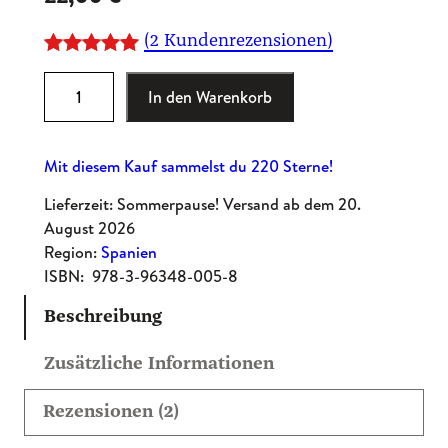
(2 Kundenrezensionen)
Bewertet
2
R
In den Warenkorb
mit
5.00
e
von 5,
i
basierend
Mit diesem Kauf sammelst du 220 Sterne!
s
auf
e
Lieferzeit: Sommerpause! Versand ab dem 20.
Kundenbewe
h
August 2026
rtungen
a
Region:
Spanien
n
ISBN:
978-3-96348-005-8
d
Beschreibung
b
u
Zusätzliche Informationen
c
h
Rezensionen (2)
C