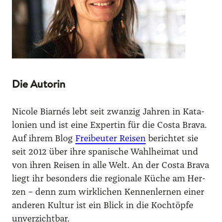
Die Autorin
Nico­le Biar­nés lebt seit zwan­zig Jah­ren in Kata­
lo­ni­en und ist eine Exper­tin für die Cos­ta Bra­va.
Auf ihrem Blog
Frei­beu­ter Rei­sen
berich­tet sie
seit 2012 über ihre spa­ni­sche Wahl­hei­mat und
von ihren Rei­sen in alle Welt. An der Cos­ta Bra­va
liegt ihr beson­ders die regio­na­le Küche am Her­
zen – denn zum wirk­li­chen Kennen­lernen einer
ande­ren Kul­tur ist ein Blick in die Koch­töp­fe
unver­zicht­bar.