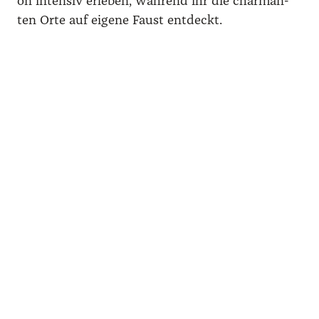
on inten­siv erle­ben, wäh­rend ihr die char­man­
ten Orte auf eige­ne Faust ent­deckt.