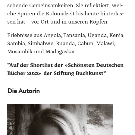
schen­de Gemein­sam­kei­ten. Sie reflek­tiert, wel­
che Spu­ren die Kolo­ni­al­zeit bis heu­te hin­ter­las­
sen hat – vor Ort und in unse­ren Köp­fen.
Erleb­nis­se aus Ango­la, Tan­sa­nia, Ugan­da, Kenia,
Sam­bia, Sim­bab­we, Ruan­da, Gabun, Mala­wi,
Mosam­bik und Mada­gas­kar.
*Auf der Short­list der »Schöns­ten Deut­schen
Bücher 2022« der Stif­tung Buch­kunst*
Die Autorin