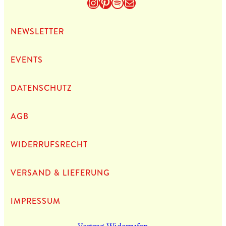
Instagram
Pinterest
Spotify
E-Mail
NEWS­LET­TER
EVENTS
DATEN­SCHUTZ
AGB
WIDERRUFSRECHT
VERSAND & LIEFERUNG
IMPRES­SUM