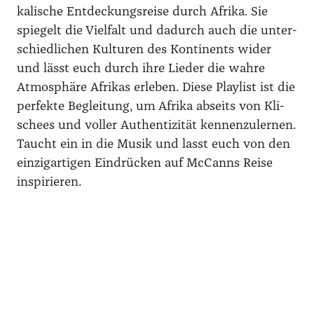
ka­li­sche Ent­de­ckungs­rei­se durch Afri­ka. Sie
spie­gelt die Viel­falt und dadurch auch die unter­
schied­li­chen Kul­tu­ren des Kon­ti­nents wider
und lässt euch durch ihre Lie­der die wah­re
Atmo­sphä­re Afri­kas erle­ben. Die­se Play­list ist die
per­fek­te Beglei­tung, um Afri­ka abseits von Kli­
schees und vol­ler Authen­ti­zi­tät ken­nen­zu­ler­nen.
Taucht ein in die Musik und lasst euch von den
ein­zig­ar­ti­gen Ein­drü­cken auf McCanns Rei­se
inspi­rie­ren.