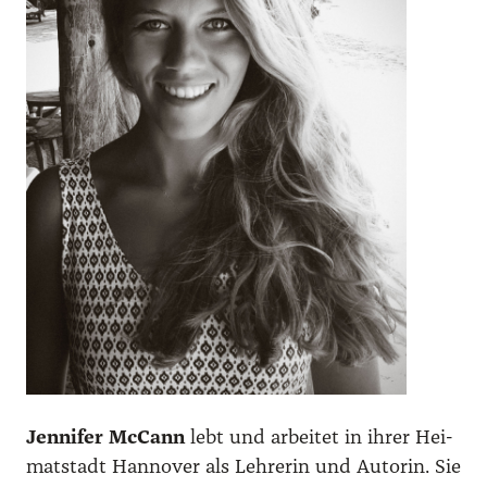
Jen­ni­fer McCann
lebt und arbei­tet in ihrer Hei­
mat­stadt Han­no­ver als Leh­re­rin und Autorin. Sie