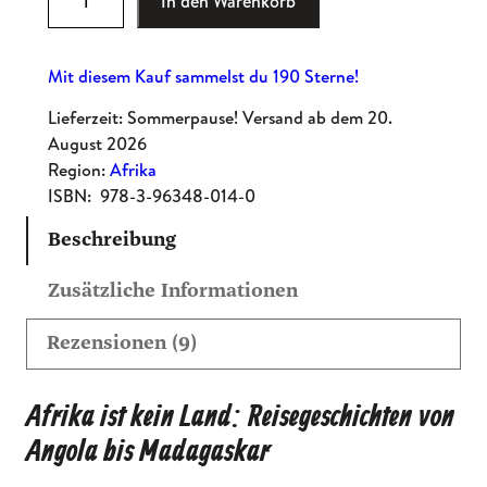
In den Warenkorb
mit
4.67
f
von 5,
r
basierend
Mit diesem Kauf sammelst du 190 Sterne!
i
auf
k
Lieferzeit: Sommerpause! Versand ab dem 20.
Kundenbew
a
August 2026
ertungen
i
Region:
Afrika
s
ISBN:
978-3-96348-014-0
t
Beschreibung
k
e
Zusätzliche Informationen
i
n
Rezensionen (9)
L
a
Afrika ist kein Land: Reisegeschichten von
n
Angola bis Madagaskar
d
M