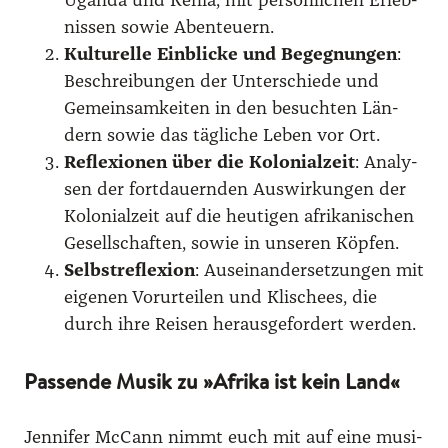
Ugan­da und Kenia, mit per­sön­li­chen Erleb­
nis­sen sowie Aben­teu­ern.
Kul­tu­rel­le Ein­bli­cke und Begeg­nun­gen
:
Beschrei­bun­gen der Unter­schie­de und
Gemein­sam­kei­ten in den besuch­ten Län­
dern sowie das täg­li­che Leben vor Ort.
Refle­xio­nen über die Kolo­ni­al­zeit
: Ana­ly­
sen der fort­dau­ern­den Aus­wir­kun­gen der
Kolo­ni­al­zeit auf die heu­ti­gen afri­ka­ni­schen
Gesell­schaf­ten, sowie in unse­ren Köp­fen.
Selbst­re­fle­xi­on
: Aus­ein­an­der­set­zun­gen mit
eige­nen Vor­ur­tei­len und Kli­schees, die
durch ihre Rei­sen her­aus­ge­for­dert wer­den.
Passende Musik zu »Afrika ist kein Land«
Jen­ni­fer McCann nimmt euch mit auf eine musi­