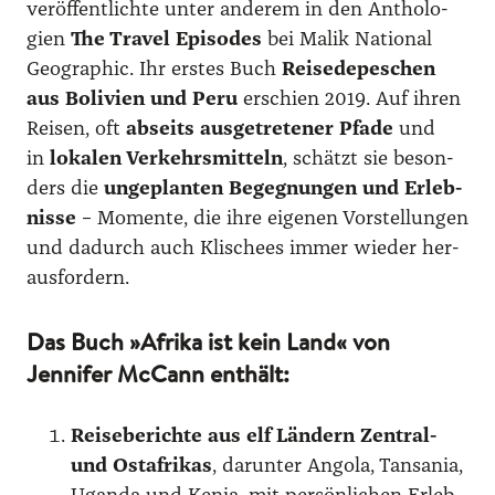
ver­öf­fent­lich­te unter ande­rem in den Antho­lo­
gien
The Tra­vel Epi­so­des
bei Malik Natio­nal
Geo­gra­phic. Ihr ers­tes Buch
Rei­se­de­pe­schen
aus Boli­vi­en und Peru
erschien 2019. Auf ihren
Rei­sen, oft
abseits aus­ge­tre­te­ner Pfa­de
und
in
loka­len Ver­kehrs­mit­teln
, schätzt sie beson­
ders die
unge­plan­ten Begeg­nun­gen und Erleb­
nis­se
– Momen­te, die ihre eige­nen Vor­stel­lun­gen
und dadurch auch Kli­schees immer wie­der her­
aus­for­dern.
Das Buch »Afrika ist kein Land« von
Jennifer McCann enthält:
Rei­se­be­rich­te aus elf Län­dern Zen­tral-
und Ost­afri­kas
, dar­un­ter Ango­la, Tan­sa­nia,