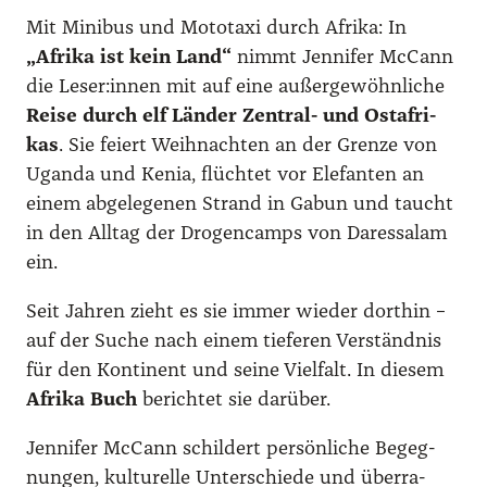
e
Mit Mini­bus und Moto­ta­xi durch Afri­ka: In
n
„Afri­ka ist kein Land“
nimmt Jen­ni­fer McCann
g
die Leser:innen mit auf eine außer­ge­wöhn­li­che
e
Rei­se durch elf Län­der Zen­tral- und Ost­afri­
kas
. Sie fei­ert Weih­nach­ten an der Gren­ze von
Ugan­da und Kenia, flüch­tet vor Ele­fan­ten an
einem abge­le­ge­nen Strand in Gabun und taucht
in den All­tag der Dro­gen­camps von Dar­essa­lam
ein.
Seit Jah­ren zieht es sie immer wie­der dort­hin –
auf der Suche nach einem tie­fe­ren Ver­ständ­nis
für den Kon­ti­nent und sei­ne Viel­falt. In die­sem
Afri­ka Buch
berich­tet sie dar­über.
Jen­ni­fer McCann schil­dert per­sön­li­che Begeg­
nun­gen, kul­tu­rel­le Unter­schie­de und über­ra­