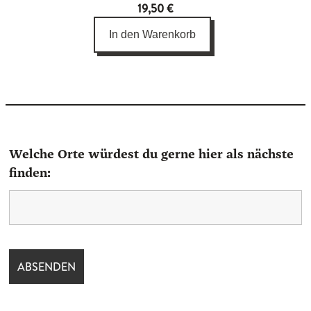
19,50
€
mit
4.67
von 5,
In den Warenkorb
basierend
auf
Kundenbewertungen
Welche Orte würdest du gerne hier als nächste
finden: