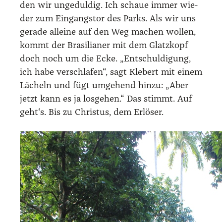
den wir unge­dul­dig. Ich schaue immer wie­
der zum Ein­gangs­tor des Parks. Als wir uns
gera­de allei­ne auf den Weg machen wol­len,
kommt der Bra­si­lia­ner mit dem Glatz­kopf
doch noch um die Ecke. „Ent­schul­di­gung,
ich habe ver­schla­fen“, sagt Kle­bert mit einem
Lächeln und fügt umge­hend hin­zu: „Aber
jetzt kann es ja los­ge­hen.“ Das stimmt. Auf
geht‘s. Bis zu Chris­tus, dem Erlö­ser.