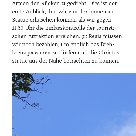
Armen den Rücken zuge­dreht. Dies ist der
ers­te Anblick, den wir von der immensen
Sta­tue erha­schen kön­nen, als wir gegen
11.30 Uhr die Ein­lass­kon­trol­le der tou­ris­ti­
schen Attrak­ti­on errei­chen. 32 Reais müs­sen
wir noch bezah­len, um end­lich das Dreh­
kreuz pas­sie­ren zu dür­fen und die Chris­tus­
sta­tue aus der Nähe betrach­ten zu kön­nen.