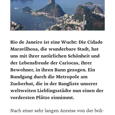
Rio de Janei­ro ist eine Wucht: Die Cida­de
Mara­vil­ho­sa, die wun­der­ba­re Stadt, hat
uns mit ihrer natür­li­chen Schön­heit und
der Lebens­freu­de der Cario­cas, ihrer
Bewoh­ner, in ihren Bann gezo­gen. Ein
Rund­gang durch die Metro­po­le am
Zucker­hut, die in der Rang­lis­te unse­rer
welt­wei­ten Lieb­lings­städ­te nun einen der
vor­ders­ten Plät­ze ein­nimmt.
Nach einer sehr lan­gen Anrei­se von der boli­