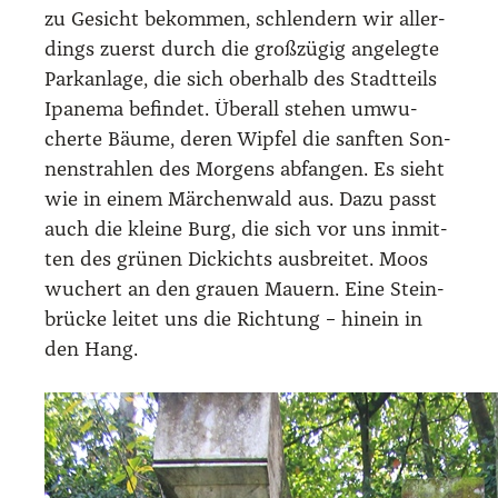
zu Gesicht bekom­men, schlen­dern wir aller­
dings zuerst durch die groß­zü­gig ange­leg­te
Park­an­la­ge, die sich ober­halb des Stadt­teils
Ipan­e­ma befin­det. Über­all ste­hen umwu­
cher­te Bäu­me, deren Wip­fel die sanf­ten Son­
nen­strah­len des Mor­gens abfan­gen. Es sieht
wie in einem Mär­chen­wald aus. Dazu passt
auch die klei­ne Burg, die sich vor uns inmit­
ten des grü­nen Dickichts aus­brei­tet. Moos
wuchert an den grau­en Mau­ern. Eine Stein­
brü­cke lei­tet uns die Rich­tung – hin­ein in
den Hang.