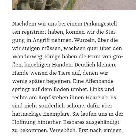
Nach­dem wir uns bei einem Parkan­ge­stell­
ten regis­triert haben, kön­nen wir die Stei­
gung in Angriff neh­men. Wur­zeln, über die
wir stei­gen müs­sen, wach­sen quer über den
Wan­der­weg. Eini­ge haben die Form von gro­
ßen, kno­chi­gen Hän­den. Deut­lich klei­ne­re
Hän­de wei­sen die Tie­re auf, denen wir
wenig spä­ter begeg­nen. Eine Affen­ban­de
springt auf dem Boden umher. Links und
rechts am Kopf ste­hen ihnen Haa­re ab. Es
sind nicht son­der­lich schö­ne, dafür aber
hart­nä­cki­ge Exem­pla­re. Sie lau­fen uns in der
Hoff­nung hin­ter­her, Ess­ba­res aus­ge­hän­digt
zu bekom­men. Ver­geb­lich. Erst nach eini­gen