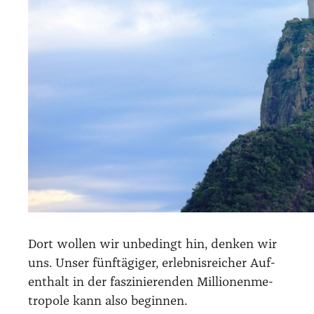
Dort wol­len wir unbe­dingt hin, den­ken wir
uns. Unser fünf­tä­gi­ger, erleb­nis­rei­cher Auf­
ent­halt in der fas­zi­nie­ren­den Mil­lio­nen­me­
tro­po­le kann also begin­nen.