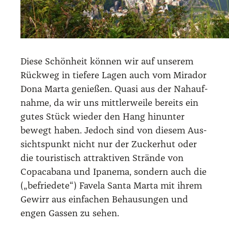
Die­se Schön­heit kön­nen wir auf unse­rem
Rück­weg in tie­fe­re Lagen auch vom Mira­dor
Dona Mar­ta genie­ßen. Qua­si aus der Nah­auf­
nah­me, da wir uns mitt­ler­wei­le bereits ein
gutes Stück wie­der den Hang hin­un­ter
bewegt haben. Jedoch sind von die­sem Aus­
sichts­punkt nicht nur der Zucker­hut oder
die tou­ris­tisch attrak­ti­ven Strän­de von
Copa­ca­ba­na und Ipan­e­ma, son­dern auch die
(„befrie­de­te“) Fave­la San­ta Mar­ta mit ihrem
Gewirr aus ein­fa­chen Behau­sun­gen und
engen Gas­sen zu sehen.