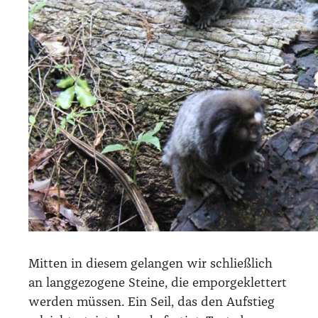
Mit­ten in die­sem gelan­gen wir schließ­lich
an lang­ge­zo­ge­ne Stei­ne, die empor­ge­klet­tert
wer­den müs­sen. Ein Seil, das den Auf­stieg