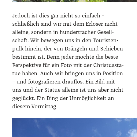
Jedoch ist dies gar nicht so ein­fach –
schließ­lich sind wir mit dem Erlö­ser nicht
allei­ne, son­dern in hun­dert­fa­cher Gesell­
schaft. Wir bewe­gen uns in den Tou­ris­ten­
pulk hin­ein, der von Drän­geln und Schie­ben
bestimmt ist. Denn jeder möch­te die bes­te
Per­spek­ti­ve für ein Foto mit der Chris­tus­sta­
tue haben. Auch wir brin­gen uns in Posi­ti­on
– und foto­gra­fie­ren drauf­los. Ein Bild mit
uns und der Sta­tue allei­ne ist uns aber nicht
geglückt. Ein Ding der Unmög­lich­keit an
die­sem Vor­mit­tag.