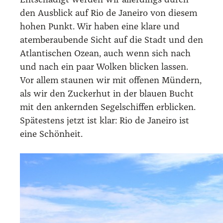
Ent­schä­digt wer­den wir aller­dings durch
den Aus­blick auf Rio de Janei­ro von die­sem
hohen Punkt. Wir haben eine kla­re und
atem­be­rau­ben­de Sicht auf die Stadt und den
Atlan­ti­schen Oze­an, auch wenn sich nach
und nach ein paar Wol­ken bli­cken las­sen.
Vor allem stau­nen wir mit offe­nen Mün­dern,
als wir den Zucker­hut in der blau­en Bucht
mit den ankern­den Segel­schif­fen erbli­cken.
Spä­tes­tens jetzt ist klar: Rio de Janei­ro ist
eine Schön­heit.