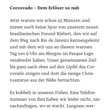
Cor­co­va­do – Dem Erlö­ser so nah
Jetzt war­ten wir schon 45 Minu­ten und
immer noch kei­ne Spur von unse­rem neu­en
bra­si­lia­ni­schen Freund Kle­bert, den wir auf
dem Weg nach Rio de Janei­ro ken­nen­ge­lernt
und mit dem wir uns an die­sem war­men
Tag um 9 Uhr am Mor­gen im Par­que Lage
ver­ab­re­det haben. Unser gemein­sa­mes Ziel:
bis ganz nach oben auf den Gip­fel des Cor­
co­va­do stei­gen und dort die rie­si­ge Chris­
tus­sta­tue aus der Nähe betrach­ten.
Es krib­belt in unse­ren Füßen. Eine Tele­fon­
num­mer von ihm haben wir lei­der nicht, um
nach­zu­fra­gen, wo er steckt. Lang­sam wer­