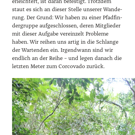
erleich­tert, ist dar­an befes­tigt. Trotz­dem
staut es sich an die­ser Stel­le unse­rer Wan­de­
rung. Der Grund: Wir haben zu einer Pfad­fin­
der­grup­pe auf­ge­schlos­sen, deren Mit­glie­der
mit die­ser Auf­ga­be ver­ein­zelt Pro­ble­me
haben. Wir rei­hen uns artig in die Schlan­ge
der War­ten­den ein. Irgend­wann sind wir
end­lich an der Rei­he – und legen danach die
letz­ten Meter zum Cor­co­va­do zurück.