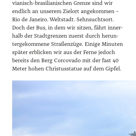
via­nisch-bra­si­lia­ni­schen Gren­ze sind wir
end­lich an unse­rem Ziel­ort ange­kom­men –
Rio de Janei­ro. Welt­stadt. Sehn­suchts­ort.
Doch der Bus, in dem wir sit­zen, fährt inner­
halb der Stadt­gren­zen zuerst durch her­un­
ter­ge­kom­me­ne Stra­ßen­zü­ge. Eini­ge Minu­ten
spä­ter erbli­cken wir aus der Fer­ne jedoch
bereits den Berg Cor­co­va­do mit der fast 40
Meter hohen Chris­tus­sta­tue auf dem Gip­fel.