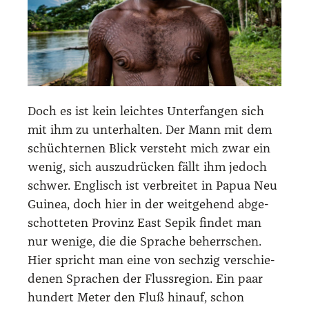
Doch es ist kein leich­tes Unter­fan­gen sich
mit ihm zu unter­hal­ten. Der Mann mit dem
schüch­ter­nen Blick ver­steht mich zwar ein
wenig, sich aus­zu­drü­cken fällt ihm jedoch
schwer. Eng­lisch ist ver­brei­tet in Papua Neu
Gui­nea, doch hier in der weit­ge­hend abge­
schot­te­ten Pro­vinz East Sepik fin­det man
nur weni­ge, die die Spra­che beherr­schen.
Hier spricht man eine von sech­zig ver­schie­
de­nen Spra­chen der Fluss­re­gi­on. Ein paar
hun­dert Meter den Fluß hin­auf, schon