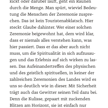
kickt oder dar­über läuft, geht ein Rau­nen
durch die Men­ge. Man spürt, wie­viel Bedeu­
tung die Men­schen der Zere­mo­nie zuspre­
chen. Das ist kein Tou­ris­ten­ab­klatsch. Hier
steckt Glau­be dahin­ter. Wer einer sol­chen
Zere­mo­nie bei­gewohnt hat, dem wird klar,
dass er nie­mals alles ver­ste­hen kann, was
hier pas­siert. Dass er das aber auch nicht
muss, um die Spi­ri­tua­li­tät in sich auf­zu­sau­
gen und das Erleb­nis auf sich wir­ken zu las­
sen. Das Auf­ein­an­der­tref­fen des phy­si­schen
und des geist­lich spi­ri­tu­el­len, in kei­ner der
zahl­rei­chen Zere­mo­nien des Lan­des wird es
uns so deut­lich wie in die­ser. Mit Sicher­heit
trägt auch das Gewit­ter sei­nen Teil dazu bei.
Denn die Kulis­se, gepaart mit zucken­den
Blit­zen am Hori­zont, sie ist ein­fach nur