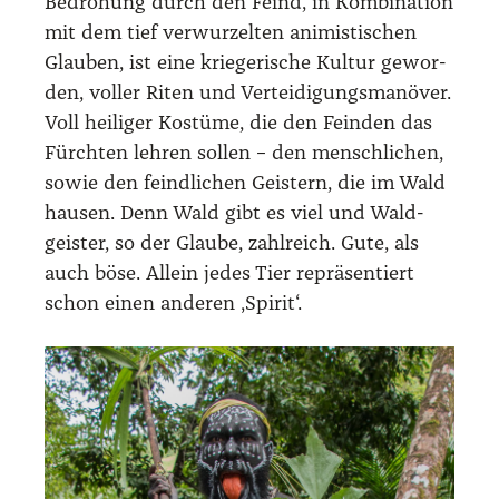
Bedro­hung durch den Feind, in Kom­bi­na­ti­on
mit dem tief ver­wur­zel­ten ani­mis­ti­schen
Glau­ben, ist eine krie­ge­ri­sche Kul­tur gewor­
den, vol­ler Riten und Ver­tei­di­gungs­ma­nö­ver.
Voll hei­li­ger Kos­tü­me, die den Fein­den das
Fürch­ten leh­ren sol­len – den mensch­li­chen,
sowie den feind­li­chen Geis­tern, die im Wald
hau­sen. Denn Wald gibt es viel und Wald­
geis­ter, so der Glau­be, zahl­reich. Gute, als
auch böse. Allein jedes Tier reprä­sen­tiert
schon einen ande­ren ‚Spi­rit‘.