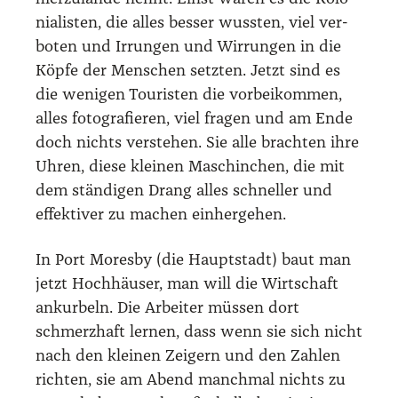
nia­lis­ten, die alles bes­ser wuss­ten, viel ver­
bo­ten und Irrun­gen und Wir­run­gen in die
Köp­fe der Men­schen setz­ten. Jetzt sind es
die weni­gen Tou­ris­ten die vor­bei­kom­men,
alles foto­gra­fie­ren, viel fra­gen und am Ende
doch nichts ver­ste­hen. Sie alle brach­ten ihre
Uhren, die­se klei­nen Maschin­chen, die mit
dem stän­di­gen Drang alles schnel­ler und
effek­ti­ver zu machen ein­her­ge­hen.
In Port Mores­by (die Haupt­stadt) baut man
jetzt Hoch­häu­ser, man will die Wirt­schaft
ankur­beln. Die Arbei­ter müs­sen dort
schmerz­haft ler­nen, dass wenn sie sich nicht
nach den klei­nen Zei­gern und den Zah­len
rich­ten, sie am Abend manch­mal nichts zu