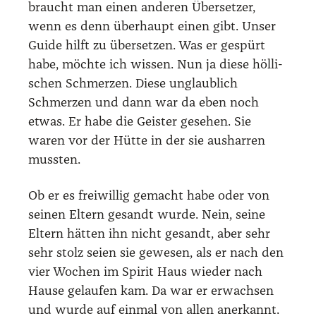
braucht man einen ande­ren Über­set­zer,
wenn es denn über­haupt einen gibt. Unser
Gui­de hilft zu über­set­zen. Was er gespürt
habe, möch­te ich wis­sen. Nun ja die­se höl­li­
schen Schmer­zen. Die­se unglaub­lich
Schmer­zen und dann war da eben noch
etwas. Er habe die Geis­ter gese­hen. Sie
waren vor der Hüt­te in der sie aus­har­ren
muss­ten.
Ob er es frei­wil­lig gemacht habe oder von
sei­nen Eltern gesandt wur­de. Nein, sei­ne
Eltern hät­ten ihn nicht gesandt, aber sehr
sehr stolz sei­en sie gewe­sen, als er nach den
vier Wochen im Spi­rit Haus wie­der nach
Hau­se gelau­fen kam. Da war er erwach­sen
und wur­de auf ein­mal von allen aner­kannt.