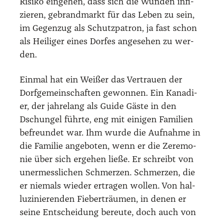
Risi­ko ein­ge­hen, dass sich die Wun­den infi­
zie­ren, gebrand­markt für das Leben zu sein,
im Gegen­zug als Schutz­pa­tron, ja fast schon
als Hei­li­ger eines Dor­fes ange­se­hen zu wer­
den.
Ein­mal hat ein Wei­ßer das Ver­trau­en der
Dorf­ge­mein­schaf­ten gewon­nen. Ein Kana­di­
er, der jah­re­lang als Gui­de Gäs­te in den
Dschun­gel führ­te, eng mit eini­gen Fami­li­en
befreun­det war. Ihm wur­de die Auf­nah­me in
die Fami­lie ange­bo­ten, wenn er die Zere­mo­
nie über sich erge­hen lie­ße. Er schreibt von
uner­mess­li­chen Schmer­zen. Schmer­zen, die
er nie­mals wie­der ertra­gen wol­len. Von hal­
lu­zi­nie­ren­den Fie­ber­träu­men, in denen er
sei­ne Ent­schei­dung bereu­te, doch auch von