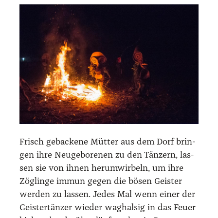
Frisch geba­cke­ne Müt­ter aus dem Dorf brin­
gen ihre Neu­ge­bo­re­nen zu den Tän­zern, las­
sen sie von ihnen her­um­wir­beln, um ihre
Zög­lin­ge immun gegen die bösen Geis­ter
wer­den zu las­sen. Jedes Mal wenn einer der
Geis­ter­tän­zer wie­der wag­hal­sig in das Feu­er