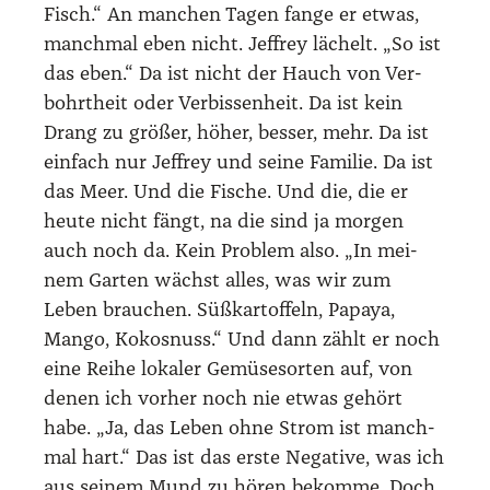
Fisch.“ An man­chen Tagen fan­ge er etwas,
manch­mal eben nicht. Jef­frey lächelt. „So ist
das eben.“ Da ist nicht der Hauch von Ver­
bohrt­heit oder Ver­bis­sen­heit. Da ist kein
Drang zu grö­ßer, höher, bes­ser, mehr. Da ist
ein­fach nur Jef­frey und sei­ne Fami­lie. Da ist
das Meer. Und die Fische. Und die, die er
heu­te nicht fängt, na die sind ja mor­gen
auch noch da. Kein Pro­blem also. „In mei­
nem Gar­ten wächst alles, was wir zum
Leben brau­chen. Süß­kar­tof­feln, Papa­ya,
Man­go, Kokos­nuss.“ Und dann zählt er noch
eine Rei­he loka­ler Gemü­se­sor­ten auf, von
denen ich vor­her noch nie etwas gehört
habe. „Ja, das Leben ohne Strom ist manch­
mal hart.“ Das ist das ers­te Nega­ti­ve, was ich
aus sei­nem Mund zu hören bekom­me. Doch