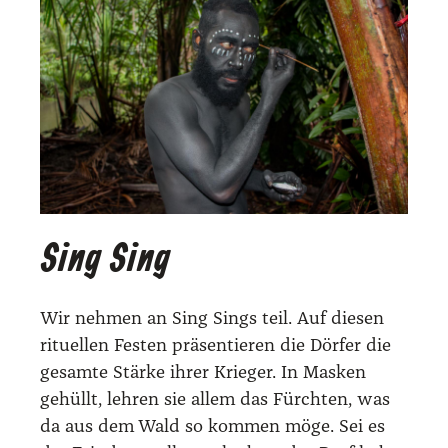
Sing Sing
Wir neh­men an Sing Sings teil. Auf die­sen
ritu­el­len Fes­ten prä­sen­tie­ren die Dör­fer die
gesam­te Stär­ke ihrer Krie­ger. In Mas­ken
gehüllt, leh­ren sie allem das Fürch­ten, was
da aus dem Wald so kom­men möge. Sei es