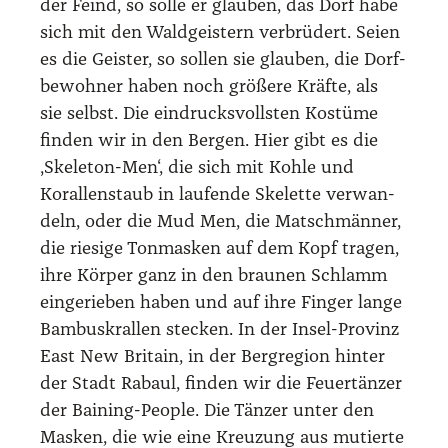
der Feind, so sol­le er glau­ben, das Dorf habe
sich mit den Wald­geis­tern ver­brü­dert. Sei­en
es die Geis­ter, so sol­len sie glau­ben, die Dorf­
be­woh­ner haben noch grö­ße­re Kräf­te, als
sie selbst. Die ein­drucks­volls­ten Kos­tü­me
fin­den wir in den Ber­gen. Hier gibt es die
‚Ske­le­ton-Men‘, die sich mit Koh­le und
Koral­len­staub in lau­fen­de Ske­let­te ver­wan­
deln, oder die Mud Men, die Mat­sch­män­ner,
die rie­si­ge Ton­mas­ken auf dem Kopf tra­gen,
ihre Kör­per ganz in den brau­nen Schlamm
ein­ge­rie­ben haben und auf ihre Fin­ger lan­ge
Bam­bus­kral­len ste­cken. In der Insel-Pro­vinz
East New Bri­tain, in der Berg­re­gi­on hin­ter
der Stadt Rabaul, fin­den wir die Feu­er­tän­zer
der Bai­ning-Peo­p­le. Die Tän­zer unter den
Mas­ken, die wie eine Kreu­zung aus mutier­te