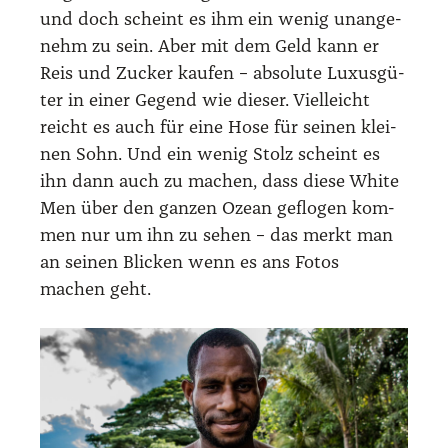
und doch scheint es ihm ein wenig unan­ge­
nehm zu sein. Aber mit dem Geld kann er
Reis und Zucker kau­fen – abso­lu­te Luxus­gü­
ter in einer Gegend wie die­ser. Viel­leicht
reicht es auch für eine Hose für sei­nen klei­
nen Sohn. Und ein wenig Stolz scheint es
ihn dann auch zu machen, dass die­se White
Men über den gan­zen Oze­an geflo­gen kom­
men nur um ihn zu sehen – das merkt man
an sei­nen Bli­cken wenn es ans Fotos
machen geht.