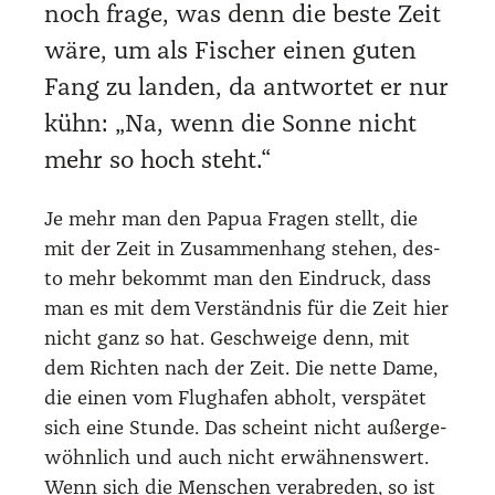
noch fra­ge, was denn die bes­te Zeit
wäre, um als Fischer einen guten
Fang zu lan­den, da ant­wor­tet er nur
kühn: „Na, wenn die Son­ne nicht
mehr so hoch steht.“
Je mehr man den Papua Fra­gen stellt, die
mit der Zeit in Zusam­men­hang ste­hen, des­
to mehr bekommt man den Ein­druck, dass
man es mit dem Ver­ständ­nis für die Zeit hier
nicht ganz so hat. Geschwei­ge denn, mit
dem Rich­ten nach der Zeit. Die net­te Dame,
die einen vom Flug­ha­fen abholt, ver­spä­tet
sich eine Stun­de. Das scheint nicht außer­ge­
wöhn­lich und auch nicht erwäh­nens­wert.
Wenn sich die Men­schen ver­ab­re­den, so ist