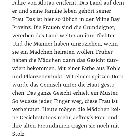
Fäh­re von Alo­tau ent­fernt. Das Land auf dem
er und sei­ne Fami­lie leben gehört sei­ner
Frau. Das ist hier so üblich in der Mil­ne Bay
Pro­vinz. Die Frau­en sind die Grund­eig­ner,
ver­er­ben das Land wei­ter an ihre Töch­ter.
Und die Män­ner haben umzu­zie­hen, wenn
sie ein Mäd­chen hei­ra­ten wol­len. Frü­her
haben die Mäd­chen dann das Gesicht täto­
wiert bekom­men. Mit einer Far­be aus Koh­le
und Pflan­zen­ex­trakt. Mit einem spit­zen Dorn
wur­de das Gemisch unter die Haut gesto­
chen. Das gan­ze Gesicht erhielt ein Mus­ter.
So wuss­te jeder, Fin­ger weg, die­se Frau ist
ver­hei­ra­tet. Heu­te mögen die Mäd­chen kei­
ne Gesicht­st­a­toos mehr, Jeffrey’s Frau und
ihre alten Freun­din­nen tra­gen sie noch mit
Stolz.