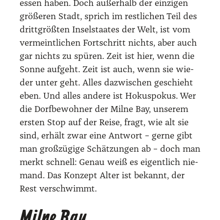
essen haben. Doch außer­halb der ein­zi­gen
grö­ße­ren Stadt, sprich im rest­li­chen Teil des
dritt­größ­ten Insel­staa­tes der Welt, ist vom
ver­meint­li­chen Fort­schritt nichts, aber auch
gar nichts zu spü­ren. Zeit ist hier, wenn die
Son­ne auf­geht. Zeit ist auch, wenn sie wie­
der unter geht. Alles dazwi­schen geschieht
eben. Und alles ande­re ist Hokus­po­kus. Wer
die Dorf­be­woh­ner der Mil­ne Bay, unse­rem
ers­ten Stop auf der Rei­se, fragt, wie alt sie
sind, erhält zwar eine Ant­wort – ger­ne gibt
man groß­zü­gi­ge Schät­zun­gen ab – doch man
merkt schnell: Genau weiß es eigent­lich nie­
mand. Das Kon­zept Alter ist bekannt, der
Rest ver­schwimmt.
Milne Bay