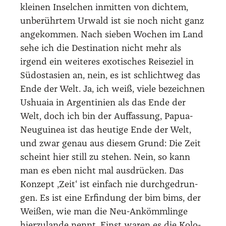
klei­nen Insel­chen inmit­ten von dich­tem,
unbe­rühr­tem Urwald ist sie noch nicht ganz
ange­kom­men. Nach sie­ben Wochen im Land
sehe ich die Desti­na­ti­on nicht mehr als
irgend ein wei­te­res exo­ti­sches Rei­se­ziel in
Süd­ost­asi­en an, nein, es ist schlicht­weg das
Ende der Welt. Ja, ich weiß, vie­le bezeich­nen
Ushua­ia in Argen­ti­ni­en als das Ende der
Welt, doch ich bin der Auf­fas­sung, Papua-
Neu­gui­nea ist das heu­ti­ge Ende der Welt,
und zwar genau aus die­sem Grund: Die Zeit
scheint hier still zu ste­hen. Nein, so kann
man es eben nicht mal aus­drü­cken. Das
Kon­zept ‚Zeit‘ ist ein­fach nie durch­ge­drun­
gen. Es ist eine Erfin­dung der bim bims, der
Wei­ßen, wie man die Neu-Ankömm­lin­ge
hier­zu­lan­de nennt. Einst waren es die Kolo­