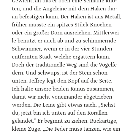
Gewicht, an das er oben eine Schlau­fe kno­
ten, und die Ange­lei­ne mit dem Haken dar­
an befes­ti­gen kann. Der Haken ist aus Metall,
frü­her muss­te ein spit­zes Stück Kno­chen
oder ein gro­ßer Dorn aus­rei­chen. Mitt­ler­wei­
le benutzt er auch ab und zu schim­mern­de
Schwim­mer, wenn er in der vier Stun­den
ent­fern­ten Stadt wel­che ergat­tern kann.
Doch der tra­di­tio­nel­le Weg sind die Vogel­fe­
dern. Und schwups, ist der Stein schon
unten. Jef­frey legt den Kopf auf die Sei­te.
Ich hal­te unse­re bei­den Kanus zusam­men,
damit wir nicht von­ein­an­der abge­trie­ben
wer­den. Die Lei­ne gibt etwas nach. „Siehst
du, jetzt bin ich unten auf den Koral­len
gelan­det.“ Er beginnt zu zie­hen. Ruck­ar­ti­ge,
klei­ne Züge. „Die Feder muss tan­zen, wie ein