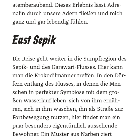
atem­be­rau­bend. Die­ses Erleb­nis lässt Adre­
na­lin durch unse­re Adern flie­ßen und mich
ganz und gar leben­dig füh­len.
East Sepik
Die Rei­se geht wei­ter in die Sumpf­re­gi­on des
Sepik- und des Kara­wa­ri-Flus­ses. Hier kann
man die Kro­ko­dil­män­ner tref­fen. In den Dör­
fern ent­lang des Flus­ses, in denen die Men­
schen in per­fek­ter Sym­bio­se mit dem gro­
ßen Was­ser­lauf leben, sich von ihm ernäh­
ren, sich in ihm waschen, ihn als Stra­ße zur
Fort­be­we­gung nut­zen, hier fin­det man ein
paar beson­ders eigen­tüm­lich aus­se­hen­de
Bewoh­ner. Ein Mus­ter aus Nar­ben ziert