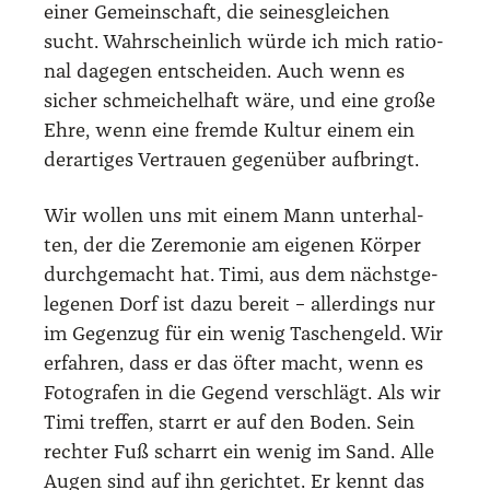
einer Gemein­schaft, die sei­nes­glei­chen
sucht. Wahr­schein­lich wür­de ich mich ratio­
nal dage­gen ent­schei­den. Auch wenn es
sicher schmei­chel­haft wäre, und eine gro­ße
Ehre, wenn eine frem­de Kul­tur einem ein
der­ar­ti­ges Ver­trau­en gegen­über auf­bringt.
Wir wol­len uns mit einem Mann unter­hal­
ten, der die Zere­mo­nie am eige­nen Kör­per
durch­ge­macht hat. Timi, aus dem nächst­ge­
le­ge­nen Dorf ist dazu bereit – aller­dings nur
im Gegen­zug für ein wenig Taschen­geld. Wir
erfah­ren, dass er das öfter macht, wenn es
Foto­gra­fen in die Gegend ver­schlägt. Als wir
Timi tref­fen, starrt er auf den Boden. Sein
rech­ter Fuß scharrt ein wenig im Sand. Alle
Augen sind auf ihn gerich­tet. Er kennt das