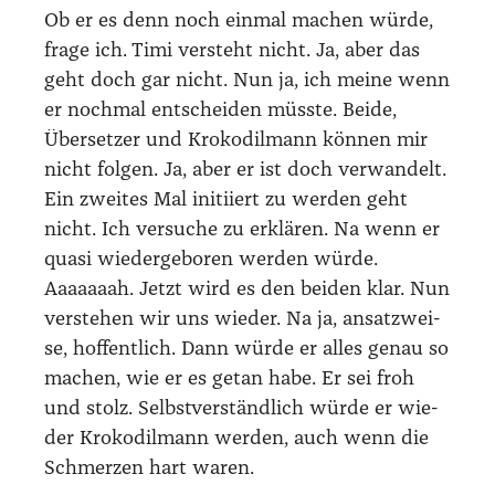
Ob er es denn noch ein­mal machen wür­de,
fra­ge ich. Timi ver­steht nicht. Ja, aber das
geht doch gar nicht. Nun ja, ich mei­ne wenn
er noch­mal ent­schei­den müss­te. Bei­de,
Über­set­zer und Kro­ko­dil­mann kön­nen mir
nicht fol­gen. Ja, aber er ist doch ver­wan­delt.
Ein zwei­tes Mal initi­iert zu wer­den geht
nicht. Ich ver­su­che zu erklä­ren. Na wenn er
qua­si wie­der­ge­bo­ren wer­den wür­de.
Aaaaaaah. Jetzt wird es den bei­den klar. Nun
ver­ste­hen wir uns wie­der. Na ja, ansatz­wei­
se, hof­fent­lich. Dann wür­de er alles genau so
machen, wie er es getan habe. Er sei froh
und stolz. Selbst­ver­ständ­lich wür­de er wie­
der Kro­ko­dil­mann wer­den, auch wenn die
Schmer­zen hart waren.