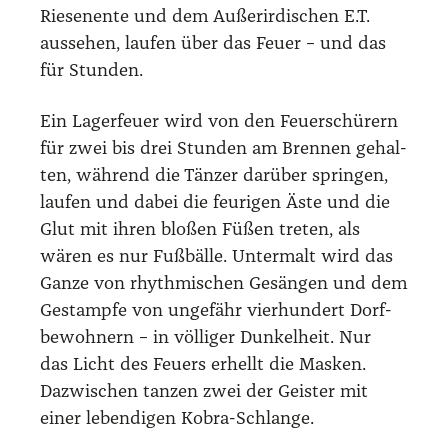
Rie­se­nen­te und dem Außer­ir­di­schen E.T.
aus­se­hen, lau­fen über das Feu­er – und das
für Stun­den.
Ein Lager­feu­er wird von den Feu­er­schü­rern
für zwei bis drei Stun­den am Bren­nen gehal­
ten, wäh­rend die Tän­zer dar­über sprin­gen,
lau­fen und dabei die feu­ri­gen Äste und die
Glut mit ihren blo­ßen Füßen tre­ten, als
wären es nur Fuß­bäl­le. Unter­malt wird das
Gan­ze von rhyth­mi­schen Gesän­gen und dem
Gestamp­fe von unge­fähr vier­hun­dert Dorf­
be­woh­nern – in völ­li­ger Dun­kel­heit. Nur
das Licht des Feu­ers erhellt die Mas­ken.
Dazwi­schen tan­zen zwei der Geis­ter mit
einer leben­di­gen Kobra-Schlan­ge.