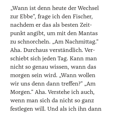
„Wann ist denn heu­te der Wech­sel
zur Ebbe“, fra­ge ich den Fischer,
nach­dem er das als bes­ten Zeit­
punkt angibt, um mit den Man­t­as
zu schnor­cheln. „Am Nach­mit­tag.“
Aha. Durch­aus ver­ständ­lich. Ver­
schiebt sich jeden Tag. Kann man
nicht so genau wis­sen, wann das
mor­gen sein wird. „Wann wol­len
wir uns denn dann tref­fen?“ „Am
Mor­gen.“ Aha. Ver­ste­he ich auch,
wenn man sich da nicht so ganz
fest­le­gen will. Und als ich ihn dann