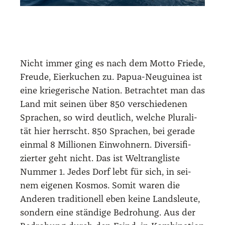
Nicht immer ging es nach dem Mot­to Frie­de,
Freu­de, Eier­ku­chen zu. Papua-Neu­gui­nea ist
eine krie­ge­ri­sche Nati­on. Betrach­tet man das
Land mit sei­nen über 850 ver­schie­de­nen
Spra­chen, so wird deut­lich, wel­che Plu­ra­li­
tät hier herrscht. 850 Spra­chen, bei gera­de
ein­mal 8 Mil­lio­nen Ein­woh­nern. Diver­si­fi­
zier­ter geht nicht. Das ist Welt­rang­lis­te
Num­mer 1. Jedes Dorf lebt für sich, in sei­
nem eige­nen Kos­mos. Somit waren die
Ande­ren tra­di­tio­nell eben kei­ne Lands­leu­te,
son­dern eine stän­di­ge Bedro­hung. Aus der