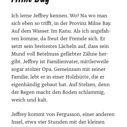
Ich ler­ne Jef­frey ken­nen. Wo? Na wo man
sich eben so trifft, in der Pro­vinz Mil­ne Bay.
Auf dem Was­ser. Im Kanu. Als ich ange­fah­
ren kom­me, da freut der Frem­de sich. Er
setzt sein brei­tes­tes Lächeln auf, dass sein
Mund voll Betel­nuss gefärb­ter Zäh­ne her­
gibt. Jef­frey ist Fami­li­en­va­ter, mitt­ler­wei­le
sogar stol­zer Opa. Gemein­sam mit sei­ner
Fami­lie, lebt er in einer Holz­hüt­te, die er
eigen­hän­dig gebaut hat. Auf Stel­zen, denn
der Regen macht den Boden schlam­mig,
weich und kalt.
Jef­frey kommt von Fer­guss­on, einer ande­ren
Insel, etwa vier Stun­den mit der klei­nen