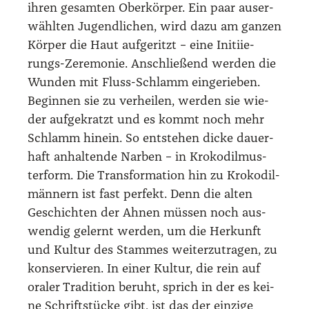
ihren gesam­ten Ober­kör­per. Ein paar aus­er­
wähl­ten Jugend­li­chen, wird dazu am gan­zen
Kör­per die Haut auf­ge­ritzt – eine Initi­ie­
rungs-Zere­mo­nie. Anschlie­ßend wer­den die
Wun­den mit Fluss-Schlamm ein­ge­rie­ben.
Begin­nen sie zu ver­hei­len, wer­den sie wie­
der auf­ge­kratzt und es kommt noch mehr
Schlamm hin­ein. So ent­ste­hen dicke dau­er­
haft anhal­ten­de Nar­ben – in Kro­ko­dil­mus­
ter­form. Die Trans­for­ma­ti­on hin zu Kro­ko­dil­
män­nern ist fast per­fekt. Denn die alten
Geschich­ten der Ahnen müs­sen noch aus­
wen­dig gelernt wer­den, um die Her­kunft
und Kul­tur des Stam­mes wei­ter­zu­tra­gen, zu
kon­ser­vie­ren. In einer Kul­tur, die rein auf
ora­ler Tra­di­ti­on beruht, sprich in der es kei­
ne Schrift­stü­cke gibt, ist das der ein­zi­ge