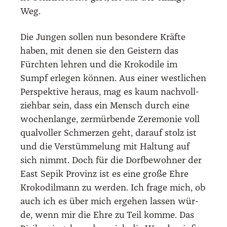
Weg.
Die Jun­gen sol­len nun beson­de­re Kräf­te
haben, mit denen sie den Geis­tern das
Fürch­ten leh­ren und die Kro­ko­di­le im
Sumpf erle­gen kön­nen. Aus einer west­li­chen
Per­spek­ti­ve her­aus, mag es kaum nach­voll­
zieh­bar sein, dass ein Mensch durch eine
wochen­lan­ge, zer­mür­ben­de Zere­mo­nie voll
qual­vol­ler Schmer­zen geht, dar­auf stolz ist
und die Ver­stüm­me­lung mit Hal­tung auf
sich nimmt. Doch für die Dorf­be­woh­ner der
East Sepik Pro­vinz ist es eine gro­ße Ehre
Kro­ko­dil­mann zu wer­den. Ich fra­ge mich, ob
auch ich es über mich erge­hen las­sen wür­
de, wenn mir die Ehre zu Teil kom­me. Das