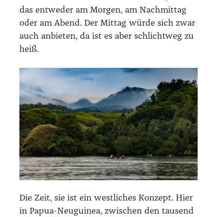
das ent­we­der am Mor­gen, am Nach­mit­tag
oder am Abend. Der Mit­tag wür­de sich zwar
auch anbie­ten, da ist es aber schlicht­weg zu
heiß.
Die Zeit, sie ist ein west­li­ches Kon­zept. Hier
in Papua-Neu­gui­nea, zwi­schen den tau­send