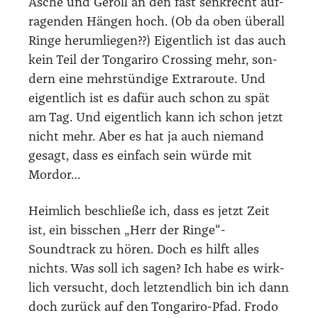
Asche und Geröll an den fast senk­recht auf­
ra­gen­den Hän­gen hoch. (Ob da oben über­all
Rin­ge her­um­lie­gen??) Eigent­lich ist das auch
kein Teil der Ton­ga­ri­ro Crossing mehr, son­
dern eine mehr­stün­di­ge Extra­rou­te. Und
eigent­lich ist es dafür auch schon zu spät
am Tag. Und eigent­lich kann ich schon jetzt
nicht mehr. Aber es hat ja auch nie­mand
gesagt, dass es ein­fach sein wür­de mit
Mordor…
Heim­lich beschlie­ße ich, dass es jetzt Zeit
ist, ein biss­chen „Herr der Ringe“-
Soundtrack zu hören. Doch es hilft alles
nichts. Was soll ich sagen? Ich habe es wirk­
lich ver­sucht, doch letzt­end­lich bin ich dann
doch zurück auf den Ton­ga­ri­ro-Pfad. Fro­do