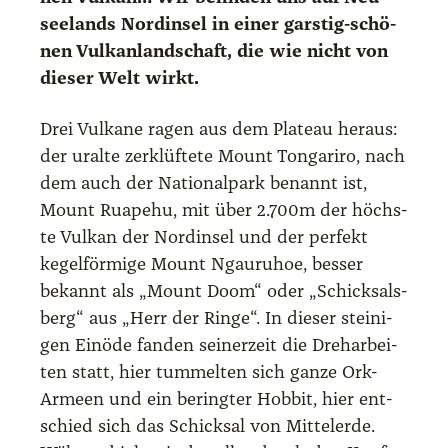
see­lands Nord­in­sel in einer gars­tig-schö­
nen Vul­kan­land­schaft, die wie nicht von
die­ser Welt wirkt.
Drei Vul­ka­ne ragen aus dem Pla­teau her­aus:
der uralte zer­klüf­te­te Mount Ton­ga­ri­ro, nach
dem auch der Natio­nal­park benannt ist,
Mount Rua­pe­hu, mit über 2.700m der höchs­
te Vul­kan der Nord­in­sel und der per­fekt
kegel­för­mi­ge Mount Ngau­ru­hoe, bes­ser
bekannt als „Mount Doom“ oder „Schick­sals­
berg“ aus „Herr der Rin­ge“. In die­ser stei­ni­
gen Ein­öde fan­den sei­ner­zeit die Dreh­ar­bei­
ten statt, hier tum­mel­ten sich gan­ze Ork-
Armeen und ein bering­ter Hob­bit, hier ent­
schied sich das Schick­sal von Mit­tel­er­de.