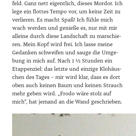
feld. Ganz nett eigent­lich, die­ses Mordor. Ich
lege ein flot­tes Tem­po vor, um kei­ne Zeit zu
ver­lie­ren. Es macht Spaß! Ich füh­le mich
wach wer­den und genie­ße es, nur mit mir
allei­ne durch die­se Land­schaft zu mar­schie­
ren. Mein Kopf wird frei. Ich las­se mei­ne
Gedan­ken schwei­fen und sau­ge die Umge­
bung in mich auf. Nach 1 ½ Stun­den ein
Etap­pen­ziel: das letz­te und ein­zi­ge Klo­häus­
chen des Tages – mir wird klar, dass es dort
oben auch kei­nen Baum und kei­nen Strauch
mehr geben wird. „Fro­do wäre stolz auf
mich“, hat jemand an die Wand geschrie­ben.