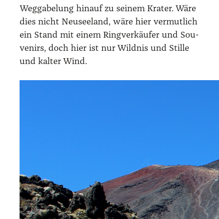
Weg­ga­be­lung hin­auf zu sei­nem Kra­ter. Wäre
dies nicht Neu­see­land, wäre hier ver­mut­lich
ein Stand mit einem Ring­ver­käu­fer und Sou­
ve­nirs, doch hier ist nur Wild­nis und Stil­le
und kal­ter Wind.