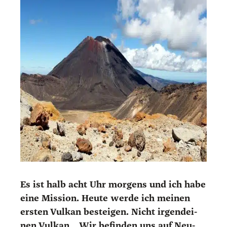
Es ist halb acht Uhr mor­gens und ich habe
eine Mis­si­on. Heu­te wer­de ich mei­nen
ers­ten Vul­kan bestei­gen. Nicht irgend­ei­
nen Vul­kan… Wir befin­den uns auf Neu­