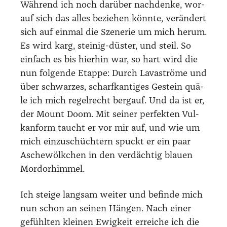
Wäh­rend ich noch dar­über nach­den­ke, wor­
auf sich das alles bezie­hen könn­te, ver­än­dert
sich auf ein­mal die Sze­ne­rie um mich her­um.
Es wird karg, stei­nig-düs­ter, und steil. So
ein­fach es bis hier­hin war, so hart wird die
nun fol­gen­de Etap­pe: Durch Lava­strö­me und
über schwar­zes, scharf­kan­ti­ges Gestein quä­
le ich mich regel­recht berg­auf. Und da ist er,
der Mount Doom. Mit sei­ner per­fek­ten Vul­
kan­form taucht er vor mir auf, und wie um
mich ein­zu­schüch­tern spuckt er ein paar
Asche­wölk­chen in den ver­däch­tig blau­en
Mordor­him­mel.
Ich stei­ge lang­sam wei­ter und befin­de mich
nun schon an sei­nen Hän­gen. Nach einer
gefühl­ten klei­nen Ewig­keit errei­che ich die