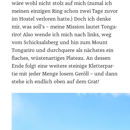
wäre wohl nicht stolz auf mich (zumal ich
mei­nen ein­zi­gen Ring schon zwei Tage zuvor
im Hos­tel ver­lo­ren hat­te.) Doch ich den­ke
mir, was soll’s – mei­ne Mis­si­on lau­tet Ton­ga­
ri­ro! Also wen­de ich mich nach links, weg
vom Schick­sals­berg und hin zum Mount
Ton­ga­ri­ro und durch­que­re als nächs­tes ein
fla­ches, wüs­ten­ar­ti­ges Pla­teau. An des­sen
Ende folgt eine wei­te­re stei­ni­ge Klet­ter­par­
tie mit jeder Men­ge losem Geröll – und dann
ste­he ich end­lich oben auf dem Grat!