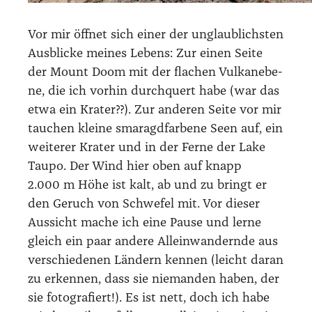
Vor mir öff­net sich einer der unglaub­lichs­ten
Aus­bli­cke mei­nes Lebens: Zur einen Sei­te
der Mount Doom mit der fla­chen Vul­ka­ne­be­
ne, die ich vor­hin durch­quert habe (war das
etwa ein Kra­ter??). Zur ande­ren Sei­te vor mir
tau­chen klei­ne sma­ragd­far­be­ne Seen auf, ein
wei­te­rer Kra­ter und in der Fer­ne der Lake
Tau­po. Der Wind hier oben auf knapp
2.000 m Höhe ist kalt, ab und zu bringt er
den Geruch von Schwe­fel mit. Vor die­ser
Aus­sicht mache ich eine Pau­se und ler­ne
gleich ein paar ande­re Allein­wan­dern­de aus
ver­schie­de­nen Län­dern ken­nen (leicht dar­an
zu erken­nen, dass sie nie­man­den haben, der
sie foto­gra­fiert!). Es ist nett, doch ich habe