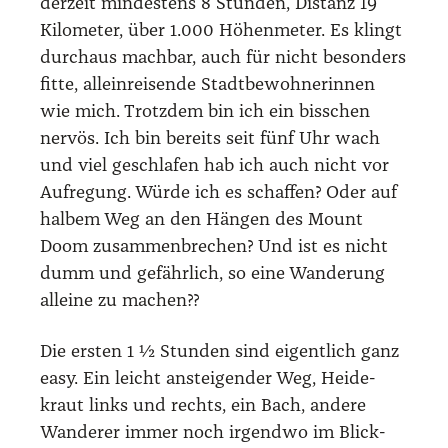
der­zeit min­des­tens 8 Stun­den, Distanz 19
Kilo­me­ter, über 1.000 Höhen­me­ter. Es klingt
durch­aus mach­bar, auch für nicht beson­ders
fit­te, allein­rei­sen­de Stadt­be­woh­ne­rin­nen
wie mich. Trotz­dem bin ich ein biss­chen
ner­vös. Ich bin bereits seit fünf Uhr wach
und viel geschla­fen hab ich auch nicht vor
Auf­re­gung. Wür­de ich es schaf­fen? Oder auf
hal­bem Weg an den Hän­gen des Mount
Doom zusam­men­bre­chen? Und ist es nicht
dumm und gefähr­lich, so eine Wan­de­rung
allei­ne zu machen??
Die ers­ten 1 ½ Stun­den sind eigent­lich ganz
easy. Ein leicht anstei­gen­der Weg, Hei­de­
kraut links und rechts, ein Bach, ande­re
Wan­de­rer immer noch irgend­wo im Blick­