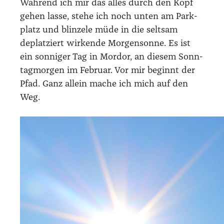
Wäh­rend ich mir das alles durch den Kopf
gehen las­se, ste­he ich noch unten am Park­
platz und blin­ze­le müde in die selt­sam
deplat­ziert wir­ken­de Mor­gen­son­ne. Es ist
ein son­ni­ger Tag in Mordor, an die­sem Sonn­
tag­mor­gen im Febru­ar. Vor mir beginnt der
Pfad. Ganz allein mache ich mich auf den
Weg.