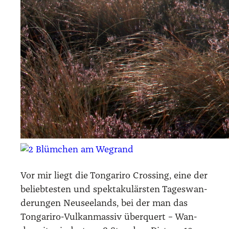
Vor mir liegt die Ton­ga­ri­ro Crossing, eine der
belieb­tes­ten und spek­ta­ku­lärs­ten Tages­wan­
de­run­gen Neu­see­lands, bei der man das
Ton­ga­ri­ro-Vul­kan­mas­siv über­quert – Wan­