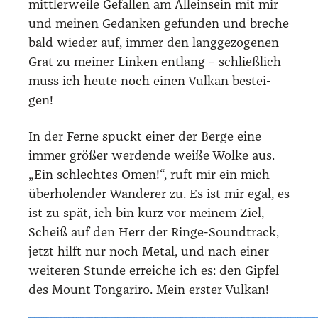
mitt­ler­wei­le Gefal­len am Allein­sein mit mir
und mei­nen Gedan­ken gefun­den und bre­che
bald wie­der auf, immer den lang­ge­zo­ge­nen
Grat zu mei­ner Lin­ken ent­lang – schließ­lich
muss ich heu­te noch einen Vul­kan bestei­
gen!
In der Fer­ne spuckt einer der Ber­ge eine
immer grö­ßer wer­den­de wei­ße Wol­ke aus.
„Ein schlech­tes Omen!“, ruft mir ein mich
über­ho­len­der Wan­de­rer zu. Es ist mir egal, es
ist zu spät, ich bin kurz vor mei­nem Ziel,
Scheiß auf den Herr der Rin­ge-Sound­track,
jetzt hilft nur noch Metal, und nach einer
wei­te­ren Stun­de errei­che ich es: den Gip­fel
des Mount Ton­ga­ri­ro. Mein ers­ter Vul­kan!