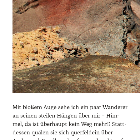
Mit blo­ßem Auge sehe ich ein paar Wan­de­rer
an sei­nen stei­len Hän­gen über mir – Him­
mel, da ist über­haupt kein Weg mehr!? Statt­
des­sen quä­len sie sich quer­feld­ein über