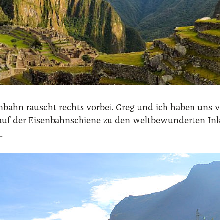
en­bahn rauscht rechts vor­bei. Greg und ich haben uns v
auf der Eisen­bahn­schie­ne zu den welt­be­wun­der­ten I
.