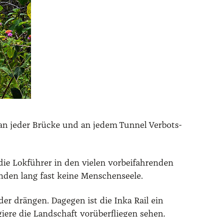
an jeder Brü­cke und an jedem Tun­nel Ver­bots­
e Lok­füh­rer in den vie­len vor­bei­fah­ren­den
­den lang fast kei­ne Men­schen­see­le.
er drän­gen. Dage­gen ist die Inka Rail ein
ie­re die Land­schaft vor­über­flie­gen sehen.