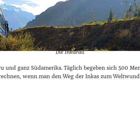
Die Inka­rail
Peru und ganz Süd­ame­ri­ka. Täg­lich bege­ben sich 500 M
ech­nen, wenn man den Weg der Inkas zum Welt­wun­der 