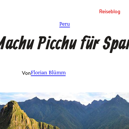
Rei­se­blog
Peru
Machu Picchu für Spa
Von
Florian Blümm