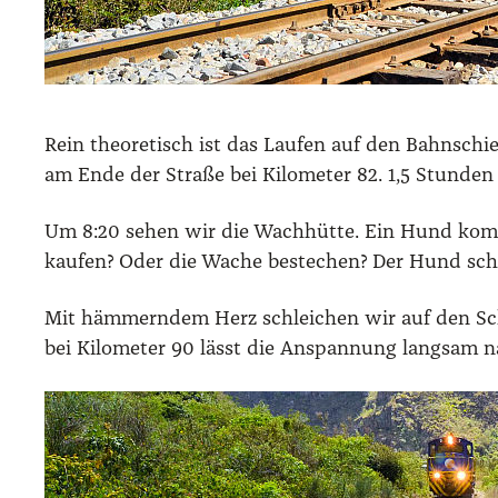
Rein theo­re­tisch ist das Lau­fen auf den Bahn­schi
am Ende der Stra­ße bei Kilo­me­ter 82. 1,5 Stun­den 
Um 8:20 sehen wir die Wach­hüt­te. Ein Hund kommt u
kau­fen? Oder die Wache bestechen? Der Hund sch
Mit häm­mern­dem Herz schlei­chen wir auf den Schi
bei Kilo­me­ter 90 lässt die Anspan­nung lang­sam n