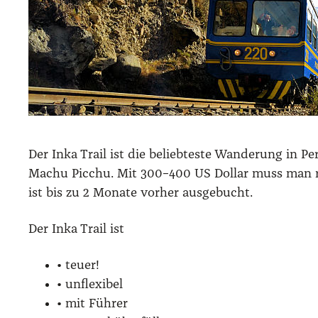
Der Inka Trail ist die belieb­tes­te Wan­de­rung in 
Machu Pic­chu. Mit 300–400 US Dol­lar muss man r
ist bis zu 2 Mona­te vor­her aus­ge­bucht.
Der Inka Trail ist
• teu­er!
• unfle­xi­bel
• mit Füh­rer