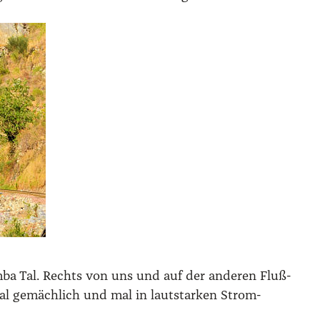
am­ba Tal. Rechts von uns und auf der ande­ren Fluß­
mal gemäch­lich und mal in laut­star­ken Strom­