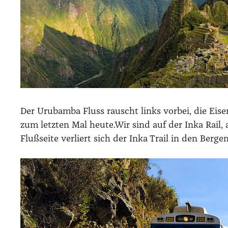
Der Uru­bam­ba Fluss rauscht links vor­bei, die Eis
zum letz­ten Mal heute.Wir sind auf der Inka Rail, 
Fluß­sei­te ver­liert sich der Inka Trail in den Ber­gen