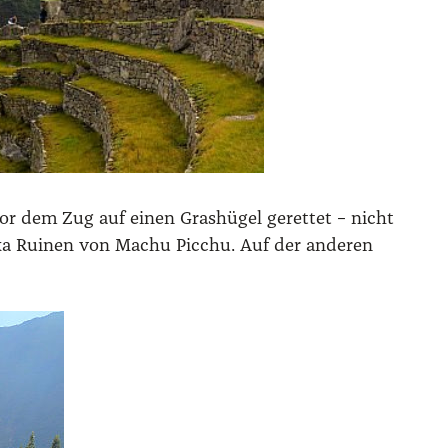
or dem Zug auf einen Gras­hü­gel geret­tet – nicht
nka Rui­nen von Machu Pic­chu. Auf der ande­ren