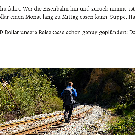
­chu fährt. Wer die Eisen­bahn hin und zurück nimmt, ist
­lar einen Monat lang zu Mit­tag essen kann: Sup­pe, Ha
SD Dol­lar unse­re Rei­se­kas­se schon genug geplün­dert: 