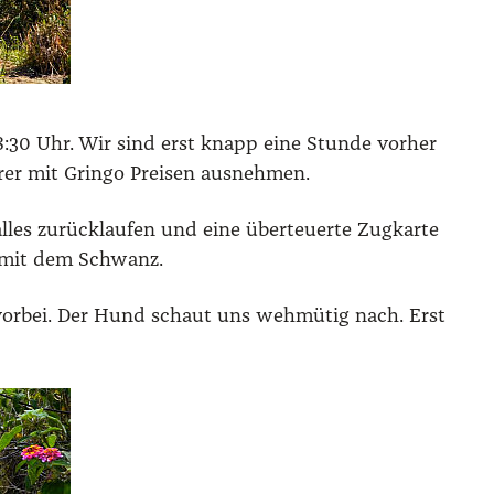
 8:30 Uhr. Wir sind erst knapp eine Stun­de vor­her
rer mit Grin­go Prei­sen aus­neh­men.
s zurück­lau­fen und eine über­teu­er­te Zug­kar­te
s mit dem Schwanz.
vor­bei. Der Hund schaut uns weh­mü­tig nach. Erst