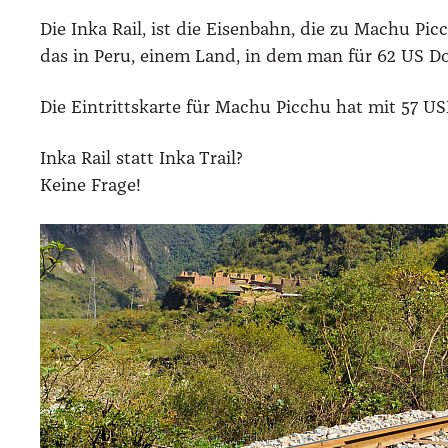
Die Inka Rail, ist die Eisen­bahn, die zu Machu Pic
das in Peru, einem Land, in dem man für 62 US Dol
Die Ein­tritts­kar­te für Machu Pic­chu hat mit 57 U
Inka Rail statt Inka Trail?
Kei­ne Fra­ge!