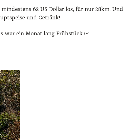
 min­des­tens 62 US Dol­lar los, für nur 28km. Und
upt­spei­se und Getränk!
Das war ein Monat lang Früh­stück (-;