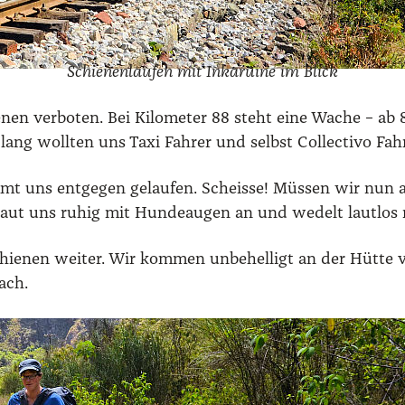
Schie­nen­lau­fen mit Inka­rui­ne im Blick
e­nen ver­bo­ten. Bei Kilo­me­ter 88 steht eine Wache – ab
lang woll­ten uns Taxi Fah­rer und selbst Coll­ec­tivo Fah­
ns ent­ge­gen gelau­fen. Scheis­se! Müs­sen wir nun alle
aut uns ruhig mit Hun­de­au­gen an und wedelt laut­lo
e­nen wei­ter. Wir kom­men unbe­hel­ligt an der Hüt­te 
ach.