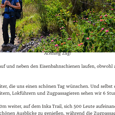
Ach­tung Zug!
 auf und neben den Eisen­bahn­schie­nen lau­fen, obwohl 
ei­ter, die uns einen schö­nen Tag wün­schen. Und selbst di
tern, Lok­füh­rern und Zug­pas­sa­gie­ren sehen wir 6 Stun
wei­ter, auf dem Inka Trail, sich 500 Leu­te auf­ein­an­d
chö­nen Aus­bli­cke zu genie­ßen, wäh­rend die Zug­pas­sa­g