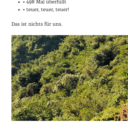
• 498 Mal über­füllt
• teu­er, teu­er, teu­er!
Das ist nichts für uns.