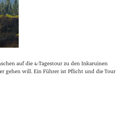
en­schen auf die 4‑Tagestour zu den Inka­rui­nen
gehen will. Ein Füh­rer ist Pflicht und die Tour