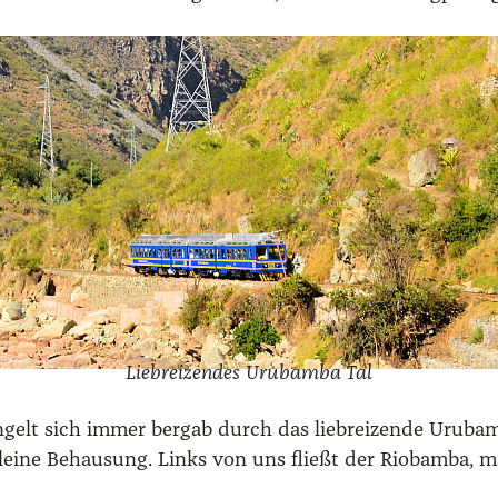
Lieb­rei­zen­des Uru­bam­ba Tal
n­gelt sich immer berg­ab durch das lieb­rei­zen­de Uru­b
lei­ne Behau­sung. Links von uns fließt der Rio­bam­ba, 