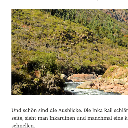
Und schön sind die Aus­bli­cke. Die Inka Rail schlä
sei­te, sieht man Inka­rui­nen und manch­mal eine k
schnel­len.