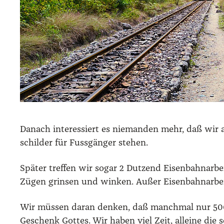
Danach inter­es­siert es nie­man­den mehr, daß wir
schil­der für Fuss­gän­ger ste­hen.
Spä­ter tref­fen wir sogar 2 Dut­zend Eisen­bahn­ar­b
Zügen grin­sen und win­ken. Außer Eisen­bahn­ar­bei­
Wir müs­sen dar­an den­ken, daß manch­mal nur 500m 
Geschenk Got­tes. Wir haben viel Zeit, allei­ne die s