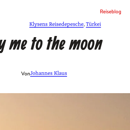
Rei­se­blog
Klysens Reisedepesche
, 
Türkei
y me to the moon
Von
Johannes Klaus