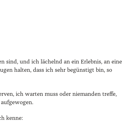
en sind, und ich lächelnd an ein Erleb­nis, an eine
gen hal­ten, dass ich sehr begüns­tigt bin, so
­ven, ich war­ten muss oder nie­man­den tref­fe,
 auf­ge­wo­gen.
ch ken­ne: