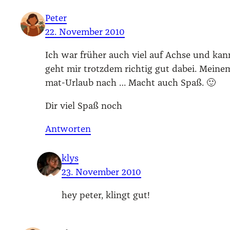
Peter
22. November 2010
Ich war frü­her auch viel auf Ach­se und kann
geht mir trotz­dem rich­tig gut dabei. Mei­
mat-Urlaub nach … Macht auch Spaß. 🙂
Dir viel Spaß noch
Antworten
klys
23. November 2010
hey peter, klingt gut!