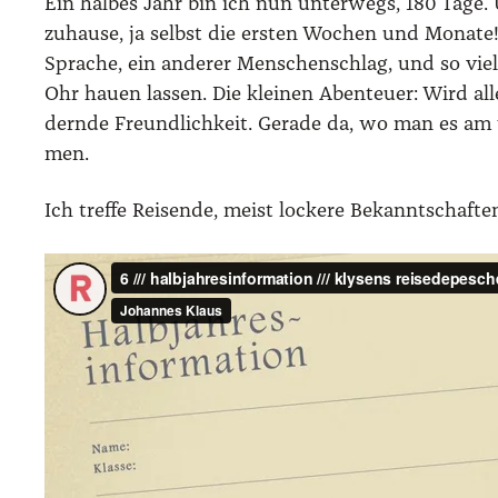
Ein hal­bes Jahr bin ich nun unter­wegs, 180 Tage. 
zuhau­se, ja selbst die ers­ten Wochen und Mona­te!
Spra­che, ein ande­rer Men­schen­schlag, und so vie­
Ohr hau­en las­sen. Die klei­nen Aben­teu­er: Wird al
dern­de Freund­lich­keit. Gera­de da, wo man es am
men.
Ich tref­fe Rei­sen­de, meist locke­re Bekannt­schaf­