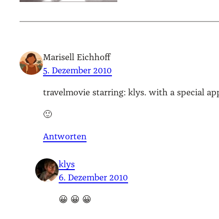
Marisell Eichhoff
5. Dezember 2010
tra­vel­mo­vie star­ring: klys. with a spe­cial
🙂
Antworten
klys
6. Dezember 2010
😀 😀 😀