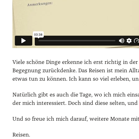
Vie­le schö­ne Din­ge erken­ne ich erst rich­tig in
Begeg­nung zurück­den­ke. Das Rei­sen ist mein All
etwas tun zu kön­nen. Ich kann so viel erle­ben, und 
Natür­lich gibt es auch die Tage, wo ich mich ein­s
der mich inter­es­siert. Doch sind die­se sel­ten, u
Und so freue ich mich dar­auf, wei­te­re Mona­te mit 
Rei­sen.