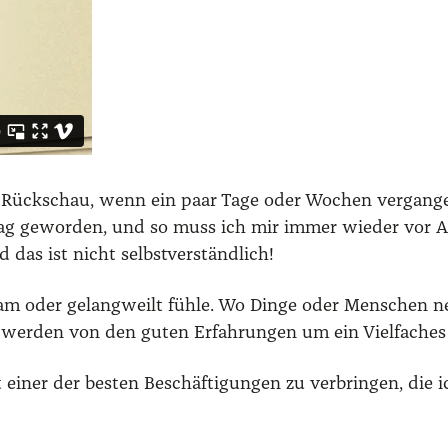
 der Rück­schau, wenn ein paar Tage oder Wochen ver­gan­g
­tag gewor­den, und so muss ich mir immer wie­der vor Au
das ist nicht selbst­ver­ständ­lich!
am oder gelang­weilt füh­le. Wo Din­ge oder Men­schen ner
nd wer­den von den guten Erfah­run­gen um ein Viel­fa­ches
einer der bes­ten Beschäf­ti­gun­gen zu ver­brin­gen, die i