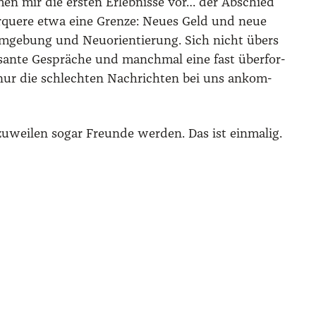
en mir die ers­ten Erleb­nis­se vor… der Abschied
r­que­re etwa eine Gren­ze: Neu­es Geld und neue
Umge­bung und Neu­ori­en­tie­rung. Sich nicht übers
s­san­te Gesprä­che und manch­mal eine fast über­for­
nur die schlech­ten Nach­rich­ten bei uns ankom­
zuwei­len sogar Freun­de wer­den. Das ist ein­ma­lig.