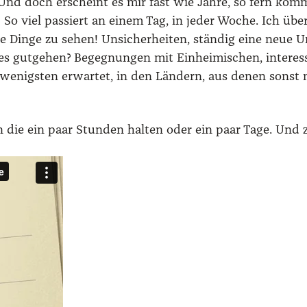
Und doch erscheint es mir fast wie Jah­re, so fern kom­m
 So viel pas­siert an einem Tag, in jeder Woche. Ich übe
le Din­ge zu sehen! Unsi­cher­hei­ten, stän­dig eine neue 
les gut­ge­hen? Begeg­nun­gen mit Ein­hei­mi­schen, inter­e
 wenigs­ten erwar­tet, in den Län­dern, aus denen sonst 
ten die ein paar Stun­den hal­ten oder ein paar Tage. Und 