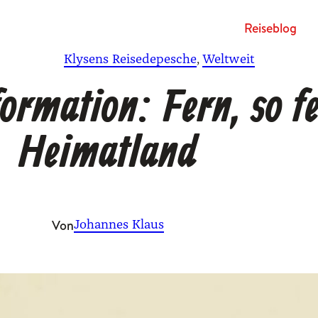
Rei­se­blog
Klysens Reisedepesche
, 
Weltweit
ormation: Fern, so f
Heimatland
Von
Johannes Klaus