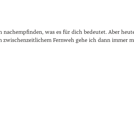
 nach­emp­fin­den, was es für dich bedeu­tet. Aber heu­te
nem zwi­schen­zeit­li­chem Fern­weh gehe ich dann immer