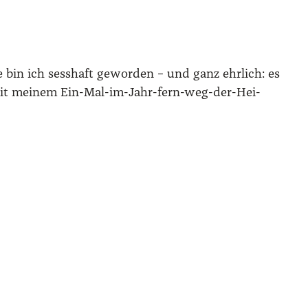
 bin ich sess­haft gewor­den – und ganz ehr­lich: es
 mit mei­nem Ein-Mal-im-Jahr-fern-weg-der-Hei­