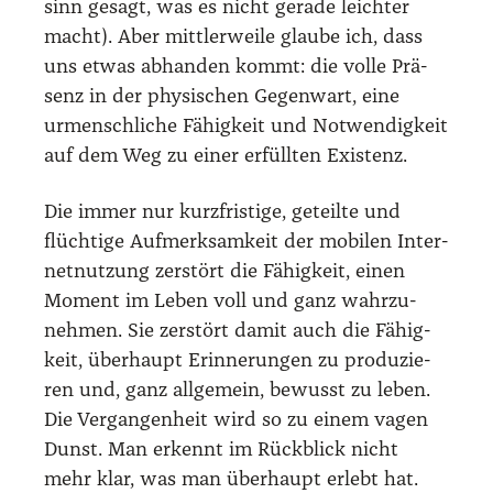
sinn gesagt, was es nicht gera­de leich­ter
macht). Aber mitt­ler­wei­le glau­be ich, dass
uns etwas abhan­den kommt: die vol­le Prä­
senz in der phy­si­schen Gegen­wart, eine
urmensch­li­che Fähig­keit und Not­wen­dig­keit
auf dem Weg zu einer erfüll­ten Exis­tenz.
Die immer nur kurz­fris­ti­ge, geteil­te und
flüch­ti­ge Auf­merk­sam­keit der mobi­len Inter­
net­nut­zung zer­stört die Fähig­keit, einen
Moment im Leben voll und ganz wahr­zu­
neh­men. Sie zer­stört damit auch die Fähig­
keit, über­haupt Erin­ne­run­gen zu pro­du­zie­
ren und, ganz all­ge­mein, bewusst zu leben.
Die Ver­gan­gen­heit wird so zu einem vagen
Dunst. Man erkennt im Rück­blick nicht
mehr klar, was man über­haupt erlebt hat.