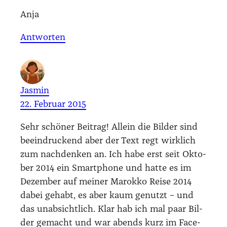
Anja
Antworten
Jasmin
22. Februar 2015
Sehr schö­ner Bei­trag! Allein die Bil­der sind
beein­dru­ckend aber der Text regt wirk­lich
zum nach­den­ken an. Ich habe erst seit Okto­
ber 2014 ein Smart­phone und hat­te es im
Dezem­ber auf mei­ner Marok­ko Rei­se 2014
dabei gehabt, es aber kaum genutzt – und
das unab­sicht­lich. Klar hab ich mal paar Bil­
der gemacht und war abends kurz im Face­