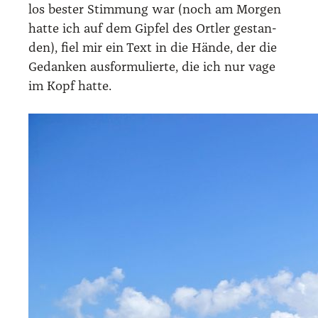
los bes­ter Stim­mung war (noch am Mor­gen
hat­te ich auf dem Gip­fel des Ort­ler gestan­
den), fiel mir ein Text in die Hän­de, der die
Gedan­ken aus­for­mu­lier­te, die ich nur vage
im Kopf hat­te.