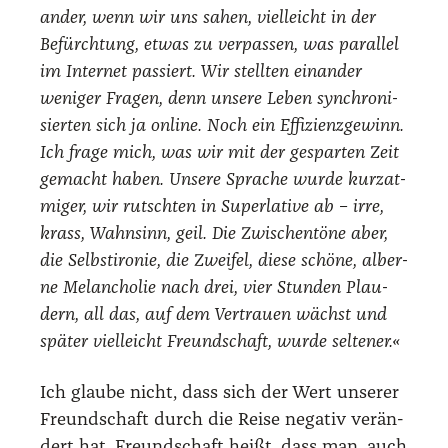
an­der, wenn wir uns sahen, viel­leicht in der
Befürch­tung, etwas zu ver­pas­sen, was par­al­lel
im Inter­net pas­siert. Wir stell­ten ein­an­der
weni­ger Fra­gen, denn unse­re Leben syn­chro­ni­
sier­ten sich ja online. Noch ein Effi­zi­enz­ge­winn.
Ich fra­ge mich, was wir mit der gespar­ten Zeit
gemacht haben. Unse­re Spra­che wur­de kurz­at­
mi­ger, wir rutsch­ten in Super­la­ti­ve ab – irre,
krass, Wahn­sinn, geil. Die Zwi­schen­tö­ne aber,
die Selbst­iro­nie, die Zwei­fel, die­se schö­ne, alber­
ne Melan­cho­lie nach drei, vier Stun­den Plau­
dern, all das, auf dem Ver­trau­en wächst und
spä­ter viel­leicht Freund­schaft, wur­de sel­te­ner.«
Ich glau­be nicht, dass sich der Wert unse­rer
Freund­schaft durch die Rei­se nega­tiv ver­än­
dert hat. Freund­schaft heißt, dass man, auch