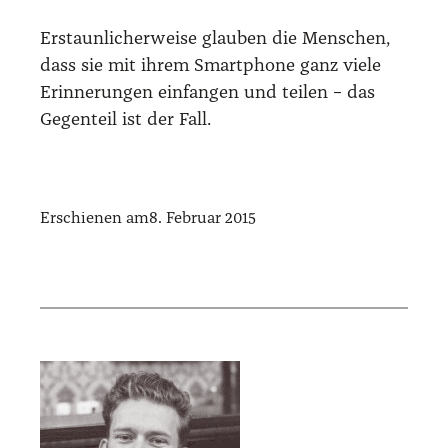
Erstaun­li­cher­wei­se glau­ben die Men­schen,
dass sie mit ihrem Smart­phone ganz vie­le
Erin­ne­run­gen ein­fan­gen und tei­len – das
Gegen­teil ist der Fall.
Erschienen am
8. Februar 2015