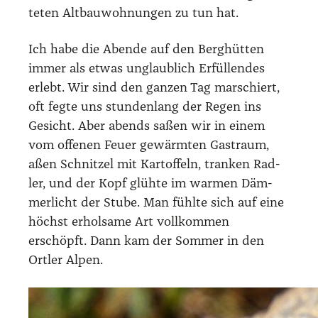
te­ten Alt­bau­woh­nun­gen zu tun hat.
Ich habe die Aben­de auf den Berg­hüt­ten
immer als etwas unglaub­lich Erfül­len­des
erlebt. Wir sind den gan­zen Tag mar­schiert,
oft feg­te uns stun­den­lang der Regen ins
Gesicht. Aber abends saßen wir in einem
vom offe­nen Feu­er gewärm­ten Gast­raum,
aßen Schnit­zel mit Kar­tof­feln, tran­ken Rad­
ler, und der Kopf glüh­te im war­men Däm­
mer­licht der Stu­be. Man fühl­te sich auf eine
höchst erhol­sa­me Art voll­kom­men
erschöpft. Dann kam der Som­mer in den
Ort­ler Alpen.