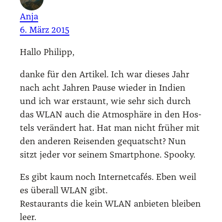
Anja
6. März 2015
Hal­lo Phil­ipp,
dan­ke für den Arti­kel. Ich war die­ses Jahr
nach acht Jah­ren Pau­se wie­der in Indi­en
und ich war erstaunt, wie sehr sich durch
das WLAN auch die Atmo­sphä­re in den Hos­
tels ver­än­dert hat. Hat man nicht frü­her mit
den ande­ren Rei­sen­den gequatscht? Nun
sitzt jeder vor sei­nem Smart­phone. Spoo­ky.
Es gibt kaum noch Inter­net­ca­fés. Eben weil
es über­all WLAN gibt.
Restau­rants die kein WLAN anbie­ten blei­ben
leer.