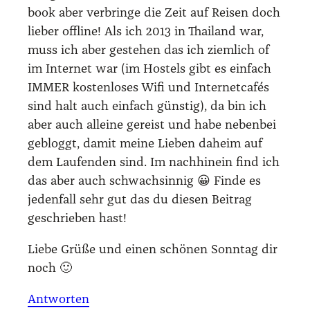
book aber ver­brin­ge die Zeit auf Rei­sen doch
lie­ber off­line! Als ich 2013 in Thai­land war,
muss ich aber geste­hen das ich ziem­lich of
im Inter­net war (im Hos­tels gibt es ein­fach
IMMER kos­ten­lo­ses Wifi und Inter­net­ca­fés
sind halt auch ein­fach güns­tig), da bin ich
aber auch allei­ne gereist und habe neben­bei
gebloggt, damit mei­ne Lie­ben daheim auf
dem Lau­fen­den sind. Im nach­hin­ein find ich
das aber auch schwach­sin­nig 😀 Fin­de es
jeden­fall sehr gut das du die­sen Bei­trag
geschrie­ben hast!
Lie­be Grü­ße und einen schö­nen Sonn­tag dir
noch 🙂
Antworten