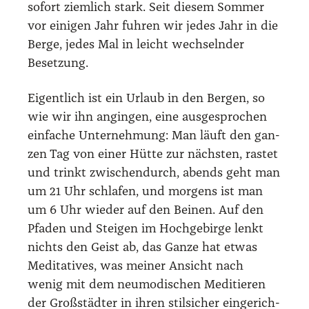
sofort ziem­lich stark. Seit die­sem Som­mer
vor eini­gen Jahr fuh­ren wir jedes Jahr in die
Ber­ge, jedes Mal in leicht wech­seln­der
Beset­zung.
Eigent­lich ist ein Urlaub in den Ber­gen, so
wie wir ihn angin­gen, eine aus­ge­spro­chen
ein­fa­che Unter­neh­mung: Man läuft den gan­
zen Tag von einer Hüt­te zur nächs­ten, ras­tet
und trinkt zwi­schen­durch, abends geht man
um 21 Uhr schla­fen, und mor­gens ist man
um 6 Uhr wie­der auf den Bei­nen. Auf den
Pfa­den und Stei­gen im Hoch­ge­bir­ge lenkt
nichts den Geist ab, das Gan­ze hat etwas
Medi­ta­ti­ves, was mei­ner Ansicht nach
wenig mit dem neu­mo­di­schen Medi­tie­ren
der Groß­städ­ter in ihren stil­si­cher ein­ge­rich­