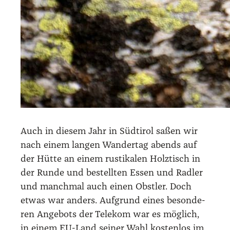
Auch in die­sem Jahr in Süd­ti­rol saßen wir
nach einem lan­gen Wan­der­tag abends auf
der Hüt­te an einem rus­ti­ka­len Holz­tisch in
der Run­de und bestell­ten Essen und Rad­ler
und manch­mal auch einen Obst­ler. Doch
etwas war anders. Auf­grund eines beson­de­
ren Ange­bots der Tele­kom war es mög­lich,
in einem EU-Land sei­ner Wahl kos­ten­los im