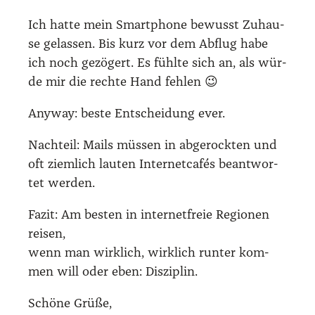
Ich hat­te mein Smart­phone bewusst Zuhau­
se gelas­sen. Bis kurz vor dem Abflug habe
ich noch gezö­gert. Es fühl­te sich an, als wür­
de mir die rech­te Hand feh­len 😉
Any­way: bes­te Ent­schei­dung ever.
Nach­teil: Mails müs­sen in abge­rock­ten und
oft ziem­lich lau­ten Inter­net­ca­fés beant­wor­
tet wer­den.
Fazit: Am bes­ten in inter­net­freie Regio­nen
rei­sen,
wenn man wirk­lich, wirk­lich run­ter kom­
men will oder eben: Dis­zi­plin.
Schö­ne Grü­ße,