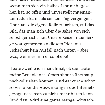
wenn man sich ein hal­bes Jahr nicht gese­
hen hat, so offen und unver­stellt mit­ein­an­
der reden kann, als sei kein Tag ver­gan­gen.
Ohne auf die eige­ne Rol­le zu ach­ten, auf das
Bild, das man sich über die Jah­re von sich
selbst gemacht hat. Unse­re Rei­se in die Ber­
ge war gemes­sen an die­sem Ide­al mit
Sicher­heit kein Aus­fall nach unten – aber
was, wenn es immer so blie­be?
Heu­te zweif­le ich manch­mal, ob die Leu­te
mei­ne Beden­ken zu Smart­phones über­haupt
nach­voll­zie­hen kön­nen. Und es wur­de schon
so viel über die Aus­wir­kun­gen des Inter­nets
gesagt, dass man es nicht mehr hören kann
(und dazu wird eine gan­ze Men­ge Schwach­