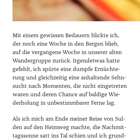
Mit einem gewis­sen Bedau­ern blick­te ich,
der noch eine Woche in den Ber­gen blieb,
auf die ver­gan­ge­ne Woche in unse­rer alten
Wan­der­grup­pe zurück. Irgend­et­was hat­te
gefehlt, ich spür­te eine dump­fe Ernüch­te­
rung und gleich­zei­tig eine anhal­ten­de Sehn­
sucht nach Momen­ten, die nicht ein­ge­tre­ten
waren und deren Chan­ce auf bal­di­ge Wie­
der­ho­lung in unbe­stimm­ba­rer Fer­ne lag.
Als ich mich am Ende mei­ner Rei­se von Sul­
den auf den Heim­weg mach­te, die Nach­mit­
tags­son­ne satt ins Tal schien und ich grund­