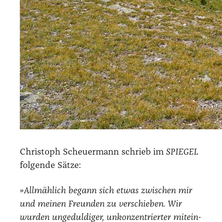
Chris­toph Scheu­er­mann schrieb im
SPIEGEL
fol­gen­de Sät­ze:
»All­mäh­lich begann sich etwas zwi­schen mir
und mei­nen Freun­den zu ver­schie­ben. Wir
wur­den unge­dul­di­ger, unkon­zen­trier­ter mit­ein­