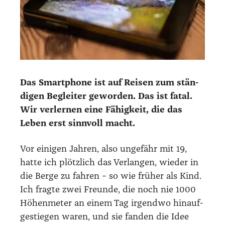
Das Smart­phone ist auf Rei­sen zum stän­
di­gen Beglei­ter gewor­den. Das ist fatal.
Wir ver­ler­nen eine Fähig­keit, die das
Leben erst sinn­voll macht.
Vor eini­gen Jah­ren, also unge­fähr mit 19,
hat­te ich plötz­lich das Ver­lan­gen, wie­der in
die Ber­ge zu fah­ren – so wie frü­her als Kind.
Ich frag­te zwei Freun­de, die noch nie 1000
Höhen­me­ter an einem Tag irgend­wo hin­auf­
ge­stie­gen waren, und sie fan­den die Idee