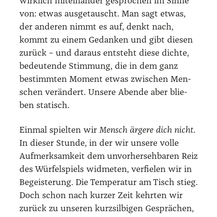
wirk­lich mit­ein­an­der gespro­chen im Sin­ne
von: etwas aus­ge­tauscht. Man sagt etwas,
der ande­ren nimmt es auf, denkt nach,
kommt zu einem Gedan­ken und gibt die­sen
zurück – und dar­aus ent­steht die­se dich­te,
bedeu­ten­de Stim­mung, die in dem ganz
bestimm­ten Moment etwas zwi­schen Men­
schen ver­än­dert. Unse­re Aben­de aber blie­
ben sta­tisch.
Ein­mal spiel­ten wir
Mensch ärge­re dich nicht
.
In die­ser Stun­de, in der wir unse­re vol­le
Auf­merk­sam­keit dem unvor­her­seh­ba­ren Reiz
des Wür­fel­spiels wid­me­ten, ver­fie­len wir in
Begeis­te­rung. Die Tem­pe­ra­tur am Tisch stieg.
Doch schon nach kur­zer Zeit kehr­ten wir
zurück zu unse­ren kurz­sil­bi­gen Gesprä­chen,