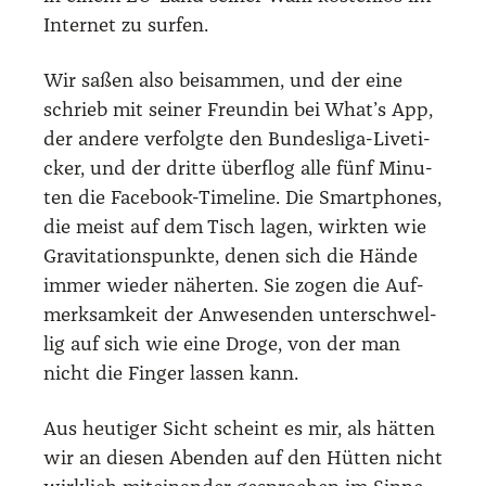
Inter­net zu sur­fen.
Wir saßen also bei­sam­men, und der eine
schrieb mit sei­ner Freun­din bei What’s App,
der ande­re ver­folg­te den Bun­des­li­ga-Live­ti­
cker, und der drit­te über­flog alle fünf Minu­
ten die Face­book-Time­line. Die Smart­phones,
die meist auf dem Tisch lagen, wirk­ten wie
Gra­vi­ta­ti­ons­punk­te, denen sich die Hän­de
immer wie­der näher­ten. Sie zogen die Auf­
merk­sam­keit der Anwe­sen­den unter­schwel­
lig auf sich wie eine Dro­ge, von der man
nicht die Fin­ger las­sen kann.
Aus heu­ti­ger Sicht scheint es mir, als hät­ten
wir an die­sen Aben­den auf den Hüt­ten nicht