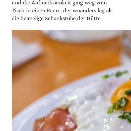
und die Auf­merk­sam­keit ging weg vom
Tisch in einen Raum, der woan­ders lag als
die hei­me­li­ge Schank­stu­be der Hüt­te.