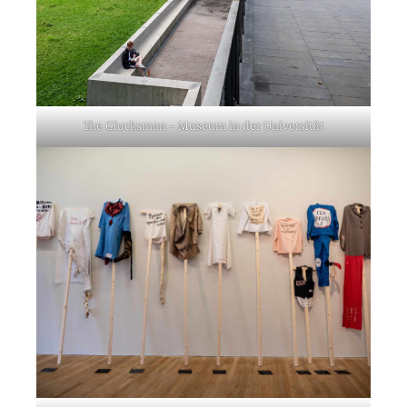
The Glucks­man – Muse­um in der Uni­ver­si­tät