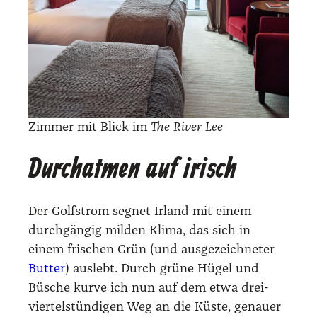
Zim­mer mit Blick im
The River Lee
Durchatmen auf irisch
Der Golf­strom seg­net Irland mit einem
durch­gän­gig mil­den Kli­ma, das sich in
einem fri­schen Grün (und aus­ge­zeich­ne­ter
But­ter
) aus­lebt. Durch grü­ne Hügel und
Büsche kur­ve ich nun auf dem etwa drei­
vier­tel­stün­di­gen Weg an die Küs­te, genau­er