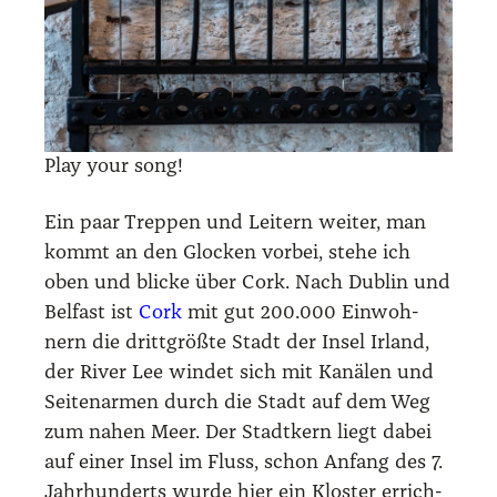
Play your song!
Ein paar Trep­pen und Lei­tern wei­ter, man
kommt an den Glo­cken vor­bei, ste­he ich
oben und bli­cke über Cork. Nach Dub­lin und
Bel­fast ist
Cork
mit gut 200.000 Ein­woh­
nern die dritt­größ­te Stadt der Insel Irland,
der River Lee win­det sich mit Kanä­len und
Sei­ten­ar­men durch die Stadt auf dem Weg
zum nahen Meer. Der Stadt­kern liegt dabei
auf einer Insel im Fluss, schon Anfang des 7.
Jahr­hun­derts wur­de hier ein Klos­ter errich­