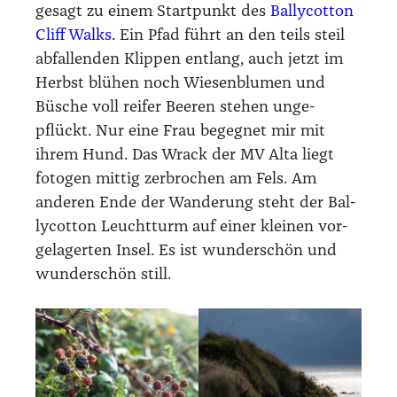
gesagt zu einem Start­punkt des
Bal­ly­cot­ton
Cliff Walks
. Ein Pfad führt an den teils steil
abfal­len­den Klip­pen ent­lang, auch jetzt im
Herbst blü­hen noch Wie­sen­blu­men und
Büsche voll rei­fer Bee­ren ste­hen unge­
pflückt. Nur eine Frau begeg­net mir mit
ihrem Hund. Das Wrack der MV Alta liegt
foto­gen mit­tig zer­bro­chen am Fels. Am
ande­ren Ende der Wan­de­rung steht der Bal­
ly­cot­ton Leucht­turm auf einer klei­nen vor­
ge­la­ger­ten Insel. Es ist wun­der­schön und
wun­der­schön still.