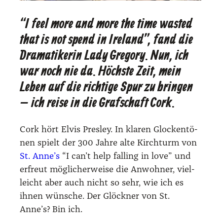
“I feel more and more the time wasted
that is not spend in Ireland”, fand die
Dramatikerin Lady Gregory. Nun, ich
war noch nie da. Höchste Zeit, mein
Leben auf die richtige Spur zu bringen
– ich reise in die Grafschaft Cork.
Cork hört Elvis Pres­ley. In kla­ren Glo­cken­tö­
nen spielt der 300 Jah­re alte Kirch­turm von
St. Anne’s
“I can’t help fal­ling in love” und
erfreut mög­li­cher­wei­se die Anwoh­ner, viel­
leicht aber auch nicht so sehr, wie ich es
ihnen wün­sche. Der Glöck­ner von St.
Anne’s? Bin ich.