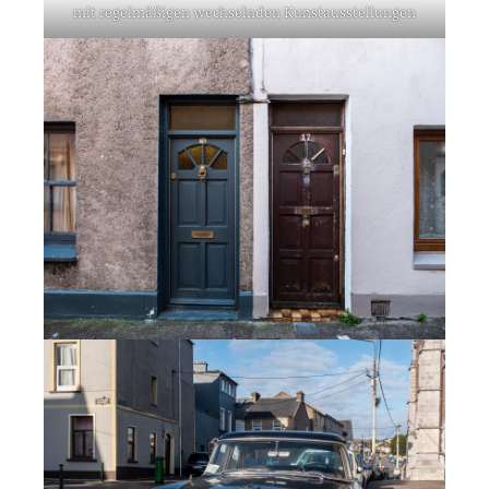
mit regel­mä­ßi­gen wech­seln­den Kunst­aus­stel­lun­gen