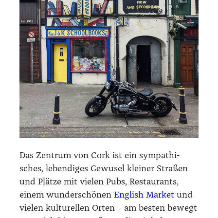
Das Zen­trum von Cork ist ein sym­pa­thi­
sches, leben­di­ges Gewu­sel klei­ner Stra­ßen
und Plät­ze mit vie­len Pubs, Restau­rants,
einem wun­der­schö­nen
Eng­lish Mar­ket
und
vie­len kul­tu­rel­len Orten – am bes­ten bewegt