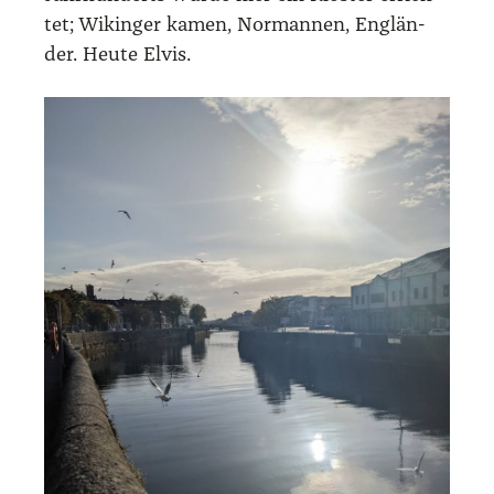
tet; Wikin­ger kamen, Nor­man­nen, Eng­län­
der. Heu­te Elvis.