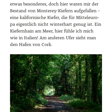
etwas beson­de­res, doch hier waren mir der
Bestand von Mon­terey-Kie­fern auf­ge­fal­len –
eine kali­for­ni­sche Kie­fer, die für Mit­tel­eu­ro­
pa eigent­lich nicht win­ter­hart genug ist. Ein
Kie­fern­hain am Meer, hier füh­le ich mich
wie in Ita­li­en! Am ande­ren Ufer sieht man
den Hafen von Cork.