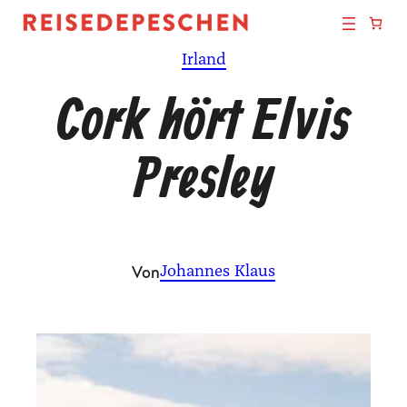
Zum
Inhalt
Irland
springen
Cork hört Elvis
Presley
Von
Johannes Klaus