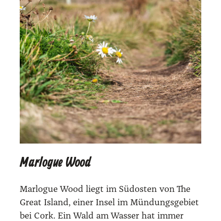
Marlogue Wood
Mar­lo­gue Wood liegt im Süd­os­ten von The
Gre­at Island, einer Insel im Mün­dungs­ge­biet
bei Cork. Ein Wald am Was­ser hat immer