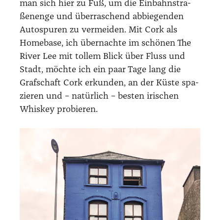
man sich hier zu Fuß, um die Ein­bahn­stra­
ßen­en­ge und über­ra­schend abbie­gen­den
Auto­spu­ren zu ver­mei­den. Mit Cork als
Home­ba­se, ich über­nach­te im schö­nen The
River Lee mit tol­lem Blick über Fluss und
Stadt, möch­te ich ein paar Tage lang die
Graf­schaft Cork erkun­den, an der Küs­te spa­
zie­ren und – natür­lich – bes­ten iri­schen
Whis­key pro­bie­ren.