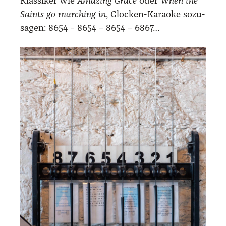
Klas­si­ker wie
Ama­zing Grace
oder
When the
Saints go mar­ching in
, Glo­cken-Karao­ke sozu­
sa­gen: 8654 – 8654 – 8654 – 6867…