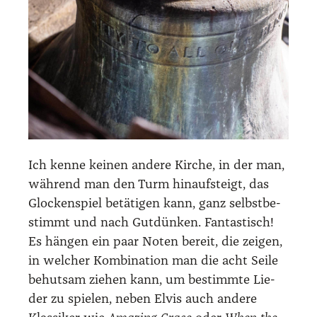
Ich ken­ne kei­nen ande­re Kir­che, in der man,
wäh­rend man den Turm hin­auf­steigt, das
Glo­cken­spiel betä­ti­gen kann, ganz selbst­be­
stimmt und nach Gut­dün­ken. Fan­tas­tisch!
Es hän­gen ein paar Noten bereit, die zei­gen,
in wel­cher Kom­bi­na­ti­on man die acht Sei­le
behut­sam zie­hen kann, um bestimm­te Lie­
der zu spie­len, neben Elvis auch ande­re