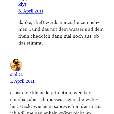
klys
6. April 2011
dan­ke, chef! werds mir zu her­zen neh­
men… und das mit dem was­ser und dem
rhein check ich dann mal noch aus, ob
das stimmt.
siolita
1. April 2011
es ist eine klei­ne kapi­tu­la­ti­on, weil bere­
chen­bar, aber ich mus­ses sagen: die wahr­
heit steckt wie beim sand­wich in der mit­te:
ich will mei­nen enkeln spä­ter nicht im