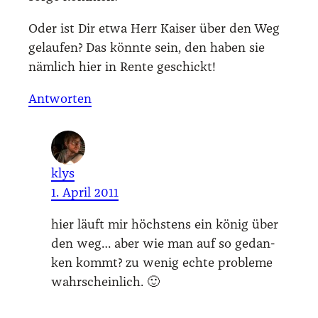
Oder ist Dir etwa Herr Kai­ser über den Weg
gelau­fen? Das könn­te sein, den haben sie
näm­lich hier in Ren­te geschickt!
Antworten
klys
1. April 2011
hier läuft mir höchs­tens ein könig über
den weg… aber wie man auf so gedan­
ken kommt? zu wenig ech­te pro­ble­me
wahr­schein­lich. 🙂