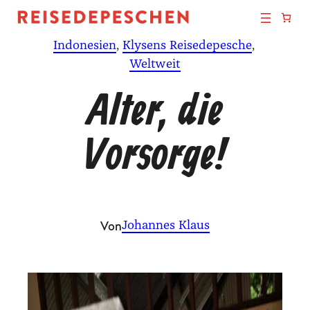
Zum
Inhalt
Indonesien
, 
Klysens Reisedepesche
, 
springen
Weltweit
Alter, die
Vorsorge!
Von
Johannes Klaus