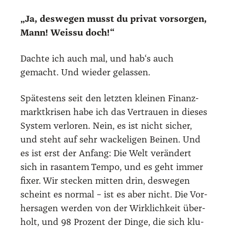
„Ja, des­we­gen musst du pri­vat vor­sor­gen,
Mann! Weis­su doch!“
Dach­te ich auch mal, und hab‘s auch
gemacht. Und wie­der gelas­sen.
Spä­tes­tens seit den letz­ten klei­nen Finanz­
markt­kri­sen habe ich das Ver­trau­en in die­ses
Sys­tem ver­lo­ren. Nein, es ist nicht sicher,
und steht auf sehr wacke­li­gen Bei­nen. Und
es ist erst der Anfang: Die Welt ver­än­dert
sich in rasan­tem Tem­po, und es geht immer
fixer. Wir ste­cken mit­ten drin, des­we­gen
scheint es nor­mal – ist es aber nicht. Die Vor­
her­sa­gen wer­den von der Wirk­lich­keit über­
holt, und 98 Pro­zent der Din­ge, die sich klu­