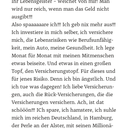
Ihr Lebens­geis­ter – wei­chet von mir! Man
wird nur reich, wenn man das Geld nicht
aus­gibt!!!
Also spaaaaaa­re ich!!! Ich geb nix mehr aus!!!
Ich inves­tie­re in mich sel­ber, ich ver­si­che­re
mich, die Lebens­ri­si­ken wie Berufs­un­fä­hig­
keit, mein Auto, mei­ne Gesund­heit. Ich lege
Monat für Monat mit mei­nen Mit­men­schen
etwas bei­sei­te. Und etwas in einen gro­ßen
Topf, den Ver­si­che­rungs­topf. Für die­ses und
für jenes Risi­ko. Denn ich bin ängst­lich. Und
ich tue was dage­gen! Ich lie­be Ver­si­che­run­
gen, auch die Rück-Ver­si­che­run­gen, die die
Ver­si­che­run­gen ver­si­chern. Ach, ist dat
schööön!!! ICh spa­re, ich hams­te­re, ich suh­le
mich im rei­chen Deutsch­land, in Ham­burg,
der Per­le an der Als­ter, mit sei­nen Mil­lio­nä­