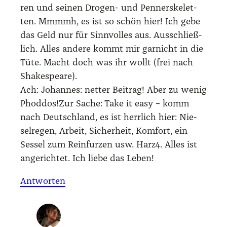
ren und sei­nen Dro­gen- und Pen­ner­ske­let­
ten. Mmmmh, es ist so schön hier! Ich gebe
das Geld nur für Sinn­vol­les aus. Aus­schließ­
lich. Alles ande­re kommt mir gar­nicht in die
Tüte. Macht doch was ihr wollt (frei nach
Shake­speare).
Ach: Johan­nes: net­ter Bei­trag! Aber zu wenig
Phoddos!Zur Sache: Take it easy – komm
nach Deutsch­land, es ist herr­lich hier: Nie­
sel­re­gen, Arbeit, Sicher­heit, Kom­fort, ein
Ses­sel zum Rein­fur­zen usw. Harz4. Alles ist
ange­rich­tet. Ich lie­be das Leben!
Antworten