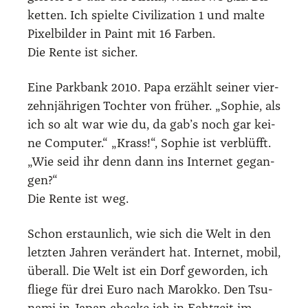
ket­ten. Ich spiel­te Civi­liza­ti­on 1 und mal­te
Pixel­bil­der in Paint mit 16 Far­ben.
Die Ren­te ist sicher.
Eine Park­bank 2010. Papa erzählt sei­ner vier­
zehn­jäh­ri­gen Toch­ter von frü­her. „Sophie, als
ich so alt war wie du, da gab’s noch gar kei­
ne Com­pu­ter.“ „Krass!“, Sophie ist ver­blüfft.
„Wie seid ihr denn dann ins Inter­net gegan­
gen?“
Die Ren­te ist weg.
Schon erstaun­lich, wie sich die Welt in den
letz­ten Jah­ren ver­än­dert hat. Inter­net, mobil,
über­all. Die Welt ist ein Dorf gewor­den, ich
flie­ge für drei Euro nach Marok­ko. Den Tsu­