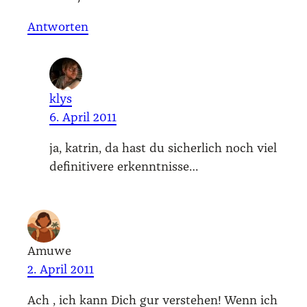
Antworten
klys
6. April 2011
ja, kat­rin, da hast du sicher­lich noch viel
defi­ni­ti­ve­re erkennt­nis­se…
Amuwe
2. April 2011
Ach , ich kann Dich gur ver­ste­hen! Wenn ich