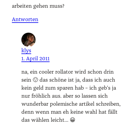
arbei­ten gehen muss?
Antworten
klys
1. April 2011
na, ein coo­ler rol­la­tor wird schon drin
sein 🙂 das schö­ne ist ja, dass ich auch
kein geld zum spa­ren hab – ich geb’s ja
nur fröh­lich aus. aber so las­sen sich
wun­der­bar pole­mi­sche arti­kel schrei­ben,
denn wenn man eh kei­ne wahl hat fällt
das wäh­len leicht… 😀