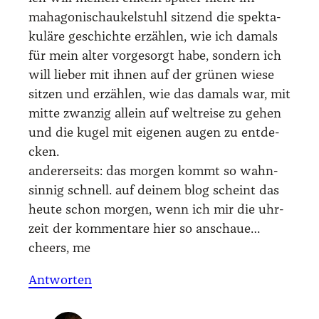
maha­go­nischau­kel­stuhl sit­zend die spek­ta­
ku­lä­re geschich­te erzäh­len, wie ich damals
für mein alter vor­ge­sorgt habe, son­dern ich
will lie­ber mit ihnen auf der grü­nen wie­se
sit­zen und erzäh­len, wie das damals war, mit
mit­te zwan­zig allein auf welt­rei­se zu gehen
und die kugel mit eige­nen augen zu ent­de­
cken.
ande­rer­seits: das mor­gen kommt so wahn­
sin­nig schnell. auf dei­nem blog scheint das
heu­te schon mor­gen, wenn ich mir die uhr­
zeit der kom­men­ta­re hier so anschaue…
cheers, me
Antworten