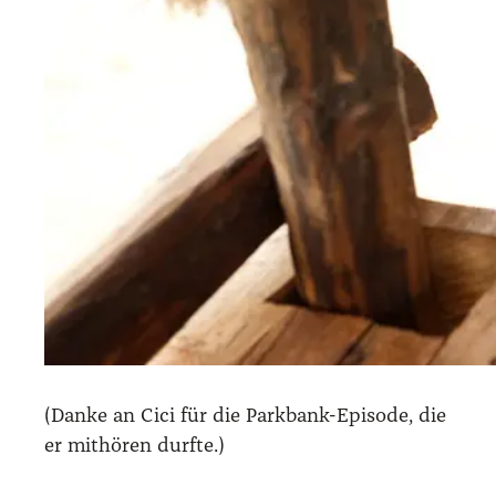
(Dan­ke an Cici für die Park­bank-Epi­so­de, die
er mit­hö­ren durf­te.)