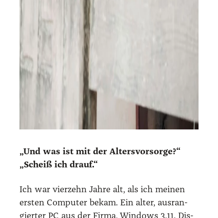
„Und was ist mit der Alters­vor­sor­ge?“
„Scheiß ich drauf.“
Ich war vier­zehn Jah­re alt, als ich mei­nen
ers­ten Com­pu­ter bekam. Ein alter, aus­ran­
gier­ter PC aus der Fir­ma, Win­dows 3.11. Dis­