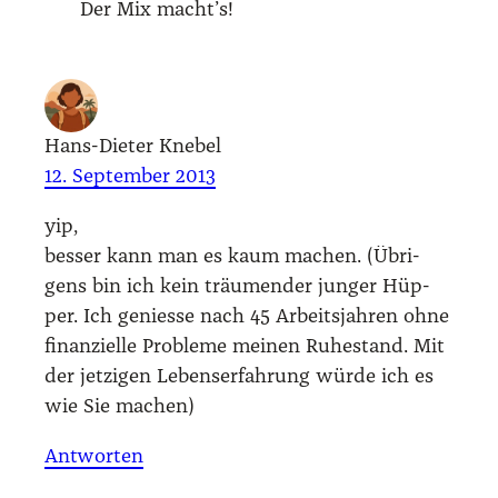
Der Mix macht’s!
Hans-Dieter Knebel
12. September 2013
yip,
bes­ser kann man es kaum machen. (Übri­
gens bin ich kein träu­men­der jun­ger Hüp­
per. Ich genies­se nach 45 Arbeits­jah­ren ohne
finan­zi­el­le Pro­ble­me mei­nen Ruhe­stand. Mit
der jet­zi­gen Lebens­er­fah­rung wür­de ich es
wie Sie machen)
Antworten