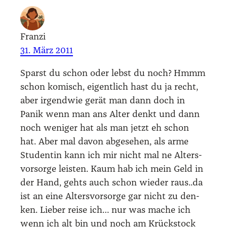
Franzi
31. März 2011
Sparst du schon oder lebst du noch? Hmmm
schon komisch, eigent­lich hast du ja recht,
aber irgend­wie gerät man dann doch in
Panik wenn man ans Alter denkt und dann
noch weni­ger hat als man jetzt eh schon
hat. Aber mal davon abge­se­hen, als arme
Stu­den­tin kann ich mir nicht mal ne Alters­
vor­sor­ge leis­ten. Kaum hab ich mein Geld in
der Hand, gehts auch schon wie­der raus..da
ist an eine Alters­vor­sor­ge gar nicht zu den­
ken. Lie­ber rei­se ich… nur was mache ich
wenn ich alt bin und noch am Krück­stock