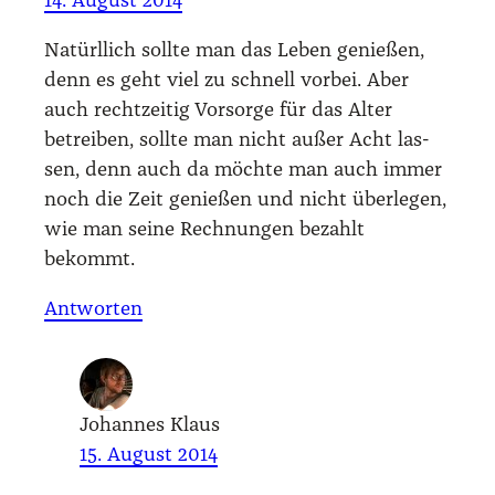
14. August 2014
Natürl­lich soll­te man das Leben genie­ßen,
denn es geht viel zu schnell vor­bei. Aber
auch recht­zei­tig Vor­sor­ge für das Alter
betrei­ben, soll­te man nicht außer Acht las­
sen, denn auch da möch­te man auch immer
noch die Zeit genie­ßen und nicht über­le­gen,
wie man sei­ne Rech­nun­gen bezahlt
bekommt.
Antworten
Johannes Klaus
15. August 2014