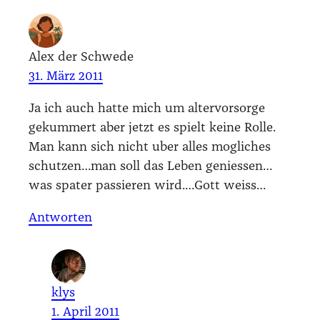
Alex der Schwede
31. März 2011
Ja ich auch hat­te mich um alter­vor­sor­ge
gekum­mert aber jetzt es spielt kei­ne Rol­le.
Man kann sich nicht uber alles mog­li­ches
schutzen…man soll das Leben geniessen…
was spa­ter pas­sie­ren wird.…Gott weiss…
Antworten
klys
1. April 2011