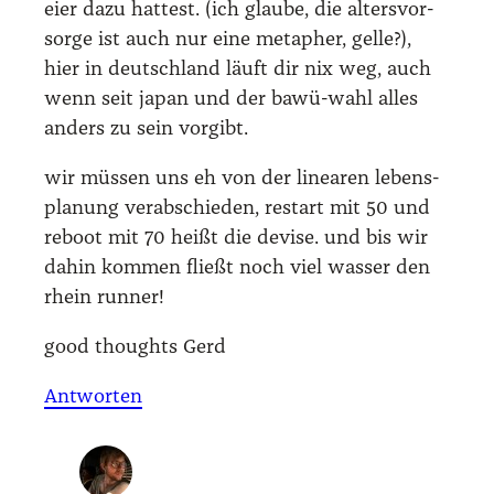
eier dazu hat­test. (ich glau­be, die alters­vor­
sor­ge ist auch nur eine meta­pher, gel­le?),
hier in deutsch­land läuft dir nix weg, auch
wenn seit japan und der bawü-wahl alles
anders zu sein vor­gibt.
wir müs­sen uns eh von der linea­ren lebens­
pla­nung ver­ab­schie­den, restart mit 50 und
reboot mit 70 heißt die devi­se. und bis wir
dahin kom­men fließt noch viel was­ser den
rhein run­ner!
good thoughts Gerd
Antworten