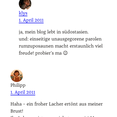
klys
1. April 2011
ja, mein blog lebt in süd­ost­asi­en.
und: ein­sei­ti­ge unaus­ge­go­re­ne paro­len
rum­zu­po­sau­nen macht erstaun­lich viel
freu­de! probier’s ma 😉
Philipp
1. April 2011
Haha – ein fro­her Lacher ertönt aus mei­ner
Brust!