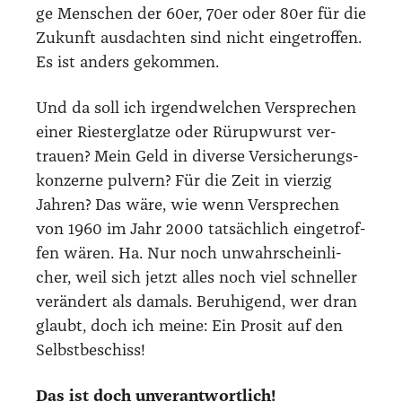
ge Men­schen der 60er, 70er oder 80er für die
Zukunft aus­dach­ten sind nicht ein­ge­trof­fen.
Es ist anders gekom­men.
Und da soll ich irgend­wel­chen Ver­spre­chen
einer Ries­ter­glat­ze oder Rürup­wurst ver­
trau­en? Mein Geld in diver­se Ver­si­che­rungs­
kon­zer­ne pul­vern? Für die Zeit in vier­zig
Jah­ren? Das wäre, wie wenn Ver­spre­chen
von 1960 im Jahr 2000 tat­säch­lich ein­ge­trof­
fen wären. Ha. Nur noch unwahr­schein­li­
cher, weil sich jetzt alles noch viel schnel­ler
ver­än­dert als damals. Beru­hi­gend, wer dran
glaubt, doch ich mei­ne: Ein Pro­sit auf den
Selbst­be­schiss!
Das ist doch unver­ant­wort­lich!