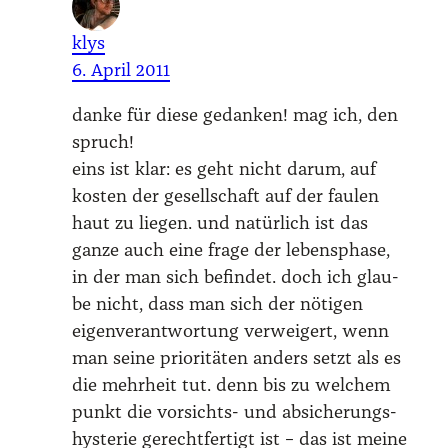
klys
6. April 2011
dan­ke für die­se gedan­ken! mag ich, den
spruch!
eins ist klar: es geht nicht dar­um, auf
kos­ten der gesell­schaft auf der fau­len
haut zu lie­gen. und natür­lich ist das
gan­ze auch eine fra­ge der lebens­pha­se,
in der man sich befin­det. doch ich glau­
be nicht, dass man sich der nöti­gen
eigen­ver­ant­wor­tung ver­wei­gert, wenn
man sei­ne prio­ri­tä­ten anders setzt als es
die mehr­heit tut. denn bis zu wel­chem
punkt die vor­sichts- und absi­che­rungs­
hys­te­rie gerecht­fer­tigt ist – das ist mei­ne