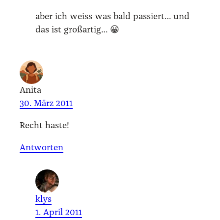
aber ich weiss was bald pas­siert… und
das ist groß­ar­tig… 😀
Anita
30. März 2011
Recht has­te!
Antworten
klys
1. April 2011