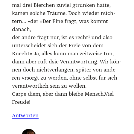
mal drei Bier­chen zuviel gtrun­ken hat­te,
kamen sol­che Träu­me. Doch wie­der nüch­
tern… »der »Der Eine fragt, was kommt
danach,
der and­re fragt nur, ist es recht? und also
unter­schei­det sich der Freie von dem
Knecht« Ja, alles kann man zeit­wei­se tun,
dann aber ruft dsie Ver­ant­wor­tung. Wir kön­
nen doch nicht­ver­lan­gen, spä­ter von ande­
ren vrsorgt zu wer­den, ohne selbst für sich
ver­ant­wort­lich sein zu wol­len.
Car­pe diem, aber dann blei­be Mensch.Viel
Freu­de!
Antworten