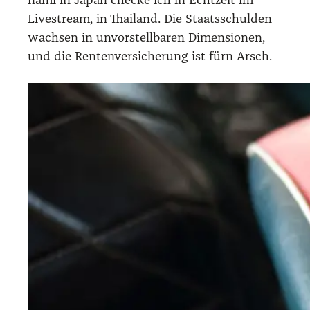
na­mi in Japan che­cke ich in Echt­zeit im
Live­stream, in Thai­land. Die Staats­schul­den
wach­sen in unvor­stell­ba­ren Dimen­sio­nen,
und die Ren­ten­ver­si­che­rung ist fürn Arsch.