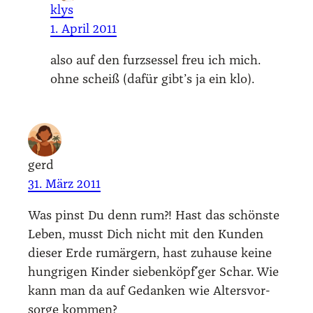
klys
1. April 2011
also auf den furz­ses­sel freu ich mich.
ohne scheiß (dafür gibt’s ja ein klo).
gerd
31. März 2011
Was pinst Du denn rum?! Hast das schöns­te
Leben, musst Dich nicht mit den Kun­den
die­ser Erde rum­är­gern, hast zuhau­se kei­ne
hung­ri­gen Kin­der siebenköpf´ger Schar. Wie
kann man da auf Gedan­ken wie Alters­vor­
sor­ge kom­men?