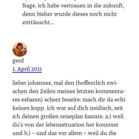
fra­ge. ich habe ver­trau­en in die zukunft,
denn bis­her wur­de die­ses noch nicht
ent­täuscht…
gerd
1. April 2011
lie­ber johan­nes, mal den (hof­fent­lich zwi­
schen den Zei­len mei­nes letz­ten kom­men­ta­
res esba­ren) scherz besei­te: mach dir da echt
kei­nen kopp. ich war auf dich nei­disch, seit
ich dei­nen gro­ßen rei­se­plan kann­te. a.) weil
du´s von der lebens­si­tua­ti­on her konn­test
und b.) – und das vor allem – weil du die