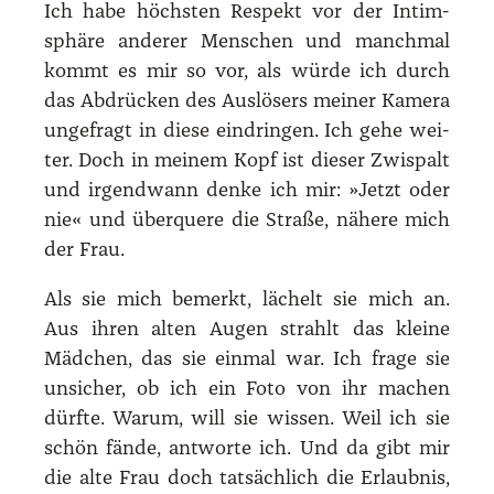
Ich habe höchs­ten Respekt vor der Intim­
sphä­re ande­rer Men­schen und manch­mal
kommt es mir so vor, als wür­de ich durch
das Abdrü­cken des Aus­lö­sers mei­ner Kame­ra
unge­fragt in die­se ein­drin­gen. Ich gehe wei­
ter. Doch in mei­nem Kopf ist die­ser Zwi­spalt
und irgend­wann den­ke ich mir: »Jetzt oder
nie« und über­que­re die Stra­ße, nähe­re mich
der Frau.
Als sie mich bemerkt, lächelt sie mich an.
Aus ihren alten Augen strahlt das klei­ne
Mäd­chen, das sie ein­mal war. Ich fra­ge sie
unsi­cher, ob ich ein Foto von ihr machen
dürf­te. War­um, will sie wis­sen. Weil ich sie
schön fän­de, ant­wor­te ich. Und da gibt mir
die alte Frau doch tat­säch­lich die Erlaub­nis,