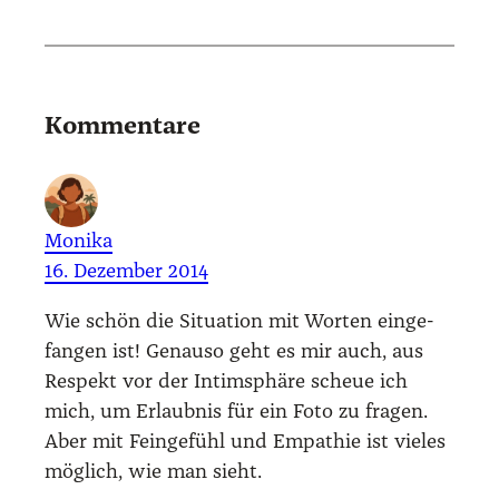
Kommentare
Monika
16. Dezember 2014
Wie schön die Situa­ti­on mit Wor­ten ein­ge­
fan­gen ist! Genau­so geht es mir auch, aus
Respekt vor der Intim­sphä­re scheue ich
mich, um Erlaub­nis für ein Foto zu fra­gen.
Aber mit Fein­ge­fühl und Empa­thie ist vie­les
mög­lich, wie man sieht.