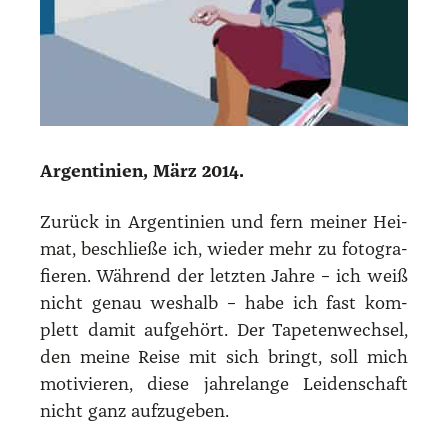
Argen­ti­ni­en, März 2014.
Zurück in Argen­ti­ni­en und fern mei­ner Hei­
mat, beschlie­ße ich, wie­der mehr zu foto­gra­
fie­ren. Wäh­rend der letz­ten Jah­re – ich weiß
nicht genau wes­halb – habe ich fast kom­
plett damit auf­ge­hört. Der Tape­ten­wech­sel,
den mei­ne Rei­se mit sich bringt, soll mich
moti­vie­ren, die­se jah­re­lan­ge Lei­den­schaft
nicht ganz auf­zu­ge­ben.