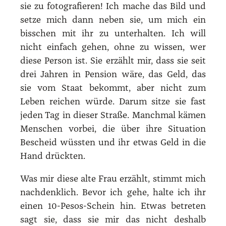
sie zu foto­gra­fie­ren! Ich mache das Bild und
set­ze mich dann neben sie, um mich ein
biss­chen mit ihr zu unter­hal­ten. Ich will
nicht ein­fach gehen, ohne zu wis­sen, wer
die­se Per­son ist. Sie erzählt mir, dass sie seit
drei Jah­ren in Pen­si­on wäre, das Geld, das
sie vom Staat bekommt, aber nicht zum
Leben rei­chen wür­de. Dar­um sit­ze sie fast
jeden Tag in die­ser Stra­ße. Manch­mal kämen
Men­schen vor­bei, die über ihre Situa­ti­on
Bescheid wüss­ten und ihr etwas Geld in die
Hand drück­ten.
Was mir die­se alte Frau erzählt, stimmt mich
nach­denk­lich. Bevor ich gehe, hal­te ich ihr
einen 10-Pesos-Schein hin. Etwas betre­ten
sagt sie, dass sie mir das nicht des­halb