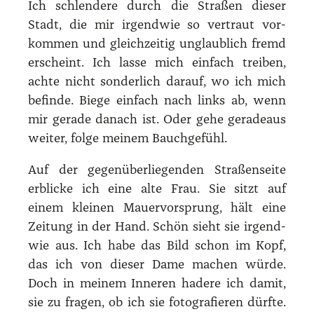
Ich schlen­de­re durch die Stra­ßen die­ser
Stadt, die mir irgend­wie so ver­traut vor­
kom­men und gleich­zei­tig unglaub­lich fremd
erscheint. Ich las­se mich ein­fach trei­ben,
ach­te nicht son­der­lich dar­auf, wo ich mich
befin­de. Bie­ge ein­fach nach links ab, wenn
mir gera­de danach ist. Oder gehe gera­de­aus
wei­ter, fol­ge mei­nem Bauch­ge­fühl.
Auf der gegen­über­lie­gen­den Stra­ßen­sei­te
erbli­cke ich eine alte Frau. Sie sitzt auf
einem klei­nen Mau­er­vor­sprung, hält eine
Zei­tung in der Hand. Schön sieht sie irgend­
wie aus. Ich habe das Bild schon im Kopf,
das ich von die­ser Dame machen wür­de.
Doch in mei­nem Inne­ren hade­re ich damit,
sie zu fra­gen, ob ich sie foto­gra­fie­ren dürf­te.