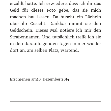
erzählt hät­te. Ich erwie­dere, dass ich ihr das
Geld für die­ses Foto gebe, das sie mich
machen hat las­sen. Da huscht ein Lächeln
über ihr Gesicht. Dank­bar nimmt sie den
Geld­schein. Die­ses Mal notie­re ich mir den
Stra­ßen­na­men. Und tat­säch­lich tref­fe ich sie
in den dar­auf­fol­gen­den Tagen immer wie­der
dort an, am sel­ben Platz, war­tend.
Erschienen am
10. Dezember 2014