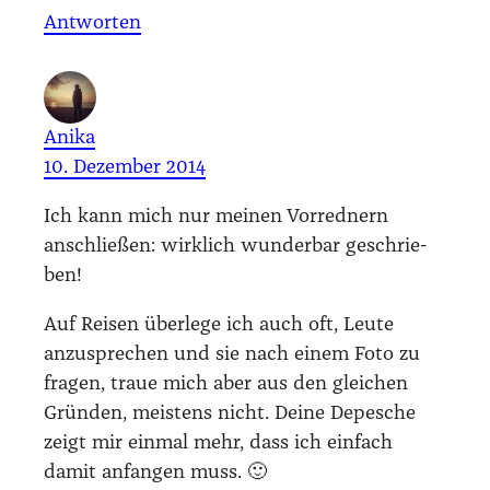
Antworten
Anika
10. Dezember 2014
Ich kann mich nur mei­nen Vor­red­nern
anschlie­ßen: wirk­lich wun­der­bar geschrie­
ben!
Auf Rei­sen über­le­ge ich auch oft, Leu­te
anzu­spre­chen und sie nach einem Foto zu
fra­gen, traue mich aber aus den glei­chen
Grün­den, meis­tens nicht. Dei­ne Depe­sche
zeigt mir ein­mal mehr, dass ich ein­fach
damit anfan­gen muss. 🙂