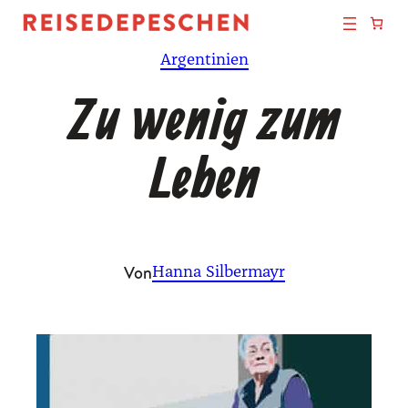
Zum
Inhalt
Argentinien
springen
Zu wenig zum
Leben
Von
Hanna Silbermayr