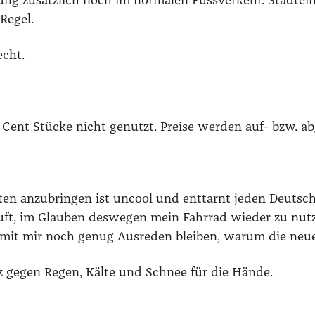
ung zusätz­lich noch im nor­ma­len Fuss­ver­kehr. Stadt­ei
 Regel.
echt.
 Cent Stü­cke nicht genutzt. Prei­se wer­den auf- bzw. ab
­ten anzu­brin­gen ist uncool und ent­tarnt jeden Deut­sc
auft, im Glau­ben des­we­gen mein Fahr­rad wie­der zu nu
amit mir noch genug Aus­re­den blei­ben, war­um die neue s
tz gegen Regen, Käl­te und Schnee für die Hän­de.