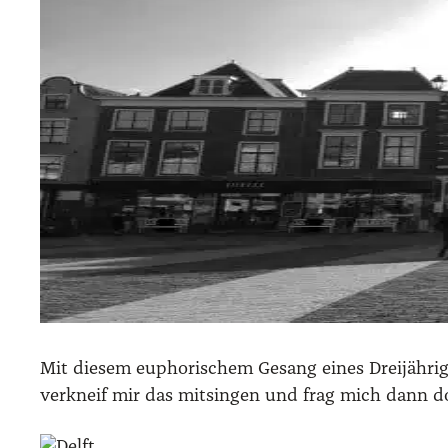
Mit die­sem eupho­ri­schem Gesang eines Drei­jäh­ri­
ver­kneif mir das mit­sin­gen und frag mich dann d