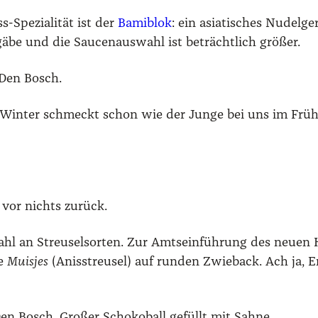
Spe­zia­li­tät ist der
Bami­b­lok
: ein asia­ti­sches Nudel­ge
e und die Sau­cen­aus­wahl ist beträcht­lich grö­ßer.
 Den Bosch.
in­ter schmeckt schon wie der Jun­ge bei uns im Früh­jah
vor nichts zurück.
ahl an Streu­sel­sor­ten. Zur Amts­ein­füh­rung des neu­e
ie
Muis­jes
(Anis­streu­sel) auf run­den Zwie­back. Ach ja,
 Den Bosch. Gro­ßer Scho­ko­ball gefüllt mit Sah­ne.