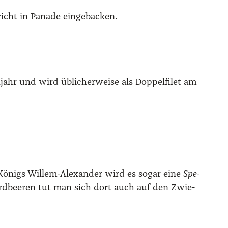
­richt in Pana­de ein­ge­ba­cken.
r und wird übli­cher­wei­se als Dop­pel­fi­let am
n Königs Wil­lem-Alex­an­der wird es sogar eine
Spe­
 Erd­bee­ren tut man sich dort auch auf den Zwie­