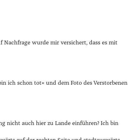
 Nach­fra­ge wur­de mir ver­si­chert, dass es mit
in ich schon tot« und dem Foto des Ver­stor­be­nen
ung nicht auch hier zu Lan­de ein­füh­ren? Ich bin