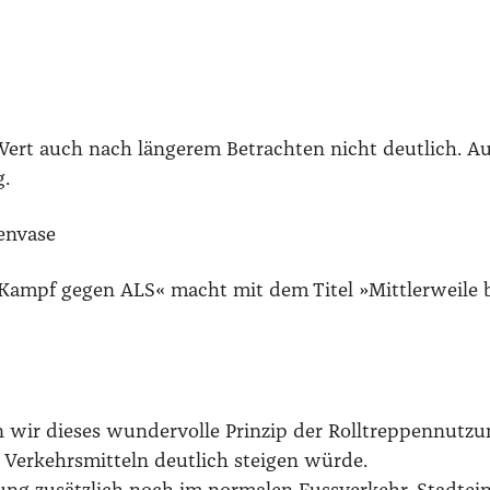
Wert auch nach län­ge­rem Betrach­ten nicht deut­lich. Auf
g.
n­va­se
Kampf gegen ALS« macht mit dem Titel »Mitt­ler­wei­le b
ir die­ses wun­der­vol­le Prin­zip der Roll­trep­pen­nut­z
Ver­kehrs­mit­teln deut­lich stei­gen wür­de.