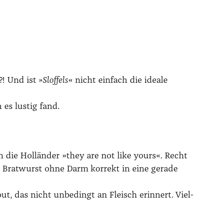
?! Und ist
»Slof­fels
« nicht ein­fach die idea­le
 es lus­tig fand.
n die Hol­län­der »they are not like yours«. Recht
rt Brat­wurst ohne Darm kor­rekt in eine gera­de
ut, das nicht unbe­dingt an Fleisch erin­nert. Viel­