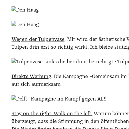
Wegen der Tul­pen­va­se
. Mir wird der ästhe­ti­sche 
Tul­pen drin erst so rich­tig wirkt. Ich blei­be stut­zi
Links die berühmt berüch­tig­te Tul­pe
Direk­te Wer­bung
. Die Kam­pa­gne »Gemein­sam im 
auf sich auf­merk­sam.
Stay on the right. Walk on the left.
War­um kön­nen w
über­zeugt, dass die Stim­mung in den öffent­li­chen 