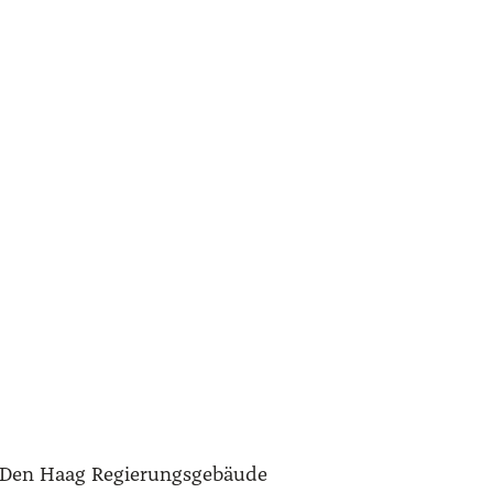
Den Haag Regie­rungs­ge­bäu­de