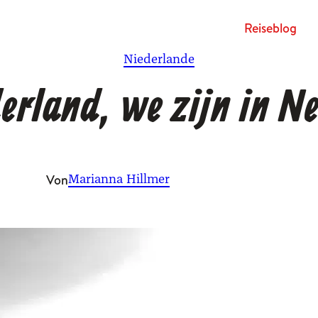
Rei­se­blog
Niederlande
erland, we zijn in N
Von
Marianna Hillmer