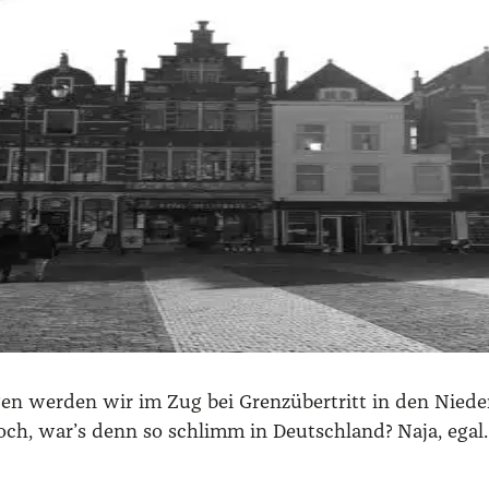
gen wer­den wir im Zug bei Grenz­über­tritt in den Nie­der
och, war’s denn so schlimm in Deutsch­land? Naja, egal. 