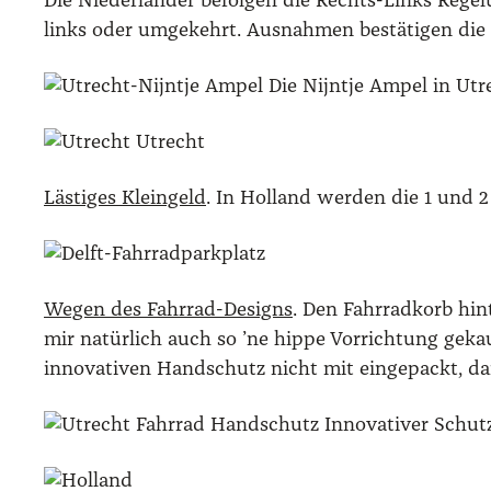
Die Nie­der­län­der befol­gen die Rechts-Links Rege­l
links oder umge­kehrt. Aus­nah­men bestä­ti­gen die
Die Nijnt­je Ampel in Utr
Utrecht
Läs­ti­ges Klein­geld
. In Hol­land wer­den die 1 und 2
Wegen des Fahr­rad-Designs
. Den Fahr­rad­korb hin
mir natür­lich auch so ’ne hip­pe Vor­rich­tung gek
inno­va­ti­ven Hand­schutz nicht mit ein­ge­packt, d
Inno­va­ti­ver Schu