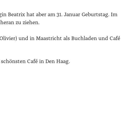
­gin Bea­trix hat aber am 31. Janu­ar Geburts­tag. Im
her­an zu zie­hen.
Oli­vi­er) und in Maas­tricht als Buch­la­den und Café
 schöns­ten Café in Den Haag.