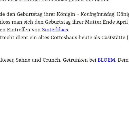
 sie den Geburts­tag ihrer Köni­gin –
Konin­gin­ne­d­ag
. Köni
chloss man sich den Geburts­tag ihrer Mut­ter Ende April 
hen Ein­tref­fen von
Sin­ter­klaas
.
echt dient ein altes Got­tes­haus heu­te als Gast­stät­te (
­te­ser, Sah­ne und Crunch. Getrun­ken bei
BLOEM
. Dem