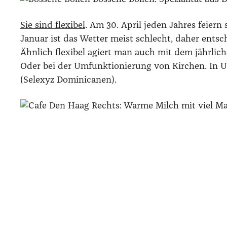
Sie sind fle­xi­bel
. Am 30. April jeden Jah­res fei­ern
Janu­ar ist das Wet­ter meist schlecht, daher ent­s
Ähn­lich fle­xi­bel agiert man auch mit dem jähr­li­c
Oder bei der Umfunk­tio­nie­rung von Kir­chen. In Utr
(Selexyz Domi­ni­ca­nen).
Rechts: War­me Milch mit viel Mal