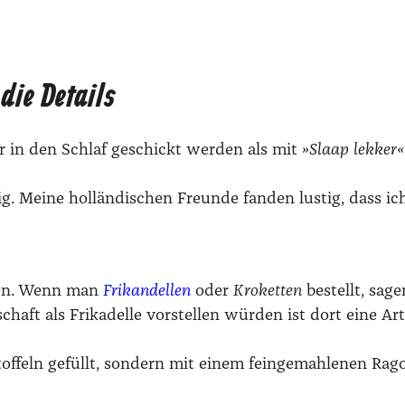
die Details
r in den Schlaf geschickt wer­den als mit
»Slaap lek­ker«
. Mei­ne hol­län­di­schen Freun­de fan­den lus­tig, dass ich
igen. Wenn man
Fri­kan­del­len
oder
Kro­ket­ten
bestellt, sage
ft als Fri­ka­del­le vor­stel­len wür­den ist dort eine A
f­feln gefüllt, son­dern mit einem fein­ge­mah­le­nen Rago