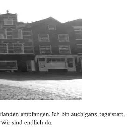
­lan­den emp­fan­gen. Ich bin auch ganz begeis­tert,
Wir sind end­lich da.