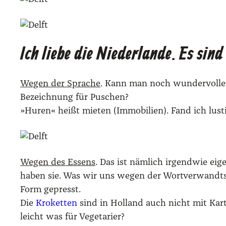
Ich liebe die Niederlande. Es sind 
Wegen der Spra­che
. Kann man noch wun­der­vol­le
Bezeich­nung für Puschen?
»Huren« heißt mie­ten (Immo­bi­li­en). Fand ich lus­tig
Wegen des Essens
. Das ist näm­lich irgend­wie e
haben sie. Was wir uns wegen der Wort­ver­wandt­scha
Form gepresst.
Die
Kro­ket­ten
sind in Hol­land auch nicht mit Kar­to
leicht was für Vege­ta­ri­er?