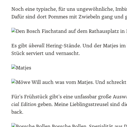
Noch eine typi­sche, für uns unge­wöhn­li­che, Imbiss-
Dafür sind dort Pom­mes mit Zwie­beln gang und gäb
Fisch­stand auf dem Rat­haus­platz in
Es gibt
über­all
Hering-Stän­de. Und der Mat­jes im W
Stück ser­viert und ver­nascht.
Will auch was vom Mat­jes. Und schreckt 
Für’s Früh­stück gibt’s eine unfass­bar gro­ße Aus­w
cial Edi­ti­on
geben. Mei­ne Lieb­lings­streu­sel sind d
back.
Bos­sche Bol­len. Spe­zia­li­tät aus