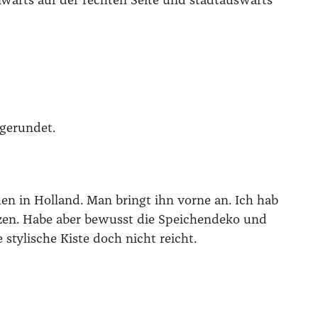
n­wärts auf der rech­ten Sei­te und stadt­aus­wärts
ge­run­det.
hen in Hol­land. Man bringt ihn vor­ne an. Ich hab
t­zen. Habe aber bewusst die Spei­chen­de­ko und
ty­li­sche Kis­te doch nicht reicht.