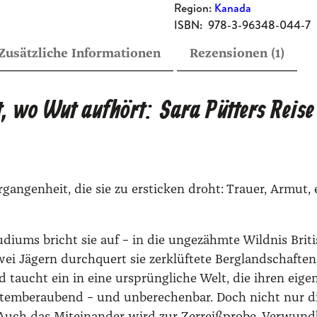
wertung
,
Region:
Kanada
F
ISBN:
978-3-96348-044-7
e
Zusätzliche Informationen
Rezensionen (1)
l
s
e
t, wo Wut aufhört: Sara Pütters Reise
n
,
W
u
r­gan­gen­heit, die sie zu ersti­cken droht: Trau­er, Armut,
t
:
M
i­ums bricht sie auf – in die unge­zähm­te Wild­nis Bri­t
e
i Jägern durch­quert sie zer­klüf­te­te Berg­land­schaf­ten
i
d taucht ein in eine ursprüng­li­che Welt, die ihren eige­
n
atem­be­rau­bend – und unbe­re­chen­bar. Doch nicht nur d
W