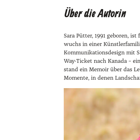
Über die Autorin
Sara Püt­ter, 1991 gebo­ren, ist f
wuchs in einer Künst­ler­fa­mi­l
Kom­mu­ni­ka­ti­ons­de­sign mit 
Way-Ticket nach Kana­da – eine
stand ein Memoir über das Leb
Momen­te, in denen Land­schaft