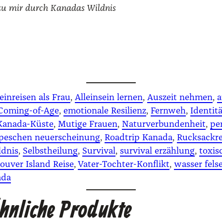
 zu mir durch Kana­das Wild­nis
leinreisen als Frau
, 
Alleinsein lernen
, 
Auszeit nehmen
, 
a
Coming-of-Age
, 
emotionale Resilienz
, 
Fernweh
, 
Identit
Kanada-Küste
, 
Mutige Frauen
, 
Naturverbundenheit
, 
pe
epeschen neuerscheinung
, 
Roadtrip Kanada
, 
Rucksackre
ldnis
, 
Selbstheilung
, 
Survival
, 
survival erzählung
, 
toxis
ouver Island Reise
, 
Vater-Tochter-Konflikt
, 
wasser fels
ada
hnliche Produkte