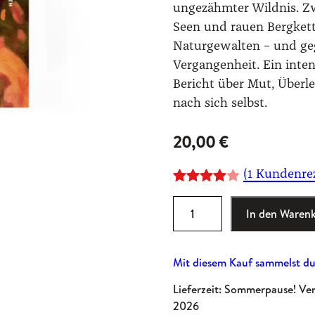
ungezähmter Wildnis. Z
Seen und rauen Bergket
Naturgewalten – und geg
Vergangenheit. Ein inten
Bericht über Mut, Überl
nach sich selbst.
20,00
€
(1 Kundenre
Bewertet
1
W
In den Waren
mit
4.00
a
von 5,
s
basieren
Mit diesem Kauf sammelst du
s
d auf
e
Lieferzeit: Sommerpause! Ve
Kundenbe
r
2026