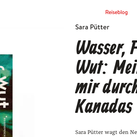
Rei­se­blog
Sara Pütter
Wasser, F
Wut: Mei
mir durc
Kanadas 
Sara Pütter wagt den N