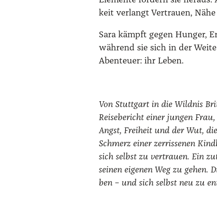
Ele­men­te for­dern sie her­aus:
keit ver­langt Ver­trau­en, Nähe 
Sara kämpft gegen Hun­ger, E
wäh­rend sie sich in der Wei­te
Aben­teu­er: ihr Leben.
Von Stutt­gart in die Wild­nis Bri­
Rei­se­be­richt einer jun­gen Frau
Angst, Frei­heit und der Wut, die 
Schmerz einer zer­ris­se­nen Kin
sich selbst zu ver­trau­en. Ein z
sei­nen eige­nen Weg zu gehen. Di
ben – und sich selbst neu zu ent