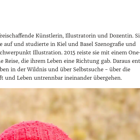
d
a
s
W
i
rei­schaf­fen­de Künst­le­rin, Illus­tra­to­rin und Dozen­tin. S
l
ie auf und stu­dier­te in Kiel und Basel Szen­o­gra­fie und
d
Schwer­punkt Illus­tra­ti­on. 2015 reis­te sie mit einem One
n
 Rei­se, die ihrem Leben eine Rich­tung gab. Dar­aus ent
i
en in der Wild­nis und über Selbst­su­che – über die
s
 und Leben untrenn­bar inein­an­der über­ge­hen.
M
e
n
g
e