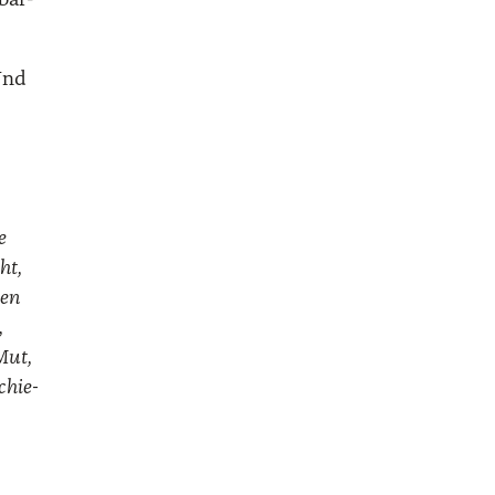
­bar­
Und
e
ht,
den
,
 Mut,
chie­