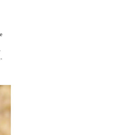
ie
-
­