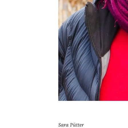
Sara Püt­ter