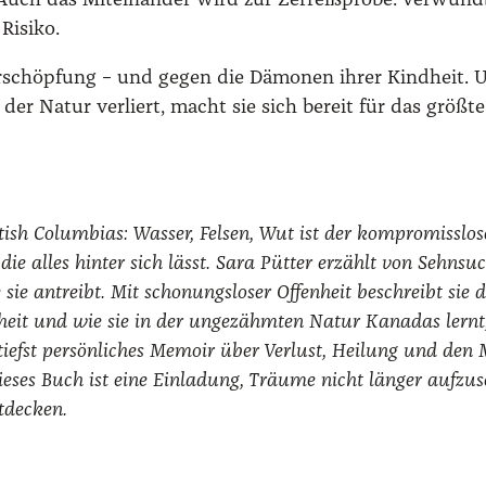
 Auch das Mit­ein­an­der wird zur Zer­reiß­pro­be. Ver­wund
e
Risi­ko.
g
z
rschöp­fung – und gegen die Dämo­nen ihrer Kind­heit. 
u
 der Natur ver­liert, macht sie sich bereit für das größ­te
m
i
r
d
tish Colum­bi­as: Was­ser, Fel­sen, Wut ist der kom­pro­miss­lo­s
u
, die alles hin­ter sich lässt. Sara Püt­ter erzählt von Sehn­suc
r
sie antreibt. Mit scho­nungs­lo­ser Offen­heit beschreibt sie 
c
d­heit und wie sie in der unge­zähm­ten Natur Kana­das lernt
h
utiefst per­sön­li­ches Memoir über Ver­lust, Hei­lung und den
K
e­ses Buch ist eine Ein­la­dung, Träu­me nicht län­ger auf­zu­s
a
­de­cken.
n
a