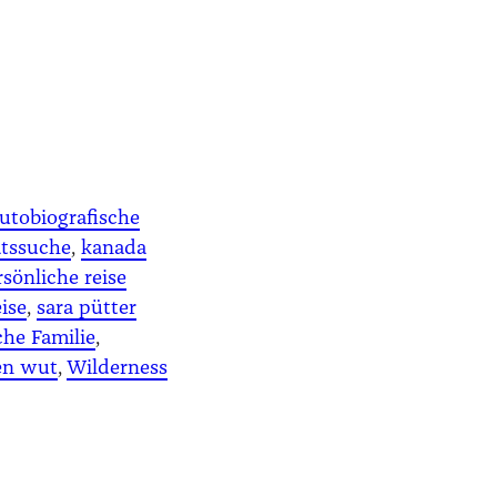
utobiografische
ätssuche
, 
kanada
rsönliche reise
ise
, 
sara pütter
che Familie
, 
en wut
, 
Wilderness