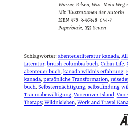
Was­ser, Fel­sen, Wut: Mein Weg
Mit Illus­tra­tio­nen der Autorin
ISBN
978–3‑96348–044‑7
Paper­back, 352 Sei­ten
Schlagwörter:
abenteuerliteratur kanada
, 
Al
Literatur
, 
british columbia buch
, 
Cabin Life
, 
abenteuer buch
, 
kanada wildnis erfahrung
, 
kanada
, 
persönliche Transformation
, 
reised
buch
, 
Selbstermächtigung
, 
selbstfindung wi
Traumabewältigung
, 
Vancouver Island
, 
Vanc
Therapy
, 
Wildnisleben
, 
Work and Travel Kan
Ä