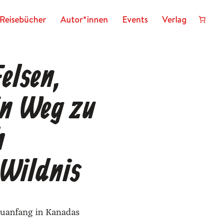
Reisebücher
Autor*innen
Events
Verlag
elsen,
n Weg zu
h
Wildnis
euanfang in Kanadas