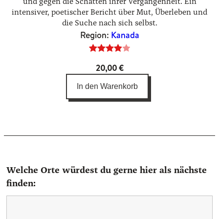
und gegen die Schatten ihrer Vergangenheit. Ein
intensiver, poetischer Bericht über Mut, Überleben und
die Suche nach sich selbst.
Region:
Kanada
Bewertet
1
20,00
€
mit
4.00
von 5,
In den Warenkorb
basierend
auf
Kundenbewertung
Welche Orte würdest du gerne hier als nächste
finden: