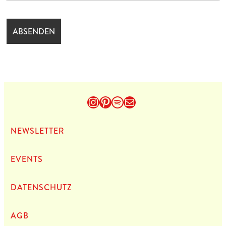
Instagram
Pinterest
Spotify
E-Mail
NEWS­LET­TER
EVENTS
DATEN­SCHUTZ
AGB