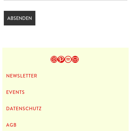
Instagram
Pinterest
Spotify
E-Mail
NEWS­LET­TER
EVENTS
DATEN­SCHUTZ
AGB