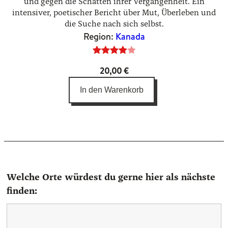
und gegen die Schatten ihrer Vergangenheit. Ein
intensiver, poetischer Bericht über Mut, Überleben und
die Suche nach sich selbst.
Region:
Kanada
Bewertet
1
20,00
€
mit
4.00
von 5,
In den Warenkorb
basierend
auf
Kundenbewertung
Welche Orte würdest du gerne hier als nächste
finden: