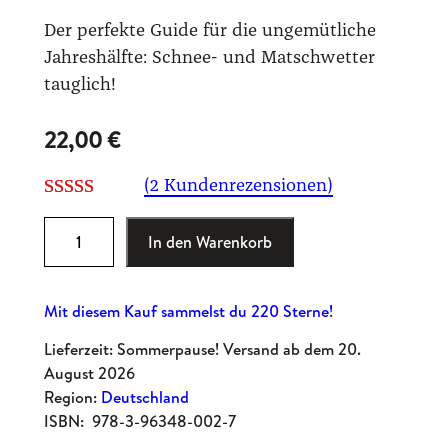
Der perfekte Guide für die ungemütliche
Jahreshälfte: Schnee- und Matschwetter
tauglich!
22,00
€
(2 Kundenrezensionen)
Bewertet mit
2
R
In den Warenkorb
5.00
von 5,
e
basierend
i
auf
Mit diesem Kauf sammelst du 220 Sterne!
s
Kundenbewe
e
Lieferzeit: Sommerpause! Versand ab dem 20.
rtungen
h
August 2026
a
Region:
Deutschland
n
ISBN:
978-3-96348-002-7
d