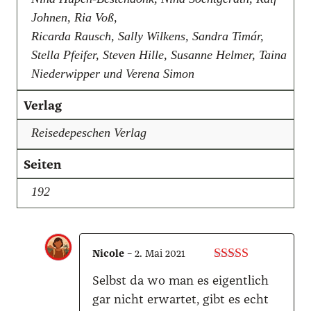
Johnen, Ria Voß,
Ricarda Rausch, Sally Wilkens, Sandra Timár,
Stella Pfeifer, Steven Hille, Susanne Helmer, Taina
Niederwipper und Verena Simon
Verlag
Reisedepeschen Verlag
Seiten
192
Nico­le
–
2. Mai 2021
Bewertet mit
Selbst da wo man es eigent­lich
5
von 5
gar nicht erwar­tet, gibt es echt