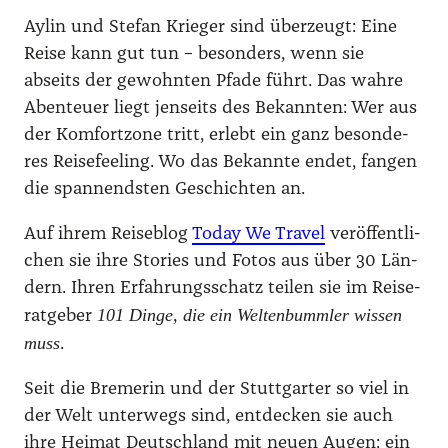
Aylin und Ste­fan Krie­ger sind über­zeugt: Eine
Rei­se kann gut tun – beson­ders, wenn sie
abseits der gewohn­ten Pfa­de führt. Das wah­re
Aben­teu­er liegt jen­seits des Bekann­ten: Wer aus
der Kom­fort­zo­ne tritt, erlebt ein ganz beson­de­
res Rei­se­fee­ling. Wo das Bekann­te endet, fan­gen
die span­nends­ten Geschich­ten an.
Auf ihrem Rei­se­blog
Today We Tra­vel
ver­öf­fent­li­
chen sie ihre Sto­ries und Fotos aus über 30 Län­
dern. Ihren Erfah­rungs­schatz tei­len sie im Rei­se­
101 Din­ge, die ein Wel­ten­bumm­ler wis­sen
rat­ge­ber
muss
.
Seit die Bre­me­rin und der Stutt­gar­ter so viel in
der Welt unter­wegs sind, ent­de­cken sie auch
ihre Hei­mat Deutsch­land mit neu­en Augen: ein