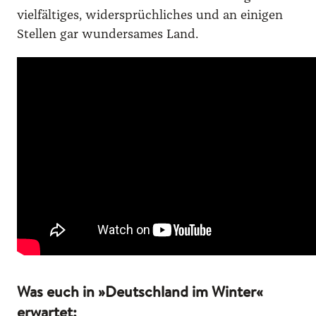
viel­fäl­ti­ges, wider­sprüch­li­ches und an eini­gen
Stel­len gar wun­der­sa­mes Land.
Was euch in »Deutschland im Winter«
erwartet: