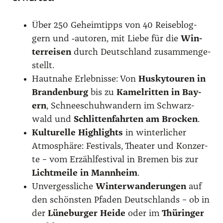
Über 250 Geheim­tipps von 40 Rei­se­blog­
gern und ‑autoren, mit Lie­be für die
Win­
ter­rei­sen
durch Deutsch­land zusam­men­ge­
stellt.
Haut­na­he Erleb­nis­se: Von
Hus­ky­tou­ren in
Bran­den­burg
bis zu
Kamel­rit­ten in Bay­
ern
, Schnee­schuh­wan­dern im Schwarz­
wald und
Schlit­ten­fahr­ten am Bro­cken
.
Kul­tu­rel­le High­lights
in win­ter­li­cher
Atmo­sphä­re: Fes­ti­vals, Thea­ter und Kon­zer­
te – vom Erzähl­fes­ti­val in Bre­men bis zur
Licht­mei­le in Mann­heim
.
Unver­gess­li­che
Win­ter­wan­de­run­gen
auf
den schöns­ten Pfa­den Deutsch­lands – ob in
der
Lüne­bur­ger Hei­de
oder im
Thü­rin­ger