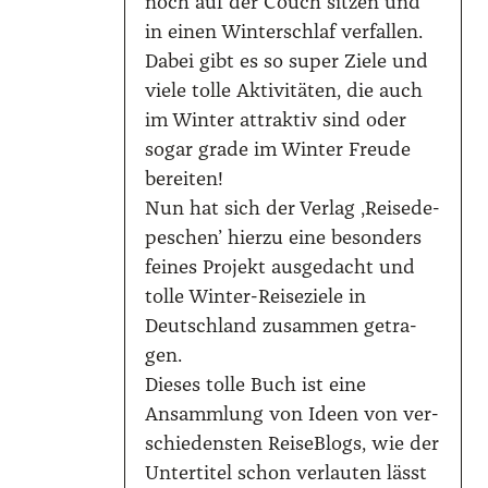
noch auf der Couch sit­zen und
in einen Win­ter­schlaf ver­fal­len.
Dabei gibt es so super Zie­le und
vie­le tol­le Akti­vi­tä­ten, die auch
im Win­ter attrak­tiv sind oder
sogar gra­de im Win­ter Freu­de
berei­ten!
Nun hat sich der Ver­lag ‚Rei­se­de­
pe­schen’ hier­zu eine beson­ders
fei­nes Pro­jekt aus­ge­dacht und
tol­le Win­ter-Rei­se­zie­le in
Deutsch­land zusam­men getra­
gen.
Die­ses tol­le Buch ist eine
Ansamm­lung von Ideen von ver­
schie­dens­ten Rei­se­Blogs, wie der
Unter­ti­tel schon ver­lau­ten lässt