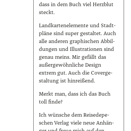
dass in dem Buch viel Herz­blut
steckt.
Land­kar­ten­ele­men­te und Stadt­
plä­ne sind super gestal­tet. Auch
alle ande­ren gra­phi­schen Abbil­
dun­gen und Illus­tra­tio­nen sind
genau meins. Mir gefällt das
außer­ge­wöhn­li­che Design
extrem gut. Auch die Cover­ge­
stal­tung ist hin­rei­ßend.
Merkt man, dass ich das Buch
toll fin­de?
Ich wün­sche dem Rei­se­de­pe­
schen Ver­lag vie­le neue Anhän­