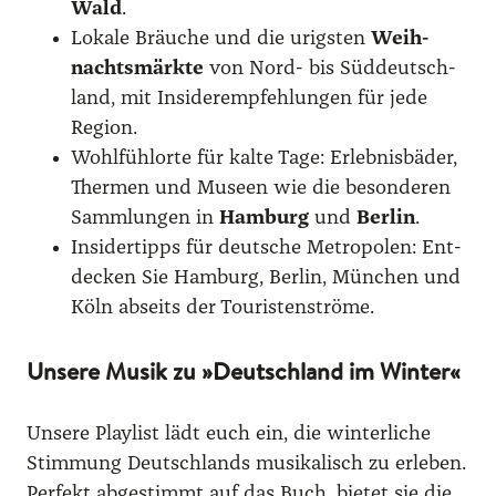
Wald
.
Loka­le Bräu­che und die urigs­ten
Weih­
nachts­märk­te
von Nord- bis Süd­deutsch­
land, mit Insi­der­emp­feh­lun­gen für jede
Regi­on.
Wohl­fühlor­te für kal­te Tage: Erleb­nis­bä­der,
Ther­men und Muse­en wie die beson­de­ren
Samm­lun­gen in
Ham­burg
und
Ber­lin
.
Insi­der­tipps für deut­sche Metro­po­len: Ent­
de­cken Sie Ham­burg, Ber­lin, Mün­chen und
Köln abseits der Tou­ris­ten­strö­me.
Unsere Musik zu »Deutschland im Winter«
Unse­re Play­list lädt euch ein, die win­ter­li­che
Stim­mung Deutsch­lands musi­ka­lisch zu erle­ben.
Per­fekt abge­stimmt auf das Buch, bie­tet sie die