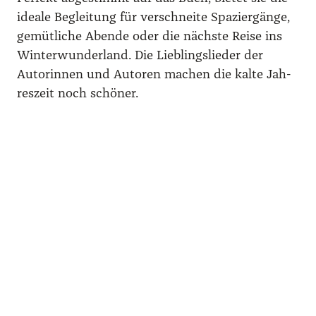
idea­le Beglei­tung für ver­schnei­te Spa­zier­gän­ge,
gemüt­li­che Aben­de oder die nächs­te Rei­se ins
Win­ter­wun­der­land. Die Lieb­lings­lie­der der
Autorin­nen und Autoren machen die kal­te Jah­
res­zeit noch schö­ner.