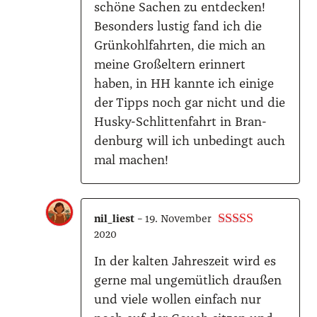
schö­ne Sachen zu ent­de­cken!
Beson­ders lus­tig fand ich die
Grün­kohl­fahr­ten, die mich an
mei­ne Groß­el­tern erin­nert
haben, in HH kann­te ich eini­ge
der Tipps noch gar nicht und die
Hus­ky-Schlit­ten­fahrt in Bran­
den­burg will ich unbe­dingt auch
mal machen!
nil_​liest
–
19. November
2020
Bewertet mit
5
von 5
In der kal­ten Jah­res­zeit wird es
ger­ne mal unge­müt­lich drau­ßen
und vie­le wol­len ein­fach nur