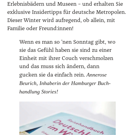
Erleb­nis­bä­dern und Muse­en – und erhal­ten Sie
exklu­si­ve Insi­der­tipps für deut­sche Metro­po­len.
Die­ser Win­ter wird auf­re­gend, ob allein, mit
Fami­lie oder Freund:innen!
Wenn es man so ’nen Sonn­tag gibt, wo
sie das Gefühl haben sie sind zu einer
Ein­heit mit ihrer Couch ver­schmol­zen
und das muss sich ändern, dann
Anne­ro­se
gucken sie da ein­fach rein.
Beu­rich, Inha­be­rin der Ham­bur­ger Buch­
hand­lung Sto­ries!