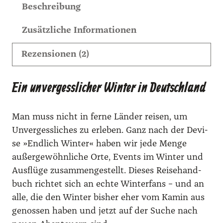
Beschreibung
b
u
Zusätzliche Informationen
c
h
Rezensionen (2)
D
e
Ein unvergesslicher Winter in Deutschland
u
t
Man muss nicht in fer­ne Län­der rei­sen, um
s
Unver­gess­li­ches zu erle­ben. Ganz nach der Devi­
c
se »End­lich Win­ter« haben wir jede Men­ge
h
außer­ge­wöhn­li­che Orte, Events im Win­ter und
l
Aus­flü­ge zusam­men­ge­stellt. Die­ses Rei­se­hand­
a
buch rich­tet sich an ech­te Win­ter­fans – und an
n
alle, die den Win­ter bis­her eher vom Kamin aus
d
genos­sen haben und jetzt auf der Suche nach
i