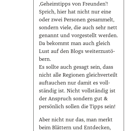
‚Geheim­tipps von Freun­den’!
Sprich, hier hat nicht nur eine
oder zwei Per­so­nen gesam­melt,
son­dern vie­le, die auch sehr nett
genannt und vor­ge­stellt wer­den.
Da bekommt man auch gleich
Lust auf den Blogs wei­ter­zu­stö­
bern.
Es soll­te auch gesagt sein, dass
nicht alle Regio­nen gleich­ver­teilt
auf­tau­chen nur damit es voll­
stän­dig ist. Nicht voll­stän­dig ist
der Anspruch son­dern gut &
per­sön­lich sol­len die Tipps sein!
Aber nicht nur das, man merkt
beim Blät­tern und Ent­de­cken,