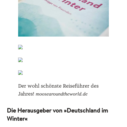
Der wohl schöns­te Rei­se­füh­rer des
moosearoundtheworld.de
Jah­res!
Die Herausgeber von »Deutschland im
Winter«