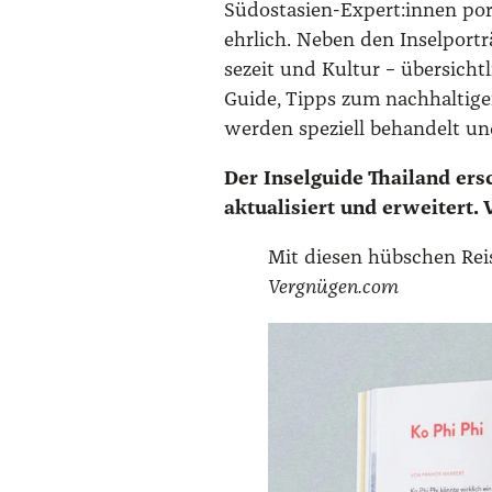
Südostasien-Expert:innen por­tr
ehr­lich. Neben den Insel­por­tr
se­zeit und Kul­tur – über­sicht
Gui­de, Tipps zum nach­hal­ti­
wer­den spe­zi­ell behan­delt un
Der Insel­gui­de Thai­land er
aktua­li­siert und erwei­tert.
Mit die­sen hüb­schen Rei­
Vergnügen.com