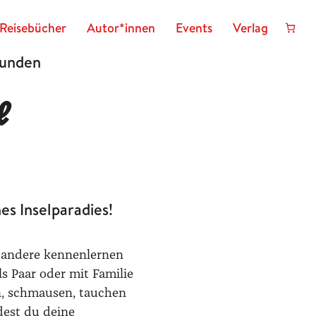
Reisebücher
Autor*innen
Events
Verlag
eunden
e
es Inselparadies!
andere kennen­lernen
ls Paar oder mit Familie
n, schmausen, tauchen
ndest du deine