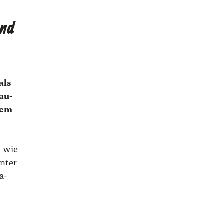
and
als
au­
­rem
n wie
n­ter
a­