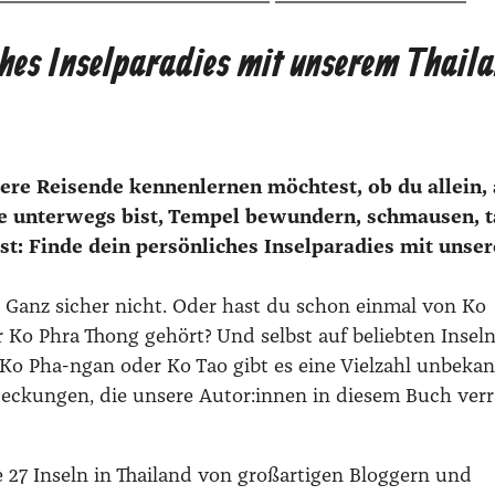
T
h
ches Inselparadies mit unserem Thail
a
i
l
a
re Rei­sen­de kennen­lernen möch­test, ob du allein, 
n
ie unter­wegs bist, Tem­pel bewun­dern, schmau­sen, t
d
st: Fin­de dein per­sön­li­ches Insel­pa­ra­dies mit unse
M
e
n? Ganz sicher nicht. Oder hast du schon ein­mal von Ko
n
 Ko Phra Thong gehört? Und selbst auf belieb­ten Insel
g
Ko Pha-ngan oder Ko Tao gibt es eine Viel­zahl unbe­kan
e
e­ckun­gen, die unse­re Autor:innen in die­sem Buch ver­r
ie 27 Inseln in Thai­land von groß­ar­ti­gen Blog­gern und