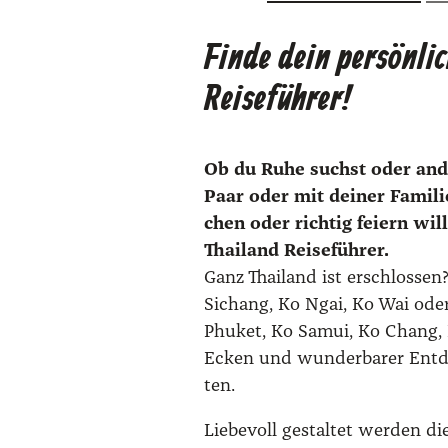
Finde dein persönli
Reiseführer!
Ob du Ruhe suchst oder ande­
Paar oder mit dei­ner Fami­l
chen oder rich­tig fei­ern will
Thai­land Rei­se­füh­rer.
Ganz Thai­land ist erschlos­se
Sichang, Ko Ngai, Ko Wai oder
Phu­ket, Ko Samui, Ko Chang, 
Ecken und wun­der­ba­rer Ent­d
ten.
Lie­be­voll gestal­tet ­wer­den d