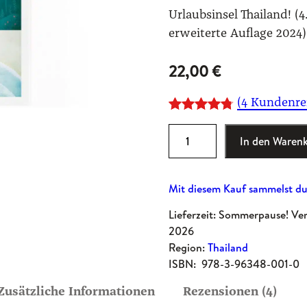
Urlaubsinsel Thailand! (4
erweiterte Auflage 2024)
22,00
€
(4 Kundenre
Bewertet
4
I
In den Waren
mit
4.75
n
von 5,
s
basierend
Mit diesem Kauf sammelst du
e
auf
l
Lieferzeit: Sommerpause! Ve
Kundenbew
g
2026
ertungen
u
Region:
Thailand
i
ISBN:
978-3-96348-001-0
d
Zusätzliche Informationen
Rezensionen (4)
e