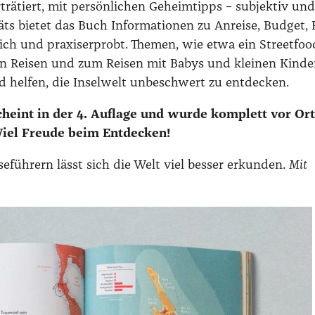
ä­tiert, mit per­sön­li­chen Geheim­tipps – sub­jek­tiv und
äts bie­tet das Buch Infor­ma­tio­nen zu Anrei­se, Bud­get, 
­lich und pra­xis­er­probt. The­men, wie etwa ein Street­foo
gen Rei­sen und zum Rei­sen mit Babys und klei­nen Kin­d
d hel­fen, die Insel­welt unbe­schwert zu ent­de­cken.
scheint in der 4. Auf­la­ge und wur­de kom­plett vor Ort
 Viel Freu­de beim Ent­de­cken!
se­füh­rern lässt sich die Welt viel bes­ser erkun­den.
Mit