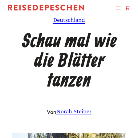
Zum
Inhalt
Deutschland
springen
Schau mal wie
die Blätter
tanzen
Von
Norah Steiner