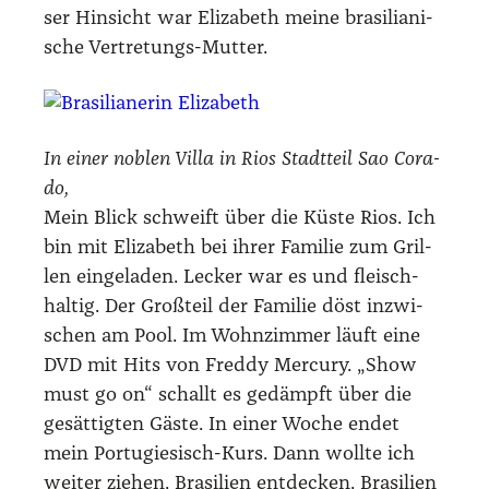
ser Hin­sicht war Eliza­beth mei­ne bra­si­lia­ni­
sche Ver­tre­tungs-Mut­ter.
In einer noblen Vil­la in Rios Stadt­teil Sao Cora­
do,
Mein Blick schweift über die Küs­te Rios. Ich
bin mit Eliza­beth bei ihrer Fami­lie zum Gril­
len ein­ge­la­den. Lecker war es und fleisch­
hal­tig. Der Groß­teil der Fami­lie döst inzwi­
schen am Pool. Im Wohn­zim­mer läuft eine
DVD mit Hits von Fred­dy Mer­cu­ry. „Show
must go on“ schallt es gedämpft über die
gesät­tig­ten Gäs­te. In einer Woche endet
mein Por­tu­gie­sisch-Kurs. Dann woll­te ich
wei­ter zie­hen. Bra­si­li­en ent­de­cken. Bra­si­li­en