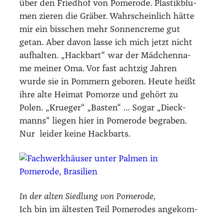
über den Fried­hof von Pomero­de. Plas­tik­blu­
men zie­ren die Grä­ber. Wahr­schein­lich hät­te
mir ein biss­chen mehr Son­nen­creme gut
getan. Aber davon las­se ich mich jetzt nicht
auf­hal­ten. „Hack­bart“ war der Mäd­chen­na­
me mei­ner Oma. Vor fast acht­zig Jah­ren
wur­de sie in Pom­mern gebo­ren. Heu­te heißt
ihre alte Hei­mat Pomor­ze und gehört zu
Polen. „Krue­ger“ „Bas­ten“ … Sogar „Dieck­
manns“ lie­gen hier in Pomero­de begra­ben.
Nur lei­der kei­ne Hack­barts.
In der alten Sied­lung von Pomero­de,
Ich bin im ältes­ten Teil Pomero­des ange­kom­