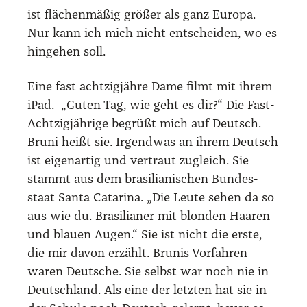
ist flä­chen­mä­ßig grö­ßer als ganz Euro­pa.
Nur kann ich mich nicht ent­schei­den, wo es
hin­ge­hen soll.
Eine fast acht­zig­jäh­re Dame filmt mit ihrem
iPad. „Guten Tag, wie geht es dir?“ Die Fast-
Acht­zig­jäh­ri­ge begrüßt mich auf Deutsch.
Bruni heißt sie. Irgend­was an ihrem Deutsch
ist eigen­ar­tig und ver­traut zugleich. Sie
stammt aus dem bra­si­lia­ni­schen Bun­des­
staat San­ta Cata­ri­na. „Die Leu­te sehen da so
aus wie du. Bra­si­lia­ner mit blon­den Haa­ren
und blau­en Augen.“ Sie ist nicht die ers­te,
die mir davon erzählt. Brunis Vor­fah­ren
waren Deut­sche. Sie selbst war noch nie in
Deutsch­land. Als eine der letz­ten hat sie in