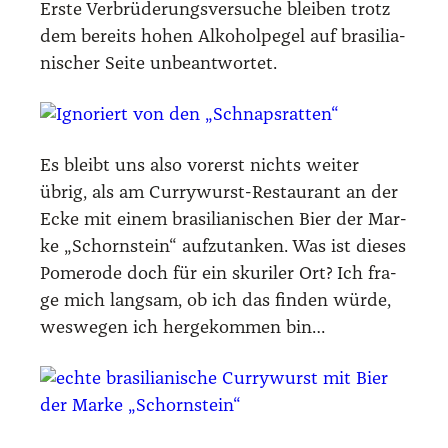
Ers­te Ver­brü­de­rungs­ver­su­che blei­ben trotz
dem bereits hohen Alko­hol­pe­gel auf bra­si­lia­
ni­scher Sei­te unbe­ant­wor­tet.
Es bleibt uns also vor­erst nichts wei­ter
übrig, als am Cur­ry­wurst-Restau­rant an der
Ecke mit einem bra­si­lia­ni­schen Bier der Mar­
ke „Schorn­stein“ auf­zu­tan­ken. Was ist die­ses
Pomero­de doch für ein sku­ri­ler Ort? Ich fra­
ge mich lang­sam, ob ich das fin­den wür­de,
wes­we­gen ich her­ge­kom­men bin…