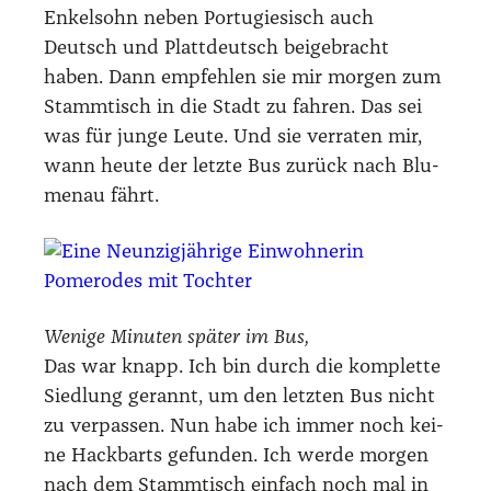
Enkel­sohn neben Por­tu­gie­sisch auch
Deutsch und Platt­deutsch bei­gebracht
haben. Dann emp­feh­len sie mir mor­gen zum
Stamm­tisch in die Stadt zu fah­ren. Das sei
was für jun­ge Leu­te. Und sie ver­ra­ten mir,
wann heu­te der letz­te Bus zurück nach Blu­
men­au fährt.
Weni­ge Minu­ten spä­ter im Bus,
Das war knapp. Ich bin durch die kom­plet­te
Sied­lung gerannt, um den letz­ten Bus nicht
zu ver­pas­sen. Nun habe ich immer noch kei­
ne Hack­barts gefun­den. Ich wer­de mor­gen
nach dem Stamm­tisch ein­fach noch mal in