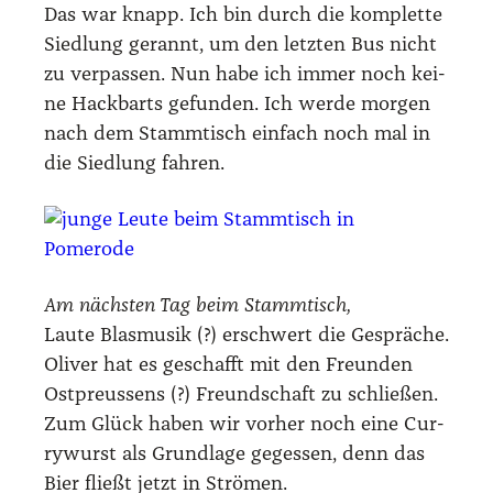
Das war knapp. Ich bin durch die kom­plet­te
Sied­lung gerannt, um den letz­ten Bus nicht
zu ver­pas­sen. Nun habe ich immer noch kei­
ne Hack­barts gefun­den. Ich wer­de mor­gen
nach dem Stamm­tisch ein­fach noch mal in
die Sied­lung fah­ren.
Am nächs­ten Tag beim Stamm­tisch,
Lau­te Blas­mu­sik (?) erschwert die Gesprä­che.
Oli­ver hat es geschafft mit den Freun­den
Ost­preus­sens (?) Freund­schaft zu schlie­ßen.
Zum Glück haben wir vor­her noch eine Cur­
ry­wurst als Grund­la­ge geges­sen, denn das
Bier fließt jetzt in Strö­men.