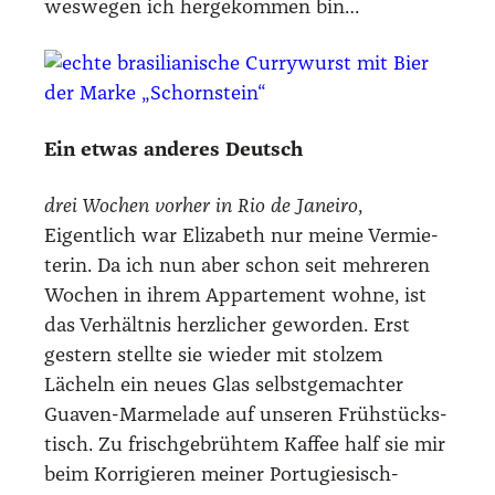
wes­we­gen ich her­ge­kom­men bin…
Ein etwas ande­res Deutsch
drei Wochen vor­her in Rio de Janei­ro
,
Eigent­lich war Eliza­beth nur mei­ne Ver­mie­
te­rin. Da ich nun aber schon seit meh­re­ren
Wochen in ihrem Appar­te­ment woh­ne, ist
das Ver­hält­nis herz­li­cher gewor­den. Erst
ges­tern stell­te sie wie­der mit stol­zem
Lächeln ein neu­es Glas selbst­ge­mach­ter
Gua­ven-Mar­me­la­de auf unse­ren Früh­stücks­
tisch. Zu frisch­ge­brüh­tem Kaf­fee half sie mir
beim Kor­ri­gie­ren mei­ner Por­tu­gie­sisch-