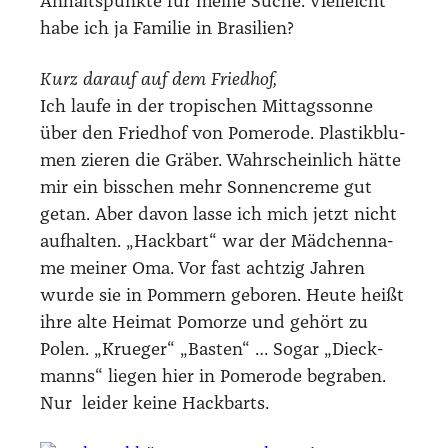
Anhalts­punk­te für mei­ne Suche. Viel­leicht
habe ich ja Fami­lie in Bra­si­li­en?
Kurz dar­auf auf dem Fried­hof,
Ich lau­fe in der tro­pi­schen Mit­tags­son­ne
über den Fried­hof von Pomero­de. Plas­tik­blu­
men zie­ren die Grä­ber. Wahr­schein­lich hät­te
mir ein biss­chen mehr Son­nen­creme gut
getan. Aber davon las­se ich mich jetzt nicht
auf­hal­ten. „Hack­bart“ war der Mäd­chen­na­
me mei­ner Oma. Vor fast acht­zig Jah­ren
wur­de sie in Pom­mern gebo­ren. Heu­te heißt
ihre alte Hei­mat Pomor­ze und gehört zu
Polen. „Krue­ger“ „Bas­ten“ … Sogar „Dieck­
manns“ lie­gen hier in Pomero­de begra­ben.
Nur lei­der kei­ne Hack­barts.