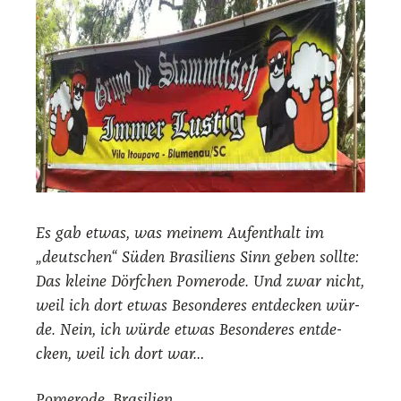
Es gab etwas, was mei­nem Auf­ent­halt im
„deut­schen“ Süden Bra­si­li­ens Sinn geben soll­te:
Das klei­ne Dörf­chen Pomero­de. Und zwar nicht,
weil ich dort etwas Beson­de­res ent­de­cken wür­
de. Nein, ich wür­de etwas Beson­de­res ent­de­
cken, weil ich dort war…
Pomero­de, Bra­si­li­en,