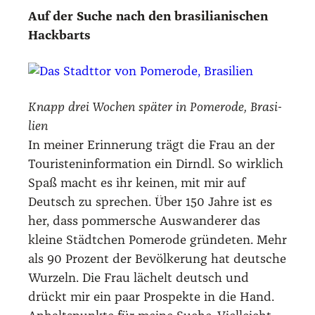
Auf der Suche nach den bra­si­lia­ni­schen
Hack­barts
Knapp drei Wochen spä­ter in Pomero­de, Bra­si­
li­en
In mei­ner Erin­ne­rung trägt die Frau an der
Tou­ris­ten­in­for­ma­ti­on ein Dirndl. So wirk­lich
Spaß macht es ihr kei­nen, mit mir auf
Deutsch zu spre­chen. Über 150 Jah­re ist es
her, dass pom­mer­sche Aus­wan­de­rer das
klei­ne Städt­chen Pomero­de grün­de­ten. Mehr
als 90 Pro­zent der Bevöl­ke­rung hat deut­sche
Wur­zeln. Die Frau lächelt deutsch und
drückt mir ein paar Pro­spek­te in die Hand.