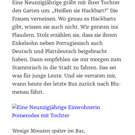
Eine Neun­zig­jäh­ri­ge gräbt mit ihrer Toch­ter
den Gar­ten um. „Hei­ßen sie Hack­bart?“ Die
Frau­en ver­nei­nen. Wo genau es Hack­barts
gibt, wis­sen sie auch nicht. Wir gera­ten ins
Plau­dern. Stolz erzäh­len sie, dass sie ihrem
Enkel­sohn neben Por­tu­gie­sisch auch
Deutsch und Platt­deutsch bei­gebracht
haben. Dann emp­feh­len sie mir mor­gen zum
Stamm­tisch in die Stadt zu fah­ren. Das sei
was für jun­ge Leu­te. Und sie ver­ra­ten mir,
wann heu­te der letz­te Bus zurück nach Blu­
men­au fährt.
Weni­ge Minu­ten spä­ter im Bus,