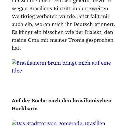
der Schu­le noch Deutsch gelernt, bevor es
wegen Bra­si­li­ens Ein­tritt in den zwei­ten
Welt­krieg ver­bo­ten wur­de. Jetzt fällt mir
auch ein, wor­an mich ihr Deutsch erin­nert.
Es klingt ein biss­chen wie der Dia­lekt, den
mei­ne Oma mit mei­ner Uroma gespro­chen
hat.
Auf der Suche nach den bra­si­lia­ni­schen
Hack­barts