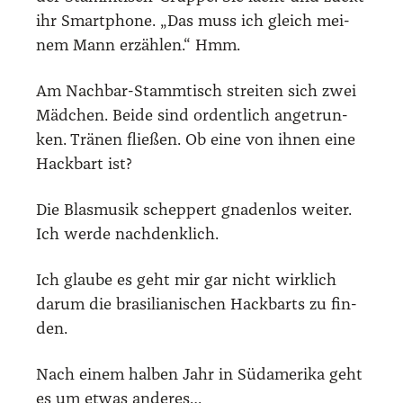
ihr Smart­phone. „Das muss ich gleich mei­
nem Mann erzäh­len.“ Hmm.
Am Nach­bar-Stamm­tisch strei­ten sich zwei
Mäd­chen. Bei­de sind ordent­lich ange­trun­
ken. Trä­nen flie­ßen. Ob eine von ihnen eine
Hack­bart ist?
Die Blas­mu­sik schep­pert gna­den­los wei­ter.
Ich wer­de nach­denk­lich.
Ich glau­be es geht mir gar nicht wirk­lich
dar­um die bra­si­lia­ni­schen Hack­barts zu fin­
den.
Nach einem hal­ben Jahr in Süd­ame­ri­ka geht
es um etwas ande­res…