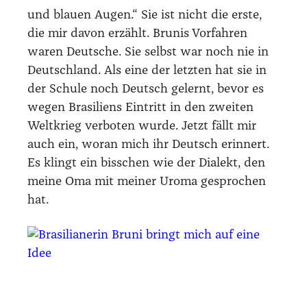
und blau­en Augen.“ Sie ist nicht die ers­te,
die mir davon erzählt. Brunis Vor­fah­ren
waren Deut­sche. Sie selbst war noch nie in
Deutsch­land. Als eine der letz­ten hat sie in
der Schu­le noch Deutsch gelernt, bevor es
wegen Bra­si­li­ens Ein­tritt in den zwei­ten
Welt­krieg ver­bo­ten wur­de. Jetzt fällt mir
auch ein, wor­an mich ihr Deutsch erin­nert.
Es klingt ein biss­chen wie der Dia­lekt, den
mei­ne Oma mit mei­ner Uroma gespro­chen
hat.