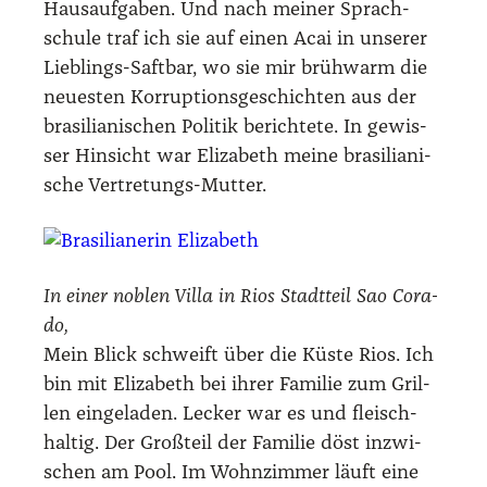
Haus­auf­ga­ben. Und nach mei­ner Sprach­
schu­le traf ich sie auf einen Acai in unse­rer
Lieb­lings-Saft­bar, wo sie mir brüh­warm die
neu­es­ten Kor­rup­ti­ons­ge­schich­ten aus der
bra­si­lia­ni­schen Poli­tik berich­te­te. In gewis­
ser Hin­sicht war Eliza­beth mei­ne bra­si­lia­ni­
sche Ver­tre­tungs-Mut­ter.
In einer noblen Vil­la in Rios Stadt­teil Sao Cora­
do,
Mein Blick schweift über die Küs­te Rios. Ich
bin mit Eliza­beth bei ihrer Fami­lie zum Gril­
len ein­ge­la­den. Lecker war es und fleisch­
hal­tig. Der Groß­teil der Fami­lie döst inzwi­
schen am Pool. Im Wohn­zim­mer läuft eine