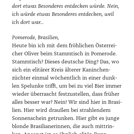
dort etwas Beson­de­res ent­de­cken wür­de. Nein,
ich wür­de etwas Beson­de­res ent­de­cken, weil
ich dort war…
Pomero­de, Bra­si­li­en,
Heu­te bin ich mit dem fröh­li­chen Öster­rei­
cher Oli­ver beim Stamm­tisch in Pomero­de.
Stamm­tisch? Die­ses deut­sche Ding? Das, wo
sich ein eli­tä­rer Kreis älte­rer Kanin­chen­
züch­ter ein­mal wöchent­lich in einer dunk­
len Spe­lun­ke trifft, um bei zu viel Bier immer
wie­der über­rascht fest­zu­stel­len, dass frü­her
alles bes­ser war? Nein! Wir sind hier in Bra­si­
li­en. Hier wird drau­ßen bei strah­len­dem
Son­nen­schein getrun­ken. Hier gibt es jun­ge
blon­de Bra­si­lia­ne­rin­nen, die auch mittrin­