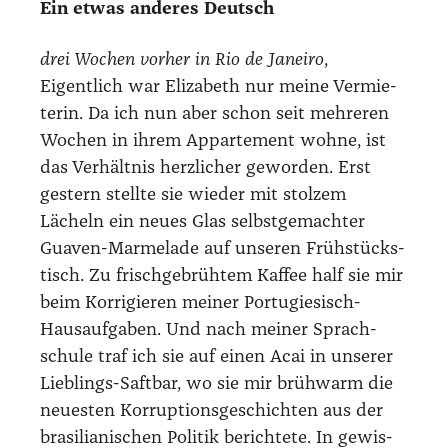
Ein etwas ande­res Deutsch
drei Wochen vor­her in Rio de Janei­ro
,
Eigent­lich war Eliza­beth nur mei­ne Ver­mie­
te­rin. Da ich nun aber schon seit meh­re­ren
Wochen in ihrem Appar­te­ment woh­ne, ist
das Ver­hält­nis herz­li­cher gewor­den. Erst
ges­tern stell­te sie wie­der mit stol­zem
Lächeln ein neu­es Glas selbst­ge­mach­ter
Gua­ven-Mar­me­la­de auf unse­ren Früh­stücks­
tisch. Zu frisch­ge­brüh­tem Kaf­fee half sie mir
beim Kor­ri­gie­ren mei­ner Por­tu­gie­sisch-
Haus­auf­ga­ben. Und nach mei­ner Sprach­
schu­le traf ich sie auf einen Acai in unse­rer
Lieb­lings-Saft­bar, wo sie mir brüh­warm die
neu­es­ten Kor­rup­ti­ons­ge­schich­ten aus der
bra­si­lia­ni­schen Poli­tik berich­te­te. In gewis­