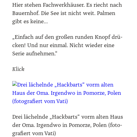
Hier ste­hen Fach­werk­häu­ser. Es riecht nach
Bau­ern­hof. Die See ist nicht weit. Pal­men
gibt es kei­ne…
„Ein­fach auf den gro­ßen run­den Knopf drü­
cken! Und nur ein­mal. Nicht wie­der eine
Serie auf­neh­men.“
Klick
Drei lächeln­de „Hack­barts“ vorm alten Haus
der Oma. Irgend­wo in Pomor­ze, Polen (foto­
gra­fiert vom Vati)