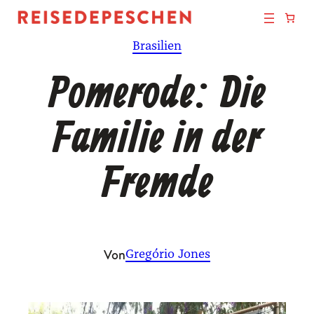
Zum
Inhalt
Brasilien
springen
Pomerode: Die
Familie in der
Fremde
Von
Gregório Jones