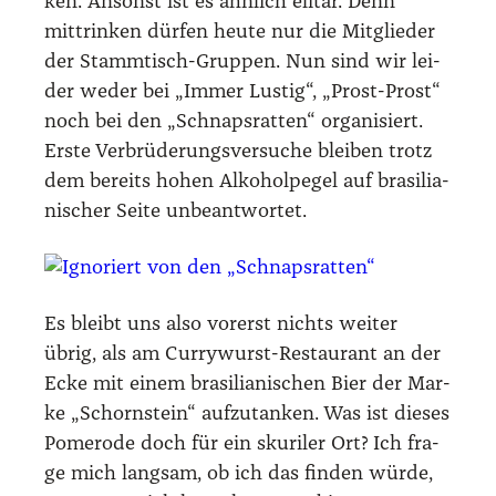
ken. Ansonst ist es ähn­lich eli­tär. Denn
mittrin­ken dür­fen heu­te nur die Mit­glie­der
der Stamm­tisch-Grup­pen. Nun sind wir lei­
der weder bei „Immer Lus­tig“, „Prost-Prost“
noch bei den „Schnaps­rat­ten“ orga­ni­siert.
Ers­te Ver­brü­de­rungs­ver­su­che blei­ben trotz
dem bereits hohen Alko­hol­pe­gel auf bra­si­lia­
ni­scher Sei­te unbe­ant­wor­tet.
Es bleibt uns also vor­erst nichts wei­ter
übrig, als am Cur­ry­wurst-Restau­rant an der
Ecke mit einem bra­si­lia­ni­schen Bier der Mar­
ke „Schorn­stein“ auf­zu­tan­ken. Was ist die­ses
Pomero­de doch für ein sku­ri­ler Ort? Ich fra­
ge mich lang­sam, ob ich das fin­den wür­de,