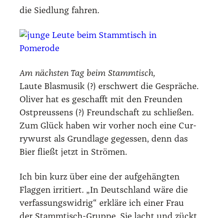
die Sied­lung fah­ren.
Am nächs­ten Tag beim Stamm­tisch,
Lau­te Blas­mu­sik (?) erschwert die Gesprä­che.
Oli­ver hat es geschafft mit den Freun­den
Ost­preus­sens (?) Freund­schaft zu schlie­ßen.
Zum Glück haben wir vor­her noch eine Cur­
ry­wurst als Grund­la­ge geges­sen, denn das
Bier fließt jetzt in Strö­men.
Ich bin kurz über eine der auf­ge­häng­ten
Flag­gen irri­tiert. „In Deutsch­land wäre die
ver­fas­sungs­wid­rig“ erklä­re ich einer Frau
der Stamm­tisch-Grup­pe. Sie lacht und zückt