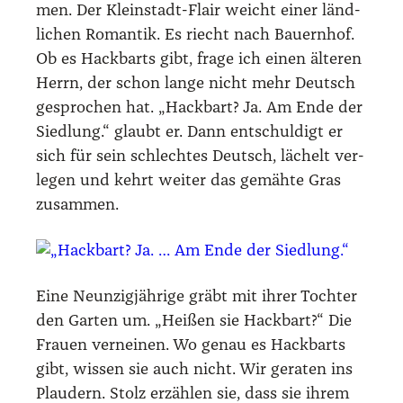
men. Der Klein­stadt-Flair weicht einer länd­
li­chen Roman­tik. Es riecht nach Bau­ern­hof.
Ob es Hack­barts gibt, fra­ge ich einen älte­ren
Herrn, der schon lan­ge nicht mehr Deutsch
gespro­chen hat. „Hack­bart? Ja. Am Ende der
Sied­lung.“ glaubt er. Dann ent­schul­digt er
sich für sein schlech­tes Deutsch, lächelt ver­
le­gen und kehrt wei­ter das gemäh­te Gras
zusam­men.
Eine Neun­zig­jäh­ri­ge gräbt mit ihrer Toch­ter
den Gar­ten um. „Hei­ßen sie Hack­bart?“ Die
Frau­en ver­nei­nen. Wo genau es Hack­barts
gibt, wis­sen sie auch nicht. Wir gera­ten ins
Plau­dern. Stolz erzäh­len sie, dass sie ihrem