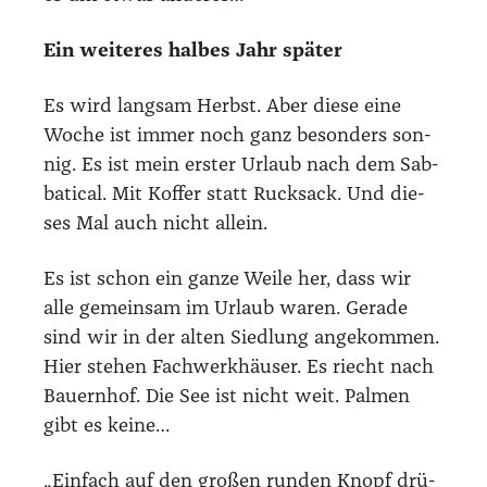
Ein wei­te­res hal­bes Jahr spä­ter
Es wird lang­sam Herbst. Aber die­se eine
Woche ist immer noch ganz beson­ders son­
nig. Es ist mein ers­ter Urlaub nach dem Sab­
ba­ti­cal. Mit Kof­fer statt Ruck­sack. Und die­
ses Mal auch nicht allein.
Es ist schon ein gan­ze Wei­le her, dass wir
alle gemein­sam im Urlaub waren. Gera­de
sind wir in der alten Sied­lung ange­kom­men.
Hier ste­hen Fach­werk­häu­ser. Es riecht nach
Bau­ern­hof. Die See ist nicht weit. Pal­men
gibt es kei­ne…
„Ein­fach auf den gro­ßen run­den Knopf drü­