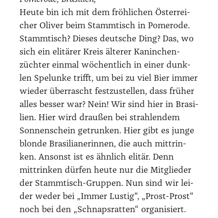
Heu­te bin ich mit dem fröh­li­chen Öster­rei­
cher Oli­ver beim Stamm­tisch in Pomero­de.
Stamm­tisch? Die­ses deut­sche Ding? Das, wo
sich ein eli­tä­rer Kreis älte­rer Kanin­chen­
züch­ter ein­mal wöchent­lich in einer dunk­
len Spe­lun­ke trifft, um bei zu viel Bier immer
wie­der über­rascht fest­zu­stel­len, dass frü­her
alles bes­ser war? Nein! Wir sind hier in Bra­si­
li­en. Hier wird drau­ßen bei strah­len­dem
Son­nen­schein getrun­ken. Hier gibt es jun­ge
blon­de Bra­si­lia­ne­rin­nen, die auch mittrin­
ken. Ansonst ist es ähn­lich eli­tär. Denn
mittrin­ken dür­fen heu­te nur die Mit­glie­der
der Stamm­tisch-Grup­pen. Nun sind wir lei­
der weder bei „Immer Lus­tig“, „Prost-Prost“
noch bei den „Schnaps­rat­ten“ orga­ni­siert.