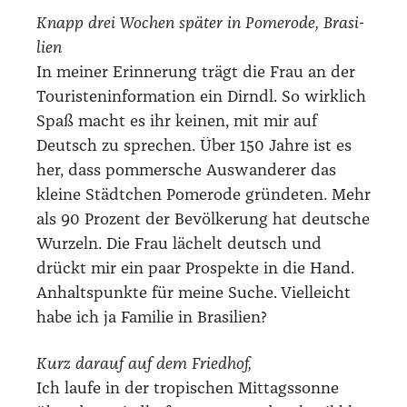
Knapp drei Wochen spä­ter in Pomero­de, Bra­si­
li­en
In mei­ner Erin­ne­rung trägt die Frau an der
Tou­ris­ten­in­for­ma­ti­on ein Dirndl. So wirk­lich
Spaß macht es ihr kei­nen, mit mir auf
Deutsch zu spre­chen. Über 150 Jah­re ist es
her, dass pom­mer­sche Aus­wan­de­rer das
klei­ne Städt­chen Pomero­de grün­de­ten. Mehr
als 90 Pro­zent der Bevöl­ke­rung hat deut­sche
Wur­zeln. Die Frau lächelt deutsch und
drückt mir ein paar Pro­spek­te in die Hand.
Anhalts­punk­te für mei­ne Suche. Viel­leicht
habe ich ja Fami­lie in Bra­si­li­en?
Kurz dar­auf auf dem Fried­hof,
Ich lau­fe in der tro­pi­schen Mit­tags­son­ne