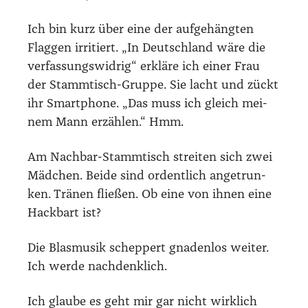
Ich bin kurz über eine der auf­ge­häng­ten
Flag­gen irri­tiert. „In Deutsch­land wäre die
ver­fas­sungs­wid­rig“ erklä­re ich einer Frau
der Stamm­tisch-Grup­pe. Sie lacht und zückt
ihr Smart­phone. „Das muss ich gleich mei­
nem Mann erzäh­len.“ Hmm.
Am Nach­bar-Stamm­tisch strei­ten sich zwei
Mäd­chen. Bei­de sind ordent­lich ange­trun­
ken. Trä­nen flie­ßen. Ob eine von ihnen eine
Hack­bart ist?
Die Blas­mu­sik schep­pert gna­den­los wei­ter.
Ich wer­de nach­denk­lich.
Ich glau­be es geht mir gar nicht wirk­lich