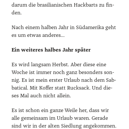
dar­um die bra­si­lia­ni­schen Hack­barts zu fin­
den.
Nach einem hal­ben Jahr in Süd­ame­ri­ka geht
es um etwas ande­res…
Ein wei­te­res hal­bes Jahr spä­ter
Es wird lang­sam Herbst. Aber die­se eine
Woche ist immer noch ganz beson­ders son­
nig. Es ist mein ers­ter Urlaub nach dem Sab­
ba­ti­cal. Mit Kof­fer statt Ruck­sack. Und die­
ses Mal auch nicht allein.
Es ist schon ein gan­ze Wei­le her, dass wir
alle gemein­sam im Urlaub waren. Gera­de
sind wir in der alten Sied­lung ange­kom­men.