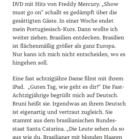
DVD mit Hits von Fred­dy Mer­cu­ry. „Show
must go on“ schallt es gedämpft über die
gesät­tig­ten Gäs­te. In einer Woche endet
mein Por­tu­gie­sisch-Kurs. Dann woll­te ich
wei­ter zie­hen. Bra­si­li­en ent­de­cken. Bra­si­li­en
ist flä­chen­mä­ßig grö­ßer als ganz Euro­pa.
Nur kann ich mich nicht ent­schei­den, wo es
hin­ge­hen soll.
Eine fast acht­zig­jäh­re Dame filmt mit ihrem
iPad. „Guten Tag, wie geht es dir?“ Die Fast-
Acht­zig­jäh­ri­ge begrüßt mich auf Deutsch.
Bruni heißt sie. Irgend­was an ihrem Deutsch
ist eigen­ar­tig und ver­traut zugleich. Sie
stammt aus dem bra­si­lia­ni­schen Bun­des­
staat San­ta Cata­ri­na. „Die Leu­te sehen da so
aus wie du. Bra­si­lia­ner mit blon­den Haa­ren