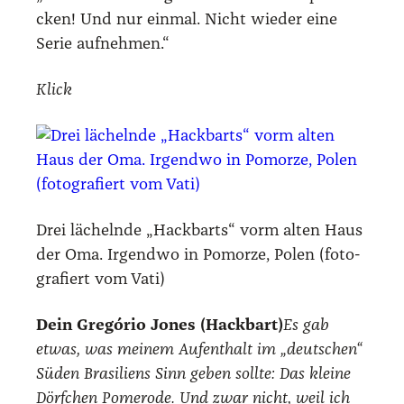
cken! Und nur ein­mal. Nicht wie­der eine
Serie auf­neh­men.“
Klick
Drei lächeln­de „Hack­barts“ vorm alten Haus
der Oma. Irgend­wo in Pomor­ze, Polen (foto­
gra­fiert vom Vati)
Dein Gre­gório Jones (Hack­bart)
Es gab
etwas, was mei­nem Auf­ent­halt im „deut­schen“
Süden Bra­si­li­ens Sinn geben soll­te: Das klei­ne
Dörf­chen Pomero­de. Und zwar nicht, weil ich