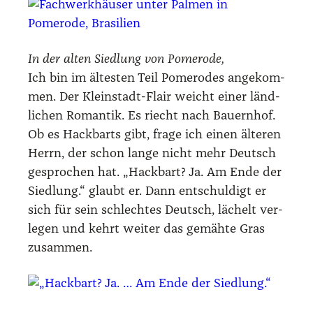
In der alten Sied­lung von Pomero­de,
Ich bin im ältes­ten Teil Pomero­des ange­kom­
men. Der Klein­stadt-Flair weicht einer länd­
li­chen Roman­tik. Es riecht nach Bau­ern­hof.
Ob es Hack­barts gibt, fra­ge ich einen älte­ren
Herrn, der schon lan­ge nicht mehr Deutsch
gespro­chen hat. „Hack­bart? Ja. Am Ende der
Sied­lung.“ glaubt er. Dann ent­schul­digt er
sich für sein schlech­tes Deutsch, lächelt ver­
le­gen und kehrt wei­ter das gemäh­te Gras
zusam­men.