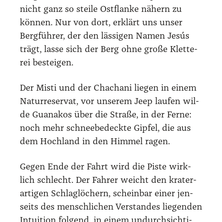
nicht ganz so stei­le Ost­flan­ke nähern zu
kön­nen. Nur von dort, erklärt uns unser
Berg­füh­rer, der den läs­si­gen Namen Jesús
trägt, las­se sich der Berg ohne gro­ße Klet­te­
rei bestei­gen.
Der Mis­ti und der Chacha­ni lie­gen in einem
Natur­re­ser­vat, vor unse­rem Jeep lau­fen wil­
de Gua­na­kos über die Stra­ße, in der Fer­ne:
noch mehr schnee­be­deck­te Gip­fel, die aus
dem Hoch­land in den Him­mel ragen.
Gegen Ende der Fahrt wird die Pis­te wirk­
lich schlecht. Der Fah­rer weicht den kra­ter­
ar­ti­gen Schlag­lö­chern, schein­bar einer jen­
seits des mensch­li­chen Ver­stan­des lie­gen­den
Intui­ti­on fol­gend, in einem undurch­sich­ti­