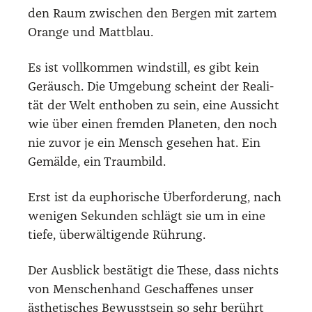
den Raum zwi­schen den Ber­gen mit zar­tem
Oran­ge und Matt­blau.
Es ist voll­kom­men wind­still, es gibt kein
Geräusch. Die Umge­bung scheint der Rea­li­
tät der Welt ent­ho­ben zu sein, eine Aus­sicht
wie über einen frem­den Pla­ne­ten, den noch
nie zuvor je ein Mensch gese­hen hat. Ein
Gemäl­de, ein Traum­bild.
Erst ist da eupho­ri­sche Über­for­de­rung, nach
weni­gen Sekun­den schlägt sie um in eine
tie­fe, über­wäl­ti­gen­de Rüh­rung.
Der Aus­blick bestä­tigt die The­se, dass nichts
von Men­schen­hand Geschaf­fe­nes unser
ästhe­ti­sches Bewusst­sein so sehr berührt