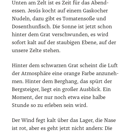
Unten am Zelt ist es Zeit für das Abend­
essen. Jesús kocht auf einem Gas­ko­cher
Nudeln, dazu gibt es Toma­ten­so­ße und
Dosen­thun­fisch. Die Son­ne ist jetzt schon
hin­ter dem Grat ver­schwun­den, es wird
sofort kalt auf der stau­bi­gen Ebe­ne, auf der
unse­re Zel­te ste­hen.
Hin­ter dem schwar­zen Grat scheint die Luft
der Atmo­sphä­re eine oran­ge Far­be anzu­neh­
men. Hin­ter dem Berg­hang, das spürt der
Berg­stei­ger, liegt ein gro­ßer Aus­blick. Ein
Moment, der nur noch etwa eine hal­be
Stun­de so zu erle­ben sein wird.
Der Wind fegt kalt über das Lager, die Nase
ist rot, aber es geht jetzt nicht anders: Die