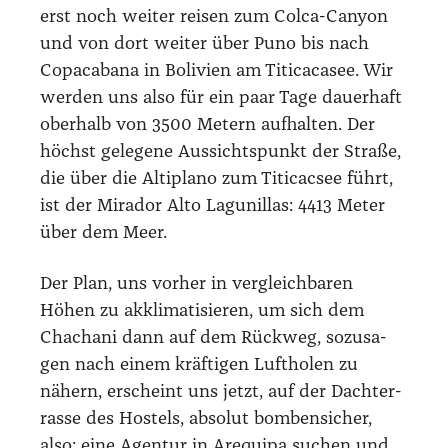
erst noch wei­ter rei­sen zum Col­ca-Can­yon
und von dort wei­ter über Puno bis nach
Copa­ca­ba­na in Boli­vi­en am Titi­ca­ca­see. Wir
wer­den uns also für ein paar Tage dau­er­haft
ober­halb von 3500 Metern auf­hal­ten. Der
höchst gele­ge­ne Aus­sichts­punkt der Stra­ße,
die über die Alti­pla­no zum Titi­cac­see führt,
ist der Mira­dor Alto Lag­unil­las: 4413 Meter
über dem Meer.
Der Plan, uns vor­her in ver­gleich­ba­ren
Höhen zu akkli­ma­ti­sie­ren, um sich dem
Chacha­ni dann auf dem Rück­weg, sozu­sa­
gen nach einem kräf­ti­gen Luft­ho­len zu
nähern, erscheint uns jetzt, auf der Dach­ter­
ras­se des Hos­tels, abso­lut bom­ben­si­cher,
also: eine Agen­tur in Are­qui­pa suchen und