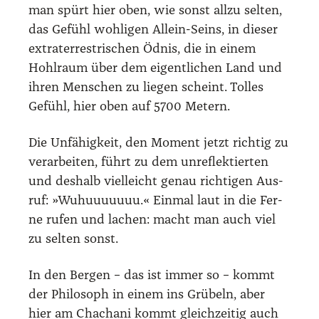
man spürt hier oben, wie sonst all­zu sel­ten,
das Gefühl woh­li­gen Allein-Seins, in die­ser
extra­ter­res­tri­schen Ödnis, die in einem
Hohl­raum über dem eigent­li­chen Land und
ihren Men­schen zu lie­gen scheint. Tol­les
Gefühl, hier oben auf 5700 Metern.
Die Unfä­hig­keit, den Moment jetzt rich­tig zu
ver­ar­bei­ten, führt zu dem unre­flek­tier­ten
und des­halb viel­leicht genau rich­ti­gen Aus­
ruf: »Wuhuuuuuuu.« Ein­mal laut in die Fer­
ne rufen und lachen: macht man auch viel
zu sel­ten sonst.
In den Ber­gen – das ist immer so – kommt
der Phi­lo­soph in einem ins Grü­beln, aber
hier am Chacha­ni kommt gleich­zei­tig auch