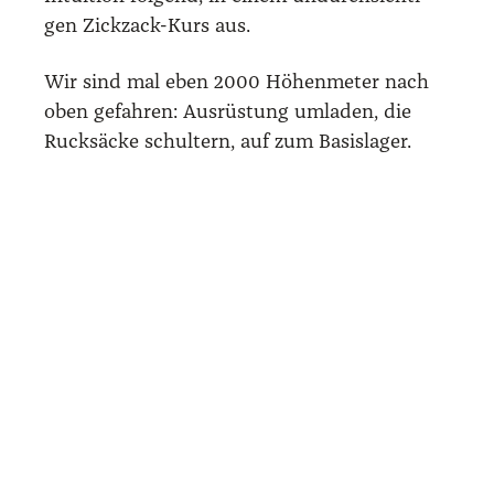
gen Zick­zack-Kurs aus.
Wir sind mal eben 2000 Höhen­me­ter nach
oben gefah­ren: Aus­rüs­tung umla­den, die
Ruck­sä­cke schul­tern, auf zum Basis­la­ger.