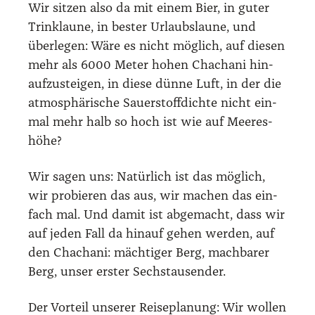
Wir sit­zen also da mit einem Bier, in guter
Trinklau­ne, in bes­ter Urlaubs­lau­ne, und
über­le­gen: Wäre es nicht mög­lich, auf die­sen
mehr als 6000 Meter hohen Chacha­ni hin­
auf­zu­stei­gen, in die­se dün­ne Luft, in der die
atmo­sphä­ri­sche Sau­er­stoff­dich­te nicht ein­
mal mehr halb so hoch ist wie auf Mee­res­
hö­he?
Wir sagen uns: Natür­lich ist das mög­lich,
wir pro­bie­ren das aus, wir machen das ein­
fach mal. Und damit ist abge­macht, dass wir
auf jeden Fall da hin­auf gehen wer­den, auf
den Chacha­ni: mäch­ti­ger Berg, mach­ba­rer
Berg, unser ers­ter Sechs­tau­sen­der.
Der Vor­teil unse­rer Rei­se­pla­nung: Wir wol­len