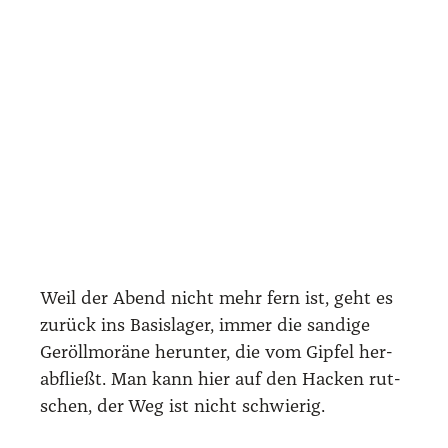
Weil der Abend nicht mehr fern ist, geht es
zurück ins Basis­la­ger, immer die san­di­ge
Geröll­mo­rä­ne her­un­ter, die vom Gip­fel her­
ab­fließt. Man kann hier auf den Hacken rut­
schen, der Weg ist nicht schwie­rig.