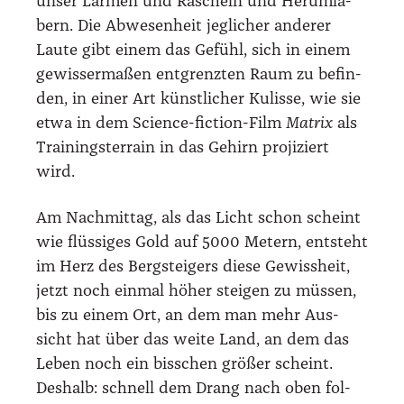
unser Lär­men und Rascheln und Her­um­la­
bern. Die Abwe­sen­heit jeg­li­cher ande­rer
Lau­te gibt einem das Gefühl, sich in einem
gewis­ser­ma­ßen ent­grenz­ten Raum zu befin­
den, in einer Art künst­li­cher Kulis­se, wie sie
etwa in dem Sci­ence-fic­tion-Film
Matrix
als
Trai­nings­ter­rain in das Gehirn pro­ji­ziert
wird.
Am Nach­mit­tag, als das Licht schon scheint
wie flüs­si­ges Gold auf 5000 Metern, ent­steht
im Herz des Berg­stei­gers die­se Gewiss­heit,
jetzt noch ein­mal höher stei­gen zu müs­sen,
bis zu einem Ort, an dem man mehr Aus­
sicht hat über das wei­te Land, an dem das
Leben noch ein biss­chen grö­ßer scheint.
Des­halb: schnell dem Drang nach oben fol­