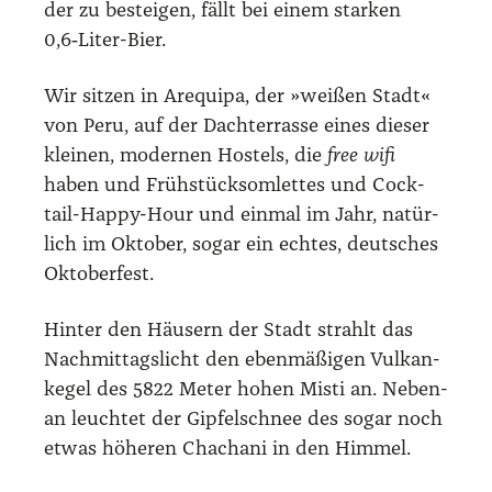
der zu bestei­gen, fällt bei einem star­ken
0,6‑Liter-Bier.
Wir sit­zen in Are­qui­pa, der »wei­ßen Stadt«
von Peru, auf der Dach­ter­ras­se eines die­ser
klei­nen, moder­nen Hos­tels, die
free wifi
haben und Früh­stück­som­let­tes und Cock­
tail-Hap­py-Hour und ein­mal im Jahr, natür­
lich im Okto­ber, sogar ein ech­tes, deut­sches
Okto­ber­fest.
Hin­ter den Häu­sern der Stadt strahlt das
Nach­mit­tags­licht den eben­mä­ßi­gen Vul­kan­
ke­gel des 5822 Meter hohen Mis­ti an. Neben­
an leuch­tet der Gip­fel­schnee des sogar noch
etwas höhe­ren Chacha­ni in den Him­mel.