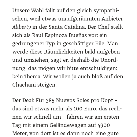
Unse­re Wahl fällt auf den gleich sym­pa­thi­
schen, weil etwas unauf­ge­räum­ten Anbie­ter
Ali­ber­ty
in der San­ta Cata­li­na. Der Chef stellt
sich als Raul Espi­no­za Due­ñas vor: ein
gedrun­ge­ner Typ in geschäf­ti­ger Eile. Man
wer­de die­se Räum­lich­kei­ten bald auf­ge­ben
und umzie­hen, sagt er, des­halb die Unord­
nung, das mögen wir bit­te ent­schul­di­gen:
kein The­ma. Wir wol­len ja auch bloß auf den
Chacha­ni stei­gen.
Der Deal: Für 385 Nue­vos Soles pro Kopf –
das sind etwas mehr als 100 Euro, das rech­
nen wir schnell um – fah­ren wir am ers­ten
Tag mit einem Gelän­de­wa­gen auf 4900
Meter, von dort ist es dann noch eine gute