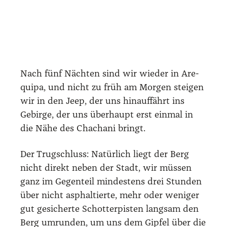
Nach fünf Näch­ten sind wir wie­der in Are­
qui­pa, und nicht zu früh am Mor­gen stei­gen
wir in den Jeep, der uns hin­auf­fährt ins
Gebir­ge, der uns über­haupt erst ein­mal in
die Nähe des Chacha­ni bringt.
Der Trug­schluss: Natür­lich liegt der Berg
nicht direkt neben der Stadt, wir müs­sen
ganz im Gegen­teil min­des­tens drei Stun­den
über nicht asphal­tier­te, mehr oder weni­ger
gut gesi­cher­te Schot­ter­pis­ten lang­sam den
Berg umrun­den, um uns dem Gip­fel über die