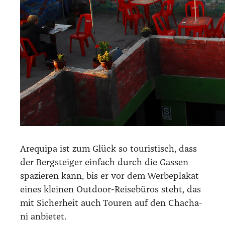
Are­qui­pa ist zum Glück so tou­ris­tisch, dass
der Berg­stei­ger ein­fach durch die Gas­sen
spa­zie­ren kann, bis er vor dem Wer­be­pla­kat
eines klei­nen Out­door-Rei­se­bü­ros steht, das
mit Sicher­heit auch Tou­ren auf den Chacha­
ni anbie­tet.