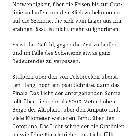
Not­wen­dig­keit, über die Fel­sen bis zur Grat­
li­nie zu lau­fen, um den Blick zu bekom­men
auf die Sze­ne­rie, die sich vom Lager aus nur
erah­nen lässt, ist nicht mehr zu igno­rie­ren.
Es ist das Gefühl, gegen die Zeit zu lau­fen,
und im Fal­le des Schei­terns etwas ganz
Bedeu­ten­des zu ver­pas­sen.
Stol­pern über den von Fels­bro­cken über­sä­
ten Hang, noch ein paar Schrit­te, dann das
Fina­le: Das Licht der unter­ge­hen­den Son­ne
fällt über die mehr als 6000 Meter hohen
Ber­ge der Alti­pla­no, über den Ampa­to und,
vie­le Kilo­me­ter wei­ter ent­fernt, über den
Coro­pu­na. Das Licht schnei­det die Grat­li­ni­en
an wie fei­ne Pin­sel­stri­che. Das Licht füllt