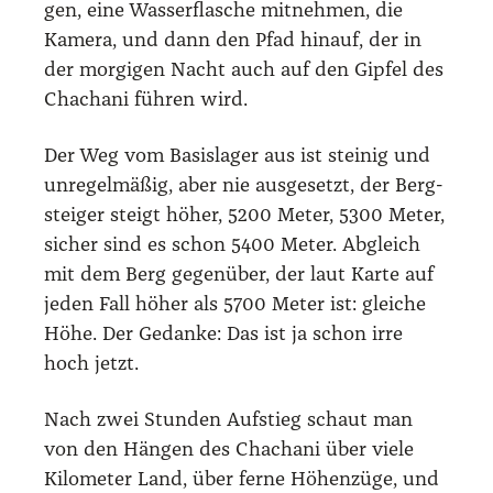
gen, eine Was­ser­fla­sche mit­neh­men, die
Kame­ra, und dann den Pfad hin­auf, der in
der mor­gi­gen Nacht auch auf den Gip­fel des
Chacha­ni füh­ren wird.
Der Weg vom Basis­la­ger aus ist stei­nig und
unre­gel­mä­ßig, aber nie aus­ge­setzt, der Berg­
stei­ger steigt höher, 5200 Meter, 5300 Meter,
sicher sind es schon 5400 Meter. Abgleich
mit dem Berg gegen­über, der laut Kar­te auf
jeden Fall höher als 5700 Meter ist: glei­che
Höhe. Der Gedan­ke: Das ist ja schon irre
hoch jetzt.
Nach zwei Stun­den Auf­stieg schaut man
von den Hän­gen des Chacha­ni über vie­le
Kilo­me­ter Land, über fer­ne Höhen­zü­ge, und