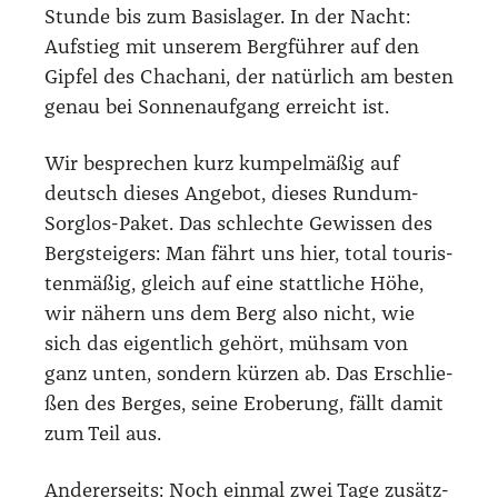
Stun­de bis zum Basis­la­ger. In der Nacht:
Auf­stieg mit unse­rem Berg­füh­rer auf den
Gip­fel des Chacha­ni, der natür­lich am bes­ten
genau bei Son­nen­auf­gang erreicht ist.
Wir bespre­chen kurz kum­pel­mä­ßig auf
deutsch die­ses Ange­bot, die­ses Rund­um-
Sorg­los-Paket. Das schlech­te Gewis­sen des
Berg­stei­gers: Man fährt uns hier, total tou­ris­
ten­mä­ßig, gleich auf eine statt­li­che Höhe,
wir nähern uns dem Berg also nicht, wie
sich das eigent­lich gehört, müh­sam von
ganz unten, son­dern kür­zen ab. Das Erschlie­
ßen des Ber­ges, sei­ne Erobe­rung, fällt damit
zum Teil aus.
Ande­rer­seits: Noch ein­mal zwei Tage zusätz­