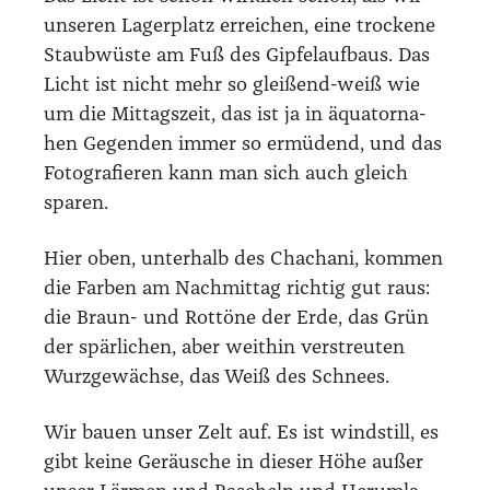
unse­ren Lager­platz errei­chen, eine tro­cke­ne
Staub­wüs­te am Fuß des Gip­fel­auf­baus. Das
Licht ist nicht mehr so glei­ßend-weiß wie
um die Mit­tags­zeit, das ist ja in äqua­tor­na­
hen Gegen­den immer so ermü­dend, und das
Foto­gra­fie­ren kann man sich auch gleich
spa­ren.
Hier oben, unter­halb des Chacha­ni, kom­men
die Far­ben am Nach­mit­tag rich­tig gut raus:
die Braun- und Rot­tö­ne der Erde, das Grün
der spär­li­chen, aber weit­hin ver­streu­ten
Wurz­ge­wäch­se, das Weiß des Schnees.
Wir bau­en unser Zelt auf. Es ist wind­still, es
gibt kei­ne Geräu­sche in die­ser Höhe außer