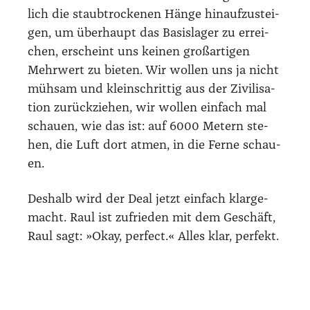
lich die staub­tro­cke­nen Hän­ge hin­auf­zu­stei­
gen, um über­haupt das Basis­la­ger zu errei­
chen, erscheint uns kei­nen groß­ar­ti­gen
Mehr­wert zu bie­ten. Wir wol­len uns ja nicht
müh­sam und klein­schrit­tig aus der Zivi­li­sa­
ti­on zurück­zie­hen, wir wol­len ein­fach mal
schau­en, wie das ist: auf 6000 Metern ste­
hen, die Luft dort atmen, in die Fer­ne schau­
en.
Des­halb wird der Deal jetzt ein­fach klar­ge­
macht. Raul ist zufrie­den mit dem Geschäft,
Raul sagt: »Okay, per­fect.« Alles klar, per­fekt.