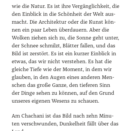
wie die Natur. Es ist ihre Ver­gäng­lich­keit, die
den Ein­blick in die Schön­heit der Welt aus­
macht. Die Archi­tek­tur oder die Kunst kön­
nen ein paar Leben über­dau­ern. Aber die
Wol­ken zie­hen sich zu, die Son­ne geht unter,
der Schnee schmilzt, Blät­ter fal­len, und das
Bild ist zer­stört. Es ist ein kur­zer Ein­blick in
etwas, das wir nicht ver­ste­hen. Es hat die
glei­che Tie­fe wie der Moment, in dem wir
glau­ben, in den Augen eines ande­ren Men­
schen das gro­ße Gan­ze, den tie­fe­ren Sinn
der Din­ge sehen zu kön­nen, auf den Grund
unse­res eige­nen Wesens zu schau­en.
Am Chacha­ni ist das Bild nach zehn Minu­
ten ver­schwun­den, Dun­kel­heit fällt über das