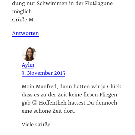
dung nur Schwim­men in der Fluß­la­gu­ne
mög­lich.
Grü­ße M.
Antworten
Aylin
3. November 2015
Moin Man­fred, dann hat­ten wir ja Glück,
dass es zu der Zeit kei­ne fie­sen Flie­gen
gab 🙂 Hof­fent­lich hat­test Du den­noch
eine schö­ne Zeit dort.
Vie­le Grü­ße