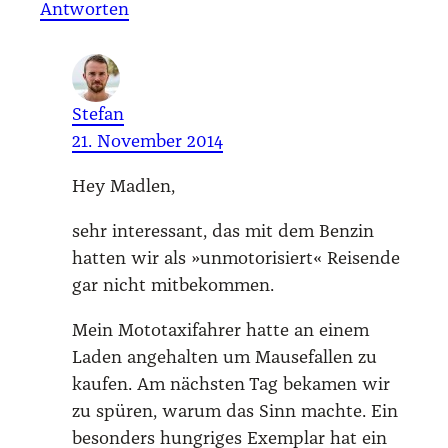
Antworten
Stefan
21. November 2014
Hey Mad­len,
sehr inter­es­sant, das mit dem Ben­zin
hat­ten wir als »unmo­to­ri­siert« Rei­sen­de
gar nicht mit­be­kom­men.
Mein Moto­ta­xi­fah­rer hat­te an einem
Laden ange­hal­ten um Mau­se­fal­len zu
kau­fen. Am nächs­ten Tag beka­men wir
zu spü­ren, war­um das Sinn mach­te. Ein
beson­ders hung­ri­ges Exem­plar hat ein