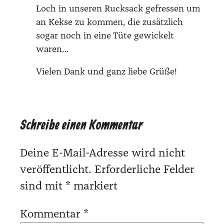
Loch in unse­ren Ruck­sack gefres­sen um
an Kek­se zu kom­men, die zusätz­lich
sogar noch in eine Tüte gewi­ckelt
waren…
Vie­len Dank und ganz lie­be Grü­ße!
Schreibe einen Kommentar
Deine E-Mail-Adresse wird nicht
veröffentlicht.
Erforderliche Felder
sind mit
*
markiert
Kommentar
*