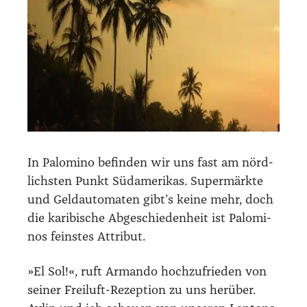
In Palo­mi­no befin­den wir uns fast am nörd­
lichs­ten Punkt Süd­ame­ri­kas. Super­märk­te
und Geld­au­to­ma­ten gibt’s kei­ne mehr, doch
die kari­bi­sche Abge­schie­den­heit ist Palo­mi­
nos feins­tes Attri­but.
»El Sol!«, ruft Arman­do hoch­zu­frie­den von
sei­ner Frei­luft-Rezep­ti­on zu uns her­über.