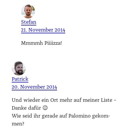
Stefan
21. November 2014
Mmmmh Piiiiz­za!
Patrick
20. November 2014
Und wie­der ein Ort mehr auf mei­ner Lis­te –
Dan­ke dafür 😉
Wie seid ihr gera­de auf Palo­mi­no gekom­
men?