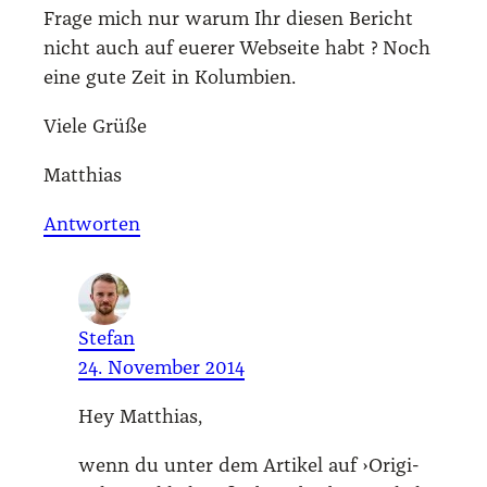
Fra­ge mich nur war­um Ihr die­sen Bericht
nicht auch auf eue­rer Web­sei­te habt ? Noch
eine gute Zeit in Kolum­bi­en.
Vie­le Grü­ße
Mat­thi­as
Antworten
Stefan
24. November 2014
Hey Mat­thi­as,
wenn du unter dem Arti­kel auf ›Ori­gi­