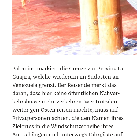
Palo­mi­no mar­kiert die Gren­ze zur Pro­vinz La
Gua­ji­ra, wel­che wie­der­um im Süd­os­ten an
Vene­zue­la grenzt. Der Rei­sen­de merkt das
dar­an, dass hier kei­ne öffent­li­chen Nah­ver­
kehrs­bus­se mehr ver­keh­ren. Wer trotz­dem
wei­ter gen Osten rei­sen möch­te, muss auf
Pri­vat­per­so­nen ach­ten, die den Namen ihres
Ziel­or­tes in die Wind­schutz­schei­be ihres
Autos hän­gen und unter­wegs Fahr­gäs­te auf­