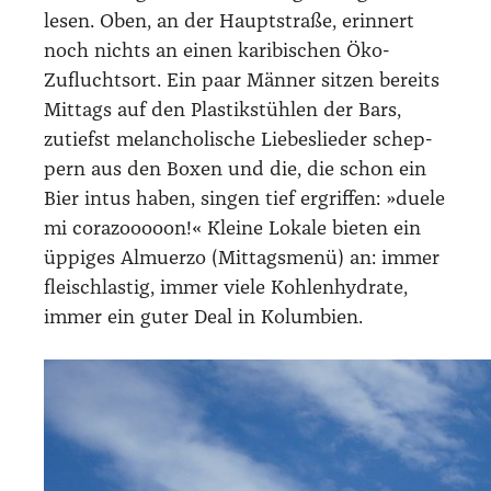
le­sen. Oben, an der Haupt­stra­ße, erin­nert
noch nichts an einen kari­bi­schen Öko-
Zufluchts­ort. Ein paar Män­ner sit­zen bereits
Mit­tags auf den Plas­tik­stüh­len der Bars,
zutiefst melan­cho­li­sche Lie­bes­lie­der schep­
pern aus den Boxen und die, die schon ein
Bier intus haben, sin­gen tief ergrif­fen: »due­le
mi cora­zooooon!« Klei­ne Loka­le bie­ten ein
üppi­ges Almuer­zo (Mit­tags­me­nü) an: immer
fleisch­las­tig, immer vie­le Koh­len­hy­dra­te,
immer ein guter Deal in Kolum­bi­en.