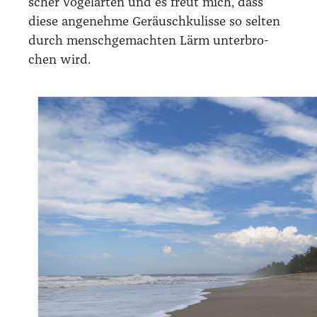
scher Vogel­ar­ten und es freut mich, dass
die­se ange­neh­me Geräusch­ku­lis­se so sel­ten
durch mensch­ge­mach­ten Lärm unter­bro­
chen wird.