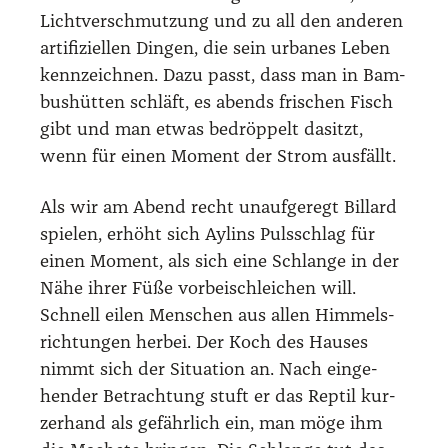
Licht­ver­schmut­zung und zu all den ande­ren
arti­fi­zi­el­len Din­gen, die sein urba­nes Leben
kenn­zeich­nen. Dazu passt, dass man in Bam­
bus­hüt­ten schläft, es abends fri­schen Fisch
gibt und man etwas bedröp­pelt dasitzt,
wenn für einen Moment der Strom aus­fällt.
Als wir am Abend recht unauf­ge­regt Bil­lard
spie­len, erhöht sich Aylins Puls­schlag für
einen Moment, als sich eine Schlan­ge in der
Nähe ihrer Füße vor­bei­schlei­chen will.
Schnell eilen Men­schen aus allen Him­mels­
rich­tun­gen her­bei. Der Koch des Hau­ses
nimmt sich der Situa­ti­on an. Nach ein­ge­
hen­der Betrach­tung stuft er das Rep­til kur­
zer­hand als gefähr­lich ein, man möge ihm