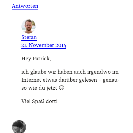
Antworten
Stefan
21. November 2014
Hey Patrick,
ich glau­be wir haben auch irgend­wo im
Inter­net etwas dar­über gele­sen – genau­
so wie du jetzt 🙂
Viel Spaß dort!