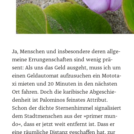
Ja, Men­schen und ins­be­son­de­re deren all­ge­
mei­ne Errun­gen­schaf­ten sind wenig prä­
sent: Als uns das Geld aus­geht, muss ich um
einen Geld­au­to­mat auf­zu­su­chen ein Moto­ta­
xi mie­ten und 20 Minu­ten in den nächs­ten
Ort fah­ren. Doch die kari­bi­sche Abge­schie­
den­heit ist Palo­mi­nos feins­tes Attri­but.
Schon der dich­te Ster­nen­him­mel signa­li­siert
dem Stadt­men­schen aus der »pri­mer mun­
do«, dass er jetzt weit ent­fernt ist. Dass er
eine räum­li­che Distanz geschaf­fen hat, zur