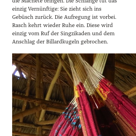
die Mache­te brin­gen. Die Schlan­ge tut das
ein­zig Ver­nünf­ti­ge: Sie zieht sich ins
Gebüsch zurück. Die Auf­re­gung ist vor­bei.
Rasch kehrt wie­der Ruhe ein. Die­se wird
ein­zig vom Ruf der Sing­zi­ka­den und dem
Anschlag der Bil­lard­ku­geln gebro­chen.