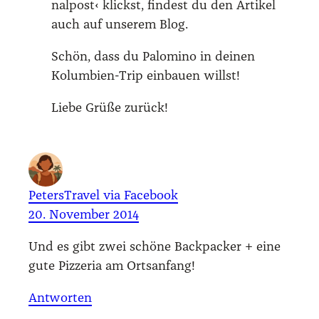
nal­post‹ klickst, fin­dest du den Arti­kel
auch auf unse­rem Blog.
Schön, dass du Palo­mi­no in dei­nen
Kolum­bi­en-Trip ein­bau­en willst!
Lie­be Grü­ße zurück!
PetersTravel via Facebook
20. November 2014
Und es gibt zwei schö­ne Back­pa­cker + eine
gute Piz­ze­ria am Orts­an­fang!
Antworten