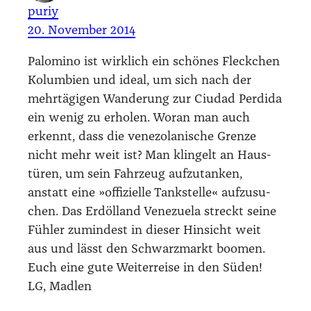
puriy
20. November 2014
Palo­mi­no ist wirk­lich ein schö­nes Fleck­chen
Kolum­bi­en und ide­al, um sich nach der
mehr­tä­gi­gen Wan­de­rung zur Ciu­dad Per­di­da
ein wenig zu erho­len. Wor­an man auch
erkennt, dass die vene­zo­la­ni­sche Gren­ze
nicht mehr weit ist? Man klin­gelt an Haus­
tü­ren, um sein Fahr­zeug auf­zu­tan­ken,
anstatt eine »offi­zi­el­le Tank­stel­le« auf­zu­su­
chen. Das Erd­öl­land Vene­zue­la streckt sei­ne
Füh­ler zumin­dest in die­ser Hin­sicht weit
aus und lässt den Schwarz­markt boo­men.
Euch eine gute Wei­ter­rei­se in den Süden!
LG, Mad­len