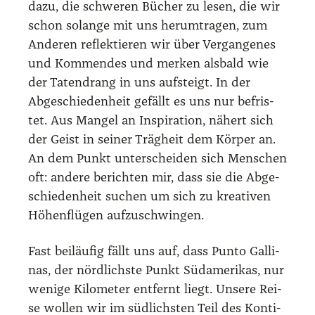
dazu, die schwe­ren Bücher zu lesen, die wir
schon solan­ge mit uns her­um­tra­gen, zum
Ande­ren reflek­tie­ren wir über Ver­gan­ge­nes
und Kom­men­des und mer­ken als­bald wie
der Taten­drang in uns auf­steigt. In der
Abge­schie­den­heit gefällt es uns nur befris­
tet. Aus Man­gel an Inspi­ra­ti­on, nähert sich
der Geist in sei­ner Träg­heit dem Kör­per an.
An dem Punkt unter­schei­den sich Men­schen
oft: ande­re berich­ten mir, dass sie die Abge­
schie­den­heit suchen um sich zu krea­ti­ven
Höhen­flü­gen auf­zu­schwin­gen.
Fast bei­läu­fig fällt uns auf, dass Pun­to Gal­li­
nas, der nörd­lichs­te Punkt Süd­ame­ri­kas, nur
weni­ge Kilo­me­ter ent­fernt liegt. Unse­re Rei­
se wol­len wir im süd­lichs­ten Teil des Kon­ti­