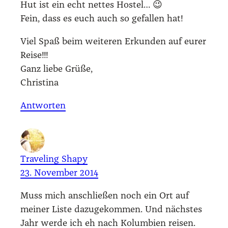
Hut ist ein echt net­tes Hos­tel… 😉
Fein, dass es euch auch so gefal­len hat!
Viel Spaß beim wei­te­ren Erkun­den auf eurer
Rei­se!!!
Ganz lie­be Grü­ße,
Chris­ti­na
Antworten
Traveling Shapy
23. November 2014
Muss mich anschlie­ßen noch ein Ort auf
mei­ner Lis­te dazu­ge­kom­men. Und nächs­tes
Jahr wer­de ich eh nach Kolum­bi­en rei­sen.