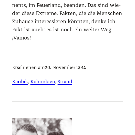
nents, im Feu­er­land, been­den. Das sind wie­
der die­se Extre­me. Fak­ten, die die Men­schen
Zuhau­se inter­es­sie­ren könn­ten, den­ke ich.
Fakt ist auch: es ist noch ein wei­ter Weg.
¡Vamos!
Erschienen am
20. November 2014
Karibik
, 
Kolumbien
, 
Strand