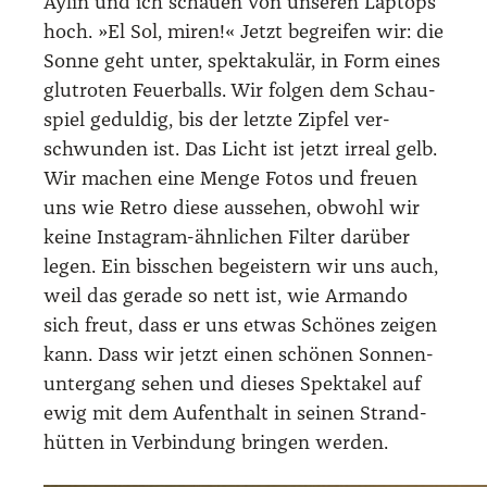
Aylin und ich schau­en von unse­ren Lap­tops
hoch. »El Sol, miren!« Jetzt begrei­fen wir: die
Son­ne geht unter, spek­ta­ku­lär, in Form eines
glut­ro­ten Feu­er­balls. Wir fol­gen dem Schau­
spiel gedul­dig, bis der letz­te Zip­fel ver­
schwun­den ist. Das Licht ist jetzt irre­al gelb.
Wir machen eine Men­ge Fotos und freu­en
uns wie Retro die­se aus­se­hen, obwohl wir
kei­ne Insta­gram-ähn­li­chen Fil­ter dar­über
legen. Ein biss­chen begeis­tern wir uns auch,
weil das gera­de so nett ist, wie Arman­do
sich freut, dass er uns etwas Schö­nes zei­gen
kann. Dass wir jetzt einen schö­nen Son­nen­
un­ter­gang sehen und die­ses Spek­ta­kel auf
ewig mit dem Auf­ent­halt in sei­nen Strand­
hüt­ten in Ver­bin­dung brin­gen wer­den.