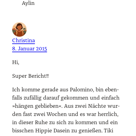
Aylin
Christina
8. Januar 2015
Hi,
Super Bericht!!
Ich kom­me gera­de aus Palo­mi­no, bin eben­
falls zufäl­lig dar­auf gekom­men und ein­fach
»hän­gen geblie­ben«. Aus zwei Näch­te wur­
den fast zwei Wochen und es war herr­lich,
in die­ser Ruhe zu sich zu kom­men und ein
biss­chen Hip­pie Dasein zu genie­ßen. Tiki