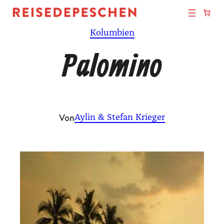
Zum
Inhalt
Kolumbien
springen
Palomino
Von
Aylin & Stefan Krieger