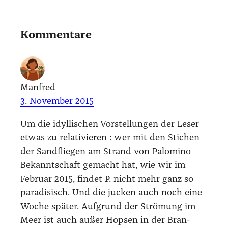
Kommentare
Manfred
3. November 2015
Um die idyl­li­schen Vor­stel­lun­gen der Leser
etwas zu rela­ti­vie­ren : wer mit den Sti­chen
der Sand­flie­gen am Strand von Palo­mi­no
Bekannt­schaft gemacht hat, wie wir im
Febru­ar 2015, fin­det P. nicht mehr ganz so
para­di­sisch. Und die jucken auch noch eine
Woche spä­ter. Auf­grund der Strö­mung im
Meer ist auch außer Hop­sen in der Bran­