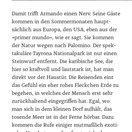
Damit trifft Arman­do einen Nerv. Sei­ne Gäs­te
kom­men in den Som­mer­mo­na­ten haupt­
säch­lich aus Euro­pa, den USA, eben aus der
»pri­mer mun­do«, wie er sagt. Sie kom­men
der Natur wegen nach Palo­mi­no. Der spek­
ta­ku­lä­re Tay­ro­na Natio­nal­park ist nur einen
Stein­wurf ent­fernt. Die kari­bi­sche See, die
hier so kraft­voll und laut­stark ist, hat man
direkt vor der Haus­tür. Die Rei­sen­den eint
das Gefühl ein eher rohes Fleck­chen Erde zu
bege­hen, in wel­ches der Mensch erst sehr
zurück­hal­tend ein­ge­grif­fen hat. Egal, wo
man sich in dem klei­nen Dorf auf­hält, das
tosen­de Meer ist in der Fer­ne hör­bar. Dazu
kom­men die Rufe eini­ger mut­maß­lich exo­ti­