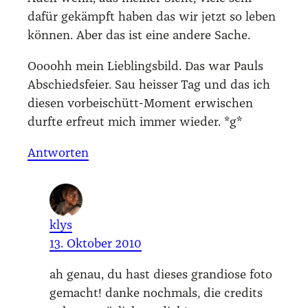
dafür gekämpft haben das wir jetzt so leben
kön­nen. Aber das ist eine ande­re Sache.
Oooohh mein Lieb­lings­bild. Das war Pauls
Abschieds­fei­er. Sau heis­ser Tag und das ich
die­sen vor­bei­schütt-Moment erwi­schen
durf­te erfreut mich immer wie­der. *g*
Antworten
klys
13. Oktober 2010
ah genau, du hast die­ses gran­dio­se foto
gemacht! dan­ke noch­mals, die cre­dits