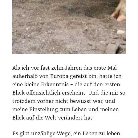
Als ich vor fast zehn Jah­ren das ers­te Mal
außer­halb von Euro­pa gereist bin, hat­te ich
eine klei­ne Erkennt­nis – die auf den ers­ten
Blick offen­sicht­lich erscheint. Und die mir so
trotz­dem vor­her nicht bewusst war, und
mei­ne Ein­stel­lung zum Leben und mei­nen
Blick auf die Welt ver­än­dert hat.
Es gibt unzäh­li­ge Wege, ein Leben zu leben.