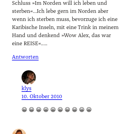
Schluss »Im Nor­den will ich leben und
sterben«…Ich lebe gern im Nor­den aber
wenn ich ster­ben muss, bevor­zu­ge ich eine
Kari­bi­sche Inseln, mit eine Trink in mei­nem
Hand und den­kend »Wow Alex, das war
eine REISE«.….
Antworten
klys
10. Oktober 2010
😀 😀 😀 😀 😀 😀 😀 😀 😀 😀