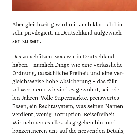
Aber gleich­zei­tig wird mir auch klar: Ich bin
sehr pri­vi­le­giert, in Deutsch­land auf­ge­wach­
sen zu sein.
Das zu schät­zen, was wir in Deutsch­land
haben – näm­lich Din­ge wie eine ver­läss­li­che
Ord­nung, tat­säch­li­che Frei­heit und eine ver­
gleichs­wei­se hohe Absi­che­rung – das fällt
schwer, denn wir sind es gewohnt, seit vie­
len Jah­ren. Vol­le Super­märk­te, preis­wer­tes
Essen, ein Rechts­sys­tem, was sei­nen Namen
ver­dient, wenig Kor­rup­ti­on, Rei­se­frei­heit.
Wir neh­men es alles als gege­ben hin, und
kon­zen­trie­ren uns auf die ner­ven­den Details,