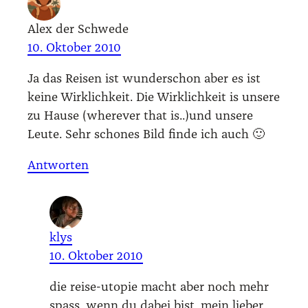
Alex der Schwede
10. Oktober 2010
Ja das Rei­sen ist wun­der­schon aber es ist
kei­ne Wirk­lich­keit. Die Wirk­lich­keit is unse­re
zu Hau­se (whe­re­ver that is..)und unse­re
Leu­te. Sehr scho­nes Bild fin­de ich auch 🙂
Antworten
klys
10. Oktober 2010
die rei­se-uto­pie macht aber noch mehr
spass, wenn du dabei bist, mein lie­ber