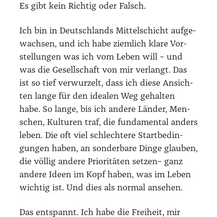
Es gibt kein Rich­tig oder Falsch.
Ich bin in Deutsch­lands Mit­tel­schicht auf­ge­
wach­sen, und ich habe ziem­lich kla­re Vor­
stel­lun­gen was ich vom Leben will – und
was die Gesell­schaft von mir ver­langt. Das
ist so tief ver­wur­zelt, dass ich die­se Ansich­
ten lan­ge für den idea­len Weg gehal­ten
habe. So lan­ge, bis ich ande­re Län­der, Men­
schen, Kul­tu­ren traf, die fun­da­men­tal anders
leben. Die oft viel schlech­te­re Start­be­din­
gun­gen haben, an son­der­ba­re Din­ge glau­ben,
die völ­lig ande­re Prio­ri­tä­ten set­zen– ganz
ande­re Ideen im Kopf haben, was im Leben
wich­tig ist. Und dies als nor­mal anse­hen.
Das ent­spannt. Ich habe die Frei­heit, mir