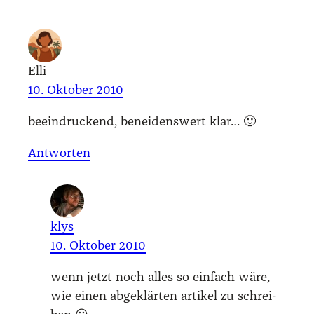
Elli
10. Oktober 2010
beein­dru­ckend, benei­dens­wert klar… 🙂
Antworten
klys
10. Oktober 2010
wenn jetzt noch alles so ein­fach wäre,
wie einen abge­klär­ten arti­kel zu schrei­