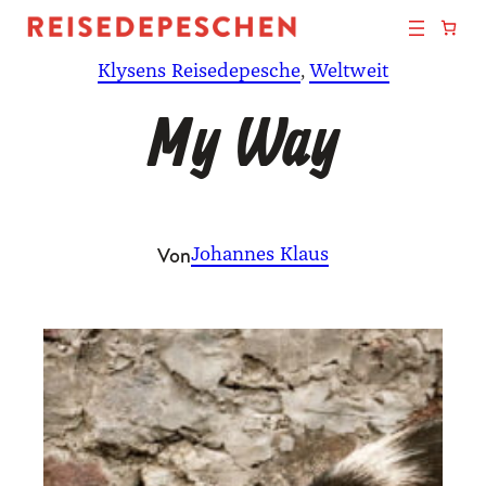
Zum
Inhalt
Klysens Reisedepesche
, 
Weltweit
springen
My Way
Von
Johannes Klaus