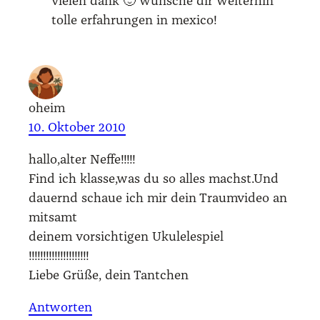
vie­len dank 🙂 wün­sche dir wei­ter­hin
tol­le erfah­run­gen in mexi­co!
oheim
10. Oktober 2010
hallo,alter Nef­fe!!!!!
Find ich klasse,was du so alles machst.Und
dau­ernd schaue ich mir dein Traum­vi­deo an
mit­samt
dei­nem vor­sich­ti­gen Uku­le­le­spiel
!!!!!!!!!!!!!!!!!!!!!
Lie­be Grü­ße, dein Tant­chen
Antworten