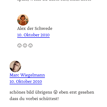
Alex der Schwede
10. Oktober 2010
🙂 🙂 🙂
Marc Wiegelmann
10. Oktober 2010
schö­nes bild übri­gens 😛 eben erst gese­hen
dass du vor­bei schüt­test!