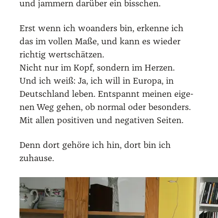
und jam­mern dar­über ein biss­chen.
Erst wenn ich woan­ders bin, erken­ne ich
das im vol­len Maße, und kann es wie­der
rich­tig wert­schät­zen.
Nicht nur im Kopf, son­dern im Her­zen.
Und ich weiß: Ja, ich will in Euro­pa, in
Deutsch­land leben. Ent­spannt mei­nen eige­
nen Weg gehen, ob nor­mal oder beson­ders.
Mit allen posi­ti­ven und nega­ti­ven Sei­ten.
Denn dort gehö­re ich hin, dort bin ich
zuhau­se.