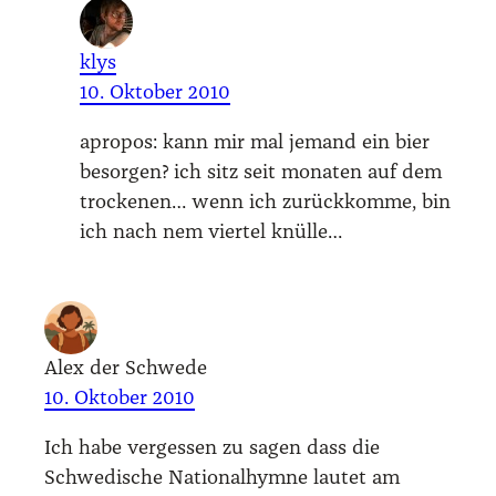
klys
10. Oktober 2010
apro­pos: kann mir mal jemand ein bier
besor­gen? ich sitz seit mona­ten auf dem
tro­cke­nen… wenn ich zurück­kom­me, bin
ich nach nem vier­tel knül­le…
Alex der Schwede
10. Oktober 2010
Ich habe ver­ges­sen zu sagen dass die
Schwe­di­sche Natio­nal­hym­ne lau­tet am