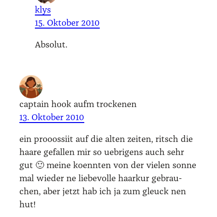
klys
15. Oktober 2010
Abso­lut.
captain hook aufm trockenen
13. Oktober 2010
ein prooos­si­it auf die alten zei­ten, rit­sch die
haa­re gefal­len mir so ueb­ri­gens auch sehr
gut 🙂 mei­ne koenn­ten von der vie­len son­ne
mal wie­der ne lie­be­vol­le haar­kur gebrau­
chen, aber jetzt hab ich ja zum gleuck nen
hut!