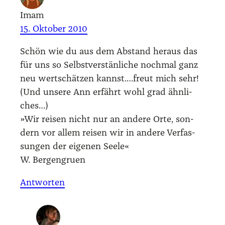
Imam
15. Oktober 2010
Schön wie du aus dem Abstand her­aus das
für uns so Selbst­ver­stän­li­che noch­mal ganz
neu wert­schät­zen kannst.…freut mich sehr!
(Und unse­re Ann erfährt wohl grad ähn­li­
ches…)
»Wir rei­sen nicht nur an ande­re Orte, son­
dern vor allem rei­sen wir in ande­re Ver­fas­
sun­gen der eige­nen See­le«
W. Ber­gen­gruen
Antworten