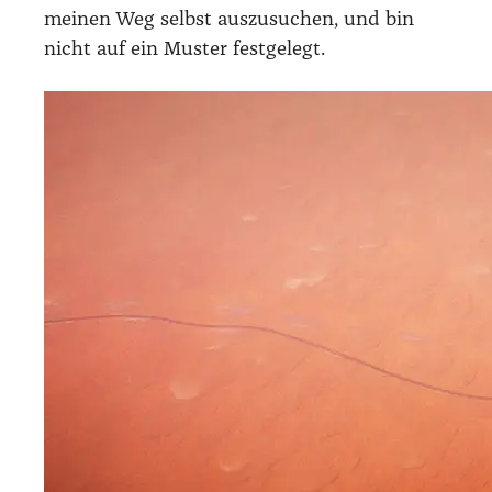
mei­nen Weg selbst aus­zu­su­chen, und bin
nicht auf ein Mus­ter fest­ge­legt.