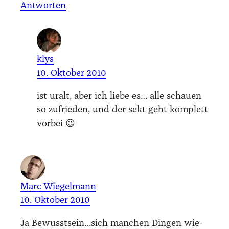
Antworten
klys
10. Oktober 2010
ist uralt, aber ich lie­be es… alle schau­en
so zufrie­den, und der sekt geht kom­plett
vor­bei 😉
Marc Wiegelmann
10. Oktober 2010
Ja Bewusstsein…sich man­chen Din­gen wie­