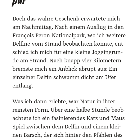
pur
Doch das wah­re Geschenk erwar­te­te mich
am Nach­mit­tag. Nach einem Aus­flug in den
Fran­çois Peron Natio­nal­park, wo ich wei­te­re
Del­fi­ne vom Strand beob­ach­ten konn­te, ent­
schied ich mich für eine klei­ne Jog­ging­run­
de am Strand. Nach knapp vier Kilo­me­tern
brems­te mich ein Anblick abrupt aus: Ein
ein­zel­ner Del­fin schwamm dicht am Ufer
ent­lang.
Was ich dann erleb­te, war Natur in ihrer
reins­ten Form. Über eine hal­be Stun­de beob­
ach­te­te ich ein fasi­nie­ren­des Katz und Maus
Spiel zwi­schen dem Del­fin und einem klei­
nen Barsch, der sich hin­ter den Pfäh­len des