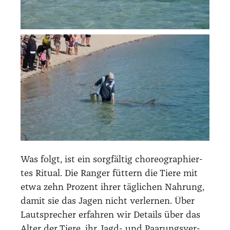
Was folgt, ist ein sorg­fäl­tig cho­reo­gra­phier­
tes Ritu­al. Die Ran­ger füt­tern die Tie­re mit
etwa zehn Pro­zent ihrer täg­li­chen Nah­rung,
damit sie das Jagen nicht ver­ler­nen. Über
Laut­spre­cher erfah­ren wir Details über das
Alter der Tie­re, ihr Jagd- und Paa­rungs­ver­