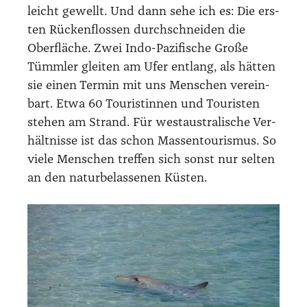
leicht gewellt. Und dann sehe ich es: Die ers­
ten Rücken­flos­sen durch­schnei­den die
Ober­flä­che. Zwei Indo-Pazi­fi­sche Gro­ße
Tümm­ler glei­ten am Ufer ent­lang, als hät­ten
sie einen Ter­min mit uns Men­schen ver­ein­
bart. Etwa 60 Tou­ris­tin­nen und Tou­ris­ten
ste­hen am Strand. Für west­aus­tra­li­sche Ver­
hält­nis­se ist das schon Mas­sen­tou­ris­mus. So
vie­le Men­schen tref­fen sich sonst nur sel­ten
an den natur­be­las­se­nen Küs­ten.