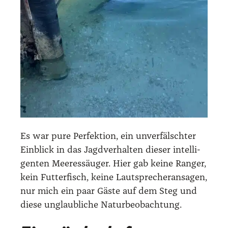
Es war pure Per­fek­ti­on, ein unver­fälsch­ter
Ein­blick in das Jagd­ver­hal­ten die­ser intel­li­
gen­ten Mee­res­säu­ger. Hier gab kei­ne Ran­ger,
kein Fut­ter­fisch, kei­ne Laut­spre­cher­an­sa­gen,
nur mich ein paar Gäs­te auf dem Steg und
die­se unglaub­li­che Natur­be­ob­ach­tung.