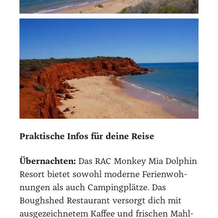
Prak­ti­sche Infos für dei­ne Rei­se
Über­nach­ten:
Das RAC Mon­key Mia Dol­phin
Resort bie­tet sowohl moder­ne Feri­en­woh­
nun­gen als auch Cam­ping­plät­ze. Das
Boughshed Restau­rant ver­sorgt dich mit
aus­ge­zeich­ne­tem Kaf­fee und fri­schen Mahl­