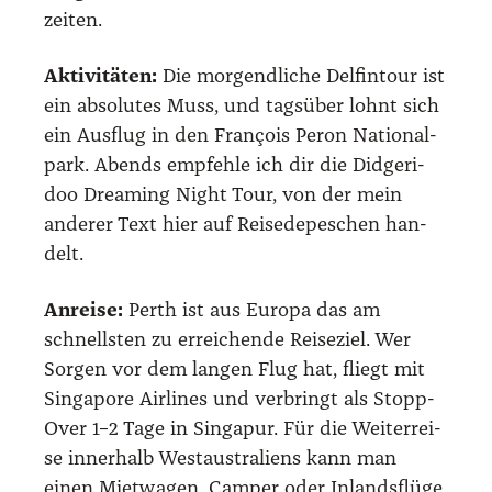
zei­ten.
Akti­vi­tä­ten:
Die mor­gend­li­che Del­fin­tour ist
ein abso­lu­tes Muss, und tags­über lohnt sich
ein Aus­flug in den Fran­çois Peron Natio­nal­
park. Abends emp­feh­le ich dir die Did­ge­ri­
doo Dre­a­ming Night Tour, von der mein
ande­rer Text hier auf Rei­se­de­pe­schen han­
delt.
Anrei­se:
Perth ist aus Euro­pa das am
schnells­ten zu errei­chen­de Rei­se­ziel. Wer
Sor­gen vor dem lan­gen Flug hat, fliegt mit
Sin­ga­po­re Air­lines und ver­bringt als Stopp-
Over 1–2 Tage in Sin­ga­pur. Für die Wei­ter­rei­
se inner­halb West­aus­tra­li­ens kann man
einen Miet­wa­gen, Cam­per oder Inlands­flü­ge