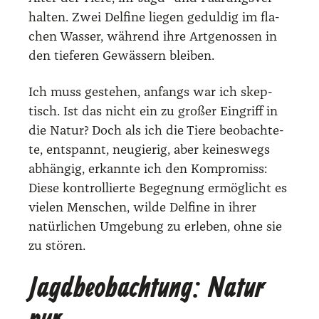
hal­ten. Zwei Del­fi­ne lie­gen gedul­dig im fla­
chen Was­ser, wäh­rend ihre Art­ge­nos­sen in
den tie­fe­ren Gewäs­sern blei­ben.
Ich muss geste­hen, anfangs war ich skep­
tisch. Ist das nicht ein zu gro­ßer Ein­griff in
die Natur? Doch als ich die Tie­re beob­ach­te­
te, ent­spannt, neu­gie­rig, aber kei­nes­wegs
abhän­gig, erkann­te ich den Kom­pro­miss:
Die­se kon­trol­lier­te Begeg­nung ermög­licht es
vie­len Men­schen, wil­de Del­fi­ne in ihrer
natür­li­chen Umge­bung zu erle­ben, ohne sie
zu stö­ren.
Jagdbeobachtung: Natur