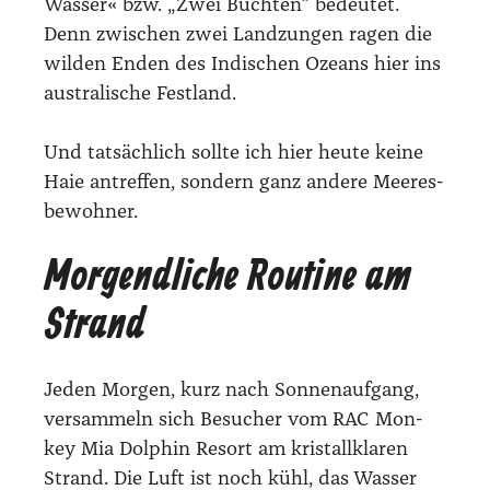
Was­ser« bzw. „Zwei Buch­ten“ bedeu­tet.
Denn zwi­schen zwei Land­zun­gen ragen die
wil­den Enden des Indi­schen Oze­ans hier ins
aus­tra­li­sche Fest­land.
Und tat­säch­lich soll­te ich hier heu­te kei­ne
Haie antref­fen, son­dern ganz ande­re Mee­res­
be­woh­ner.
Morgendliche Routine am
Strand
Jeden Mor­gen, kurz nach Son­nen­auf­gang,
ver­sam­meln sich Besu­cher vom RAC Mon­
key Mia Dol­phin Resort am kris­tall­kla­ren
Strand. Die Luft ist noch kühl, das Was­ser