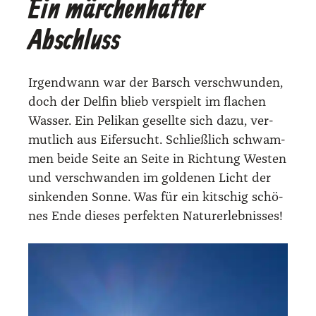
Ein märchenhafter
Abschluss
Irgend­wann war der Barsch ver­schwun­den,
doch der Del­fin blieb ver­spielt im fla­chen
Was­ser. Ein Peli­kan gesell­te sich dazu, ver­
mut­lich aus Eifer­sucht. Schließ­lich schwam­
men bei­de Sei­te an Sei­te in Rich­tung Wes­ten
und ver­schwan­den im gol­de­nen Licht der
sin­ken­den Son­ne. Was für ein kit­schig schö­
nes Ende die­ses per­fek­ten Natur­er­leb­nis­ses!