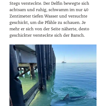
Stegs ver­steck­te. Der Del­fin beweg­te sich
acht­sam und ruhig, schwamm im nur 40
Zen­ti­me­ter tie­fen Was­ser und ver­such­te
geschickt, um die Pfäh­le zu schau­en. Je
mehr er sich von der Sei­te näher­te, des­to
geschick­ter ver­steck­te sich der Barsch.