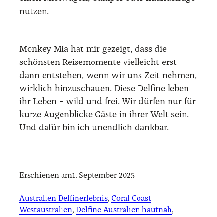
nut­zen.
Mon­key Mia hat mir gezeigt, dass die
schöns­ten Rei­se­mo­men­te viel­leicht erst
dann ent­ste­hen, wenn wir uns Zeit neh­men,
wirk­lich hin­zu­schau­en. Die­se Del­fi­ne leben
ihr Leben – wild und frei. Wir dür­fen nur für
kur­ze Augen­bli­cke Gäs­te in ihrer Welt sein.
Und dafür bin ich unend­lich dank­bar.
Erschienen am
1. September 2025
Australien Delfinerlebnis
, 
Coral Coast
Westaustralien
, 
Delfine Australien hautnah
, 