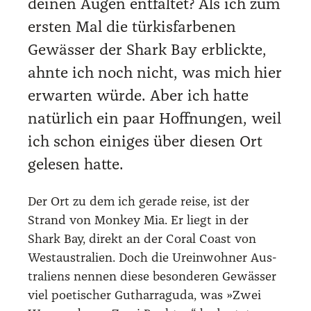
dei­nen Augen ent­fal­tet? Als ich zum
ers­ten Mal die tür­kis­far­be­nen
Gewäs­ser der Shark Bay erblick­te,
ahn­te ich noch nicht, was mich hier
erwar­ten wür­de. Aber ich hat­te
natür­lich ein paar Hoff­nun­gen, weil
ich schon eini­ges über die­sen Ort
gele­sen hat­te.
Der Ort zu dem ich gera­de rei­se, ist der
Strand von Mon­key Mia. Er liegt in der
Shark Bay, direkt an der Coral Coast von
West­aus­tra­li­en. Doch die Urein­woh­ner Aus­
tra­li­ens nen­nen die­se beson­de­ren Gewäs­ser
viel poe­ti­scher Gut­har­ra­gu­da, was »Zwei