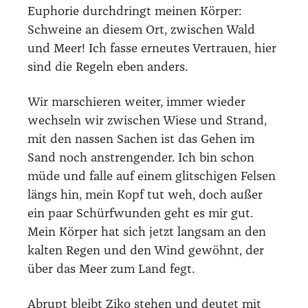
Eupho­rie durch­dringt mei­nen Kör­per:
Schwei­ne an die­sem Ort, zwi­schen Wald
und Meer! Ich fas­se erneu­tes Ver­trau­en, hier
sind die Regeln eben anders.
Wir mar­schie­ren wei­ter, immer wie­der
wech­seln wir zwi­schen Wie­se und Strand,
mit den nas­sen Sachen ist das Gehen im
Sand noch anstren­gen­der. Ich bin schon
müde und fal­le auf einem glit­schi­gen Fel­sen
längs hin, mein Kopf tut weh, doch außer
ein paar Schürf­wun­den geht es mir gut.
Mein Kör­per hat sich jetzt lang­sam an den
kal­ten Regen und den Wind gewöhnt, der
über das Meer zum Land fegt.
Abrupt bleibt Ziko ste­hen und deu­tet mit