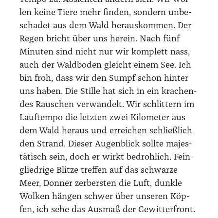
len kei­ne Tie­re mehr fin­den, son­dern unbe­
scha­det aus dem Wald her­aus­kom­men. Der
Regen bricht über uns her­ein. Nach fünf
Minu­ten sind nicht nur wir kom­plett nass,
auch der Wald­bo­den gleicht einem See. Ich
bin froh, dass wir den Sumpf schon hin­ter
uns haben. Die Stil­le hat sich in ein kra­chen­
des Rau­schen ver­wan­delt. Wir schlit­tern im
Lauf­tem­po die letz­ten zwei Kilo­me­ter aus
dem Wald her­aus und errei­chen schließ­lich
den Strand. Die­ser Augen­blick soll­te majes­
tä­tisch sein, doch er wirkt bedroh­lich. Fein­
glied­ri­ge Blit­ze tref­fen auf das schwar­ze
Meer, Don­ner zer­bers­ten die Luft, dunk­le
Wol­ken hän­gen schwer über unse­ren Köp­
fen, ich sehe das Aus­maß der Gewit­ter­front.