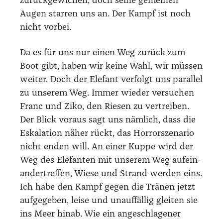
zurück­ge­wi­chen, doch sei­ne gemei­nen
Augen star­ren uns an. Der Kampf ist noch
nicht vor­bei.
Da es für uns nur einen Weg zurück zum
Boot gibt, haben wir kei­ne Wahl, wir müs­sen
wei­ter. Doch der Ele­fant ver­folgt uns par­al­lel
zu unse­rem Weg. Immer wie­der ver­su­chen
Franc und Ziko, den Rie­sen zu ver­trei­ben.
Der Blick vor­aus sagt uns näm­lich, dass die
Eska­la­ti­on näher rückt, das Hor­ror­sze­na­rio
nicht enden will. An einer Kup­pe wird der
Weg des Ele­fan­ten mit unse­rem Weg auf­ein­
an­der­tref­fen, Wie­se und Strand wer­den eins.
Ich habe den Kampf gegen die Trä­nen jetzt
auf­ge­ge­ben, lei­se und unauf­fäl­lig glei­ten sie
ins Meer hin­ab. Wie ein ange­schla­ge­ner