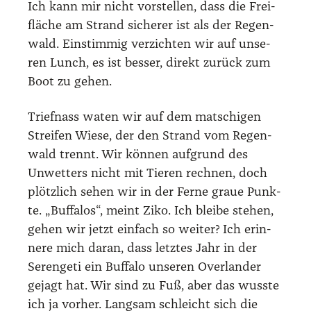
Ich kann mir nicht vor­stel­len, dass die Frei­
flä­che am Strand siche­rer ist als der Regen­
wald. Ein­stim­mig ver­zich­ten wir auf unse­
ren Lunch, es ist bes­ser, direkt zurück zum
Boot zu gehen.
Trief­nass waten wir auf dem mat­schi­gen
Strei­fen Wie­se, der den Strand vom Regen­
wald trennt. Wir kön­nen auf­grund des
Unwet­ters nicht mit Tie­ren rech­nen, doch
plötz­lich sehen wir in der Fer­ne graue Punk­
te. „Buf­fa­los“, meint Ziko. Ich blei­be ste­hen,
gehen wir jetzt ein­fach so wei­ter? Ich erin­
ne­re mich dar­an, dass letz­tes Jahr in der
Seren­ge­ti ein Buf­fa­lo unse­ren Over­lan­der
gejagt hat. Wir sind zu Fuß, aber das wuss­te
ich ja vor­her. Lang­sam schleicht sich die