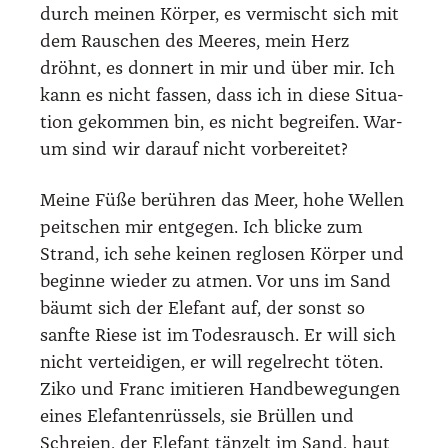
durch mei­nen Kör­per, es ver­mischt sich mit
dem Rau­schen des Mee­res, mein Herz
dröhnt, es don­nert in mir und über mir. Ich
kann es nicht fas­sen, dass ich in die­se Situa­
ti­on gekom­men bin, es nicht begrei­fen. War­
um sind wir dar­auf nicht vor­be­rei­tet?
Mei­ne Füße berüh­ren das Meer, hohe Wel­len
peit­schen mir ent­ge­gen. Ich bli­cke zum
Strand, ich sehe kei­nen reg­lo­sen Kör­per und
begin­ne wie­der zu atmen. Vor uns im Sand
bäumt sich der Ele­fant auf, der sonst so
sanf­te Rie­se ist im Todes­rausch. Er will sich
nicht ver­tei­di­gen, er will regel­recht töten.
Ziko und Franc imi­tie­ren Hand­be­we­gun­gen
eines Ele­fan­ten­rüs­sels, sie Brül­len und
Schrei­en, der Ele­fant tän­zelt im Sand, haut