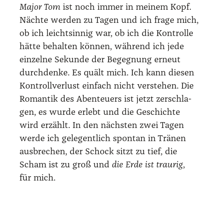
Major Tom
ist noch immer in mei­nem Kopf.
Näch­te wer­den zu Tagen und ich fra­ge mich,
ob ich leicht­sin­nig war, ob ich die Kon­trol­le
hät­te behal­ten kön­nen, wäh­rend ich jede
ein­zel­ne Sekun­de der Begeg­nung erneut
durch­den­ke. Es quält mich. Ich kann die­sen
Kon­troll­ver­lust ein­fach nicht ver­ste­hen. Die
Roman­tik des Aben­teu­ers ist jetzt zer­schla­
gen, es wur­de erlebt und die Geschich­te
wird erzählt. In den nächs­ten zwei Tagen
wer­de ich gele­gent­lich spon­tan in Trä­nen
aus­bre­chen, der Schock sitzt zu tief, die
Scham ist zu groß und
die Erde ist trau­rig
,
für mich.