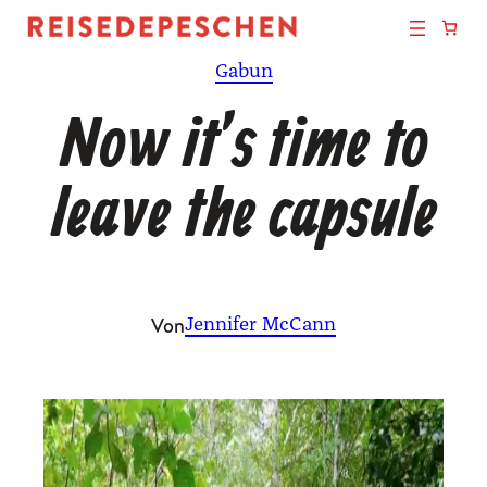
Zum
Inhalt
Gabun
springen
Now it’s time to
leave the capsule
Von
Jennifer McCann