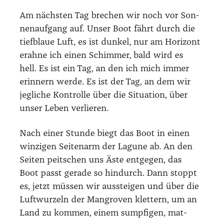
Am nächs­ten Tag bre­chen wir noch vor Son­
nen­auf­gang auf. Unser Boot fährt durch die
tief­blaue Luft, es ist dun­kel, nur am Hori­zont
erah­ne ich einen Schim­mer, bald wird es
hell. Es ist ein Tag, an den ich mich immer
erin­nern wer­de. Es ist der Tag, an dem wir
jeg­li­che Kon­trol­le über die Situa­ti­on, über
unser Leben ver­lie­ren.
Nach einer Stun­de biegt das Boot in einen
win­zi­gen Sei­ten­arm der Lagu­ne ab. An den
Sei­ten peit­schen uns Äste ent­ge­gen, das
Boot passt gera­de so hin­durch. Dann stoppt
es, jetzt müs­sen wir aus­stei­gen und über die
Luft­wur­zeln der Man­gro­ven klet­tern, um an
Land zu kom­men, einem sump­fi­gen, mat­