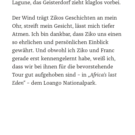
Lagu­ne, das Geis­ter­dorf zieht klag­los vor­bei.
Der Wind trägt Zikos Geschich­ten an mein
Ohr, streift mein Gesicht, lässt mich tie­fer
Atmen. Ich bin dank­bar, dass Ziko uns einen
so ehr­li­chen und per­sön­li­chen Ein­blick
gewährt. Und obwohl ich Ziko und Franc
gera­de erst ken­nen­ge­lernt habe, weiß ich,
dass wir bei ihnen für die bevor­ste­hen­de
Tour gut auf­ge­ho­ben sind – in
„Africa’s last
Eden“
– dem Loan­go Natio­nal­park.