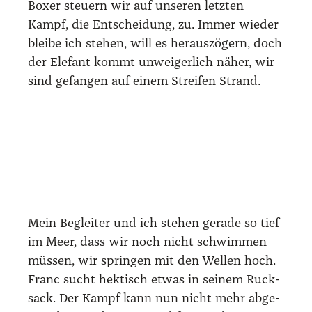
Boxer steu­ern wir auf unse­ren letz­ten
Kampf, die Ent­schei­dung, zu. Immer wie­der
blei­be ich ste­hen, will es her­aus­zö­gern, doch
der Ele­fant kommt unwei­ger­lich näher, wir
sind gefan­gen auf einem Strei­fen Strand.
Mein Beglei­ter und ich ste­hen gera­de so tief
im Meer, dass wir noch nicht schwim­men
müs­sen, wir sprin­gen mit den Wel­len hoch.
Franc sucht hek­tisch etwas in sei­nem Ruck­
sack. Der Kampf kann nun nicht mehr abge­