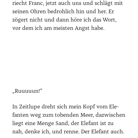
riecht Franc, jetzt auch uns und schlägt mit
sei­nen Ohren bedroh­lich hin und her. Er
zögert nicht und dann höre ich das Wort,
vor dem ich am meis­ten Angst habe.
„Ruuuuun!“
In Zeit­lu­pe dreht sich mein Kopf vom Ele­
fan­ten weg zum toben­den Meer, dazwi­schen
liegt eine Men­ge Sand, der Ele­fant ist zu
nah, den­ke ich, und ren­ne. Der Ele­fant auch.