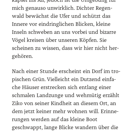
kap­sel ins All, jedoch ist die Umge­bung für
mich genau­so unwirk­lich. Dich­ter Regen­
wald bewächst die Ufer und schützt das
Inne­re vor ein­dring­li­chen Bli­cken, klei­ne
Inseln schwe­ben an uns vor­bei und bizar­re
Vögel krei­sen über unse­ren Köp­fen. Sie
schei­nen zu wis­sen, dass wir hier nicht her­
ge­hö­ren.
Nach einer Stun­de erscheint ein Dorf im tro­
pi­schen Grün. Viel­leicht ein Dut­zend ein­fa­
che Häu­ser erstre­cken sich ent­lang einer
schma­len Land­zun­ge und weh­mü­tig erzählt
Ziko von sei­ner Kind­heit an die­sem Ort, an
dem jetzt kei­ner mehr woh­nen will. Erin­ne­
run­gen wer­den auf das klei­ne Boot
geschwappt, lan­ge Bli­cke wan­dern über die