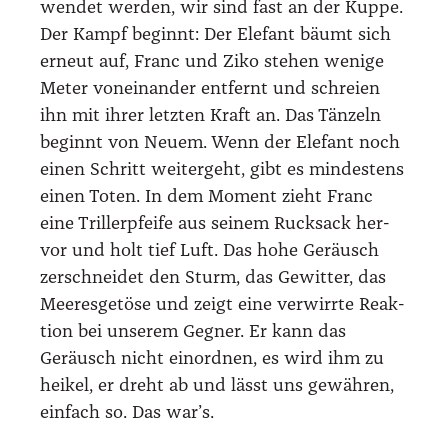
wen­det wer­den, wir sind fast an der Kup­pe.
Der Kampf beginnt: Der Ele­fant bäumt sich
erneut auf, Franc und Ziko ste­hen weni­ge
Meter von­ein­an­der ent­fernt und schrei­en
ihn mit ihrer letz­ten Kraft an. Das Tän­zeln
beginnt von Neu­em. Wenn der Ele­fant noch
einen Schritt wei­ter­geht, gibt es min­des­tens
einen Toten. In dem Moment zieht Franc
eine Tril­ler­pfei­fe aus sei­nem Ruck­sack her­
vor und holt tief Luft. Das hohe Geräusch
zer­schnei­det den Sturm, das Gewit­ter, das
Mee­res­ge­tö­se und zeigt eine ver­wirr­te Reak­
ti­on bei unse­rem Geg­ner. Er kann das
Geräusch nicht ein­ord­nen, es wird ihm zu
hei­kel, er dreht ab und lässt uns gewäh­ren,
ein­fach so. Das war’s.