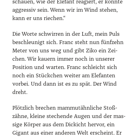
schau­en, wie der Ele­fant reagiert, er könn­te
aggres­siv sein. Wenn wir im Wind ste­hen,
kann er uns rie­chen.“
Die Wor­te schwir­ren in der Luft, mein Puls
beschleu­nigt sich. Franc steht nun fünf­zehn
Meter von uns weg und gibt Ziko ein Zei­
chen. Wir kau­ern immer noch in unse­rer
Posi­ti­on und war­ten. Franc schleicht sich
noch ein Stück­chen wei­ter am Ele­fan­ten
vor­bei. Und dann ist es zu spät. Der Wind
dreht.
Plötz­lich bre­chen mam­mut­ähn­li­che Stoß­
zäh­ne, klei­ne ste­chen­de Augen und der mas­
si­ge Kör­per aus dem Dickicht her­vor, ein
Gigant aus einer ande­ren Welt erscheint. Er