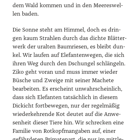
dem Wald kom­men und in den Mee­res­wel­
len baden.
Die Son­ne steht am Him­mel, doch es drin­
gen kaum Strah­len durch das dich­te Blät­ter­
werk der uralten Baum­rie­sen, es bleibt dun­
kel. Wir lau­fen auf Ele­fan­ten­we­gen, die sich
ihren Weg durch den Dschun­gel schlän­geln.
Ziko geht vor­an und muss immer wie­der
Büsche und Zwei­ge mit sei­ner Mache­te
bear­bei­ten. Es erscheint unwahr­schein­lich,
dass sich Ele­fan­ten tat­säch­lich in die­sem
Dickicht fort­be­we­gen, nur der regel­mä­ßig
wie­der­keh­ren­de Kot deu­tet auf die Anwe­
sen­heit die­ser Tie­re hin. Wir schre­cken eine
Fami­lie von Rot­kopfm­an­ga­ben auf, einer
gefähr­de­ten Pri­ma­ten­art, die nur im mitt­le­