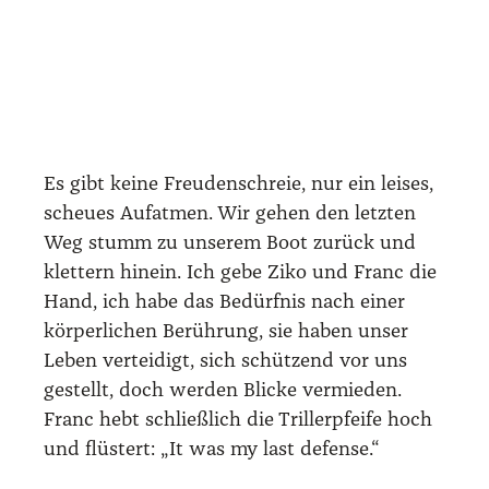
Es gibt kei­ne Freu­den­schreie, nur ein lei­ses,
scheu­es Auf­at­men. Wir gehen den letz­ten
Weg stumm zu unse­rem Boot zurück und
klet­tern hin­ein. Ich gebe Ziko und Franc die
Hand, ich habe das Bedürf­nis nach einer
kör­per­li­chen Berüh­rung, sie haben unser
Leben ver­tei­digt, sich schüt­zend vor uns
gestellt, doch wer­den Bli­cke ver­mie­den.
Franc hebt schließ­lich die Tril­ler­pfei­fe hoch
und flüs­tert: „It was my last defen­se.“