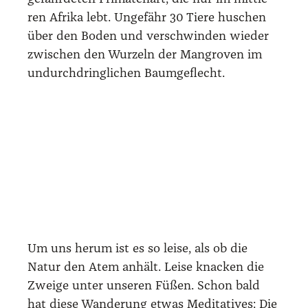
ren Afri­ka lebt. Unge­fähr 30 Tie­re huschen
über den Boden und ver­schwin­den wie­der
zwi­schen den Wur­zeln der Man­gro­ven im
undurch­dring­li­chen Baum­ge­flecht.
Um uns her­um ist es so lei­se, als ob die
Natur den Atem anhält. Lei­se kna­cken die
Zwei­ge unter unse­ren Füßen. Schon bald
hat die­se Wan­de­rung etwas Medi­ta­ti­ves: Die