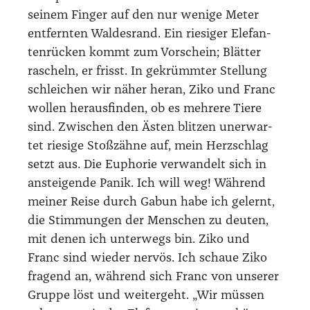
sei­nem Fin­ger auf den nur weni­ge Meter
ent­fern­ten Wal­des­rand. Ein rie­si­ger Ele­fan­
ten­rü­cken kommt zum Vor­schein; Blät­ter
rascheln, er frisst. In gekrümm­ter Stel­lung
schlei­chen wir näher her­an, Ziko und Franc
wol­len her­aus­fin­den, ob es meh­re­re Tie­re
sind. Zwi­schen den Ästen blit­zen uner­war­
tet rie­si­ge Stoß­zäh­ne auf, mein Herz­schlag
setzt aus. Die Eupho­rie ver­wan­delt sich in
anstei­gen­de Panik. Ich will weg! Wäh­rend
mei­ner Rei­se durch Gabun habe ich gelernt,
die Stim­mun­gen der Men­schen zu deu­ten,
mit denen ich unter­wegs bin. Ziko und
Franc sind wie­der ner­vös. Ich schaue Ziko
fra­gend an, wäh­rend sich Franc von unse­rer
Grup­pe löst und wei­ter­geht. „Wir müs­sen