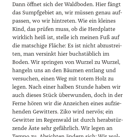
Dann öff­net sich der Wald­bo­den. Hier fängt
das Sumpf­ge­biet an, wir müs­sen genau auf­
pas­sen, wo wir hin­tre­ten. Wie ein klei­nes
Kind, das prü­fen muss, ob die Herd­plat­te
wirk­lich heiß ist, stel­le ich mei­nen Fuß auf
die mat­schi­ge Flä­che: Es ist nicht abzu­strei­
ten, man ver­sinkt hier buch­stäb­lich im
Boden. Wir sprin­gen von Wur­zel zu Wur­zel,
han­geln uns an den Bäu­men ent­lang und
ver­su­chen, einen Weg mit totem Holz zu
legen. Nach einer hal­ben Stun­de haben wir
auch die­ses Stück über­wun­den, doch in der
Fer­ne hören wir die Anzei­chen eines auf­zie­
hen­den Gewit­ters. Ziko wird ner­vös; ein
Gewit­ter im Regen­wald ist durch her­ab­stür­
zen­de Äste sehr gefähr­lich. Wir legen an
Tem­po zu. Absich­ten ändern sich: Wir wol­