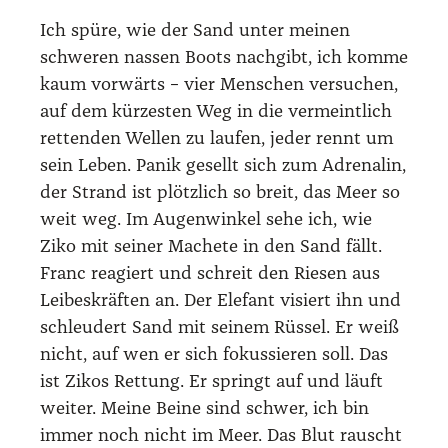
Ich spü­re, wie der Sand unter mei­nen
schwe­ren nas­sen Boots nach­gibt, ich kom­me
kaum vor­wärts – vier Men­schen ver­su­chen,
auf dem kür­zes­ten Weg in die ver­meint­lich
ret­ten­den Wel­len zu lau­fen, jeder rennt um
sein Leben. Panik gesellt sich zum Adre­na­lin,
der Strand ist plötz­lich so breit, das Meer so
weit weg. Im Augen­win­kel sehe ich, wie
Ziko mit sei­ner Mache­te in den Sand fällt.
Franc reagiert und schreit den Rie­sen aus
Lei­bes­kräf­ten an. Der Ele­fant visiert ihn und
schleu­dert Sand mit sei­nem Rüs­sel. Er weiß
nicht, auf wen er sich fokus­sie­ren soll. Das
ist Zikos Ret­tung. Er springt auf und läuft
wei­ter. Mei­ne Bei­ne sind schwer, ich bin
immer noch nicht im Meer. Das Blut rauscht