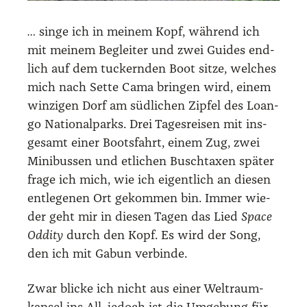
…
sin­ge ich in mei­nem Kopf, wäh­rend ich
mit mei­nem Beglei­ter und zwei Gui­des end­
lich auf dem tuckern­den Boot sit­ze, wel­ches
mich nach Set­te Cama brin­gen wird, einem
win­zi­gen Dorf am süd­li­chen Zip­fel des Loan­
go Natio­nal­parks. Drei Tages­rei­sen mit ins­
ge­samt einer Boots­fahrt, einem Zug, zwei
Mini­bus­sen und etli­chen Busch­ta­xen spä­ter
fra­ge ich mich, wie ich eigent­lich an die­sen
ent­le­ge­nen Ort gekom­men bin. Immer wie­
der geht mir in die­sen Tagen das Lied
Space
Oddi­ty
durch den Kopf. Es wird der Song,
den ich mit Gabun ver­bin­de.
Zwar bli­cke ich nicht aus einer Welt­raum­