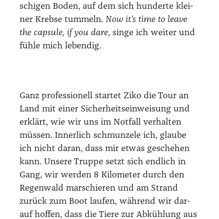
schi­gen Boden, auf dem sich hun­der­te klei­
ner Kreb­se tum­meln.
Now it’s time to lea­ve
the cap­su­le, if you dare
, sin­ge ich wei­ter und
füh­le mich leben­dig.
Ganz pro­fes­sio­nell star­tet Ziko die Tour an
Land mit einer Sicher­heits­ein­wei­sung und
erklärt, wie wir uns im Not­fall ver­hal­ten
müs­sen. Inner­lich schmun­ze­le ich, glau­be
ich nicht dar­an, dass mir etwas gesche­hen
kann. Unse­re Trup­pe setzt sich end­lich in
Gang, wir wer­den 8 Kilo­me­ter durch den
Regen­wald mar­schie­ren und am Strand
zurück zum Boot lau­fen, wäh­rend wir dar­
auf hof­fen, dass die Tie­re zur Abküh­lung aus