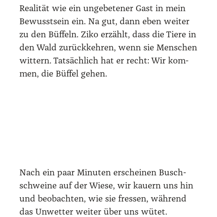
Rea­li­tät wie ein unge­be­te­ner Gast in mein
Bewusst­sein ein. Na gut, dann eben wei­ter
zu den Büf­feln. Ziko erzählt, dass die Tie­re in
den Wald zurück­keh­ren, wenn sie Men­schen
wit­tern. Tat­säch­lich hat er recht: Wir kom­
men, die Büf­fel gehen.
Nach ein paar Minu­ten erschei­nen Busch­
schwei­ne auf der Wie­se, wir kau­ern uns hin
und beob­ach­ten, wie sie fres­sen, wäh­rend
das Unwet­ter wei­ter über uns wütet.